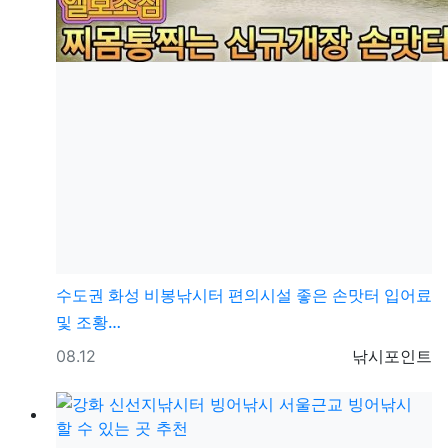
수도권
화성 비봉낚시터 편의시설 좋은 손맛터 입어료
및 조황…
등록일
등록자
08.12
낚시포인트