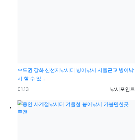
수도권
강화 신선지낚시터 빙어낚시 서울근교 빙어낚
시 할 수 있…
등록일
등록자
01.13
낚시포인트