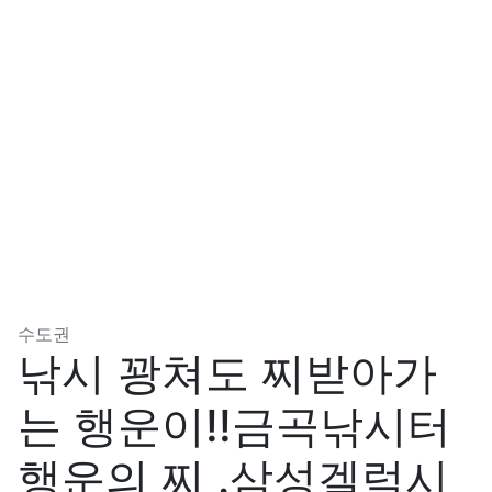
분류
수도권
낚시 꽝쳐도 찌받아가
는 행운이!!금곡낚시터
행운의 찌 .삼성겔럭시