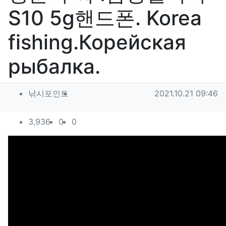
S10 5g핸드폰. Korea
fishing.Корейская
рыбалка.
작성자 정보
작성
작성일
낚시포인트
2021.10.21 09:46
컨텐츠 정보
조회
추천
비추천
3,936
0
0
본문