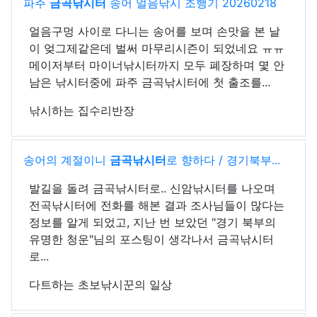
파주
금곡낚시터
송어 얼음낚시 조행기 20260218
얼음구멍 사이로 다니는 송어를 보며 손맛을 본 날
이 엊그제같은데 벌써 마무리시즌이 되었네요 ㅠㅠ
메이저부터 마이너낚시터까지 모두 폐장하며 몇 안
남은 낚시터중에 파주 금곡낚시터에 첫 출조를...
낚시하는 집수리반장
송어의 계절이니
금곡낚시터
로 향하다 / 경기북부...
발길을 돌려 금곡낚시터로.. 신암낚시터를 나오며
전곡낚시터에 전화를 해본 결과 조사님들이 많다는
정보를 알게 되었고, 지난 번 보았던 "경기 북부의
유명한 청운"님의 포스팅이 생각나서 금곡낚시터
로...
다트하는 초보낚시꾼의 일상