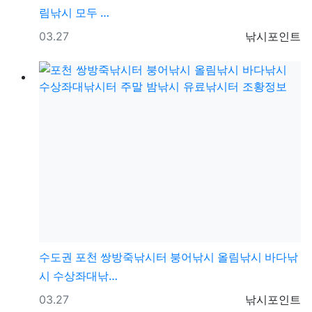
림낚시 모두 …
등록일
등록자
03.27
낚시포인트
수도권
포천 쌍방죽낚시터 붕어낚시 올림낚시 바다낚
시 수상좌대낚…
등록일
등록자
03.27
낚시포인트