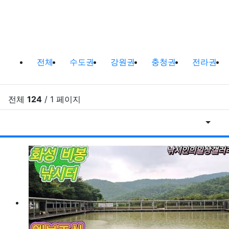
실내낚시터,바다낚시터,방가로낚시터 
전체
수도권
강원권
충청권
전라권
전체
124
/ 1 페이지
게시물
RSS
게