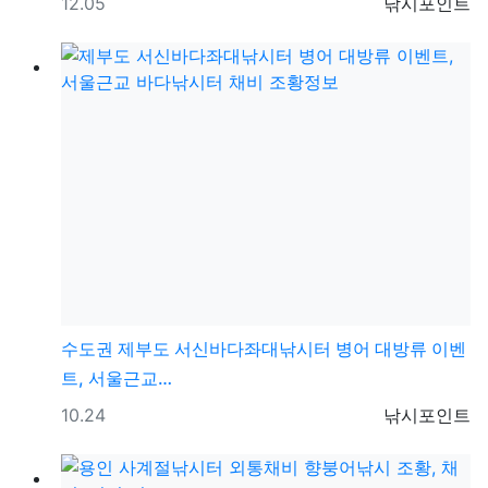
등록일
등록자
12.05
낚시포인트
수도권
제부도 서신바다좌대낚시터 병어 대방류 이벤
트, 서울근교…
등록일
등록자
10.24
낚시포인트