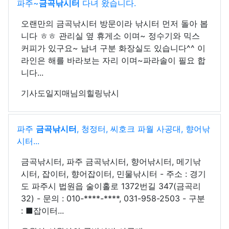
파주~
금곡낚시터
다녀 왔습니다.
오랜만의 금곡낚시터 방문이라 낚시터 먼저 돌아 봅
니다 ㅎㅎ 관리실 옆 휴게소 이며~ 정수기와 믹스
커피가 있구요~ 남녀 구분 화장실도 있습니다^^ 이
라인은 해를 바라보는 자리 이며~파라솔이 필요 합
니다...
기사도일지매님의힐링낚시
파주
금곡낚시터
, 청정터, 씨호크 파월 사공대, 향어낚
시터...
금곡낚시터, 파주 금곡낚시터, 향어낚시터, 메기낚
시터, 잡이터, 향어잡이터, 민물낚시터 - 주소 : 경기
도 파주시 법원읍 술이홀로 1372번길 347(금곡리
32) - 문의 : 010-****-****, 031-958-2503 - 구분
: ■잡이터...