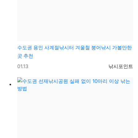
수도권
용인 사계절낚시터 겨울철 붕어낚시 가볼만한
곳 추천
등록일
등록자
01.13
낚시포인트