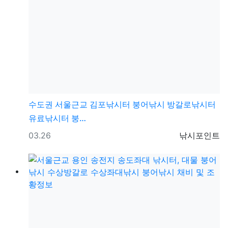
수도권
서울근교 김포낚시터 붕어낚시 방갈로낚시터
유료낚시터 붕…
등록일
등록자
03.26
낚시포인트