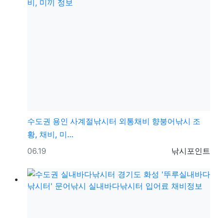
수도권
용인 사계절낚시터 외통채비 향붕어낚시 조
황, 채비, 미…
등록일
등록자
06.19
낚시포인트