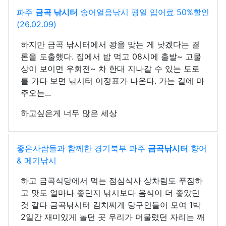
파주
금곡 낚시터
송어얼음낚시 평일 입어료 50%할인
(26.02.09)
하지만 금곡 낚시터에서 꽝을 맞는 게 낫겠다는 결
론을 도출했다. 집에서 밥 먹고 08시에 출발~ 고물
상이 보이면 우회전~ 차 한대 지나갈 수 있는 도로
를 가다 보면 낚시터 이정표가 나온다. 가는 길에 마
주오는...
하고싶은게 너무 많은 세상
좋은사람들과 함께한 경기북부 파주
금곡낚시터
향어
& 메기낚시
하고 금곡식당에서 먹는 점심식사 상차림도 푸짐하
고 맛도 얼마나 좋던지 낚시보다 음식이 더 좋았던
것 같다 금곡낚시터 김치찌게 당구인들이 모여 1박
2일간 재미있게 놀던 곳 우리가 머물렀던 자리는 깨