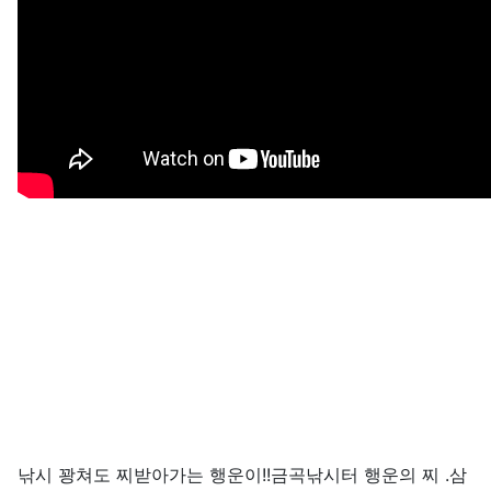
낚시 꽝쳐도 찌받아가는 행운이!!금곡낚시터 행운의 찌 .삼