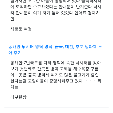
넘어서면 조그만 마을이 형성되어 있다 금곡낚시터
에 도착하면 수고하셨다는 안내문이 반겨준다 낚시
터 안내문이 여기 저기 붙어 있었다 입어료 결재하
면...
새로운 여정
동해안
낚시터
영덕 병곡,
금곡
, 대진, 후포 방파제 투
어 후기
동해안 7번국도를 따라 영덕에 속한 낚시터를 찾아
보기 첫번째로 간곳은 병곡 고래불 해수욕장 구름
이... 곳은 금곡 방파제 여기도 많은 물고기가 출연
한다는걸 고양이들이 증명시켜주고 있다 ㅋㅋㅋ 위
치는...
러부한랑