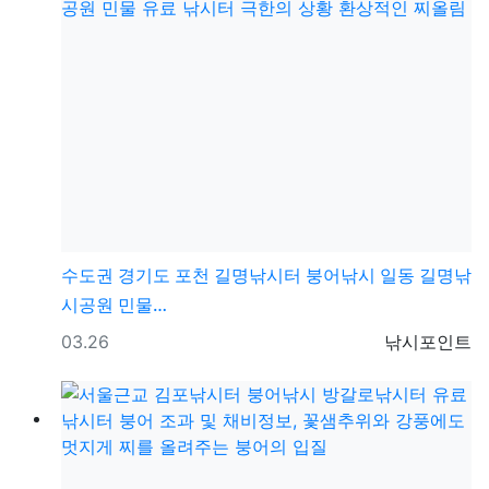
수도권
경기도 포천 길명낚시터 붕어낚시 일동 길명낚
시공원 민물…
등록일
등록자
03.26
낚시포인트