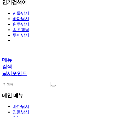
인기검색어
민물낚시
바다낚시
원투낚시
속초캠낚
루어낚시
메뉴
검색
낚시포인트
메인 메뉴
바다낚시
민물낚시