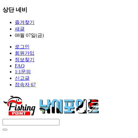
상단 네비
즐겨찾기
새글
08월 07일(금)
로그인
회원가입
정보찾기
FAQ
1:1문의
신고글
접속자 67