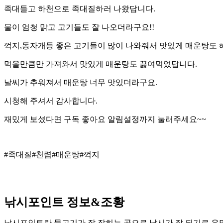
족대들고 하천으로 족대질하러 나왔답니다.
물이 엄청 맑고 고기들도 잘 나오더라구요!!
꺽지,동자개등 좋은 고기들이 많이 나와줘서 맛있게 매운탕도 
먹을만큼만 가져와서 맛있게 매운탕도 끓여먹었답니다.
날씨가 추워져서 매운탕 너무 맛있더라구요.
시청해 주셔서 감사합니다.
재밌게 보셨다면 구독 좋아요 알림설정까지 눌러주세요~~
#족대질#천렵#매운탕#꺽지
낚시포인트 정보&조황
낚시포인트란 물고기가 잘 잡히는 곳으로 낚시가 잘 되기로 유명한