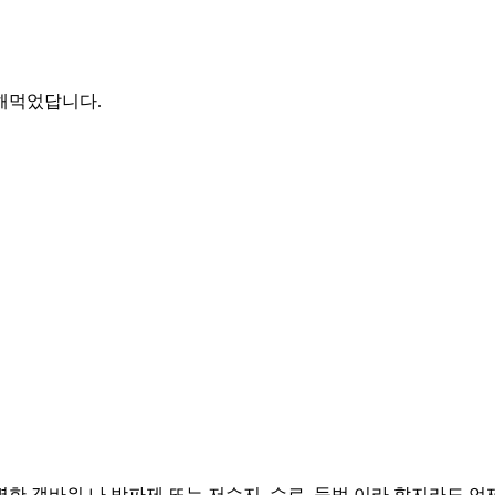
해먹었답니다.
 갯바위 나 방파제 또는 저수지, 수로, 둠벙 이라 할지라도 언제