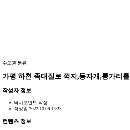
수도권
분류
가평 하천 족대질로 꺽지,동자개,퉁가리를
작성자 정보
낚시포인트
작성
작성일
2022.10.06 15:23
컨텐츠 정보