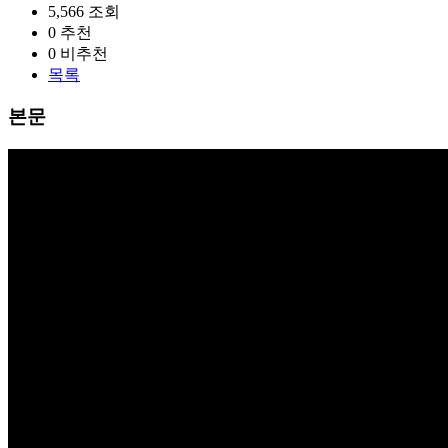
5,566
조회
0
추천
0
비추천
목록
본문