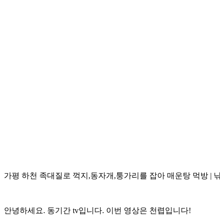
가평 하천 족대질로 꺽지,동자개,퉁가리를 잡아 매운탕 먹방 |
안녕하세요. 동기간 tv입니다. 이번 영상은 천렵입니다!