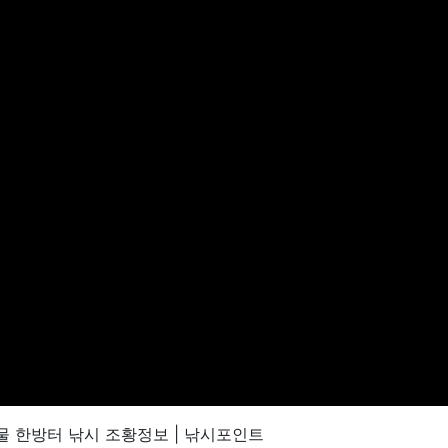
물 한방터 낚시 조황정보 | 낚시포인트