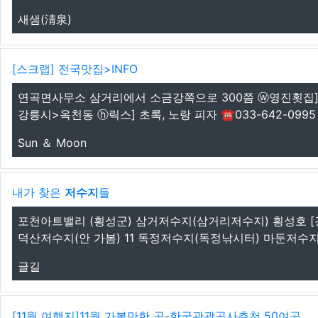
새샘(淸泉)
[스크랩] 전국맛집>INFO
연곡면사무소 삼거리에서 소금강쪽으로 300쯤 ⓦ영진횟집] 생
강릉시>옥천동 ⓗ릭스] 초록, 노랑 피자 ☎033-642-0995 
Sun ＆ Moon
내가 찾은
저수지
들
포천아트밸리 (횡성군) 삼거저수지(삼거리저수지) 횡성호 [경
덕산저수지(안 가봄) 11 독정저수지(독정낚시터) 마둔저수지 5
글길
[11월 여행지]11월 가볼만한 곳-한국관광공사추천 50여곳