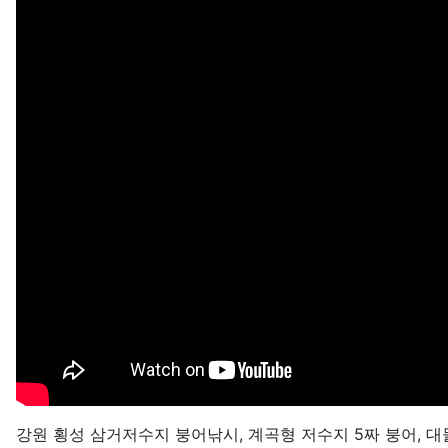
강원 횡성 삼거저수지 붕어낚시, 계곡형 저수지 5짜 붕어, 대