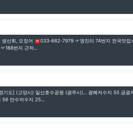
선회, 오징어 ☎033-662-7979 ☞영진리 74번지 전국맛집
☞188번지 근처...
기도] (고양시) 일산호수공원 (광주시)... 광혜저수지 50 금
6 만수저수지 25...