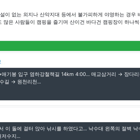
시설이 없는 외지나 산악지대 등에서 불가피하게 야영하는 경우 
도 많은 사람들이 캠핑을 즐기며 산이건 바다건 캠핑장이 하나씩
보
입구 염하강철책길 14km 4:00... 매교삼거리 → 장다리
길 → 원천리천...
이 돌에 걸터 앉아 낚시를 하였다고... 낙수대 왼쪽의 절벽 낙
저수지...