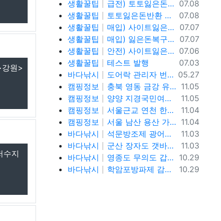
등록일
생활꿀팁
급전) 토토잃은돈반환 텔레@ybcs24
07.08
등록일
생활꿀팁
토토잃은돈반환 텔레@ybcs24 토토돈복구
07.08
등록일
생활꿀팁
매입) 사이트잃은돈복구 텔@ybcs24
07.07
등록일
생활꿀팁
매입) 잃은돈복구 텔@ybcs24
07.07
등록일
생활꿀팁
안전) 사이트잃은돈복구 텔@ybcs24
07.06
등록일
생활꿀팁
테스트 발행
07.03
>강원>
등록일
바다낚시
도어락 관리자 번호 설정과 안전하게 관리하는 방법
05.27
등록일
캠핑정보
충북 영동 금강 유원지 강변뷰 무료 노지 차박캠핑 가볼만한곳
11.05
등록일
캠핑정보
양양 지경국민여가캠핑장, 강릉 바다뷰 노지 차박캠핑 가볼만한곳
11.05
등록일
캠핑정보
서울근교 연천 한탄강 유원지 무료노지 차박캠핑 가볼만한곳
11.04
등록일
캠핑정보
서울 남산 용산 가을단풍 명소, 남산야외식물원, 남산골한옥마을, 이태원로 단풍길, 청파로 단풍길, 서울 단풍 트래킹 가볼만한곳
11.04
등록일
바다낚시
석문방조제 광어낚시 사리물때 끝날물 광어포인트 추천
11.03
등록일
바다낚시
군산 장자도 갯바위 풀치 갈치 워킹 루어낚시 포인트
11.03
광저수지
등록일
바다낚시
영종도 무의도 갑오징어 워킹 루어낚시 포인트 및 채비정보
10.29
등록일
바다낚시
학암포방파제 감성돔, 고등어,학꽁치 원투낚시 바다낚시 포인트 추천
10.29