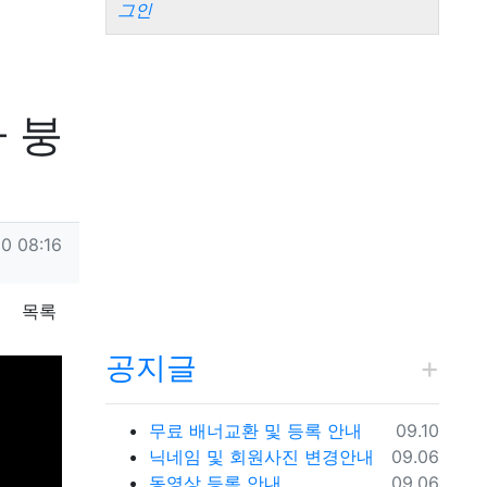
그인
 붕
10 08:16
목록
공지글
등록일
무료 배너교환 및 등록 안내
09.10
등록일
닉네임 및 회원사진 변경안내
09.06
등록일
동영상 등록 안내
09.06