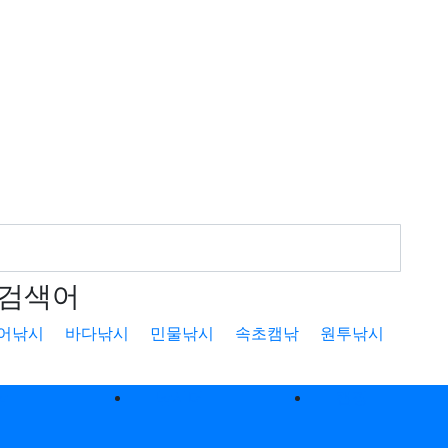
검색어
어낚시
바다낚시
민물낚시
속초캠낚
원투낚시
낚
낚시터
캠핑