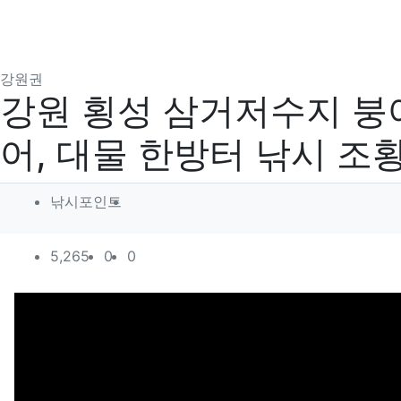
분류
강원권
강원 횡성 삼거저수지 붕어
어, 대물 한방터 낚시 조
작성자 정보
작성
낚시포인트
컨텐츠 정보
조회
추천
비추천
5,265
0
0
본문