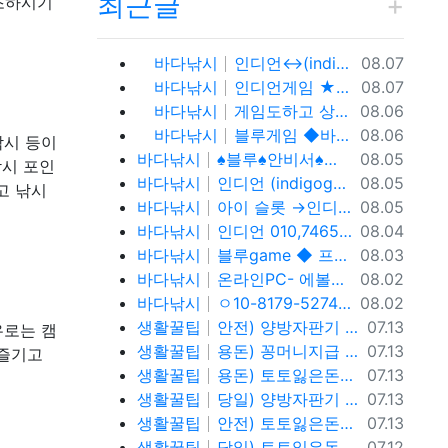
최근글
조하시기
등록일
바다낚시
인디언↔(indigo game)o1o.81.7 9.5.2.7.4% 인디언 바둑이,온라인 홀덤 투명한 운영 방식과 다양한 참가 기회
08.07
등록일
바다낚시
인디언게임 ★fefas.net★와일드홀덤 토너먼트 섹­시카­지노뉴카­지노 아이 슬롯 아시아슬­롯 i-slot슬­롯
08.07
등록일
바다낚시
게임도하고 상금도받자! 0１O=7465 = 3464 인디언 홀덤 블루게임
08.06
등록일
바다낚시
블루게임 ◆바둑이 와일드홀덤 토너먼트◆ pshotgam.com ◆코인충전/테더/USDT가능◆블루게임◆ 온라인 실전 blue바 둑 이.
08.06
낚시 등이
등록일
바다낚시
♠블루♠안비서♠ㅇ10,81,79,52,74 (blue) 바이브게임
08.05
낚시 포인
등록일
바다낚시
인디언 (indigogame) 콜센터. holdemSITE.문의: ㅋㅏ톡 / 텔ㄹㅔ : T S T 3 6 5
08.05
고 낚시
등록일
바다낚시
아이 슬롯 →인디언홀덤게임 0. 10.81.7 9.→5.2.7.4%
08.05
등록일
바다낚시
인디언 010,7465,3464 (indigo-game) 콜센터.
08.04
등록일
바다낚시
블루game ◆ 프라그마틱 슬 롯 & 에 볼 루 션 ◆ BLUE C A S I N O ◆ 바 둑 이 | 홀 덤 | 바 캬 라 | 슬 롯 | 맞 고 ◆가입 코드 : 안비서◆
08.03
등록일
바다낚시
온라인PC- 에볼루션슬롯 - 블루게임 WWW.fefas.net 아이슬롯아시아
08.02
등록일
바다낚시
ㅇ10-8179-5274 블루게임 fefas.net 바이브게임
08.02
등록일
생활꿀팁
안전) 양방자판기 토토반환신청 텔레@ybcs24
07.13
유로는 캠
등록일
생활꿀팁
용돈) 꽁머니지급 토토빚복구 텔레@ybcs24
07.13
 즐기고
등록일
생활꿀팁
용돈) 토토잃은돈반환 토토잃은돈복구 텔레@ybcs24
07.13
등록일
생활꿀팁
당일) 양방자판기 토토반환신청 텔레@ybcs24
07.13
등록일
생활꿀팁
안전) 토토잃은돈반환 토토잃은돈복구 텔레@ybcs24
07.13
등록일
생활꿀팁
당일) 토토잃은돈반환 토토잃은돈복구 텔레@ybcs24
07.12