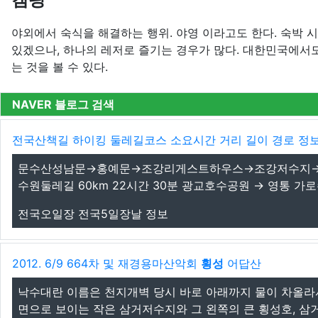
야외에서 숙식을 해결하는 행위. 야영 이라고도 한다. 숙박 
있겠으나, 하나의 레저로 즐기는 경우가 많다. 대한민국에서
는 것을 볼 수 있다.
NAVER 블로그 검색
전국산책길 하이킹 둘레길코스 소요시간 거리 길이 경로 정
문수산성남문→홍예문→조강리게스트하우스→조강저수지→애기봉 
수원둘레길 60km 22시간 30분 광교호수공원 → 영통 가로수
전국오일장 전국5일장날 정보
2012. 6/9 664차 및 재경용마산악회
횡성
어답산
낙수대란 이름은 천지개벽 당시 바로 아래까지 물이 차올라서 
면으로 보이는 작은 삼거저수지와 그 왼쪽의 큰 횡성호, 삼거