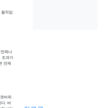
 움직임
 언제나
시 조과가
면 언제
 갯바위
다. 바