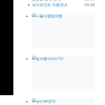
등록일
낚시포인트 이용안내
09.06