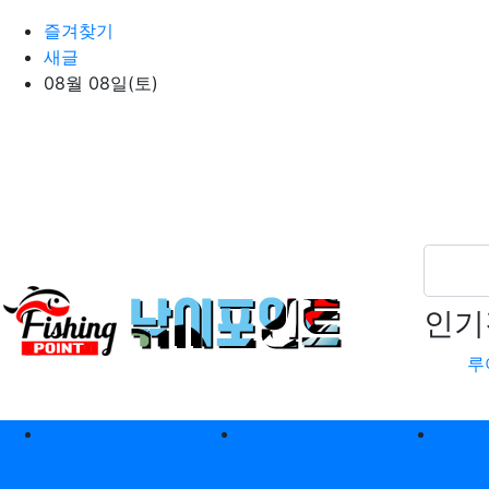
상단 네비
즐겨찾기
새글
08월 08일(토)
인기
루
메인 메뉴
바다낚시
민물낚시
캠