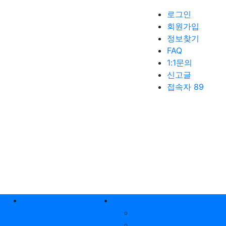
로그인
회원가입
정보찾기
FAQ
1:1문의
신고글
접속자 89
생활꿀팁
커뮤니티
공지사항
자유게시판