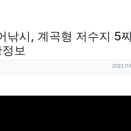
낚시, 계곡형 저수지 5짜
황정보
작성일
2022.11.