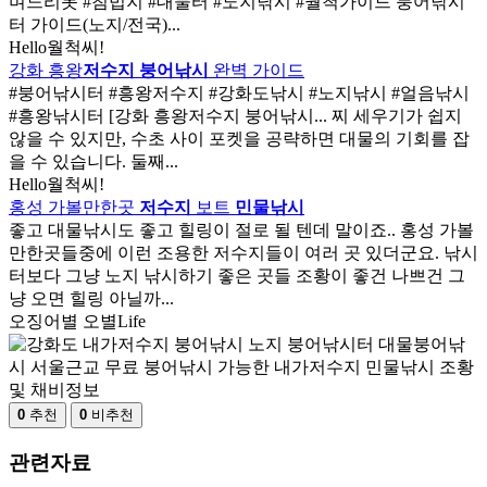
며느리못 #침법지 #대물터 #노지낚시 #월척가이드 붕어낚시
터 가이드(노지/전국)...
Hello월척씨!
강화 흥왕
저수지 붕어낚시
완벽 가이드
#붕어낚시터 #흥왕저수지 #강화도낚시 #노지낚시 #얼음낚시
#흥왕낚시터 [강화 흥왕저수지 붕어낚시... 찌 세우기가 쉽지
않을 수 있지만, 수초 사이 포켓을 공략하면 대물의 기회를 잡
을 수 있습니다. 둘째...
Hello월척씨!
홍성 가볼만한곳
저수지
보트
민물낚시
좋고 대물낚시도 좋고 힐링이 절로 될 텐데 말이죠.. 홍성 가볼
만한곳들중에 이런 조용한 저수지들이 여러 곳 있더군요. 낚시
터보다 그냥 노지 낚시하기 좋은 곳들 조황이 좋건 나쁘건 그
냥 오면 힐링 아닐까...
오징어별 오별Life
0
추천
0
비추천
관련자료