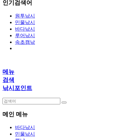
인기검색어
원투낚시
민물낚시
바다낚시
루어낚시
속초캠낚
메뉴
검색
낚시포인트
메인 메뉴
바다낚시
민물낚시