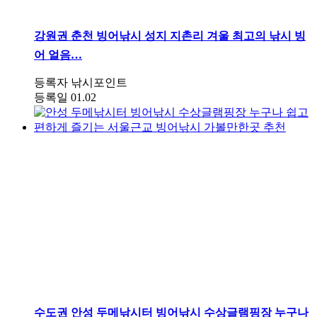
강원권
춘천 빙어낚시 성지 지촌리 겨울 최고의 낚시 빙
어 얼음…
등록자
낚시포인트
등록일
01.02
수도권
안성 두메낚시터 빙어낚시 수상글램핑장 누구나