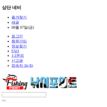
상단 네비
즐겨찾기
새글
08월 07일(금)
로그인
회원가입
정보찾기
FAQ
1:1문의
신고글
접속자 34 (
1
)