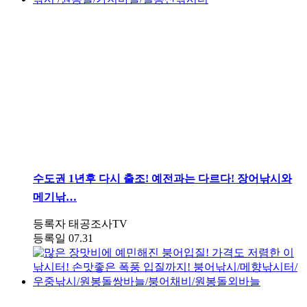
수도권
1년후 다시 출조! 예전과는 다르다! 장어낚시와
메기낚…
등록자
태공조사TV
등록일
07.31