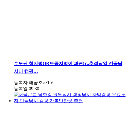
수도권
청지렁OR토종지렁이 과연!?..추석당일 전곡낚
시터 캠핑…
등록자
태공조사TV
등록일
09.30