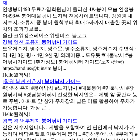
제...
인생붕어498 무료가입회원님이 올리신 4짜붕어 모습 인생붕
어498은 붕어대물낚시 노지터 전용사이트입니다. 강원권 내
저수지, 소류지 중 붕어 월척부터 최대 5짜까지 배출한 곳의 위
치와 조과정보를...
울산 코워킹스페이스'위앤비즈' 블로그
경북 영천 도유지
붕어낚시
가이드
도유저수지, 명주지, 명주못, 명주소류지, 명주저수지 수면적 :
약 4만 8천 평 ~ 4만 9천 평 외래어종... 도유못 #대물낚시 #붕
어낚시가이드 [추가정보] 붕어낚시터 가이드(노지/전국)
https://band.us/@bjinsim 붕어...
Hello월척씨!
[창원 북면 신촌지]
붕어낚시
가이드
#창원신촌지 #붕어낚시 #노지낚시 #대물붕어 #민물낚시 #창
원낚시터 #경남붕어낚시 진정한 낚시인은... 제방 앞 공간과 농
로 주변, 아파트 앞 상가 주차장의 넓은 터를 활용하여 주차가
가능합니다. 가장 큰...
Hello월척씨!
경북 경산 부제지
붕어낚시
가이드
깊은 저수지입니다. . 제방을 포함하여 전 연안에서 낚시가 가
능하며 바닥은 뻘로 이루어져 붕어... #경산붕어낚시 #부제지 #