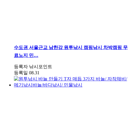
수도권
서울근교 남한강 원투낚시 캠핑낚시 차박캠핑 무
료노지 민…
등록자
낚시포인트
등록일
08.31