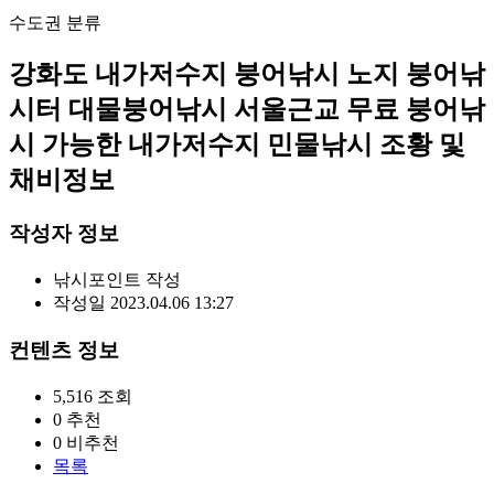
수도권
분류
강화도 내가저수지 붕어낚시 노지 붕어낚
시터 대물붕어낚시 서울근교 무료 붕어낚
시 가능한 내가저수지 민물낚시 조황 및
채비정보
작성자 정보
낚시포인트
작성
작성일
2023.04.06 13:27
컨텐츠 정보
5,516
조회
0
추천
0
비추천
목록