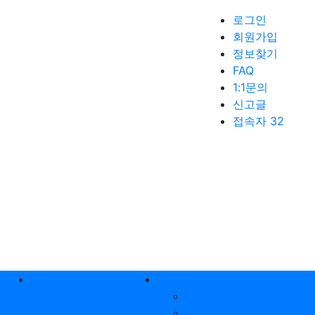
로그인
회원가입
정보찾기
FAQ
1:1문의
신고글
접속자 32
생활꿀팁
커뮤니티
공지사항
자유게시판