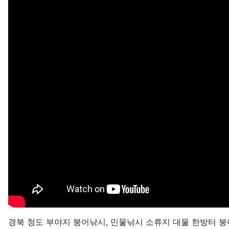
경북 청도 부야지 붕어낚시, 민물낚시 소류지 대물 한방터 