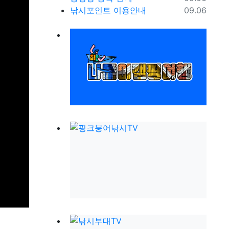
등록일
낚시포인트 이용안내
09.06