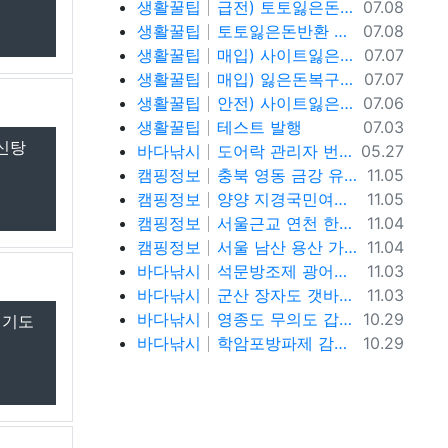
등록일
생활꿀팁
급전) 토토잃은돈반환 텔레@ybcs24
07.08
등록일
생활꿀팁
토토잃은돈반환 텔레@ybcs24 토토돈복구
07.08
등록일
생활꿀팁
매입) 사이트잃은돈복구 텔@ybcs24
07.07
등록일
생활꿀팁
매입) 잃은돈복구 텔@ybcs24
07.07
등록일
생활꿀팁
안전) 사이트잃은돈복구 텔@ybcs24
07.06
등록일
생활꿀팁
테스트 발행
07.03
보신탕
등록일
바다낚시
도어락 관리자 번호 설정과 안전하게 관리하는 방법
05.27
등록일
캠핑정보
충북 영동 금강 유원지 강변뷰 무료 노지 차박캠핑 가볼만한곳
11.05
등록일
캠핑정보
양양 지경국민여가캠핑장, 강릉 바다뷰 노지 차박캠핑 가볼만한곳
11.05
등록일
캠핑정보
서울근교 연천 한탄강 유원지 무료노지 차박캠핑 가볼만한곳
11.04
등록일
캠핑정보
서울 남산 용산 가을단풍 명소, 남산야외식물원, 남산골한옥마을, 이태원로 단풍길, 청파로 단풍길, 서울 단풍 트래킹 가볼만한곳
11.04
등록일
바다낚시
석문방조제 광어낚시 사리물때 끝날물 광어포인트 추천
11.03
등록일
바다낚시
군산 장자도 갯바위 풀치 갈치 워킹 루어낚시 포인트
11.03
등록일
바다낚시
영종도 무의도 갑오징어 워킹 루어낚시 포인트 및 채비정보
10.29
경기도
등록일
바다낚시
학암포방파제 감성돔, 고등어,학꽁치 원투낚시 바다낚시 포인트 추천
10.29