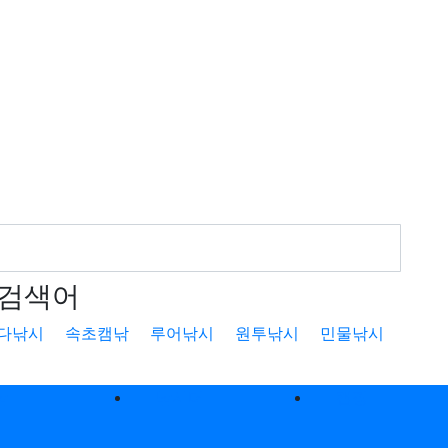
검색어
다낚시
속초캠낚
루어낚시
원투낚시
민물낚시
낚
낚시터
캠핑