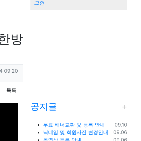
그인
 한방
14 09:20
목록
공지글
등록일
무료 배너교환 및 등록 안내
09.10
등록일
닉네임 및 회원사진 변경안내
09.06
등록일
동영상 등록 안내
09.06