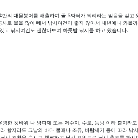
후반의 대물붕어를 배출하며 곧 5짜터가 되리라는 믿음을 갖고 
공사로 물을 많이 빼서 낚시여건이 좋지 않아서 내년에나 와볼까
 있고 낚시여건도 괜찮아보여 하룻밤 낚시를 하고 왔습니다.
명한 갯바위 나 방파제 또는 저수지, 수로, 둠벙 이라 할지라도
소라 할지라도 그날의 바다 물때나 조류, 바람세기 등에 따라 낚
 낚시 조황을 수시고 체크하고 낚시 포인트로 낚시 출조를 하시