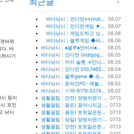
최근글
등록일
바다낚시
인디언↔(indigo game)o1o.81.7 9.5.2.7.4% 인디언 바둑이,온라인 홀덤 투명한 운영 방식과 다양한 참가 기회
08.07
등록일
바다낚시
인디언게임 ★fefas.net★와일드홀덤 토너먼트 섹­시카­지노뉴카­지노 아이 슬롯 아시아슬­롯 i-slot슬­롯
08.07
등록일
바다낚시
게임도하고 상금도받자! 0１O=7465 = 3464 인디언 홀덤 블루게임
08.06
등록일
바다낚시
블루게임 ◆바둑이 와일드홀덤 토너먼트◆ pshotgam.com ◆코인충전/테더/USDT가능◆블루게임◆ 온라인 실전 blue바 둑 이.
08.06
 갯바위
등록일
바다낚시
♠블루♠안비서♠ㅇ10,81,79,52,74 (blue) 바이브게임
08.05
다. 바
등록일
바다낚시
인디언 (indigogame) 콜센터. holdemSITE.문의: ㅋㅏ톡 / 텔ㄹㅔ : T S T 3 6 5
08.05
조하시기
등록일
바다낚시
아이 슬롯 →인디언홀덤게임 0. 10.81.7 9.→5.2.7.4%
08.05
등록일
바다낚시
인디언 010,7465,3464 (indigo-game) 콜센터.
08.04
등록일
바다낚시
블루game ◆ 프라그마틱 슬 롯 & 에 볼 루 션 ◆ BLUE C A S I N O ◆ 바 둑 이 | 홀 덤 | 바 캬 라 | 슬 롯 | 맞 고 ◆가입 코드 : 안비서◆
08.03
등록일
바다낚시
온라인PC- 에볼루션슬롯 - 블루게임 WWW.fefas.net 아이슬롯아시아
08.02
등록일
바다낚시
ㅇ10-8179-5274 블루게임 fefas.net 바이브게임
08.02
등록일
낚시 등이
생활꿀팁
안전) 양방자판기 토토반환신청 텔레@ybcs24
07.13
등록일
낚시 포인
생활꿀팁
용돈) 꽁머니지급 토토빚복구 텔레@ybcs24
07.13
등록일
고 낚시
생활꿀팁
용돈) 토토잃은돈반환 토토잃은돈복구 텔레@ybcs24
07.13
등록일
생활꿀팁
당일) 양방자판기 토토반환신청 텔레@ybcs24
07.13
등록일
생활꿀팁
안전) 토토잃은돈반환 토토잃은돈복구 텔레@ybcs24
07.13
등록일
생활꿀팁
당일) 토토잃은돈반환 토토잃은돈복구 텔레@ybcs24
07.12