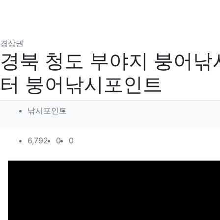
분류
경상권
경북 청도 부야지 붕어낚
터 붕어낚시포인트
작성자 정보
작성
낚시포인트
컨텐츠 정보
조회
추천
비추천
6,792
0
0
본문