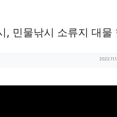
시, 민물낚시 소류지 대물
작성일
2022.11.