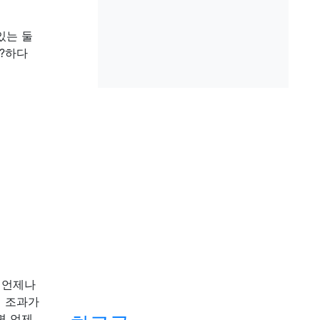
있는 둘
?하다
 언제나
시 조과가
면 언제