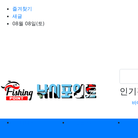
상단 네비
즐겨찾기
새글
08월 08일(토)
인기
바
메인 메뉴
바다낚시
민물낚시
캠