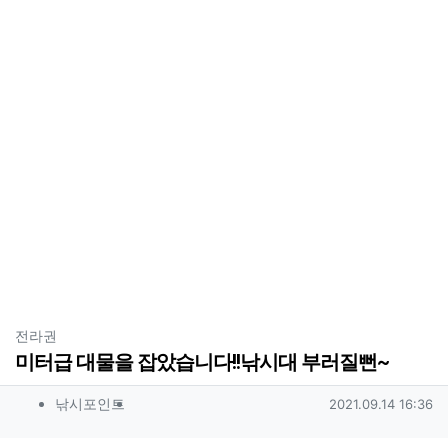
분류
전라권
미터급 대물을 잡았습니다!!낚시대 부러질뻔~
작성자 정보
작성
작성일
낚시포인트
2021.09.14 16:36