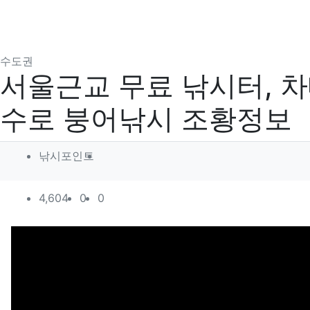
분류
수도권
서울근교 무료 낚시터, 
수로 붕어낚시 조황정보
작성자 정보
작성
낚시포인트
컨텐츠 정보
조회
추천
비추천
4,604
0
0
본문