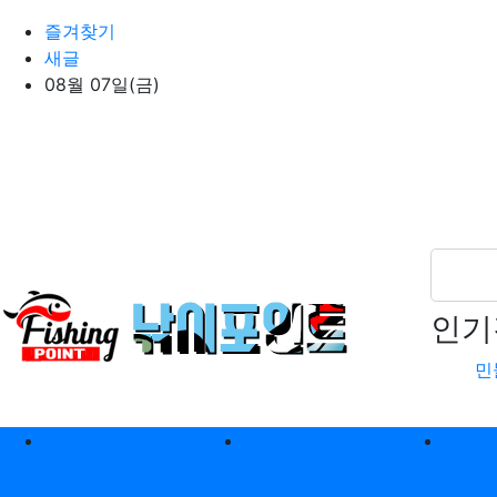
상단 네비
즐겨찾기
새글
08월 07일(금)
인기
민
메인 메뉴
바다낚시
민물낚시
캠