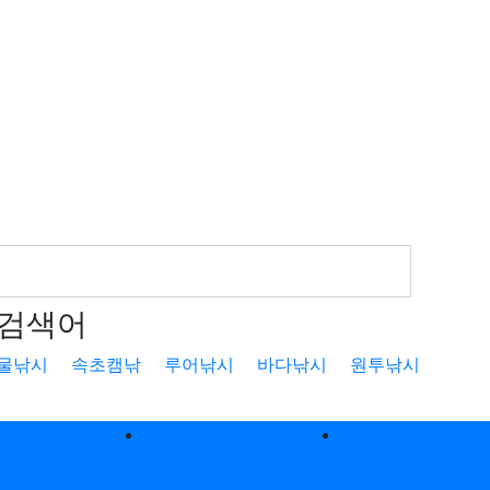
검색어
물낚시
속초캠낚
루어낚시
바다낚시
원투낚시
낚
낚시터
캠핑