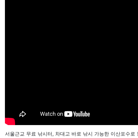
서울근교 무료 낚시터, 차대고 바로 낚시 가능한 이산포수로