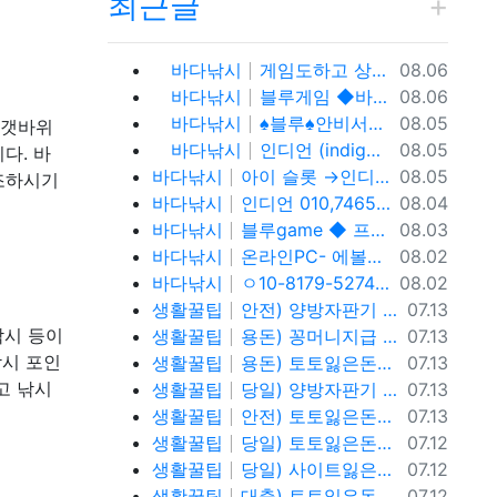
최근글
등록일
바다낚시
게임도하고 상금도받자! 0１O=7465 = 3464 인디언 홀덤 블루게임
08.06
등록일
바다낚시
블루게임 ◆바둑이 와일드홀덤 토너먼트◆ pshotgam.com ◆코인충전/테더/USDT가능◆블루게임◆ 온라인 실전 blue바 둑 이.
08.06
등록일
바다낚시
♠블루♠안비서♠ㅇ10,81,79,52,74 (blue) 바이브게임
08.05
 갯바위
등록일
바다낚시
인디언 (indigogame) 콜센터. holdemSITE.문의: ㅋㅏ톡 / 텔ㄹㅔ : T S T 3 6 5
08.05
다. 바
등록일
바다낚시
아이 슬롯 →인디언홀덤게임 0. 10.81.7 9.→5.2.7.4%
08.05
조하시기
등록일
바다낚시
인디언 010,7465,3464 (indigo-game) 콜센터.
08.04
등록일
바다낚시
블루game ◆ 프라그마틱 슬 롯 & 에 볼 루 션 ◆ BLUE C A S I N O ◆ 바 둑 이 | 홀 덤 | 바 캬 라 | 슬 롯 | 맞 고 ◆가입 코드 : 안비서◆
08.03
등록일
바다낚시
온라인PC- 에볼루션슬롯 - 블루게임 WWW.fefas.net 아이슬롯아시아
08.02
등록일
바다낚시
ㅇ10-8179-5274 블루게임 fefas.net 바이브게임
08.02
등록일
생활꿀팁
안전) 양방자판기 토토반환신청 텔레@ybcs24
07.13
등록일
낚시 등이
생활꿀팁
용돈) 꽁머니지급 토토빚복구 텔레@ybcs24
07.13
등록일
낚시 포인
생활꿀팁
용돈) 토토잃은돈반환 토토잃은돈복구 텔레@ybcs24
07.13
등록일
고 낚시
생활꿀팁
당일) 양방자판기 토토반환신청 텔레@ybcs24
07.13
등록일
생활꿀팁
안전) 토토잃은돈반환 토토잃은돈복구 텔레@ybcs24
07.13
등록일
생활꿀팁
당일) 토토잃은돈반환 토토잃은돈복구 텔레@ybcs24
07.12
등록일
생활꿀팁
당일) 사이트잃은돈반환 사이트잃은돈복구 텔레@ybcs24
07.12
등록일
생활꿀팁
대출) 토토잃은돈반환 토토잃은돈복구 텔레@ybcs24
07.12