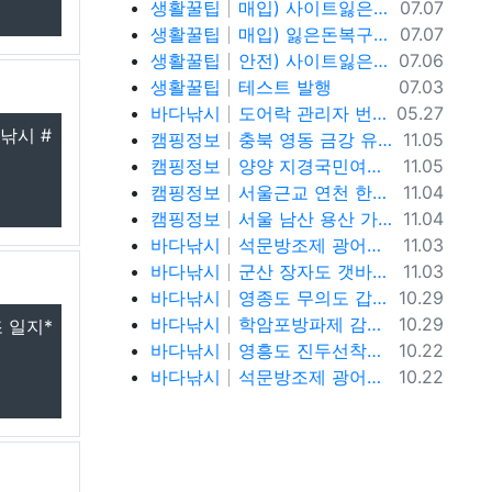
등록일
생활꿀팁
매입) 사이트잃은돈복구 텔@ybcs24
07.07
등록일
생활꿀팁
매입) 잃은돈복구 텔@ybcs24
07.07
등록일
생활꿀팁
안전) 사이트잃은돈복구 텔@ybcs24
07.06
등록일
생활꿀팁
테스트 발행
07.03
등록일
바다낚시
도어락 관리자 번호 설정과 안전하게 관리하는 방법
05.27
낚시 #
등록일
캠핑정보
충북 영동 금강 유원지 강변뷰 무료 노지 차박캠핑 가볼만한곳
11.05
등록일
캠핑정보
양양 지경국민여가캠핑장, 강릉 바다뷰 노지 차박캠핑 가볼만한곳
11.05
등록일
캠핑정보
서울근교 연천 한탄강 유원지 무료노지 차박캠핑 가볼만한곳
11.04
등록일
캠핑정보
서울 남산 용산 가을단풍 명소, 남산야외식물원, 남산골한옥마을, 이태원로 단풍길, 청파로 단풍길, 서울 단풍 트래킹 가볼만한곳
11.04
등록일
바다낚시
석문방조제 광어낚시 사리물때 끝날물 광어포인트 추천
11.03
등록일
바다낚시
군산 장자도 갯바위 풀치 갈치 워킹 루어낚시 포인트
11.03
등록일
바다낚시
영종도 무의도 갑오징어 워킹 루어낚시 포인트 및 채비정보
10.29
등록일
바다낚시
학암포방파제 감성돔, 고등어,학꽁치 원투낚시 바다낚시 포인트 추천
10.29
 일지*
등록일
바다낚시
영흥도 진두선착장 감성돔낚시 서울근교 감성돔낚시 포인트
10.22
등록일
바다낚시
석문방조제 광어낚시 사리물때 간조 광어루어낚시 조황정보
10.22