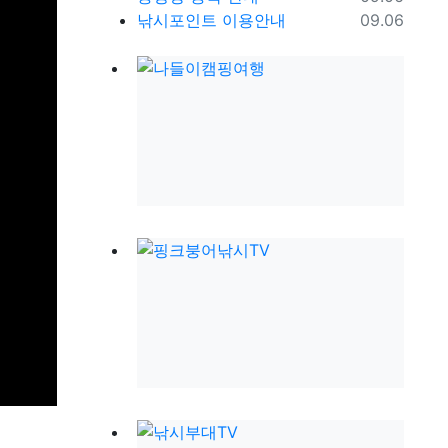
등록일
낚시포인트 이용안내
09.06