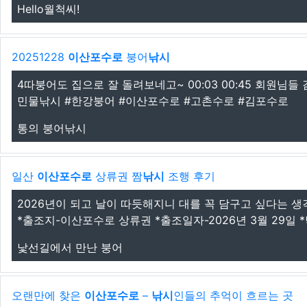
Hello월척씨!
20251228
이산포수로
붕어
낚시
4따붕어도 집으로 잘 돌려보네고~ 00:03 00:45 회원님
민물낚시 #한강붕어 #이산포수로 #고촌수로 #김포수로
통의 붕어낚시
일산
이산포수로
상류권 짬
낚시
조행 후기
2026년이 되고 날이 따듯해지니 대를 꼭 담구고 싶다는 생
*출조지-이산포수로 상류권 *출조일자-2026년 3월 29일 *낚
낯선길에서 만난 붕어
오랜만에 찾은
이산포수로
–
낚시
인들의 추억이 흐르는 곳