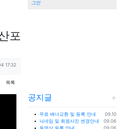
그인
이산포
04 17:32
목록
공지글
등록일
무료 배너교환 및 등록 안내
09.10
등록일
닉네임 및 회원사진 변경안내
09.06
등록일
동영상 등록 안내
09.06