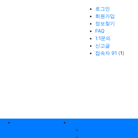
로그인
회원가입
정보찾기
FAQ
1:1문의
신고글
접속자 91 (
1
)
생활꿀팁
커뮤니티
공지사항
자유게시판