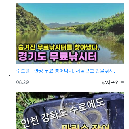
수도권
안성 무료 붕어낚시, 서울근교 민물낚시, 차박캠핑, 캠…
등록일
등록자
08.29
낚시포인트