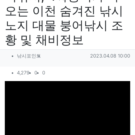
오는 이천 숨겨진 낚시
노지 대물 붕어낚시 조
황 및 채비정보
작성자 정보
작성
작성일
낚시포인트
2023.04.08 10:00
컨텐츠 정보
조회
추천
비추천
4,279
0
0
본문