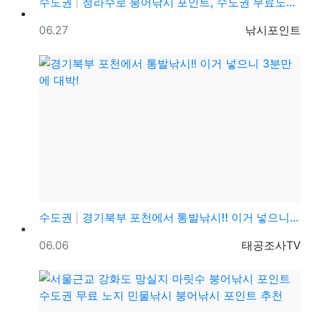
수도권
청라수로 붕어낚시 포인트, 수도권 무료노지 민물낚시 짬…
등록일
등록자
06.27
낚시포인트
수도권
경기북부 포천에서 통발낚시!! 이거 넣으니 3분만에 대…
등록일
등록자
06.06
태공조사TV