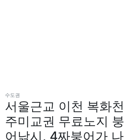
분류
수도권
서울근교 이천 복화천
주미교권 무료노지 붕
어낚시, 4짜붕어가 나