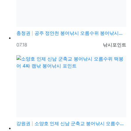
충청권
공주 정안천 붕어낚시 오름수위 붕어낚시포인트 출조
등록일
등록자
07.18
낚시포인트
강원권
소양호 인제 신남 군축교 붕어낚시 오름수위 떡붕어 4짜…