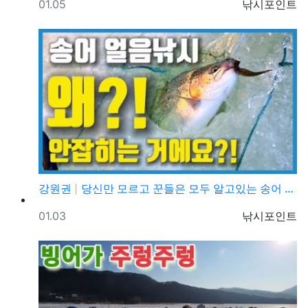
등록일
등록자
01.05
낚시포인트
강원권
당신만 모르고 꾼들은 모두 알고있는 송어 얼음낚시 채비
등록일
등록자
01.03
낚시포인트