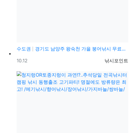
수도권
경기도 남양주 왕숙천 가을 붕어낚시 무료낚시포인트
등록일
등록자
10.12
낚시포인트