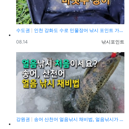
수도권
인천 강화도 수로 민물장어 낚시 포인트 가볼만한곳
등록일
등록자
08.14
낚시포인트
강원권
송어 산천어 얼음낚시 채비법, 얼음낚시가 처음이라도 쉽…