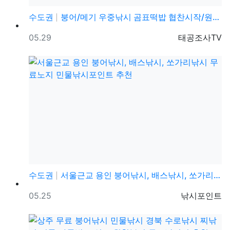
수도권
붕어/메기 우중낚시 곰표떡밥 협찬시작/원봉돌/쌍바늘채비
등록일
등록자
05.29
태공조사TV
수도권
서울근교 용인 붕어낚시, 배스낚시, 쏘가리낚시 무료노지…
등록일
등록자
05.25
낚시포인트