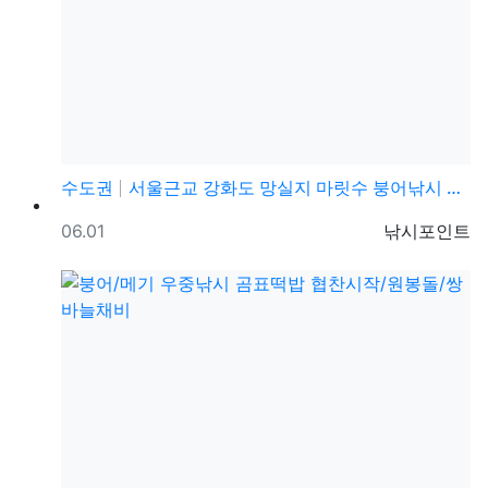
수도권
서울근교 강화도 망실지 마릿수 붕어낚시 포인트 수도권 …
등록일
등록자
06.01
낚시포인트