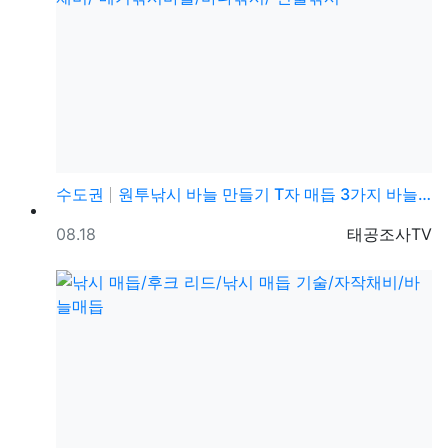
수도권
원투낚시 바늘 만들기 T자 매듭 3가지 바늘/ 자작채비…
등록일
등록자
08.18
태공조사TV