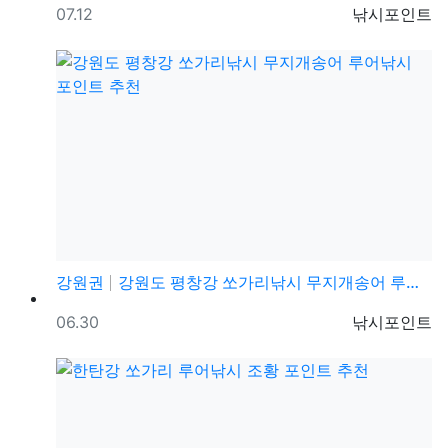
등록일
등록자
07.12
낚시포인트
강원권
강원도 평창강 쏘가리낚시 무지개송어 루어낚시 포인트 추…
등록일
등록자
06.30
낚시포인트