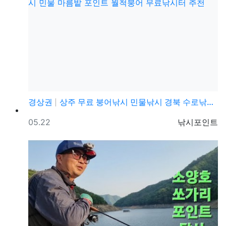
경상권
상주 무료 붕어낚시 민물낚시 경북 수로낚시 찌낚시 민물…
등록일
등록자
05.22
낚시포인트