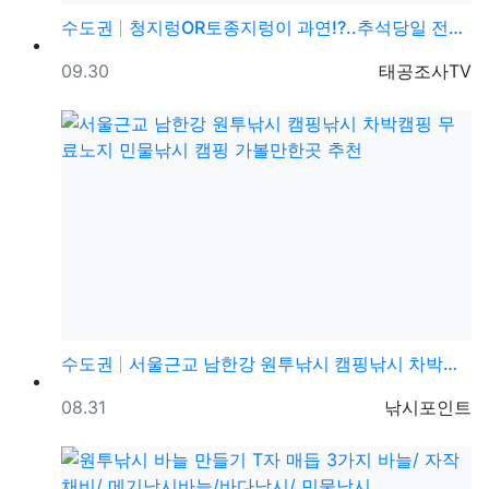
수도권
청지렁OR토종지렁이 과연!?..추석당일 전곡낚시터 캠핑…
등록일
등록자
09.30
태공조사TV
수도권
서울근교 남한강 원투낚시 캠핑낚시 차박캠핑 무료노지 민…
등록일
등록자
08.31
낚시포인트