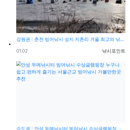
강원권
춘천 빙어낚시 성지 지촌리 겨울 최고의 낚시 빙어 얼음…
등록일
등록자
01.02
낚시포인트
수도권
안성 두메낚시터 빙어낚시 수상글램핑장 누구나 쉽고 편하…