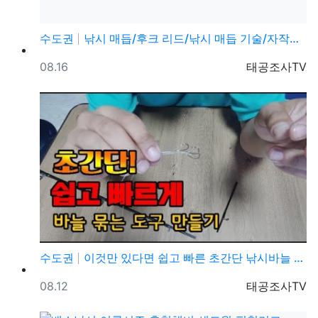
수도권
낚시 매듭/후크 리드/낚시 매듭 기술/자작채비/바늘매듭
등록일
등록자
08.16
태공조사TV
수도권
이것만 있다면 쉽고 빠른 초간단 낚시바늘 묶을수 있습니…
등록일
등록자
08.12
태공조사TV