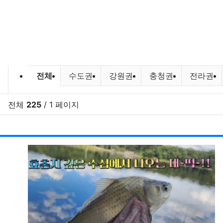
민물낚시,루어낚시 조황 및 포인트 
전체
수도권
강원권
충청권
전라권
전체
225
/ 1 페이지
RSS
게시
게