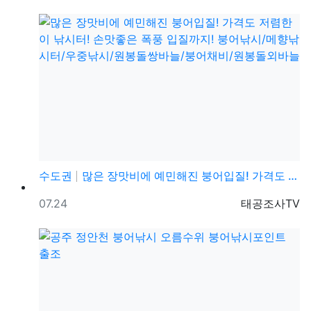
수도권
많은 장맛비에 예민해진 붕어입질! 가격도 저렴한 이 낚…
등록일
등록자
07.24
태공조사TV