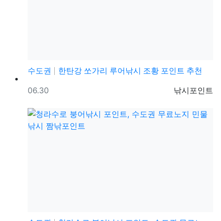
수도권
한탄강 쏘가리 루어낚시 조황 포인트 추천
등록일
등록자
06.30
낚시포인트