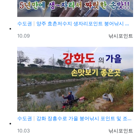
수도권
양주 효촌저수지 생자리포인트 붕어낚시 조황정보
등록일
등록자
10.09
낚시포인트
수도권
강화 장흥수로 가을 붕어낚시 포인트 및 조황정보
등록일
등록자
10.03
낚시포인트