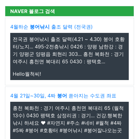
NAVER 블로그 검색
4월하순
붕어낚시
출조 달력 (전국권)
전국권 붕어낚시 출조 달력(4.21 ~ 4.30) 붕어 호황
터/노지... 495-2전층낚시 0426 : 양평 남한강 : 경
기 양평군 양평읍 회현리 303... 흥천 복화천 : 경기
여주시 흥천면 복대리 65 0430 : 팽택호...
Hello월척씨!
4월 21일~30일, 4짜
붕어
쏟아지는 수도권 좌표
흥천 복화천 : 경기 여주시 흥천면 복대리 65 (월척
13수) 0430 팽택호 삼정리권 : 경기... 건강.행복한
낚시 하세요 ❤️ #자연지 #주소 #네비 #월척 #4짜
#5짜 #붕어 #호황터 #붕어낚시 #붕어잘나오는곳