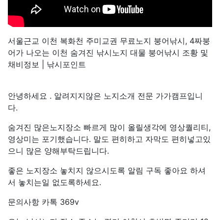
서울근교 이천 복화천 주미교권 무료노지 붕어낚시, 4짜붕
어가 나오는 이천 숨겨진 낚시노지 대물 붕어낚시 조황 및
채비정보 | 낚시포인트
안녕하세요 . 알려지지않은 노지소개 전문 가가캠프입니
다.
숨겨진 많은노지장소 빠르게 많이 올릴생각에 영상퀄리티,
영상미는 포기했습니다. 말도 편히하고 자막도 편히넣고있
으니 많은 양해부탁드립니다.
좋은 노지장소 놓치지 않으시도록 알림 구독 좋아요 하셔
서 놓치는일 없도록하세요.
문의사항 카톡 369v