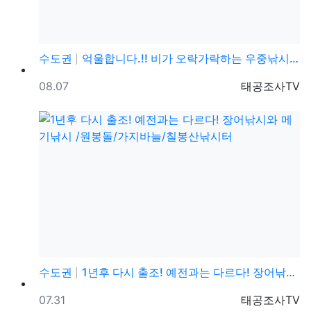
수도권
억울합니다.!! 비가 오락가락하는 우중낚시 중에 엄청난…
등록일
등록자
08.07
태공조사TV
수도권
1년후 다시 출조! 예전과는 다르다! 장어낚시와 메기낚…
등록일
등록자
07.31
태공조사TV