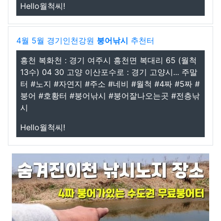
Hello월척씨!
4월 5월 경기인천강원
붕어낚시
추천터
흥천 복화천 : 경기 여주시 흥천면 복대리 65 (월척
13수) 04 30 고양 이산포수로 : 경기 고양시... 주말
터 #노지 #자연지 #주소 #네비 #월척 #4짜 #5짜 #
붕어 #호황터 #붕어낚시 #붕어잘나오는곳 #전층낚
시
Hello월척씨!