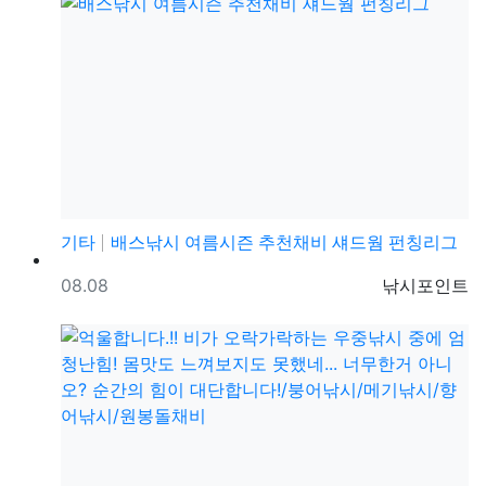
기타
배스낚시 여름시즌 추천채비 섀드웜 펀칭리그
등록일
등록자
08.08
낚시포인트