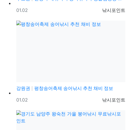
등록일
등록자
01.02
낚시포인트
강원권
평창송어축제 송어낚시 추천 채비 정보
등록일
등록자
01.02
낚시포인트