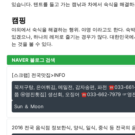
있습니다. 텐트를 들고 가는 캠낚과 차에서 숙식을 해결하
캠핑
야외에서 숙식을 해결하는 행위. 야영 이라고도 한다. 숙
있겠으나, 하나의 레저로 즐기는 경우가 많다. 대한민국에
는 것을 볼 수 있다.
NAVER 블로그 검색
[스크랩] 전국맛집>INFO
꾹저구탕, 은어튀김, 메밀전, 감자송편, 파전 ☎033-66
쯤 ⓦ영진횟집] 생선회, 오징어 ☎033-662-7979 ☞영진
Sun ＆ Moon
2016 전국 음식점 정보한식, 양식, 일식, 중식 등 전국의 음식