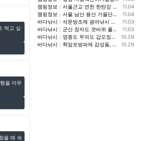
등록일
캠핑정보
서울근교 연천 한탄강 유원지 무료노지 차박캠핑 가볼만한곳
11.04
등록일
캠핑정보
서울 남산 용산 가을단풍 명소, 남산야외식물원, 남산골한옥마을, 이태원로 단풍길, 청파로 단풍길, 서울 단풍 트래킹 가볼만한곳
11.04
등록일
바다낚시
석문방조제 광어낚시 사리물때 끝날물 광어포인트 추천
11.03
또 먹고 싶
등록일
바다낚시
군산 장자도 갯바위 풀치 갈치 워킹 루어낚시 포인트
11.03
등록일
바다낚시
영종도 무의도 갑오징어 워킹 루어낚시 포인트 및 채비정보
10.29
등록일
바다낚시
학암포방파제 감성돔, 고등어,학꽁치 원투낚시 바다낚시 포인트 추천
10.29
여행을 마무
찾을 때 숙