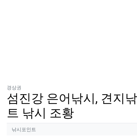
분류
경상권
섬진강 은어낚시, 견지낚
트 낚시 조황
작성자 정보
작성
낚시포인트