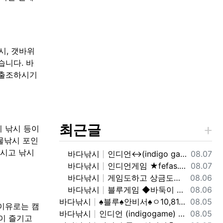
시, 갯바위
습니다. 바
 출조하시기
최근글
기 낚시 등이
민물낚시 포인
하시고 낚시
등록일
바다낚시
인디언↔(indigo game)o1o.81.7 9.5.2.7.4% 인디언 바둑이,온라인 홀덤 투명한 운영 방식과 다양한 참가 기회
08.07
등록일
바다낚시
인디언게임 ★fefas.net★와일드홀덤 토너먼트 섹­시카­지노뉴카­지노 아이 슬롯 아시아슬­롯 i-slot슬­롯
08.07
등록일
바다낚시
게임도하고 상금도받자! 0１O=7465 = 3464 인디언 홀덤 블루게임
08.06
등록일
바다낚시
블루게임 ◆바둑이 와일드홀덤 토너먼트◆ pshotgam.com ◆코인충전/테더/USDT가능◆블루게임◆ 온라인 실전 blue바 둑 이.
08.06
등록일
바다낚시
♠블루♠안비서♠ㅇ10,81,79,52,74 (blue) 바이브게임
08.05
이유로는 캠
등록일
바다낚시
인디언 (indigogame) 콜센터. holdemSITE.문의: ㅋㅏ톡 / 텔ㄹㅔ : T S T 3 6 5
08.05
이 즐기고