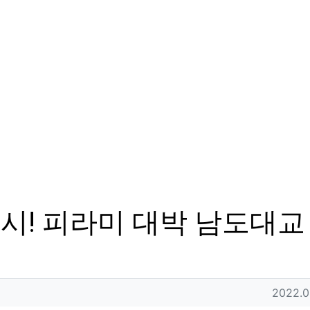
시! 피라미 대박 남도대교
작성일
2022.0