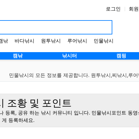
로그인
회원
캠낚
바다낚시
원투낚시
루어낚시
민물낚시
캠낚
낚시터
캠핑
민물낚시의 모든 정보를 제공합니다. 원투낚시,찌낚시,루
 조황 및 포인트
나 등록, 공유 하는 낚시 커뮤니티 입니다. 민물낚시포인트 동
게 등록하세요.