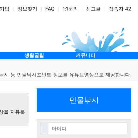
가입
정보찾기
FAQ
1:1문의
신고글
접속자 42
생활꿀팁
커뮤니티
어낚시 등 민물낚시포인트 정보를 유튜브영상으로 제공합니다.
민물낚시
영상을 자유롭
필수
아이디