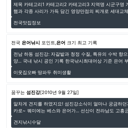
제목 카테고리1 카테고리2 카테고리3 지역명 시군구명 
햄과 각종 사리가 가득 담긴 영양만점의 찌개로 세대교체되
전국맛집정보
전국
은어낚시
포인트,
은어
크기 최고 기록
전남 하동 섬진강: 자갈밭과 청정 수질, 특유의 수박 향
양... 국내 낚시 공인 기록 한국낚시최대어상 기준 은어 부
이웃집오빠 땅파두 취미생활
꿈꾸는
섬진강
[2010년 9월 27일]
알차게 견지를 하였지요! 섬진강소식이 얼마나 궁금하던지..
카로~ 꿰미에는 베스와 은어가... 선산이 전라남도 고흥군
견지낚시수달