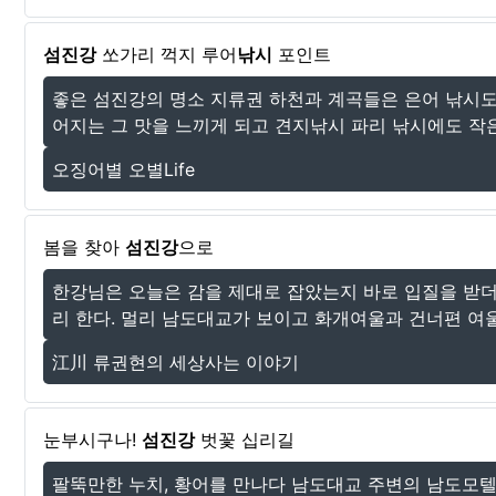
섬진강
쏘가리 꺽지 루어
낚시
포인트
좋은 섬진강의 명소 지류권 하천과 계곡들은 은어 낚시도 
어지는 그 맛을 느끼게 되고 견지낚시 파리 낚시에도 작은 
오징어별 오별Life
봄을 찾아
섬진강
으로
한강님은 오늘은 감을 제대로 잡았는지 바로 입질을 받더니
리 한다. 멀리 남도대교가 보이고 화개여울과 건너편 여울
江川 류권현의 세상사는 이야기
눈부시구나!
섬진강
벗꽃 십리길
팔뚝만한 누치, 황어를 만나다 남도대교 주변의 남도모텔(0