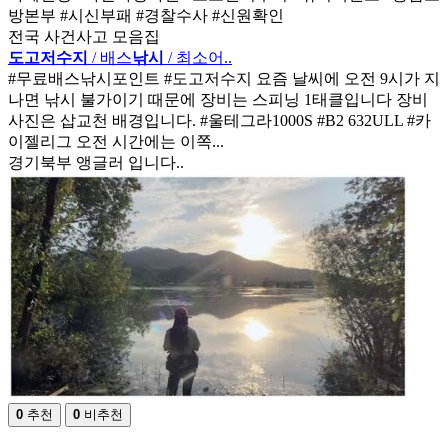
방본부 #시신부패 #경찰수사 #신원확인
전국 사건사고 모음집
도고저수지
/ 배스
낚시
/ 최소어..
#무료배스낚시포인트 #도고저수지 요즘 날씨에 오전 9시가 지
나면 낚시 불가이기 때문에 장비는 스피닝 1태클입니다 장비
사진은 삽교천 배경입니다. #울테그라1000S #B2 632ULL #카
이젤리그 오전 시간에는 이쪽...
경기북부 앵글러 입니다..
0
추천
0
비추천