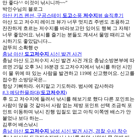
만 좋다^^ 이것이 낚시니까~~"
박인수님의 블로그
아산 키즈 펜션, 구공스테이
도고
소풍
저수지
뷰 솔직후기
아산 도고 저수지 레이크 뷰가 너무 멋지죠 주변도 조용하고
잔잔하게 흐르는 저수지를 바라보고만 있어도 행복 그 자체!
너무 좋았어요. 낚시를 즐기는 분들도 계셔서 물멍 때리고 낚
시하기도 좋았답니다...
겸뚜의 소확행 ღ
충남 아산
도고저수지
시신 발견 사건
충남 아산 도고저수지 시신 발견 사건 개요 충남소방본부에 따
르면 25일 오후 3시 16분경 도고저수지에서 낚시를 하던 시민
이 물 위에 떠 있는 사람을 발견하고 119에 신고했어요. 신고를
접수한 소방당국은...
항상 기뻐하라. 쉬지말고 기도하라. 범사에 감사하라
#.3 예당한믈좌대(
도고저수지
)
후 도고 저수지에 들려서 낚시를 해보기로 했다 다른 포인트는
사람이 많을 것 같아서 사람 없는 제방 포인트 선택 조금씩 포
인트 이동하며 낚시 진행 입질도 없고 아직 이쪽엔 배스가 안
붙었나 보다 하는...
김루어 배스낚시
충남 아산
도고저수지
남성 시신 발견 사건, 경찰 수사 착수