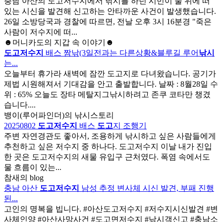
충남 아산의 도고저수지에서 낚시를 하던 시민이 물 위에 떠
있는 시신을 발견해 신고하는 안타까운 사건이 발생했습니다.
26일 소방당국과 경찰에 따르면, 전날 오후 3시 16분경 "죽은
사람이 저수지에 떠...
☻머니카도의 지갑 속 이야기☻
도고저수지
배스 짬낚(3일전과는 다른상황&블루길 루어
낚시
는...
오늘부터 휴가라 새벽에 잠깐 도고지로 다녀왔습니다. 공기가
제법 시원해져서 기대감을 안고 출발합니다. 날짜 : 8월28일 수
위 : 65% 오늘도 장타 메탈지그낚시하려고 존쿠 코타만 챙겼
습니다....
뱅이(루어파인더)의 낚시스토리
20250802
도고저수지
배스
도고
지 조행기
주변 자연경관도 좋아서, 조용하게 낚시하고 싶은 사람들에게
추천하고 싶은 저수지 중 하나다. 도고저수지 이날 내가 진입
한 곳은 도고저수지의 새물 유입구 근처였다. 폭염 속에서도
물 흐름이 있는...
참새의 blog
충남 아산
도고저수지
남성 추정 변사체 시신 발견, 부패 진행
된...
고인의 명복을 빕니다. #아산도고저수지 #저수지시신발견 #변
사체인양 #아산사망사건 #도고면저수지 #낚시객신고 #충남소