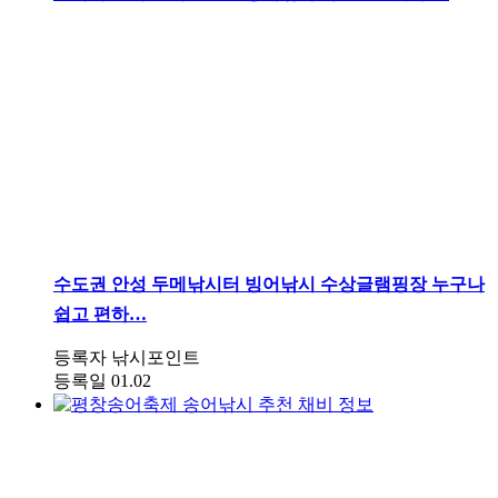
수도권
안성 두메낚시터 빙어낚시 수상글램핑장 누구나
쉽고 편하…
등록자
낚시포인트
등록일
01.02