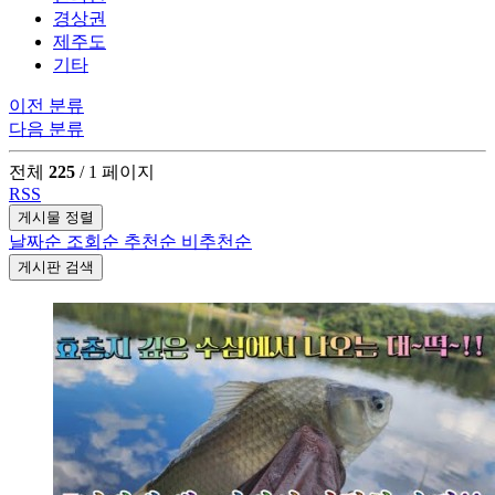
경상권
제주도
기타
이전 분류
다음 분류
전체
225
/ 1 페이지
RSS
게시물 정렬
날짜순
조회순
추천순
비추천순
게시판 검색