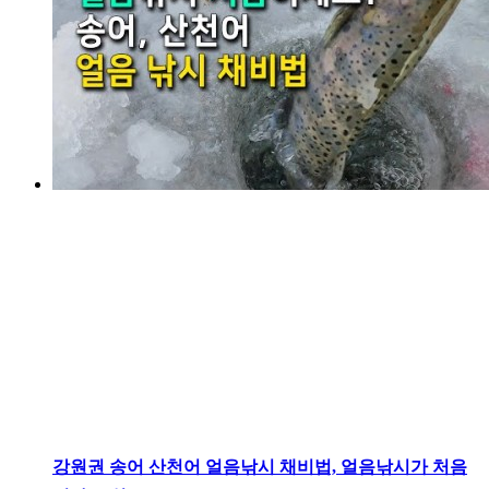
강원권
송어 산천어 얼음낚시 채비법, 얼음낚시가 처음