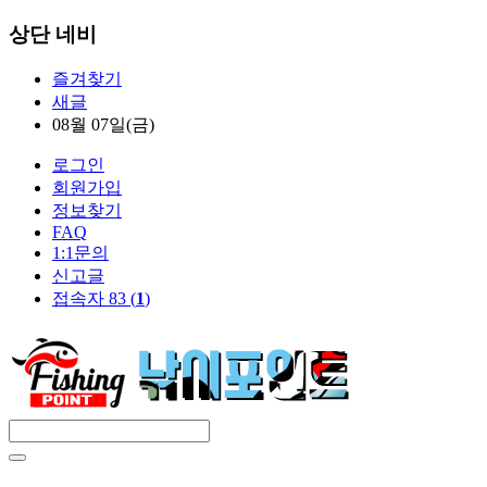
상단 네비
즐겨찾기
새글
08월 07일(금)
로그인
회원가입
정보찾기
FAQ
1:1문의
신고글
접속자 83 (
1
)