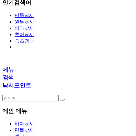
인기검색어
민물낚시
원투낚시
바다낚시
루어낚시
속초캠낚
메뉴
검색
낚시포인트
메인 메뉴
바다낚시
민물낚시