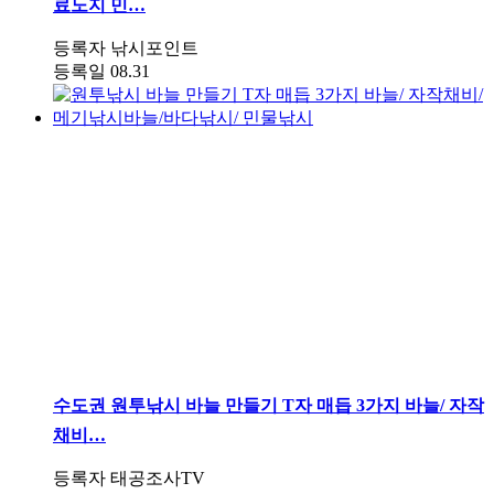
료노지 민…
등록자
낚시포인트
등록일
08.31
수도권
원투낚시 바늘 만들기 T자 매듭 3가지 바늘/ 자작
채비…
등록자
태공조사TV