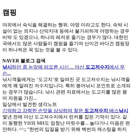
캠핑
야외에서 숙식을 해결하는 행위. 야영 이라고도 한다. 숙박 시
설이 없는 외지나 산악지대 등에서 불가피하게 야영하는 경우
비박 도 있겠으나, 하나의 레저로 즐기는 경우가 많다. 대한민
국에서도 많은 사람들이 캠핑을 즐기며 산이건 바다건 캠핑장
이 하나씩은 꼭 있는 것을 볼 수 있다.
NAVER 블로그 검색
낚시
하던 중 눈앞에 떠오른 시신… 아산
도고저수지
에서 무
슨...
낚시객들에게는 ‘도고지’로 알려진 곳 도고저수지는 낚시객들
에게 꽤 알려진 저수지입니다. 특히 붕어낚시 포인트로 소개되
는 경우가 많습니다. 낚시 관련 자료에서는 도고지를 많은 붕
어 자원을 가진...
일상에서 발견한 생각노트
기억하고 강력한 손맛을 상상하며 찾은
도고저수지
배스
낚시
몇년 전에 아산 도고저수지에서 런커를 잡은 기억이 있다. 같
이 동행한 YH와 MH도 엄청난 마릿수를... 놀다가니 마음은 편
안하다. ^^;; "한번의 입질을 받기 위해 백번의 캐스팅을 하지