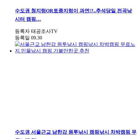
수도권
청지렁OR토종지렁이 과연!?..추석당일 전곡낚
시터 캠핑…
등록자
태공조사TV
등록일
09.30
수도권
서울근교 남한강 원투낚시 캠핑낚시 차박캠핑 무