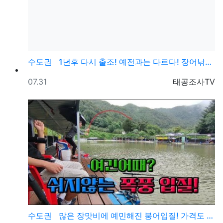
수도권
1년후 다시 출조! 예전과는 다르다! 장어낚시와 메기낚…
등록일
등록자
07.31
태공조사TV
수도권
많은 장맛비에 예민해진 붕어입질! 가격도 저렴한 이 낚…