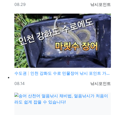
등록일
등록자
08.29
낚시포인트
수도권
인천 강화도 수로 민물장어 낚시 포인트 가볼만한곳
등록일
등록자
08.14
낚시포인트