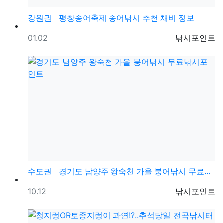
강원권
평창송어축제 송어낚시 추천 채비 정보
등록일
등록자
01.02
낚시포인트
수도권
경기도 남양주 왕숙천 가을 붕어낚시 무료낚시포인트
등록일
등록자
10.12
낚시포인트