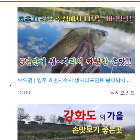
수도권
양주 효촌저수지 생자리포인트 붕어낚시 조황정보
등록일
등록자
10.09
낚시포인트