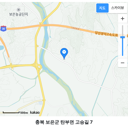
500m
충북 보은군 탄부면 고승길 7