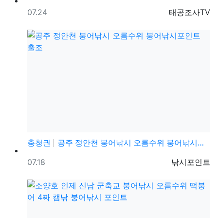
등록일
등록자
07.24
태공조사TV
충청권
공주 정안천 붕어낚시 오름수위 붕어낚시포인트 출조
등록일
등록자
07.18
낚시포인트