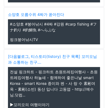
소양호 오름수위 4짜가 쏟아진다
#소양호 #붕어낚시 #4짜 #강원 #carp fishing #フ
ナ釣り #釣鯽魚 #へらぶな
핑크붕어낚시TV
[다음블로그, 티스토리(tistory) 친구 목록] 꼬끼오님
과 소통하는 친구....
전설 핑크하트 - 핑크하트 초원트레킹여행사 - 초원
트레킹여행사 하늘새 - 함께하여 좋은나날 smart
Korea - smart Korea 종이와 펜 - 사 랑 수 素彬여
옥 - 素彬(소빈) 동산 입니다 고동엽 - http://예수
님.닷컴...
▶꼬끼오의 여행이야기