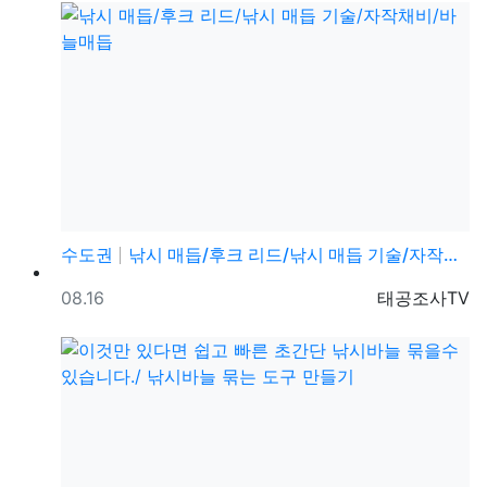
수도권
낚시 매듭/후크 리드/낚시 매듭 기술/자작채비/바늘매듭
등록일
등록자
08.16
태공조사TV