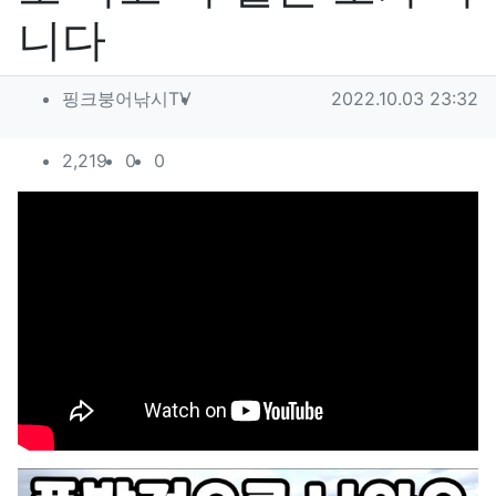
니다
작성자 정보
작성
작성일
핑크붕어낚시TV
2022.10.03 23:32
컨텐츠 정보
조회
추천
비추천
2,219
0
0
본문