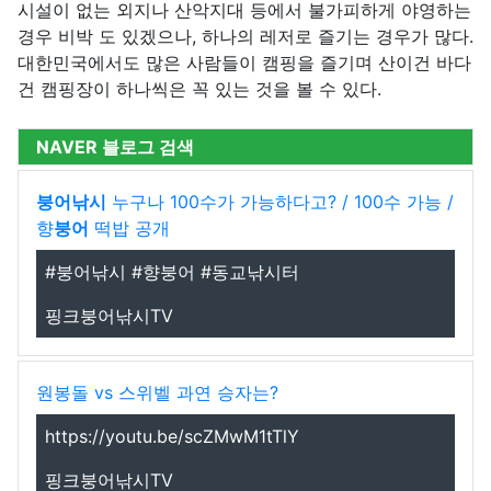
시설이 없는 외지나 산악지대 등에서 불가피하게 야영하는
경우 비박 도 있겠으나, 하나의 레저로 즐기는 경우가 많다.
대한민국에서도 많은 사람들이 캠핑을 즐기며 산이건 바다
건 캠핑장이 하나씩은 꼭 있는 것을 볼 수 있다.
NAVER 블로그 검색
붕어낚시
누구나 100수가 가능하다고? / 100수 가능 /
향
붕어
떡밥 공개
#붕어낚시 #향붕어 #동교낚시터
핑크붕어낚시TV
원봉돌 vs 스위벨 과연 승자는?
https://youtu.be/scZMwM1tTlY
핑크붕어낚시TV