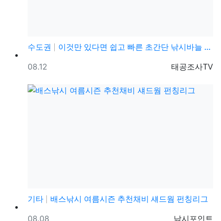
수도권
이것만 있다면 쉽고 빠른 초간단 낚시바늘 묶을수 있습니…
등록일
등록자
08.12
태공조사TV
기타
배스낚시 여름시즌 추천채비 섀드웜 펀칭리그
등록일
등록자
08.08
낚시포인트