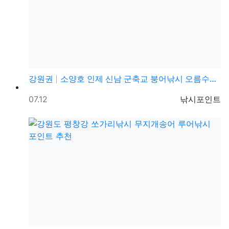
강원권
소양호 인제 신남 군축교 붕어낚시 오름수위 떡붕어 4짜…
등록일
등록자
07.12
낚시포인트