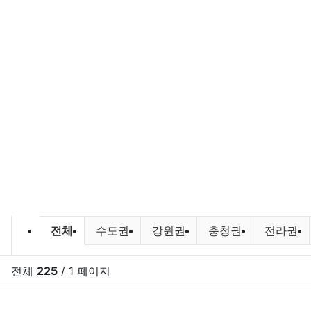
민물낚시,루어낚시 조황 및 포인트 
전체
수도권
강원권
충청권
전라권
전체
225
/ 1 페이지
RSS
게시
게