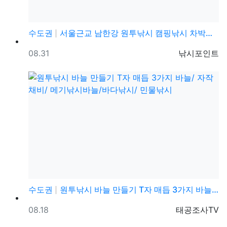
수도권
서울근교 남한강 원투낚시 캠핑낚시 차박캠핑 무료노지 민…
등록일
등록자
08.31
낚시포인트
수도권
원투낚시 바늘 만들기 T자 매듭 3가지 바늘/ 자작채비…
등록일
등록자
08.18
태공조사TV