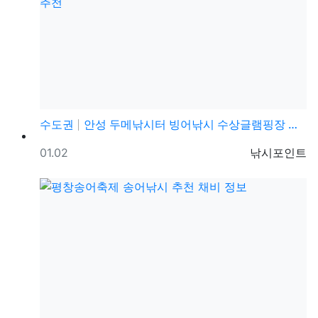
수도권
안성 두메낚시터 빙어낚시 수상글램핑장 누구나 쉽고 편하…
등록일
등록자
01.02
낚시포인트