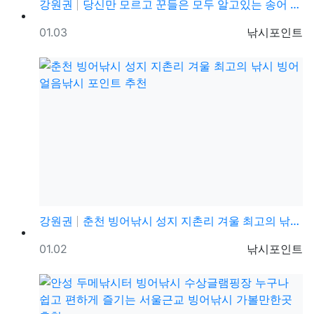
강원권
당신만 모르고 꾼들은 모두 알고있는 송어 얼음낚시 채비
등록일
등록자
01.03
낚시포인트
강원권
춘천 빙어낚시 성지 지촌리 겨울 최고의 낚시 빙어 얼음…
등록일
등록자
01.02
낚시포인트