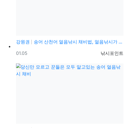
강원권
송어 산천어 얼음낚시 채비법, 얼음낚시가 처음이라도 쉽…
등록일
등록자
01.05
낚시포인트