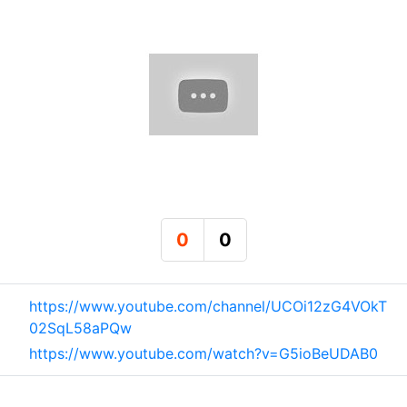
0
0
추천
비추천
관련자료
https://www.youtube.com/channel/UCOi12zG4VOkT
02SqL58aPQw
https://www.youtube.com/watch?v=G5ioBeUDAB0