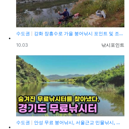
수도권
강화 장흥수로 가을 붕어낚시 포인트 및 조황정보
등록일
등록자
10.03
낚시포인트
수도권
안성 무료 붕어낚시, 서울근교 민물낚시, 차박캠핑, 캠…