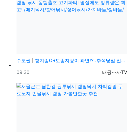
수도권
청지렁OR토종지렁이 과연!?..추석당일 전곡낚시터 캠핑…
등록일
등록자
09.30
태공조사TV