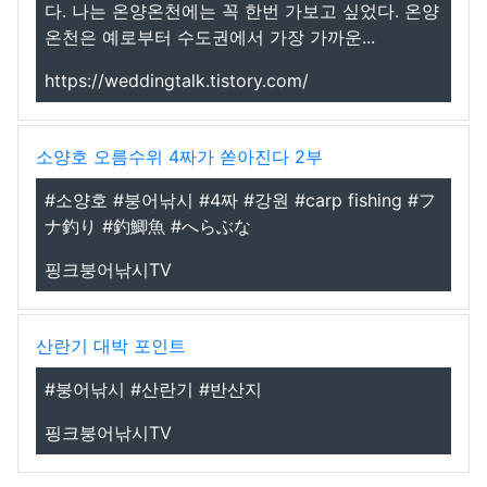
다. 나는 온양온천에는 꼭 한번 가보고 싶었다. 온양
온천은 예로부터 수도권에서 가장 가까운...
https://weddingtalk.tistory.com/
소양호 오름수위 4짜가 쏟아진다 2부
#소양호 #붕어낚시 #4짜 #강원 #carp fishing #フ
ナ釣り #釣鯽魚 #へらぶな
핑크붕어낚시TV
산란기 대박 포인트
#붕어낚시 #산란기 #반산지
핑크붕어낚시TV