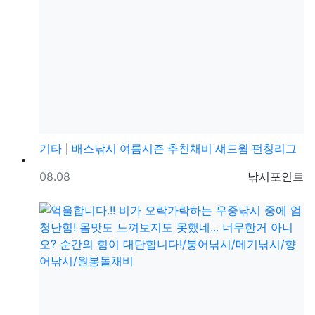
기타
배스낚시 여름시즌 추천채비 섀드웜 펀칭리그
등록일
등록자
08.08
낚시포인트