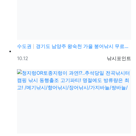
수도권
경기도 남양주 왕숙천 가을 붕어낚시 무료낚시포인트
등록일
등록자
10.12
낚시포인트