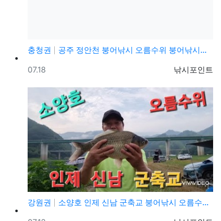
충청권
공주 정안천 붕어낚시 오름수위 붕어낚시포인트 출조
등록일
등록자
07.18
낚시포인트
강원권
소양호 인제 신남 군축교 붕어낚시 오름수위 떡붕어 4짜…