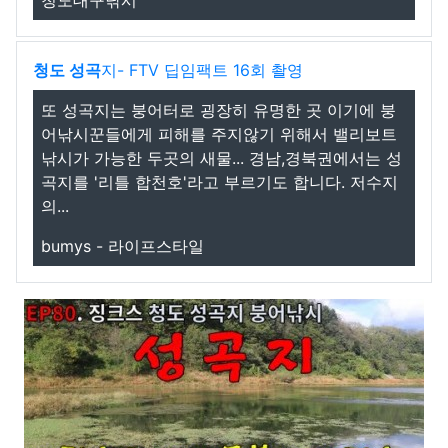
청도대구낚시
청도 성곡
지- FTV 딥임팩트 16회 촬영
또 성곡지는 붕어터로 굉장히 유명한 곳 이기에 붕
어낚시꾼들에게 피해를 주지않기 위해서 밸리보트
낚시가 가능한 두곳의 새물... 경남,경북권에서는 성
곡지를 '리틀 합천호'라고 부르기도 합니다. 저수지
의...
bumys - 라이프스타일