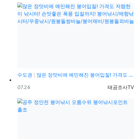
수도권
많은 장맛비에 예민해진 붕어입질! 가격도 저렴한 이 낚…
등록일
등록자
07.24
태공조사TV