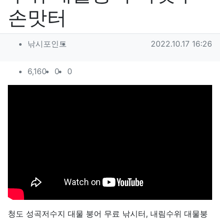
손맛터
작성자 정보
작성
작성일
낚시포인트
2022.10.17 16:26
컨텐츠 정보
조회
추천
비추천
6,160
0
0
본문
청도 성곡저수지 대물 붕어 무료 낚시터, 내림수위 대물붕