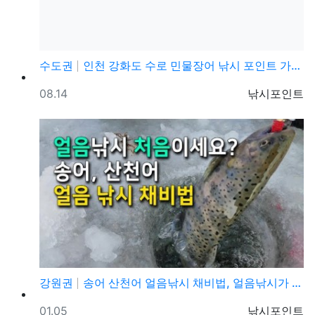
수도권
인천 강화도 수로 민물장어 낚시 포인트 가볼만한곳
등록일
등록자
08.14
낚시포인트
강원권
송어 산천어 얼음낚시 채비법, 얼음낚시가 처음이라도 쉽…
등록일
등록자
01.05
낚시포인트