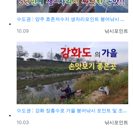
수도권
양주 효촌저수지 생자리포인트 붕어낚시 조황정보
등록일
등록자
10.09
낚시포인트
수도권
강화 장흥수로 가을 붕어낚시 포인트 및 조황정보
등록일
등록자
10.03
낚시포인트