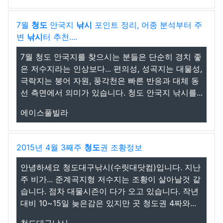
7월
청도
안국지
낚시
포인트 정리, 어종 분석부터 주
변
낚시
터 추천....
7월 청도 안국지를 찾으시는 분들은 단순히 경치 좋
은 저수지라는 인상보다... 편의성, 성곡지는 대물성,
극락지는 붕어 자원, 풍각천은 빠른 반응과 대체 동
선 측면에서 의미가 있습니다. 청도 안국지 낚시를...
에이스풀빌라
2015년 4월 3째주
청도
권 조황정보
안녕하세요 청도대구낚시(수릿대닷컴)입니다. 지난
주 비가... 준계곡지형 저수지는 조황이 살아날것 같
습니다. 점차 대물시즌이 다가 오고 있습니다. 작년
대비 10~15일 늦은감은 있지만 곳 청도권 4짜와...