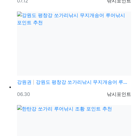
등록일
등록자
07.12
낚시포인트
강원권
강원도 평창강 쏘가리낚시 무지개송어 루어낚시 포인트 추…
등록일
등록자
06.30
낚시포인트