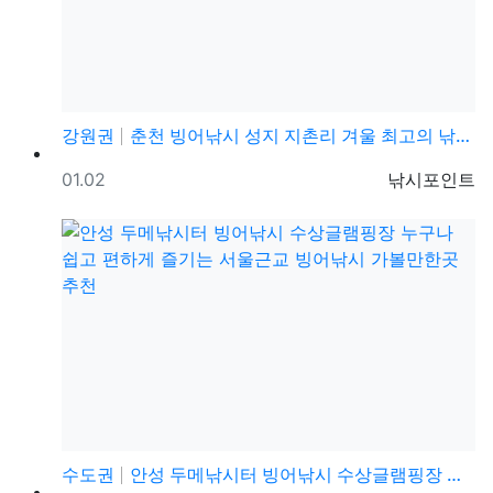
강원권
춘천 빙어낚시 성지 지촌리 겨울 최고의 낚시 빙어 얼음…
등록일
등록자
01.02
낚시포인트
수도권
안성 두메낚시터 빙어낚시 수상글램핑장 누구나 쉽고 편하…