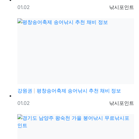
등록일
등록자
01.02
낚시포인트
강원권
평창송어축제 송어낚시 추천 채비 정보
등록일
등록자
01.02
낚시포인트