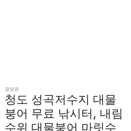
분류
경상권
청도 성곡저수지 대물
붕어 무료 낚시터, 내림
수위 대물붕어 마릿수