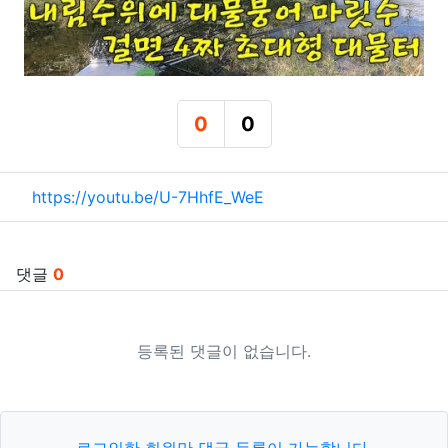
0
0
추천
비추천
관련자료
https://youtu.be/U-7HhfE_WeE
댓글
0
등록된 댓글이 없습니다.