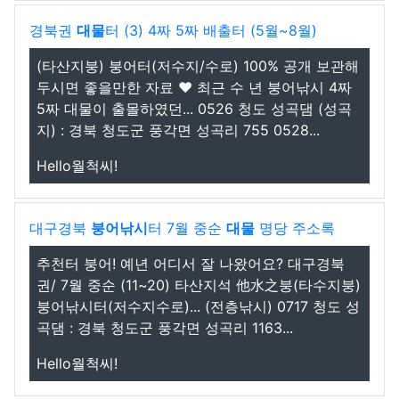
경북권
대물
터 (3) 4짜 5짜 배출터 (5월~8월)
(타산지붕) 붕어터(저수지/수로) 100% 공개 보관해
두시면 좋을만한 자료 ❤️ 최근 수 년 붕어낚시 4짜
5짜 대물이 출몰하였던... 0526 청도 성곡댐 (성곡
지) : 경북 청도군 풍각면 성곡리 755 0528...
Hello월척씨!
대구경북
붕어낚시
터 7월 중순
대물
명당 주소록
추천터 붕어! 예년 어디서 잘 나왔어요? 대구경북
권/ 7월 중순 (11~20) 타산지석 他水之붕(타수지붕)
붕어낚시터(저수지수로)... (전층낚시) 0717 청도 성
곡댐 : 경북 청도군 풍각면 성곡리 1163...
Hello월척씨!