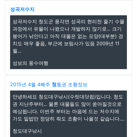
성곡저수지
성곡저수지 청도군 풍각면 성곡리 현리천 줄기 수몰
과정에서 유물이 나왔으나 개발하지 않기로... 크기
붕어가 낚인다고 아직 대물은 없는 모양(대부분) 경
치도 매우 좋음, 부근에 보림사가 있음 2009년 11
월...
성보의 풍수여행
2015년 4월 4째주
청도
권 조황정보
안녕하세요 청도대구낚시(수릿대닷컴)입니다. 청도
권 지난주부터... 물론 대물들도 많이 쏟아질것으로
예상됩니다. 이번주 부터는 마음에 드는 저수지에
가도 밑밥만 정당히 줘도 조황이 나올것 같습니다....
청도대구낚시