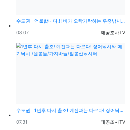
수도권
억울합니다.!! 비가 오락가락하는 우중낚시 중에 엄청난…
등록일
등록자
08.07
태공조사TV
수도권
1년후 다시 출조! 예전과는 다르다! 장어낚시와 메기낚…
등록일
등록자
07.31
태공조사TV