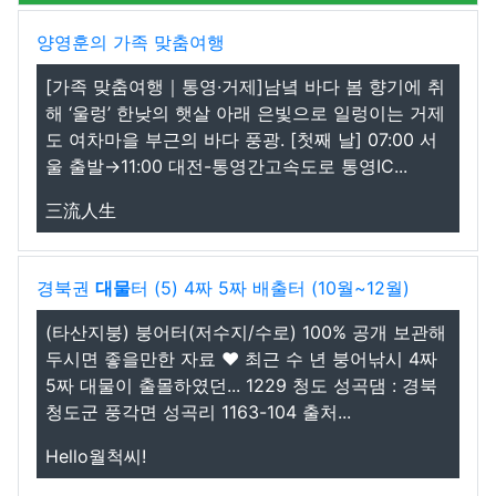
양영훈의 가족 맞춤여행
[가족 맞춤여행｜통영·거제]남녘 바다 봄 향기에 취
해 ‘울렁’ 한낮의 햇살 아래 은빛으로 일렁이는 거제
도 여차마을 부근의 바다 풍광. [첫째 날] 07:00 서
울 출발→11:00 대전-통영간고속도로 통영IC...
三流人生
경북권
대물
터 (5) 4짜 5짜 배출터 (10월~12월)
(타산지붕) 붕어터(저수지/수로) 100% 공개 보관해
두시면 좋을만한 자료 ❤️ 최근 수 년 붕어낚시 4짜
5짜 대물이 출몰하였던... 1229 청도 성곡댐 : 경북
청도군 풍각면 성곡리 1163-104 출처...
Hello월척씨!