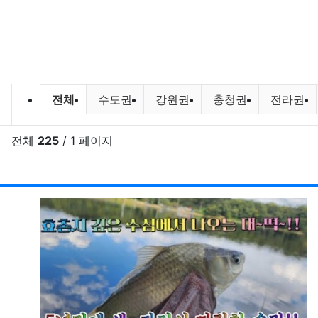
민물낚시,루어낚시 조황 및 포인트 
전체
수도권
강원권
충청권
전라권
전체
225
/ 1 페이지
RSS
게시
게