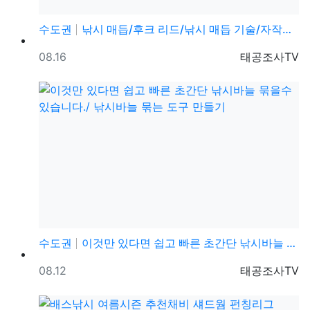
수도권
낚시 매듭/후크 리드/낚시 매듭 기술/자작채비/바늘매듭
등록일
등록자
08.16
태공조사TV
수도권
이것만 있다면 쉽고 빠른 초간단 낚시바늘 묶을수 있습니…
등록일
등록자
08.12
태공조사TV