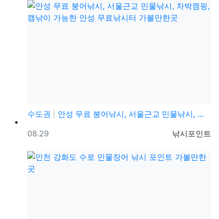
수도권
안성 무료 붕어낚시, 서울근교 민물낚시, 차박캠핑, 캠…
등록일
등록자
08.29
낚시포인트