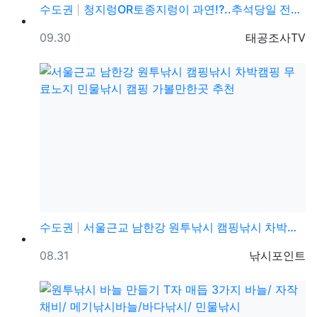
수도권
청지렁OR토종지렁이 과연!?..추석당일 전곡낚시터 캠핑…
등록일
등록자
09.30
태공조사TV
수도권
서울근교 남한강 원투낚시 캠핑낚시 차박캠핑 무료노지 민…
등록일
등록자
08.31
낚시포인트