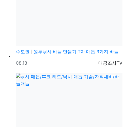
수도권
원투낚시 바늘 만들기 T자 매듭 3가지 바늘/ 자작채비…
등록일
등록자
08.18
태공조사TV