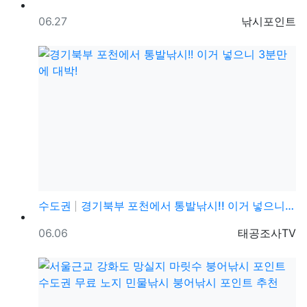
등록일
등록자
06.27
낚시포인트
수도권
경기북부 포천에서 통발낚시!! 이거 넣으니 3분만에 대…
등록일
등록자
06.06
태공조사TV