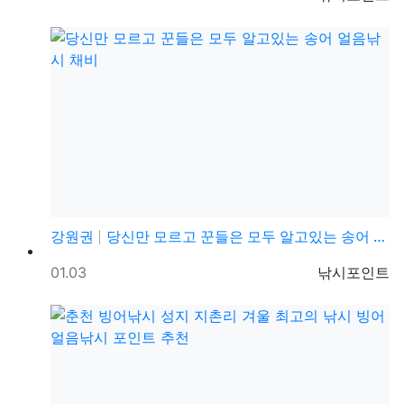
강원권
당신만 모르고 꾼들은 모두 알고있는 송어 얼음낚시 채비
등록일
등록자
01.03
낚시포인트