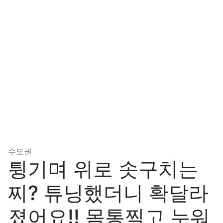
분류
수도권
튕기며 위로 솟구치는
찌? 튜닝했더니 확달라
졌어요!! 몸통찍고 누워