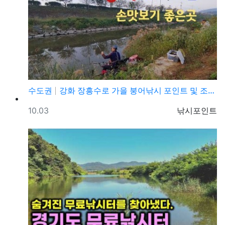
수도권
강화 장흥수로 가을 붕어낚시 포인트 및 조황정보
등록일
등록자
10.03
낚시포인트