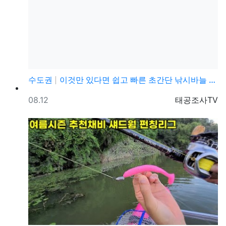
수도권
이것만 있다면 쉽고 빠른 초간단 낚시바늘 묶을수 있습니…
등록일
등록자
08.12
태공조사TV