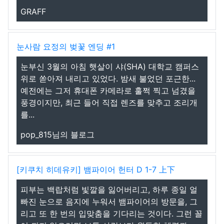
GRAFF
눈사람 요정의 벚꽃 엔딩 #1
눈부신 3월의 아침 햇살이 샤(SHA) 대학교 캠퍼스
위로 쏟아져 내리고 있었다. 밤새 불었던 포근한...
예전에는 그저 휴대폰 카메라로 훌쩍 찍고 넘겼을
풍경이지만, 최근 들어 직접 렌즈를 맞추고 조리개
를...
pop_815님의 블로그
[키쿠치 히데유키] 뱀파이어 헌터 D 1-7 上下
피부는 백랍처럼 빛깔을 잃어버리고, 하루 종일 얼
빠진 눈으로 음지에 누워서 뱀파이어의 방문을, 그
리고 또 한 번의 입맞춤을 기다리는 것이다. 그런 꼴