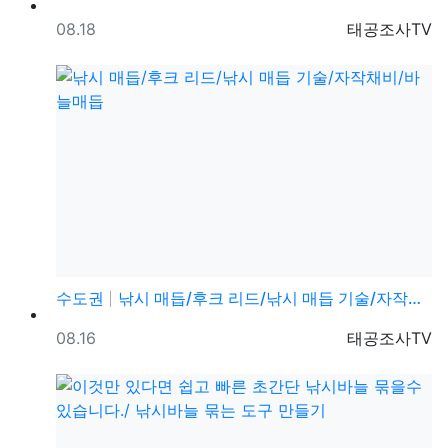
등록일
등록자
08.18
태공조사TV
수도권
낚시 매듭/후크 리드/낚시 매듭 기술/자작채비/바늘매듭
등록일
등록자
08.16
태공조사TV