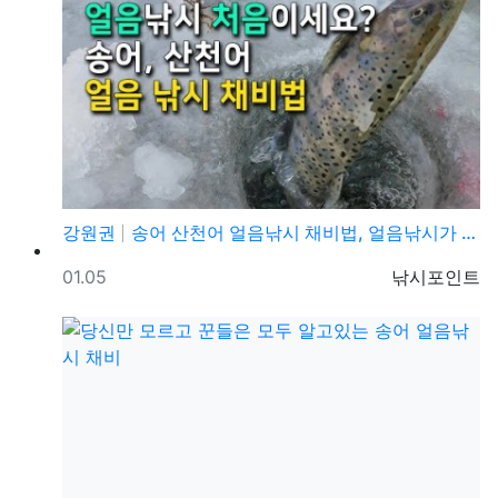
강원권
송어 산천어 얼음낚시 채비법, 얼음낚시가 처음이라도 쉽…
등록일
등록자
01.05
낚시포인트