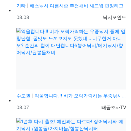
기타
배스낚시 여름시즌 추천채비 섀드웜 펀칭리그
등록일
등록자
08.08
낚시포인트
수도권
억울합니다.!! 비가 오락가락하는 우중낚시 중에 엄청난…
등록일
등록자
08.07
태공조사TV