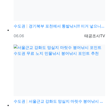
수도권
경기북부 포천에서 통발낚시!! 이거 넣으니 3분만에 대…
등록일
등록자
06.06
태공조사TV
수도권
서울근교 강화도 망실지 마릿수 붕어낚시 포인트 수도권 …