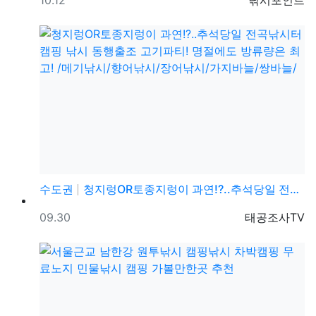
수도권
청지렁OR토종지렁이 과연!?..추석당일 전곡낚시터 캠핑…
등록일
등록자
09.30
태공조사TV