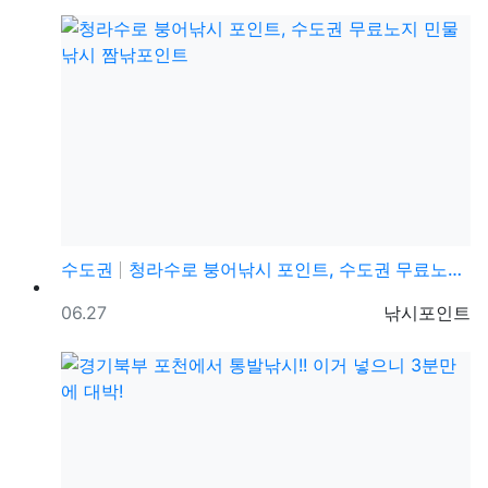
수도권
청라수로 붕어낚시 포인트, 수도권 무료노지 민물낚시 짬…
등록일
등록자
06.27
낚시포인트