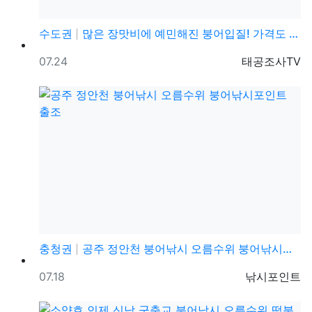
수도권
많은 장맛비에 예민해진 붕어입질! 가격도 저렴한 이 낚…
등록일
등록자
07.24
태공조사TV
충청권
공주 정안천 붕어낚시 오름수위 붕어낚시포인트 출조
등록일
등록자
07.18
낚시포인트