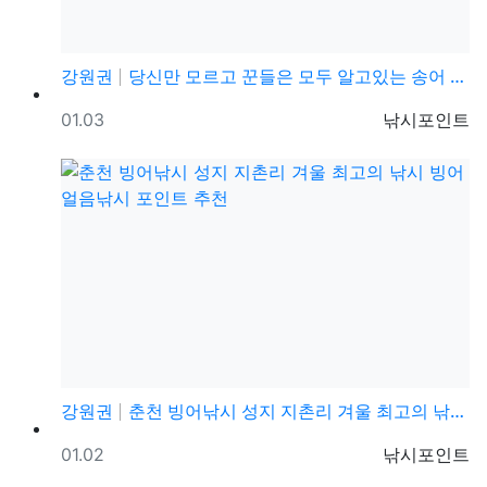
강원권
당신만 모르고 꾼들은 모두 알고있는 송어 얼음낚시 채비
등록일
등록자
01.03
낚시포인트
강원권
춘천 빙어낚시 성지 지촌리 겨울 최고의 낚시 빙어 얼음…
등록일
등록자
01.02
낚시포인트