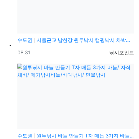
수도권
서울근교 남한강 원투낚시 캠핑낚시 차박캠핑 무료노지 민…
등록일
등록자
08.31
낚시포인트
수도권
원투낚시 바늘 만들기 T자 매듭 3가지 바늘/ 자작채비…