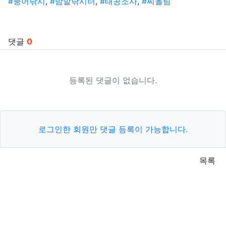
태그
#붕어낚시
,
#밤밭낚시터
,
#태공조사
,
#찌올림
관련자료
댓글
0
등록된 댓글이 없습니다.
로그인한 회원만 댓글 등록이 가능합니다.
목록