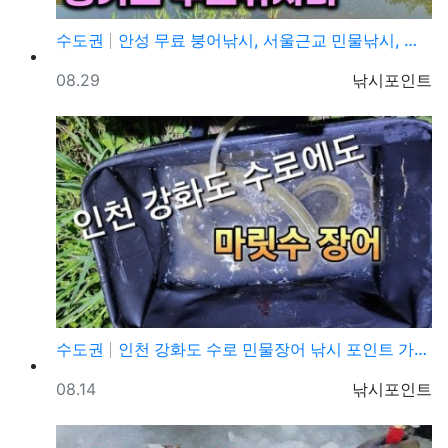
수도권
안성 무료 붕어낚시, 서울근교 민물낚시, 차박캠핑, 캠…
등록일
등록자
08.29
낚시포인트
수도권
인천 강화도 수로 민물장어 낚시 포인트 가볼만한곳
등록일
등록자
08.14
낚시포인트