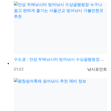
수도권
안성 두메낚시터 빙어낚시 수상글램핑장 누구나 쉽고 편하…
등록일
등록자
01.02
낚시포인트