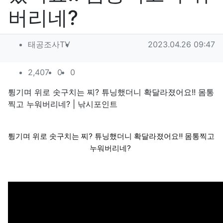
버리네?
작성자 정보
작성
작성일
태공조사TV
2023.04.26 09:47
컨텐츠 정보
조회
추천
비추천
2,407
0
0
본문
튕기며 위로 솟구치는 찌? 튜닝했더니 확달라졌어요!! 몸통
찍고 누워버리네? | 낚시포인트
튕기며 위로 솟구치는 찌? 튜닝했더니 확달라졌어요!! 몸통찍고 
누워버리네?