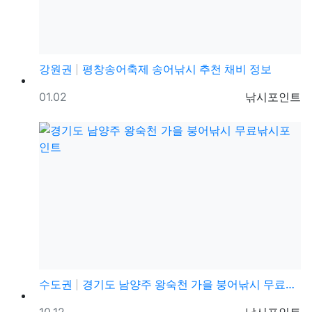
강원권
평창송어축제 송어낚시 추천 채비 정보
등록일
등록자
01.02
낚시포인트
수도권
경기도 남양주 왕숙천 가을 붕어낚시 무료낚시포인트
등록일
등록자
10.12
낚시포인트