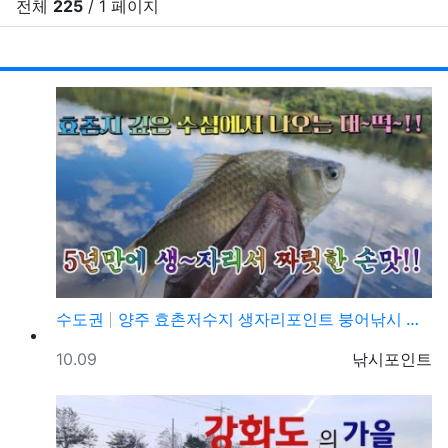
전체
225
/ 1 페이지
RSS
게시
게
수도권
양주 효촌저수지 생자리포인트 붕어낚시 조황정보
등록일
등록자
10.09
낚시포인트