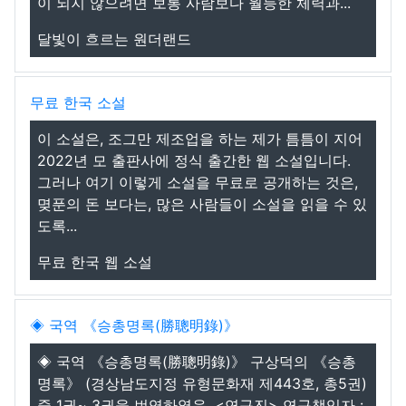
이 되지 않으려면 보통 사람보다 월등한 체력과...
달빛이 흐르는 원더랜드
무료 한국 소설
이 소설은, 조그만 제조업을 하는 제가 틈틈이 지어
2022년 모 출판사에 정식 출간한 웹 소설입니다.
그러나 여기 이렇게 소설을 무료로 공개하는 것은,
몆푼의 돈 보다는, 많은 사람들이 소설을 읽을 수 있
도록...
무료 한국 웹 소설
◈ 국역 《승총명록(勝聰明錄)》
◈ 국역 《승총명록(勝聰明錄)》 구상덕의 《승총
명록》 (경상남도지정 유형문화재 제443호, 총5권)
중 1권~ 3권을 번역하였음. <연구진> 연구책임자 :