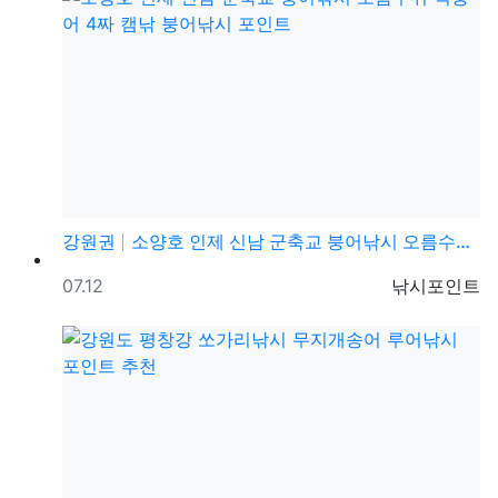
강원권
소양호 인제 신남 군축교 붕어낚시 오름수위 떡붕어 4짜…
등록일
등록자
07.12
낚시포인트