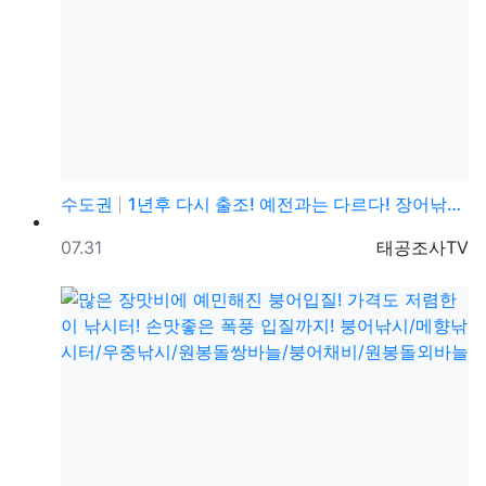
수도권
1년후 다시 출조! 예전과는 다르다! 장어낚시와 메기낚…
등록일
등록자
07.31
태공조사TV