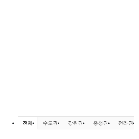
민물낚시,루어낚시 조황 및 포인트 
전체
수도권
강원권
충청권
전라권