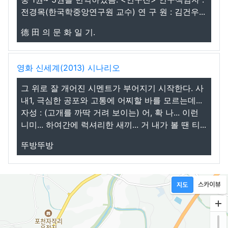
전경목(한국학중앙연구원 교수) 연 구 원 : 김건우...
德 田 의 문 화 일 기.
영화 신세계(2013) 시나리오
그 위로 잘 개어진 시멘트가 부어지기 시작한다. 사
내1, 극심한 공포와 고통에 어찌할 바를 모르는데...
자성 : (고개를 까딱 거려 보이는) 어, 확 나... 이런
니미... 하여간에 럭셔리한 새끼... 거 내가 볼 땐 티...
뚜방뚜방