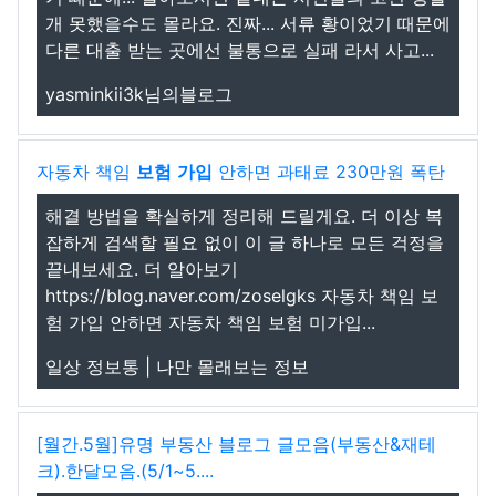
개 못했을수도 몰라요. 진짜... 서류 황이었기 때문에
다른 대출 받는 곳에선 불통으로 실패 라서 사고...
yasminkii3k님의블로그
자동차 책임
보험
가입
안하면 과태료 230만원 폭탄
해결 방법을 확실하게 정리해 드릴게요. 더 이상 복
잡하게 검색할 필요 없이 이 글 하나로 모든 걱정을
끝내보세요. 더 알아보기
https://blog.naver.com/zoselgks 자동차 책임 보
험 가입 안하면 자동차 책임 보험 미가입...
일상 정보통 | 나만 몰래보는 정보
[월간.5월]유명 부동산 블로그 글모음(부동산&재테
크).한달모음.(5/1~5....