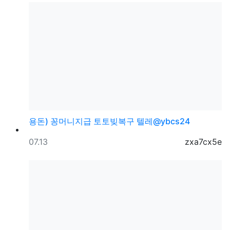
용돈) 꽁머니지급 토토빚복구 텔레@ybcs24
등록일
등록자
07.13
zxa7cx5e