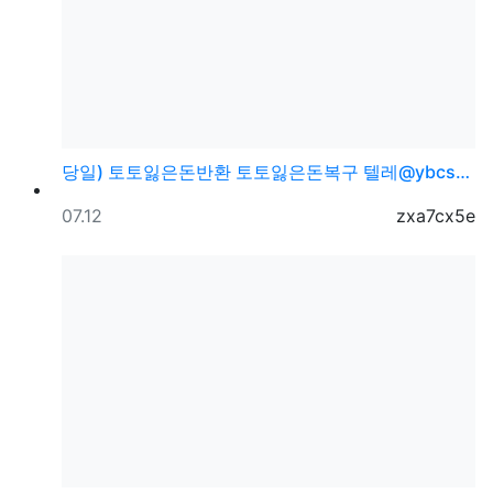
당일) 토토잃은돈반환 토토잃은돈복구 텔레@ybcs24
등록일
등록자
07.12
zxa7cx5e