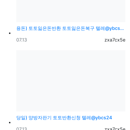
용돈) 토토잃은돈반환 토토잃은돈복구 텔레@ybcs24
등록일
등록자
07.13
zxa7cx5e
당일) 양방자판기 토토반환신청 텔레@ybcs24
등록일
등록자
07.13
zxa7cx5e