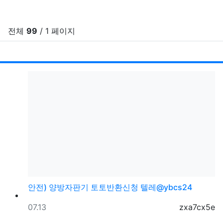
전체
99
/ 1 페이지
RSS
게시
게
안전) 양방자판기 토토반환신청 텔레@ybcs24
등록일
등록자
07.13
zxa7cx5e