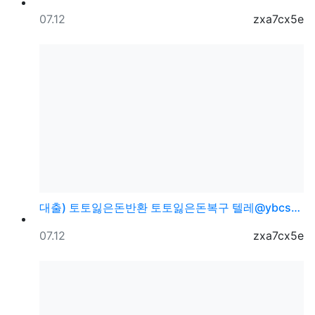
등록일
등록자
07.12
zxa7cx5e
대출) 토토잃은돈반환 토토잃은돈복구 텔레@ybcs24
등록일
등록자
07.12
zxa7cx5e