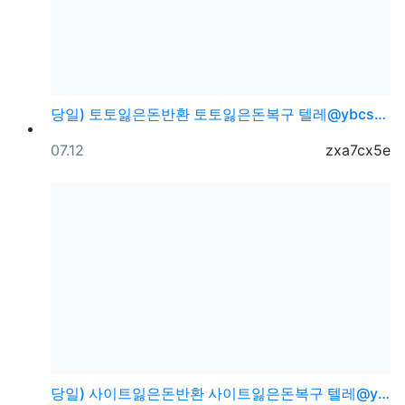
당일) 토토잃은돈반환 토토잃은돈복구 텔레@ybcs24
등록일
등록자
07.12
zxa7cx5e
당일) 사이트잃은돈반환 사이트잃은돈복구 텔레@ybcs2…