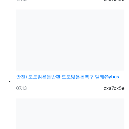
안전) 토토잃은돈반환 토토잃은돈복구 텔레@ybcs24
등록일
등록자
07.13
zxa7cx5e