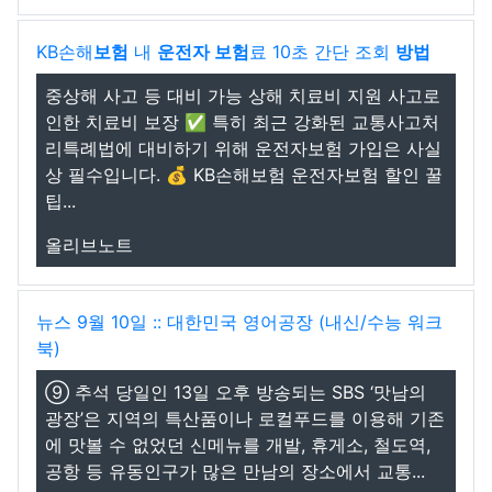
KB손해
보험
내
운전자 보험
료 10초 간단 조회
방법
중상해 사고 등 대비 가능 상해 치료비 지원 사고로
인한 치료비 보장 ✅ 특히 최근 강화된 교통사고처
리특례법에 대비하기 위해 운전자보험 가입은 사실
상 필수입니다. 💰 KB손해보험 운전자보험 할인 꿀
팁...
올리브노트
뉴스 9월 10일 :: 대한민국 영어공장 (내신/수능 워크
북)
⑨ 추석 당일인 13일 오후 방송되는 SBS ‘맛남의
광장’은 지역의 특산품이나 로컬푸드를 이용해 기존
에 맛볼 수 없었던 신메뉴를 개발, 휴게소, 철도역,
공항 등 유동인구가 많은 만남의 장소에서 교통...