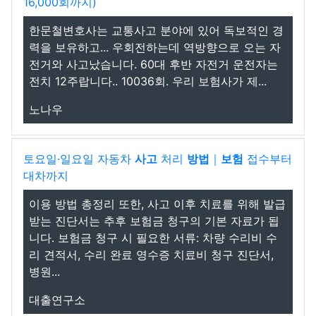
16,000회까지)
한문철변호사는 교통사고 분야에 있어 독보적인 경
력을 보유하고... 우회전하는데 역방향으로 오는 자
전거와 사고났습니다. 60대 후반 자전거 운전자는
전치 12주랍니다.. 10036회. 우리 보험사가 제...
노나우
토요일·일요일 자동차
사고
처리
방법
｜
보험
접수부터
대차까지
이용 방법 총정리 또한, 사고 이후 치료를 위해 발급
받는 진단서는 추후 보험금 청구의 기본 자료가 됩
니다. 보험금 청구 시 필요한 서류: 차량 수리비 수
리 견적서, 수리 완료 영수증 치료비 청구 진단서,
병원...
대출연구소