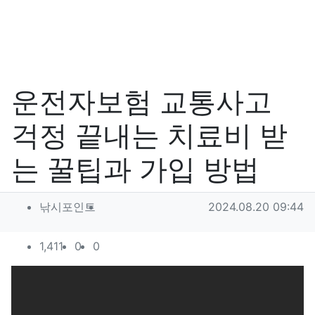
운전자보험 교통사고
걱정 끝내는 치료비 받
는 꿀팁과 가입 방법
작성자 정보
작성
작성일
낚시포인트
2024.08.20 09:44
컨텐츠 정보
조회
추천
비추천
1,411
0
0
본문