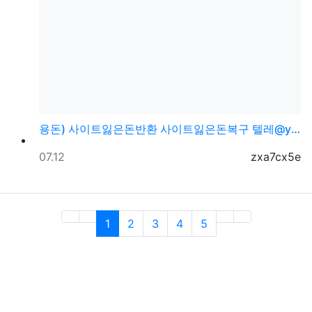
용돈) 사이트잃은돈반환 사이트잃은돈복구 텔레@ybcs2…
등록일
등록자
07.12
zxa7cx5e
(current)
1
2
3
4
5