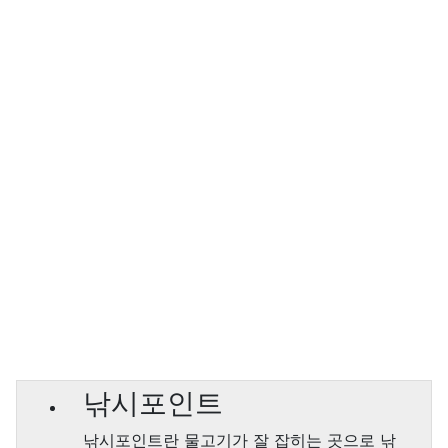
낚시포인트
낚시포인트란 물고기가 잘 잡히는 곳으로 낚