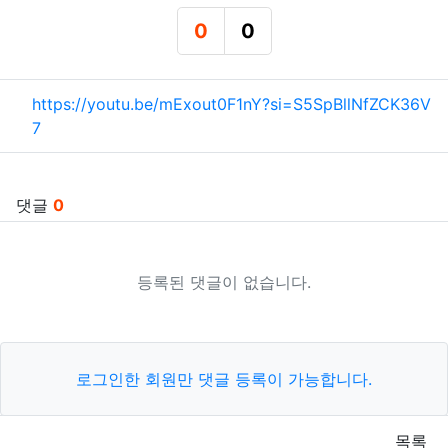
0
0
추천
비추천
관련자료
https://youtu.be/mExout0F1nY?si=S5SpBllNfZCK36V
7
댓글
0
등록된 댓글이 없습니다.
로그인한 회원만 댓글 등록이 가능합니다.
목록