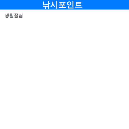
메뉴
낚시포인트
생활꿀팁