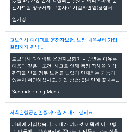
했을 때, 가장 먼저 걱정되는 것이... 메리츠화재 운
전자보험 청구서류:교통사고 사실확인원(경찰서)...
일기장
교보악사 다이렉트
운전자보험
, 보장 내용부터
가입
꿀팁
까지 완벽 ....
교보악사 다이렉트 운전자보험이 사랑받는 이유는
다음과 같은... 조건: 사고로 인해 특정 장해율 이상
판정을 받을 경우 보험료 납입이 면제되는 기능이
있는지 확인하십시오. 가입 방법: 5분 만에 끝내는...
Secondcoming Media
저축은행공인인증서대출 제대로 살펴요
카페에 가입했습니다. 내가 여태껏 이쪽엔 어 그렇
기 때문에... 알아보시면 끝내는 서민들의 고된 생활