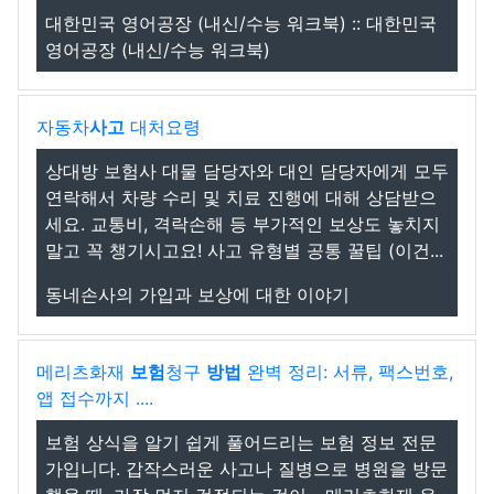
대한민국 영어공장 (내신/수능 워크북) :: 대한민국
영어공장 (내신/수능 워크북)
자동차
사고
대처요령
상대방 보험사 대물 담당자와 대인 담당자에게 모두
연락해서 차량 수리 및 치료 진행에 대해 상담받으
세요. 교통비, 격락손해 등 부가적인 보상도 놓치지
말고 꼭 챙기시고요! 사고 유형별 공통 꿀팁 (이건...
동네손사의 가입과 보상에 대한 이야기
메리츠화재
보험
청구
방법
완벽 정리: 서류, 팩스번호,
앱 접수까지 ....
보험 상식을 알기 쉽게 풀어드리는 보험 정보 전문
가입니다. 갑작스러운 사고나 질병으로 병원을 방문