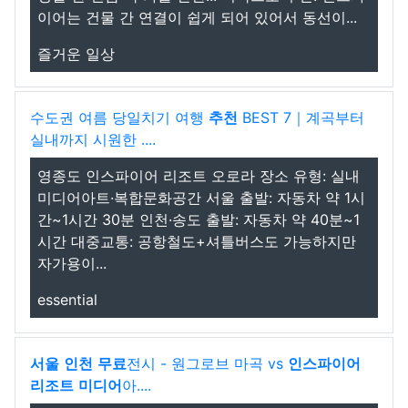
이어는 건물 간 연결이 쉽게 되어 있어서 동선이...
즐거운 일상
수도권 여름 당일치기 여행
추천
BEST 7｜계곡부터
실내까지 시원한 ....
영종도 인스파이어 리조트 오로라 장소 유형: 실내
미디어아트·복합문화공간 서울 출발: 자동차 약 1시
간~1시간 30분 인천·송도 출발: 자동차 약 40분~1
시간 대중교통: 공항철도+셔틀버스도 가능하지만
자가용이...
essential
서울
인천
무료
전시 - 원그로브 마곡 vs
인스파이어
리조트
미디어
아....