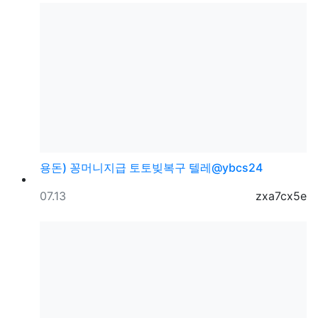
용돈) 꽁머니지급 토토빚복구 텔레@ybcs24
등록일
등록자
07.13
zxa7cx5e