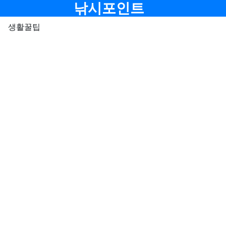
메뉴
낚시포인트
생활꿀팁