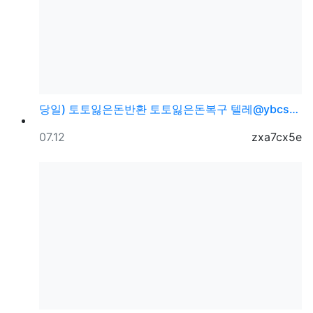
당일) 토토잃은돈반환 토토잃은돈복구 텔레@ybcs24
등록일
등록자
07.12
zxa7cx5e