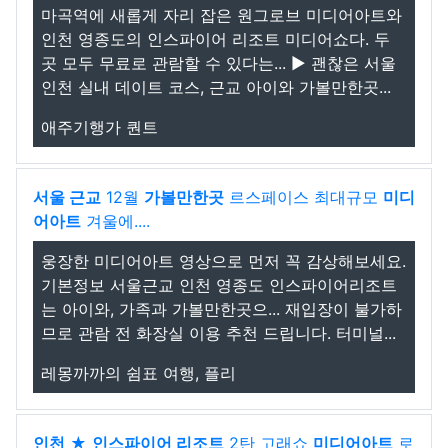
마곡역에 새롭게 자리 잡은 원그로브 미디어아트와
인천 영종도의 인스파이어 리조트 미디어쇼다. 두
곳 모두 무료로 관람할 수 있다는... ▶ 괜찮은 서울
인천 실내 데이트 코스, 근교 아이와 가볼만한곳...
애주기행가 퀀트
서울 근교
12월
가볼만한곳
르스페이스 최대규모
미디
어아트
겨울에....
웅장한 미디어아트 영상으로 먼저 꼭 감상해보세요.
기본정보 서울근교 인천 영종도 인스파이어리조트
는 아이와, 가족과 가볼만한곳으... 재입장이 불가하
므로 관람 전 화장실 이용 추천 드립니다. 터미널...
레몽까까의 쉼표 여행, 플리
인천
★
인스파이어 리조트
2탄 고래쇼
미디어아트
로