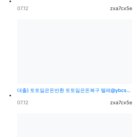
등록일
등록자
07.12
zxa7cx5e
대출) 토토잃은돈반환 토토잃은돈복구 텔레@ybcs24
등록일
등록자
07.12
zxa7cx5e