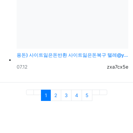
용돈) 사이트잃은돈반환 사이트잃은돈복구 텔레@ybcs2…
등록일
등록자
07.12
zxa7cx5e
(current)
1
2
3
4
5