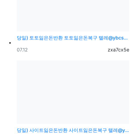
당일) 토토잃은돈반환 토토잃은돈복구 텔레@ybcs24
등록일
등록자
07.12
zxa7cx5e
당일) 사이트잃은돈반환 사이트잃은돈복구 텔레@ybcs2…