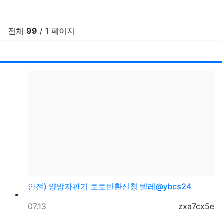
전체
99
/ 1 페이지
RSS
게시
게
안전) 양방자판기 토토반환신청 텔레@ybcs24
등록일
등록자
07.13
zxa7cx5e