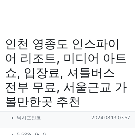
인천 영종도 인스파이
어 리조트, 미디어 아트
쇼, 입장료, 셔틀버스
전부 무료, 서울근교 가
볼만한곳 추천
작성자 정보
작성
작성일
낚시포인트
2024.08.13 07:57
조회
추천
비추천
5,588
0
0