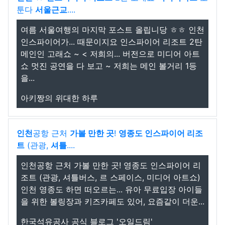
툰다
서울근교
....
여름 서울여행의 마지막 포스트 올립니당 ㅎㅎ 인천
인스파이어가... 때문이지요 인스파이어 리조트 2탄
메인인 고래쇼 ~ < 저희의... 버전으로 미디어 아트
쇼 멋진 공연을 다 보고 ~ 저희는 메인 볼거리 1등
을...
아키짱의 위대한 하루
인천
공항 근처
가볼 만한 곳
!
영종도 인스파이어 리조
트
(관광,
셔틀
....
인천공항 근처 가볼 만한 곳! 영종도 인스파이어 리
조트 (관광, 셔틀버스, 르 스페이스, 미디어 아트쇼)
인천 영종도 하면 떠오르는... 유아 무료입장 아이들
을 위한 볼링장과 키즈카페도 있어, 요즘같이 더운...
한국석유공사 공식 블로그 '오일드림'