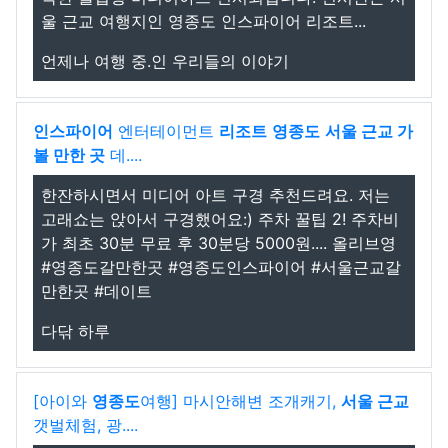
울 근교 여행지인 영종도 인스파이어 리조트...
언제나 여행 중.인 우리들의 이야기
인스파이어
엔터테이먼트
리조트
영종도
서울 근교 가
볼 만한 곳
데....
한잔하시면서 미디어 아트 구경 추천드려요. 저는
고래쇼는 앉아서 구경했어요:) 주차 꿀팁 2! 주차비
가 최초 30분 무료 후 30분당 5000원.... 올리브영
#영종도갈만한곳 #영종도인스파이어 #서울근교갈
만한곳 #데이트
다닦 하루
[아이와
영종도
여행] 마시안해변 조개캐기,
서울 근교
갯벌체험, 광....