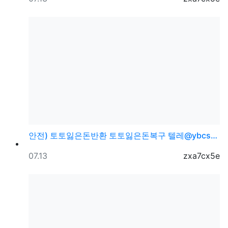
안전) 토토잃은돈반환 토토잃은돈복구 텔레@ybcs24
등록일
등록자
07.13
zxa7cx5e