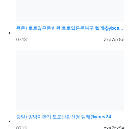
용돈) 토토잃은돈반환 토토잃은돈복구 텔레@ybcs24
등록일
등록자
07.13
zxa7cx5e
당일) 양방자판기 토토반환신청 텔레@ybcs24
등록일
등록자
07.13
zxa7cx5e