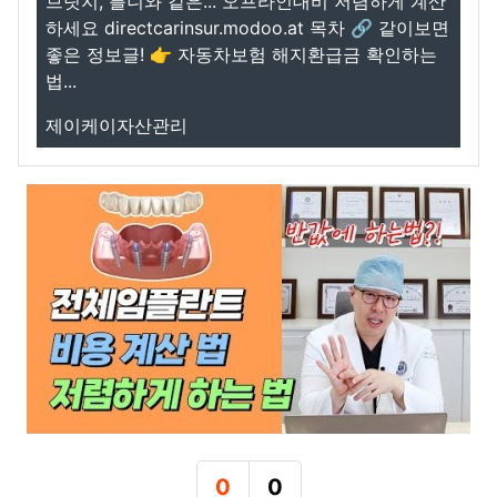
브릿지, 틀니와 같은... 오프라인대비 저렴하게 계산
하세요 directcarinsur.modoo.at 목차 🔗 같이보면
좋은 정보글! 👉 자동차보험 해지환급금 확인하는
법...
제이케이자산관리
0
0