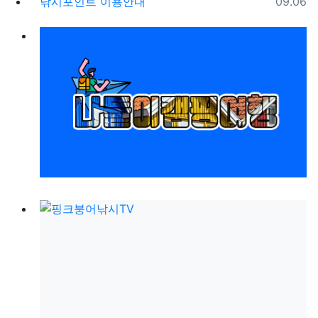
등록일
낚시포인트 이용안내
09.06