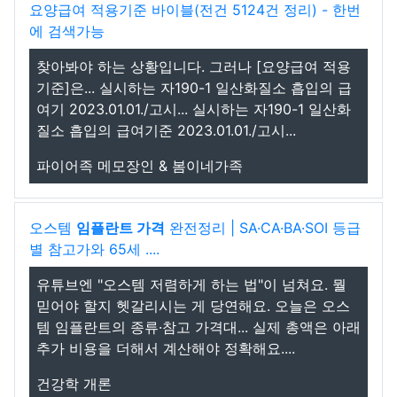
요양급여 적용기준 바이블(전건 5124건 정리) - 한번
에 검색가능
찾아봐야 하는 상황입니다. 그러나 [요양급여 적용
기준]은... 실시하는 자190-1 일산화질소 흡입의 급
여기 2023.01.01./고시... 실시하는 자190-1 일산화
질소 흡입의 급여기준 2023.01.01./고시...
파이어족 메모장인 & 봄이네가족
오스템
임플란트 가격
완전정리 | SA·CA·BA·SOI 등급
별 참고가와 65세 ....
유튜브엔 "오스템 저렴하게 하는 법"이 넘쳐요. 뭘
믿어야 할지 헷갈리시는 게 당연해요. 오늘은 오스
템 임플란트의 종류·참고 가격대... 실제 총액은 아래
추가 비용을 더해서 계산해야 정확해요....
건강학 개론