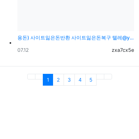
용돈) 사이트잃은돈반환 사이트잃은돈복구 텔레@ybcs2…
등록일
등록자
07.12
zxa7cx5e
(current)
1
2
3
4
5