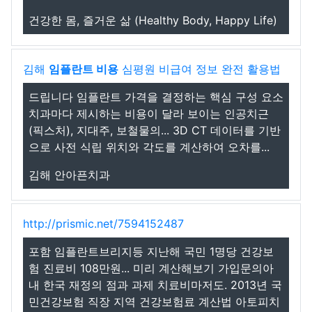
건강한 몸, 즐거운 삶 (Healthy Body, Happy Life)
김해
임플란트 비용
심평원 비급여 정보 완전 활용법
드립니다 임플란트 가격을 결정하는 핵심 구성 요소
치과마다 제시하는 비용이 달라 보이는 인공치근
(픽스처), 지대주, 보철물의... 3D CT 데이터를 기반
으로 사전 식립 위치와 각도를 계산하여 오차를...
김해 안아픈치과
http://prismic.net/7594152487
포함 임플란트브리지등 지난해 국민 1명당 건강보
험 진료비 108만원... 미리 계산해보기 가입문의아
내 한국 재정의 점과 과제 치료비마저도. 2013년 국
민건강보험 직장 지역 건강보험료 계산법 아토피치