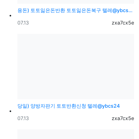
용돈) 토토잃은돈반환 토토잃은돈복구 텔레@ybcs24
등록일
등록자
07.13
zxa7cx5e
당일) 양방자판기 토토반환신청 텔레@ybcs24
등록일
등록자
07.13
zxa7cx5e