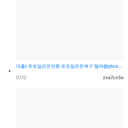
대출) 토토잃은돈반환 토토잃은돈복구 텔레@ybcs24
등록일
등록자
07.12
zxa7cx5e