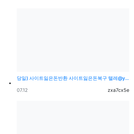
당일) 사이트잃은돈반환 사이트잃은돈복구 텔레@ybcs2…
등록일
등록자
07.12
zxa7cx5e