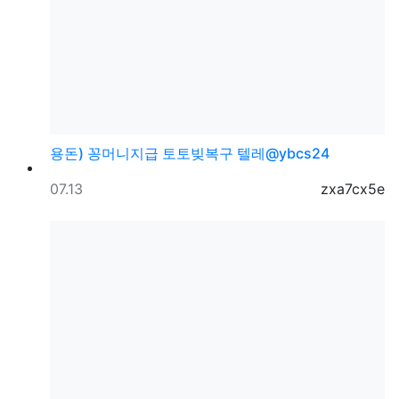
용돈) 꽁머니지급 토토빚복구 텔레@ybcs24
등록일
등록자
07.13
zxa7cx5e