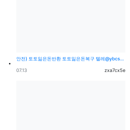
안전) 토토잃은돈반환 토토잃은돈복구 텔레@ybcs24
등록일
등록자
07.13
zxa7cx5e