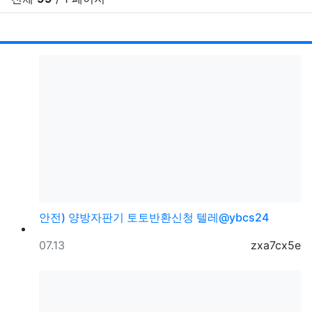
RSS
게시
게
안전) 양방자판기 토토반환신청 텔레@ybcs24
등록일
등록자
07.13
zxa7cx5e