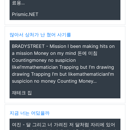
료용...
Prismic.NET
많아서 상처가 난 쳤어 사기를
BRADYSTREET - Mission I been making hits on
a mission Money on my mind 돈에 미침
Countingmoney no suspicion
likeI’mmathematician Trapping but I’m drawing
drawing Trapping I’m but likemathematicianI’m
suspicion no money Counting Money...
재테크 집
지금 너는 어딨을까
여진 - 달 그리고 너 가려진 저 달처럼 자리에 있어