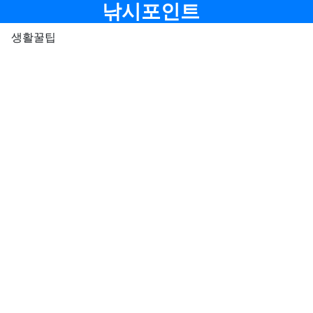
메뉴
낚시포인트
생활꿀팁