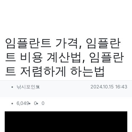
임플란트 가격, 임플란
트 비용 계산법, 임플란
트 저렴하게 하는법
작성자 정보
작성
작성일
낚시포인트
2024.10.15 16:43
컨텐츠 정보
조회
추천
비추천
6,049
0
0
본문