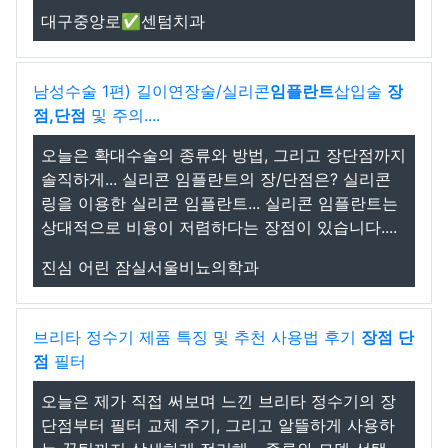
대구중앙로✅센텀치과
남성수술 1편) 길이연장술/실리콘
임플란트
삽입술
장
점,단점
및 주의....
오늘은 확대수술의 종류와 방법, 그리고 장단점까지
솔직하게... 실리콘 임플란트의 장/단점은? 실리콘
링을 이용한 실리콘 임플란트... 실리콘 임플란트는
상대적으로 비용이 저렴하다는 장점이 있습니다....
진심 어린 잠실서울비뇨의학과
브리타 정수기 제품 특징 및 추천 사용법 후기
장점
단
점
필터
오늘은 제가 직접 써보며 느낀 브리타 정수기의 장
단점부터 필터 교체 주기, 그리고 알뜰하게 사용하