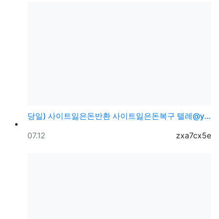
당일) 사이트잃은돈반환 사이트잃은돈복구 텔레@ybcs2…
등록일
등록자
07.12
zxa7cx5e