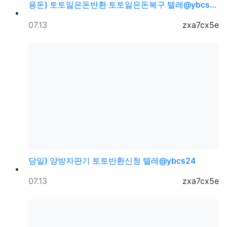
용돈) 토토잃은돈반환 토토잃은돈복구 텔레@ybcs24
등록일
등록자
07.13
zxa7cx5e
당일) 양방자판기 토토반환신청 텔레@ybcs24
등록일
등록자
07.13
zxa7cx5e