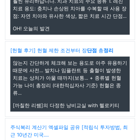
훨씬 유리하답니다. 치과 치료의 주요 종류 1. 레진
치료 용도: 충치나 손상된 치아를 수복할 때 사용 장
점: 자연 치아와 유사한 색상, 짧은 치료 시간 단점...
OH! 오늘의 발견
[헌혈 후기] 헌혈 제한 조건부터 장
단점
총
정리
않는지 간단하게 체크해 보는 용도로 아주 유용하기
때문에 사전... 발치나 임플란트 등 출혈이 발생한
치료는 상처가 아물 때까지(보통... + 종류별 헌혈
가능 나이 총정리 (대한적십자사 기준) 헌혈은 종
류...
[까칠한 리쌤]의 다정한 낭비교실 with 헬로키티
주식복리 계산기 엑셀파일 공유 [적립식 투자방법, 최
근 10년간 미국....