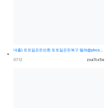
대출) 토토잃은돈반환 토토잃은돈복구 텔레@ybcs24
등록일
등록자
07.12
zxa7cx5e