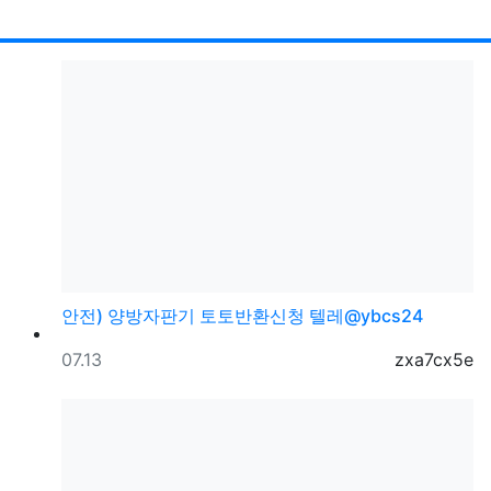
RSS
게시
게
안전) 양방자판기 토토반환신청 텔레@ybcs24
등록일
등록자
07.13
zxa7cx5e