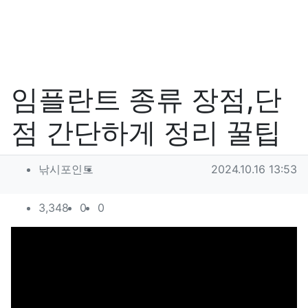
임플란트 종류 장점,단
점 간단하게 정리 꿀팁
작성자 정보
작성
작성일
낚시포인트
2024.10.16 13:53
컨텐츠 정보
조회
추천
비추천
3,348
0
0
본문