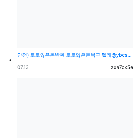
안전) 토토잃은돈반환 토토잃은돈복구 텔레@ybcs24
등록일
등록자
07.13
zxa7cx5e