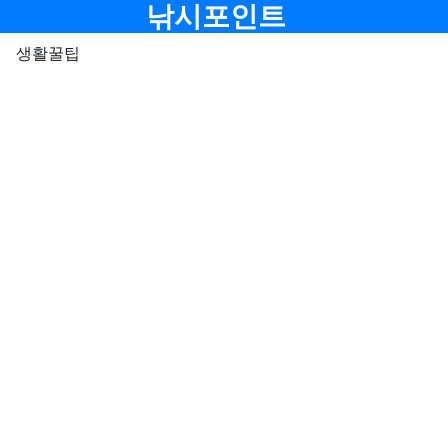
메뉴
낚시포인트
생활꿀팁