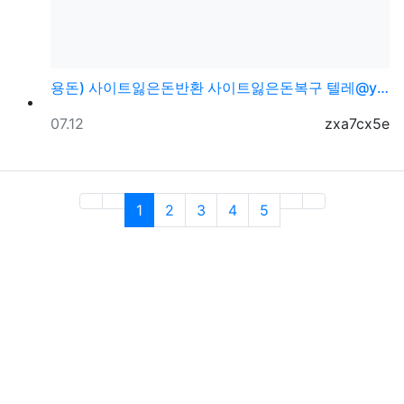
용돈) 사이트잃은돈반환 사이트잃은돈복구 텔레@ybcs2…
등록일
등록자
07.12
zxa7cx5e
(current)
1
2
3
4
5