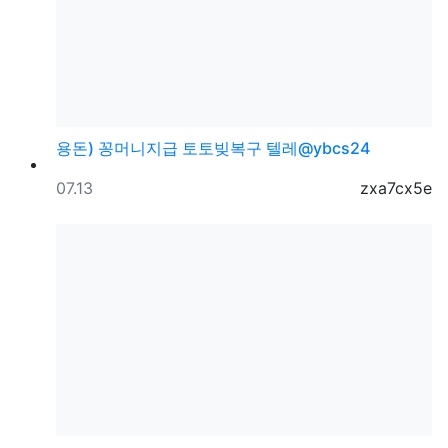
용돈) 꽁머니지급 토토빚복구 텔레@ybcs24
등록일
등록자
07.13
zxa7cx5e