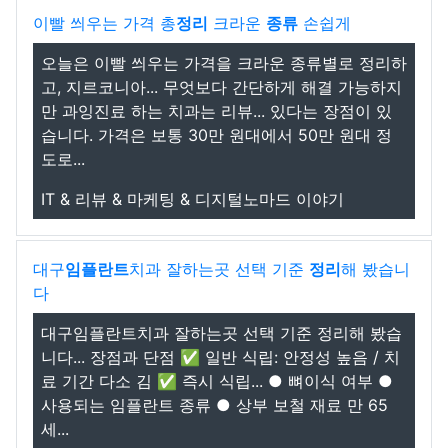
이빨 씌우는 가격 총
정리
크라운
종류
손쉽게
오늘은 이빨 씌우는 가격을 크라운 종류별로 정리하
고, 지르코니아... 무엇보다 간단하게 해결 가능하지
만 과잉진료 하는 치과는 리뷰... 있다는 장점이 있
습니다. 가격은 보통 30만 원대에서 50만 원대 정
도로...
IT & 리뷰 & 마케팅 & 디지털노마드 이야기
대구
임플란트
치과 잘하는곳 선택 기준
정리
해 봤습니
다
대구임플란트치과 잘하는곳 선택 기준 정리해 봤습
니다... 장점과 단점 ✅ 일반 식립: 안정성 높음 / 치
료 기간 다소 김 ✅ 즉시 식립... ● 뼈이식 여부 ●
사용되는 임플란트 종류 ● 상부 보철 재료 만 65
세...