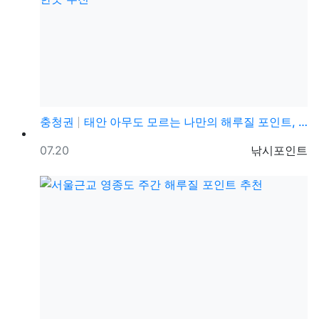
충청권
태안 아무도 모르는 나만의 해루질 포인트, 주먹소라, …
등록일
등록자
07.20
낚시포인트