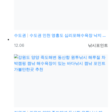
수도권
수도권 인천 영흥도 십리포해수욕장 낙지 해루질 포인트 …
등록일
등록자
12.06
낚시포인트