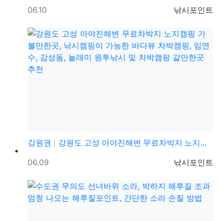
등록일
등록자
06.10
낚시포인트
강원권
강원도 고성 아야진해변 무료차박지 노지캠핑 가볼만한곳,…
등록일
등록자
06.09
낚시포인트