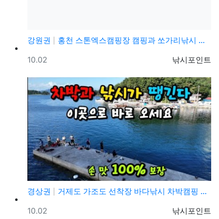
강원권
홍천 스톤엑스캠핑장 캠핑과 쏘가리낚시 가능한 홍천강 포…
등록일
등록자
10.02
낚시포인트
경상권
거제도 가조도 선착장 바다낚시 차박캠핑 화장실 편의시설…
등록일
등록자
10.02
낚시포인트