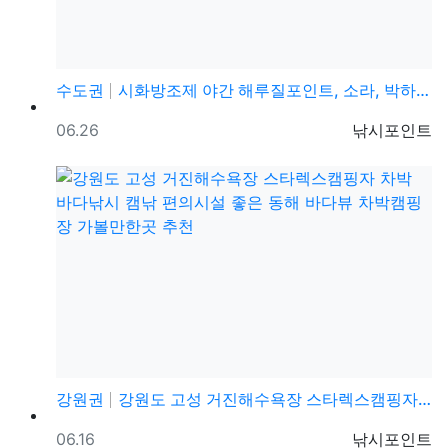
수도권
시화방조제 야간 해루질포인트, 소라, 박하지, 수도권 …
등록일
등록자
06.26
낚시포인트
강원권
강원도 고성 거진해수욕장 스타렉스캠핑자 차박 바다낚시 …
등록일
등록자
06.16
낚시포인트