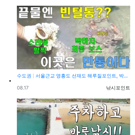
수도권
서울근교 영흥도 선재도 해루질포인트, 박하지, 소라 야…
등록일
등록자
08.17
낚시포인트