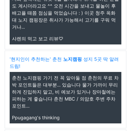
도 계시더라고요 ^^ 오전 시간을 보내고 물놀이 후
배고플 때쯤 점심을 먹었습니다 : ) 이곳 청주 옥화
대 노지 캠핑장은 취사가 가능해서 고기를 구워 먹
거나...
샤렌의 먹고 보고 리뷰♡
'현지인이 추천하는' 춘천
노지
캠핑
성지 5곳 딱 알려
드림!
춘천 노지캠핑 가기 전 꼭 알아둘 점 춘천의 무료 차
박 포인트들은 대부분... 있습니다 물가 가까이 무리
하게 진입하지 말고, 비 예보가 있거나 장마철에는
피하는 게 좋습니다 춘천 MBC / 의암호 주변 주차
포인트...
Ppugagang's thinking