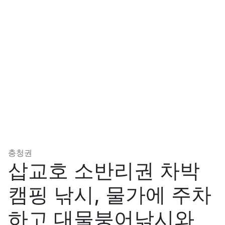
분류
충청권
삽교호 소반리권 차박
캠핑 낚시, 물가에 주차
하고 대물붕어낚시와