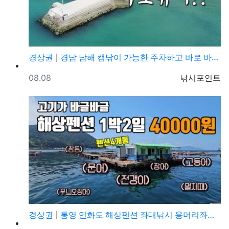
경상권
경남 남해 캠낚이 가능한 주차하고 바로 바다낚시 캠핑이…
등록일
등록자
08.08
낚시포인트
경상권
통영 연화도 해상펜션 좌대낚시 용머리좌대 1박 4만원 …