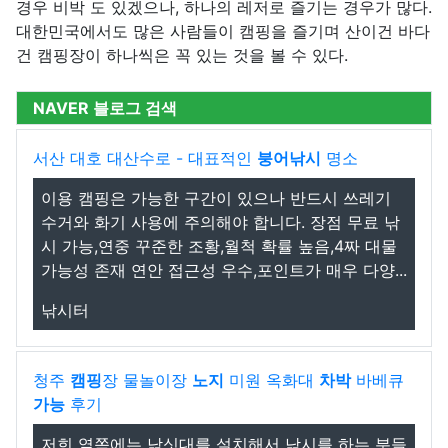
경우 비박 도 있겠으나, 하나의 레저로 즐기는 경우가 많다.
대한민국에서도 많은 사람들이 캠핑을 즐기며 산이건 바다
건 캠핑장이 하나씩은 꼭 있는 것을 볼 수 있다.
NAVER 블로그 검색
서산 대호 대산수로 - 대표적인
붕어낚시
명소
이용 캠핑은 가능한 구간이 있으나 반드시 쓰레기
수거와 화기 사용에 주의해야 합니다. 장점 무료 낚
시 가능,연중 꾸준한 조황,월척 확률 높음,4짜 대물
가능성 존재 연안 접근성 우수,포인트가 매우 다양...
낚시터
청주
캠핑
장 물놀이장
노지
미원 옥화대
차박
바베큐
가능
후기
저희 옆쪽에는 낚싯대를 설치해서 낚시를 하는 분들