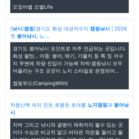
오징어별 오별Life
[
낚시
/
캠핑
]경기도 화성 대성저수지
캠핑낚시
| 2026
첫
붕어낚시
, 노....
경기도 붕어낚시 포인트로 자주 언급되는 곳입니다.
화성 팔탄... 어종: 붕어, 메기, 가물치 등 특 징 저수
지 주변에 차량 진입이 가능해 차박·캠핑낚시 모두
어울리는 구조 곳곳이 노지 스타일로 운영되어...
캠핑위드(CampingWith)
차령산맥 속의 진천 초평천 초여름
노지
캠핑
과
붕어낚
시
차박 그리고 낚시와 골벵이 채취까지 될수 있는 곳
이다 수심은 비교적 얕고 바닥은 작은돌 들이고 물