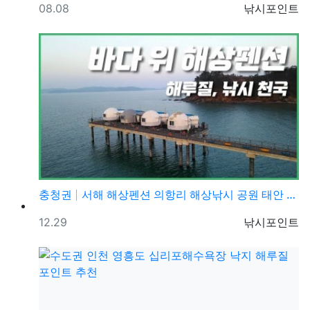
등록일
등록자
08.08
낚시포인트
충청권
서해 해상펜션 의항리 해상낚시 공원 태안 수상펜션 바다…
등록일
등록자
12.29
낚시포인트