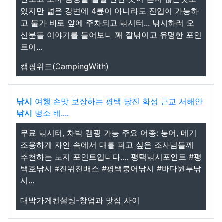
있지만 넓은 강변에 4륜이 아니라도 진입이 가능하
고 물가 바로 앞에 주차되고 낚시터... 낚시하러 오
신분들 이야기를 들어보니 꽤 잘낚이고 유명한 포인
트이...
캠핑위드(CampingWith)
낚시
여행 손맛 보장하는 평택 당진 화성 근교 서해안
낚시
명소 베....
무료 낚시터, 차박 캠핑 가능 주요 어종: 붕어, 메기
조용하게 자연 속에서 대를 펴고 싶은 조사님들께
추천하는 노지 포인트입니다.... 평택낚시포인트 #평
택호낚시 #진위천배스 #평택붕어낚시 #바다원투낚
시...
대박가게컨설팅-창업과 맛집 사이