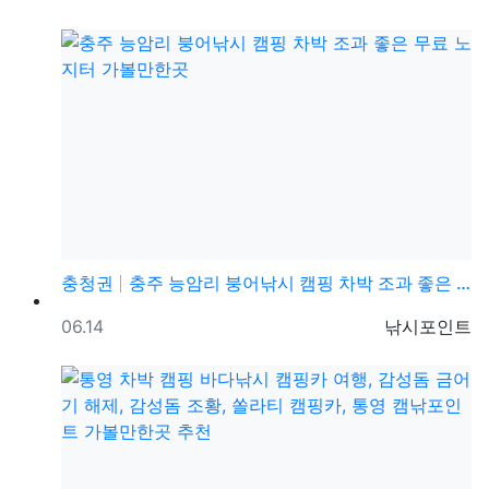
충청권
충주 능암리 붕어낚시 캠핑 차박 조과 좋은 무료 노지터…
등록일
등록자
06.14
낚시포인트