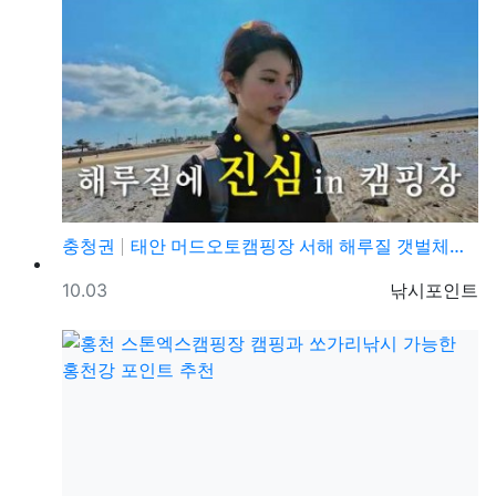
충청권
태안 머드오토캠핑장 서해 해루질 갯벌체험 패키지 캠핑 …
등록일
등록자
10.03
낚시포인트