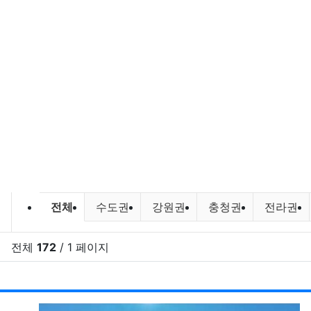
캠낚정보 및 캠낚 장소 정보 분류 목
전체
수도권
강원권
충청권
전라권
전체
172
/ 1 페이지
RSS
게시
게