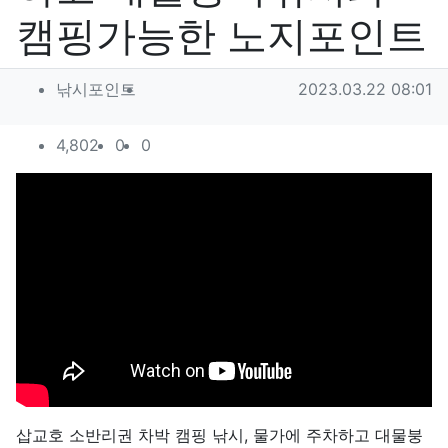
캠핑가능한 노지포인트
작성자 정보
작성
작성일
낚시포인트
2023.03.22 08:01
컨텐츠 정보
조회
추천
비추천
4,802
0
0
본문
삽교호 소반리권 차박 캠핑 낚시, 물가에 주차하고 대물붕