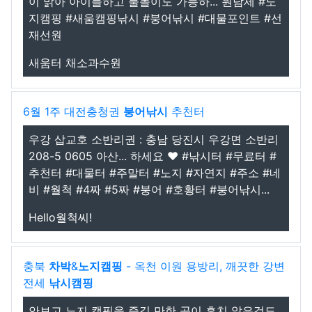
이 맑아 아이들하고 물놀이도 가능하... 원남제 #노
지캠핑 #새움캠핑낚시 #붕어낚시 #대물포인트 #선
재선원
새움터 채소과수원
6월 1주 대전충청권
붕어낚시
추천터
우강 삽교호 소반리권 : 충남 당진시 우강면 소반리
208-5 0605 아산... 하세요 ❤️ #낚시터 #무료터 #
추천터 #대물터 #주말터 #노지 #자연지 #주소 #네
비 #월척 #4짜 #5짜 #붕어 #호황터 #붕어낚시...
Hello월척씨!
충북
차박
&
노지
캠핑
- 옥천 이원 용방리, 깨끗한 강변
전세
낚시
캠핑
안보고 노지 캠핑을 즐길 만한 곳이 흔치 않은것도