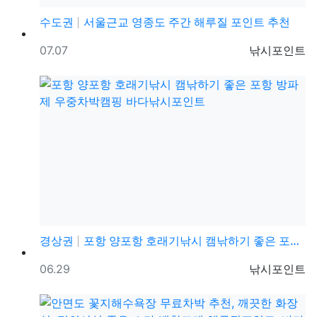
수도권
서울근교 영종도 주간 해루질 포인트 추천
등록일
등록자
07.07
낚시포인트
경상권
포항 양포항 호래기낚시 캠낚하기 좋은 포항 방파제 우중…
등록일
등록자
06.29
낚시포인트