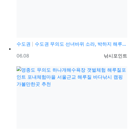
수도권
수도권 무의도 선녀바위 소라, 박하지 해루질 조과 엄청…
등록일
등록자
06.08
낚시포인트