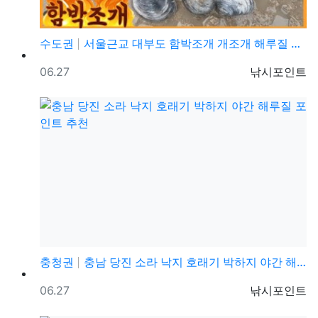
수도권
서울근교 대부도 함박조개 개조개 해루질 낮루질 포인트 …
등록일
등록자
06.27
낚시포인트
충청권
충남 당진 소라 낙지 호래기 박하지 야간 해루질 포인트…
등록일
등록자
06.27
낚시포인트