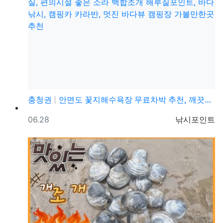
충청권
안면도 꽃지해수욕장 무료차박 추천, 깨끗한 화장실, 편…
등록일
등록자
06.28
낚시포인트