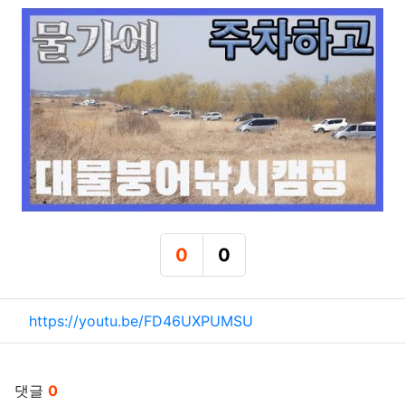
0
0
추천
비추천
관련자료
https://youtu.be/FD46UXPUMSU
댓글
0