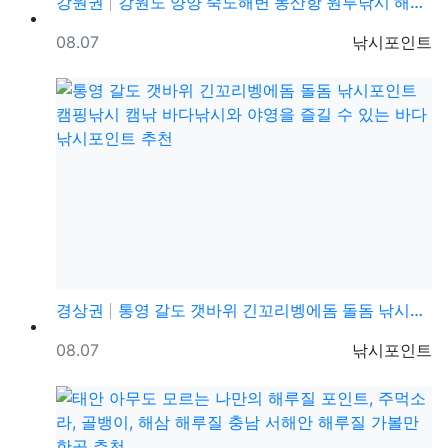
강원권
강원도 양양 죽도해변 동산항 원투낚시 해루질 차박캠핑 …
등록일
등록자
08.07
낚시포인트
경상권
통영 갈도 갯바위 긴꼬리벵에돔 돌돔 낚시포인트 캠핑낚시…
등록일
등록자
08.07
낚시포인트