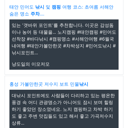
태안 민어도
낚시
및
캠핑
여행 코스: 초여름 서해안
숨은 명소
주차
....
있는 '갯바위 포인트'를 추천합니다. 이곳은 감성돔
이나 농어 등 대물을... 노지캠핑 #태안캠핑 #민어도
선착장 #바다낚시 #캠핑명소 #서해안여행 #6월국
내여행 #태안가볼만한곳 #차박성지 #민어도낚시 #
낚시포인트...
냥도일의 이모저모
홍성 가볼만한곳 저수지 보트 민물
낚시
대낚시 포인트에도 사람들이 다리하고 있는 평온한
풍경 속 어디 관광명소가 아니어도 잠시 보며 힐링
하기 좋았던 장소였네요. 노지 캠핑하고 차박 하기
도 좋고 주변 맛집들도 있고 해서 좋고 가곡저수지
상류...