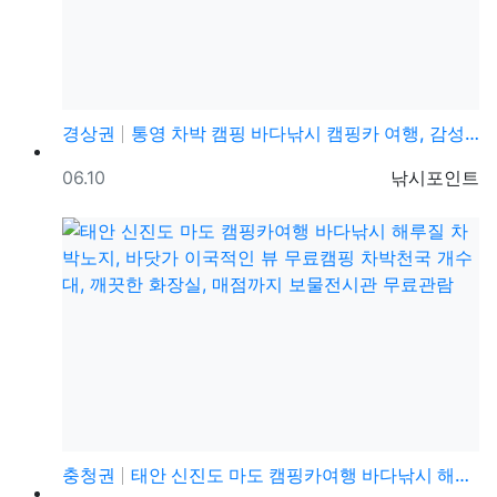
경상권
통영 차박 캠핑 바다낚시 캠핑카 여행, 감성돔 금어기 …
등록일
등록자
06.10
낚시포인트
충청권
태안 신진도 마도 캠핑카여행 바다낚시 해루질 차박노지,…