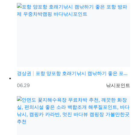
경상권
포항 양포항 호래기낚시 캠낚하기 좋은 포항 방파제 우중…
등록일
등록자
06.29
낚시포인트