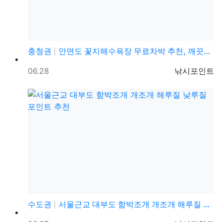
충청권
안면도 꽃지해수욕장 무료차박 추천, 깨끗한 화장실, 편…
등록일
등록자
06.28
낚시포인트
수도권
서울근교 대부도 함박조개 개조개 해루질 낮루질 포인트 …