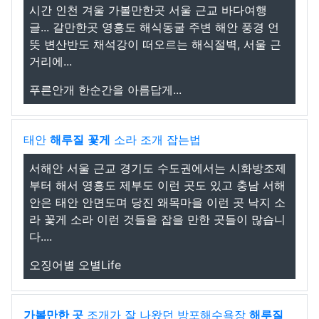
시간 인천 겨울 가볼만한곳 서울 근교 바다여행
글... 갈만한곳 영흥도 해식동굴 주변 해안 풍경 언
뜻 변산반도 채석강이 떠오르는 해식절벽, 서울 근
거리에...
푸른안개 한순간을 아름답게...
태안
해루질
꽃게
소라 조개 잡는법
서해안 서울 근교 경기도 수도권에서는 시화방조제
부터 해서 영흥도 제부도 이런 곳도 있고 충남 서해
안은 태안 안면도며 당진 왜목마을 이런 곳 낙지 소
라 꽃게 소라 이런 것들을 잡을 만한 곳들이 많습니
다....
오징어별 오별Life
가볼만한 곳
조개가 잘 나왔던 방포해수욕장
해루질