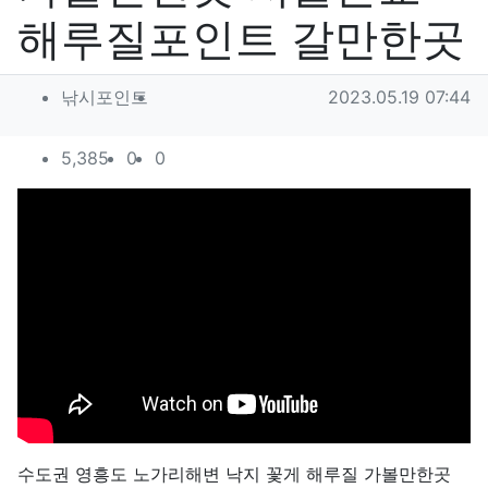
해루질포인트 갈만한곳
작성자 정보
작성
작성일
낚시포인트
2023.05.19 07:44
컨텐츠 정보
조회
추천
비추천
5,385
0
0
본문
수도권 영흥도 노가리해변 낙지 꽃게 해루질 가볼만한곳