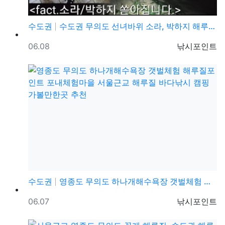
수도권
수도권 무의도 선녀바위 소라, 박하지 해루질 조과 엄청…
등록일
등록자
06.08
낚시포인트
수도권
영종도 무의도 하나개해수욕장 갯벌체험 해루질포인트 포내…
등록일
등록자
06.07
낚시포인트