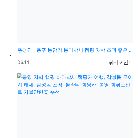
충청권
충주 능암리 붕어낚시 캠핑 차박 조과 좋은 무료 노지터…
등록일
등록자
06.14
낚시포인트