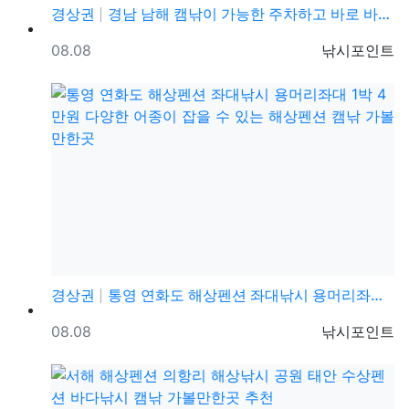
경상권
경남 남해 캠낚이 가능한 주차하고 바로 바다낚시 캠핑이…
등록일
등록자
08.08
낚시포인트
경상권
통영 연화도 해상펜션 좌대낚시 용머리좌대 1박 4만원 …
등록일
등록자
08.08
낚시포인트