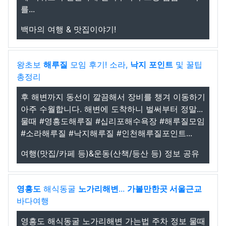
를...
백마의 여행 & 맛집이야기!
왕초보
해루질
모임 후기! 소라,
낙지
포인트
및 꿀팁
총정리
후 해변까지 동선이 깔끔해서 장비를 챙겨 이동하기
아주 수월합니다. 해변에 도착하니 벌써부터 정말...
물때 #영흥도해루질 #십리포해수욕장 #해루질모임
#소라해루질 #낙지해루질 #인천해루질포인트...
여행(맛집/카페 등)&운동(산책/등산 등) 정보 공유
영흥도
해식동굴
노가리해변
...
가볼만한곳 서울근교
바다여행
영흥도 해식동굴 노가리해변 가는법 주차 정보 물때