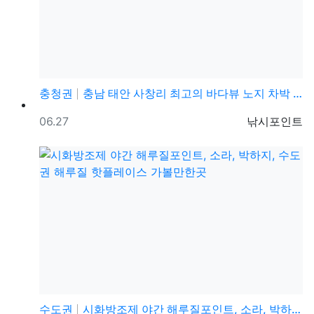
충청권
충남 태안 사창리 최고의 바다뷰 노지 차박 캠핑 해루질…
등록일
등록자
06.27
낚시포인트
수도권
시화방조제 야간 해루질포인트, 소라, 박하지, 수도권 …