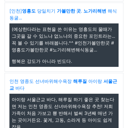
[인천]
영흥도
당일치기
가볼만한 곳
.
노가리해변
해식
동굴...
(예상한다라는 표현을 쓴 이유는 영흥도의 물때가
그곳을 갈 수 있느냐 없느냐의 중요한 포인트라는...
꼭 볼 수 있기를 바래봅니다.^^ #인천가볼만한곳 #
영흥도가볼만한곳 #노가리해변해식동굴...
행복은 강도가 아니라 빈도다.
인천 영종도 선녀바위해수욕장
해루질
아이랑
서울근
교
바다
아이랑 서울근교 바다, 해루질 하기 좋은 곳 찾는다
면 저는 인천 영종도 선녀바위해수욕장 추천! 저희
가족이 처음 가보고 뿅 반해서 벌써 3년째 매년 가
는 곳이거든요. 꽃게, 고동, 소라게 등 아이도 쉽게
잡을...