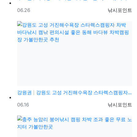
등록일
등록자
06.26
낚시포인트
강원권
강원도 고성 거진해수욕장 스타렉스캠핑자 차박 바다낚시 …
등록일
등록자
06.16
낚시포인트