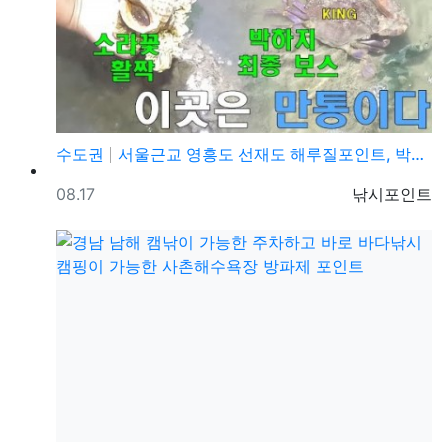
수도권
서울근교 영흥도 선재도 해루질포인트, 박하지, 소라 야…
등록일
등록자
08.17
낚시포인트