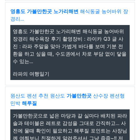
영흥도
가볼만한곳
노가리해변
해식동굴 농어바위 장
경리...
영흥도 가볼만한곳 노가리해변 해식동굴 농어바위
장경리 해수욕장 후기 촬영장비 : 라이카 Q3 글 사
진 : 라파 주말을 맞아 가볍게 바다를 보며 기분 전
환을 하고 싶을 때, 수도권에서 차로 부담 없이 닿을
수 있는...
라파의 여행일기
원산도 펜션 추천 원산도
가볼만한곳
산수장 펜션형
민박
해루질
가볼만한곳으로 넓은 마당과 갈 실마다 배치된 파라
솔과 테이블은 레트로 감성을 그대로 간직하고... 사
전에 물때 확인이 필요하고 해루질 포인트는 사장님
께 여쭤보니 친절하게 알려주셔서 그냥 줍줍~!! 저