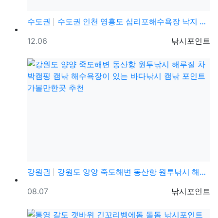
수도권
수도권 인천 영흥도 십리포해수욕장 낙지 해루질 포인트 …
등록일
등록자
12.06
낚시포인트
강원권
강원도 양양 죽도해변 동산항 원투낚시 해루질 차박캠핑 …
등록일
등록자
08.07
낚시포인트