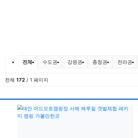
캠낚정보 및 캠낚 장소 정보 분류 목
전체
수도권
강원권
충청권
전라권
전체
172
/ 1 페이지
RSS
게시
게