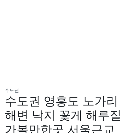
분류
수도권
수도권 영흥도 노가리
해변 낙지 꽃게 해루질
가볼만한곳 서울근교