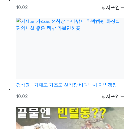
등록일
등록자
10.02
낚시포인트
경상권
거제도 가조도 선착장 바다낚시 차박캠핑 화장실 편의시설…
등록일
등록자
10.02
낚시포인트