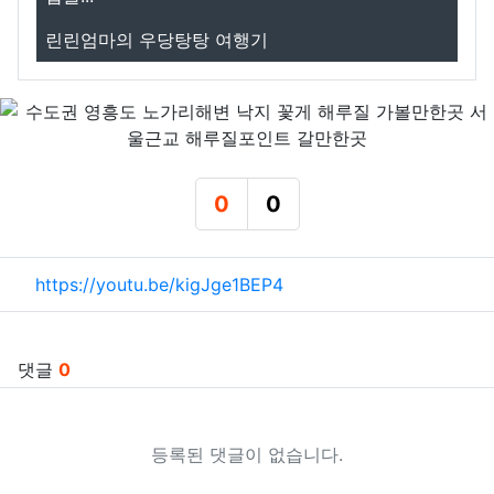
린린엄마의 우당탕탕 여행기
0
0
추천
비추천
관련자료
https://youtu.be/kigJge1BEP4
댓글
0
등록된 댓글이 없습니다.