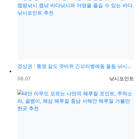
경상권
통영 갈도 갯바위 긴꼬리벵에돔 돌돔 낚시포인트 캠핑낚시…
등록일
등록자
08.07
낚시포인트