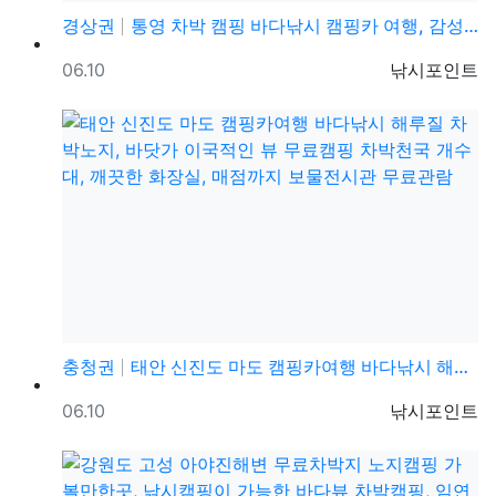
경상권
통영 차박 캠핑 바다낚시 캠핑카 여행, 감성돔 금어기 …
등록일
등록자
06.10
낚시포인트
충청권
태안 신진도 마도 캠핑카여행 바다낚시 해루질 차박노지,…
등록일
등록자
06.10
낚시포인트