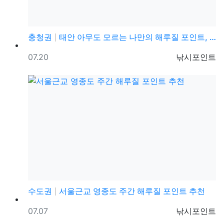
충청권
태안 아무도 모르는 나만의 해루질 포인트, 주먹소라, …
등록일
등록자
07.20
낚시포인트
수도권
서울근교 영종도 주간 해루질 포인트 추천
등록일
등록자
07.07
낚시포인트