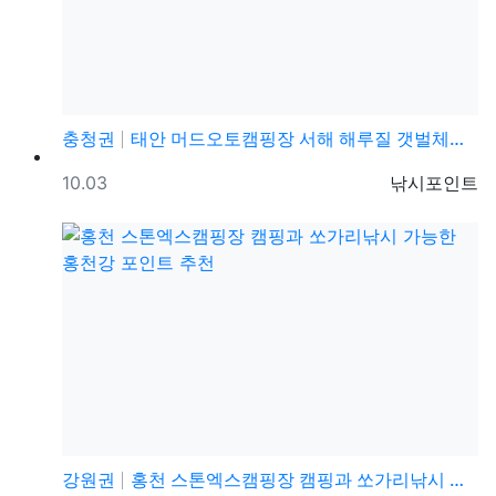
충청권
태안 머드오토캠핑장 서해 해루질 갯벌체험 패키지 캠핑 …
등록일
등록자
10.03
낚시포인트
강원권
홍천 스톤엑스캠핑장 캠핑과 쏘가리낚시 가능한 홍천강 포…