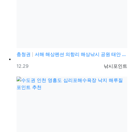
충청권
서해 해상펜션 의항리 해상낚시 공원 태안 수상펜션 바다…
등록일
등록자
12.29
낚시포인트