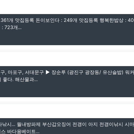
2361개 맛집등록 돈이보인다 : 249개 맛집등록 행복한밥상 : 40
723개...
문구, 마포구, 서대문구 ▶ 장순루 (광진구 광장동/ 유산슬밥) 워
좋다. 해산물과...
낚시... 월내방파제 부산갑오징어 전갱이 아지 전갱이낚시 시마
 바다용베이트...