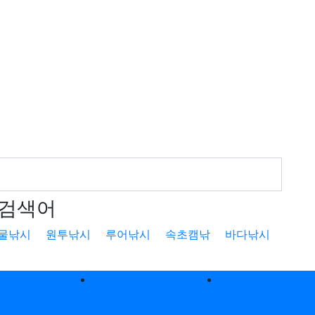
검색어
물낚시
원투낚시
루어낚시
속초캠낚
바다낚시
낚
낚시터
캠핑