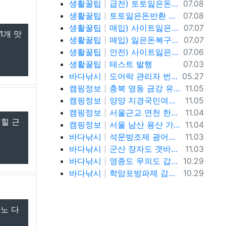
등록일
생활꿀팁
급전) 토토잃은돈반환 텔레@ybcs24
07.08
등록일
생활꿀팁
토토잃은돈반환 텔레@ybcs24 토토돈복구
07.08
등록일
생활꿀팁
매입) 사이트잃은돈복구 텔@ybcs24
07.07
1개 맛
등록일
생활꿀팁
매입) 잃은돈복구 텔@ybcs24
07.07
등록일
생활꿀팁
안전) 사이트잃은돈복구 텔@ybcs24
07.06
등록일
생활꿀팁
테스트 발행
07.03
등록일
바다낚시
도어락 관리자 번호 설정과 안전하게 관리하는 방법
05.27
등록일
캠핑정보
충북 영동 금강 유원지 강변뷰 무료 노지 차박캠핑 가볼만한곳
11.05
등록일
캠핑정보
양양 지경국민여가캠핑장, 강릉 바다뷰 노지 차박캠핑 가볼만한곳
11.05
등록일
캠핑정보
서울근교 연천 한탄강 유원지 무료노지 차박캠핑 가볼만한곳
11.04
커힐 근
등록일
캠핑정보
서울 남산 용산 가을단풍 명소, 남산야외식물원, 남산골한옥마을, 이태원로 단풍길, 청파로 단풍길, 서울 단풍 트래킹 가볼만한곳
11.04
등록일
바다낚시
석문방조제 광어낚시 사리물때 끝날물 광어포인트 추천
11.03
등록일
바다낚시
군산 장자도 갯바위 풀치 갈치 워킹 루어낚시 포인트
11.03
등록일
바다낚시
영종도 무의도 갑오징어 워킹 루어낚시 포인트 및 채비정보
10.29
등록일
바다낚시
학암포방파제 감성돔, 고등어,학꽁치 원투낚시 바다낚시 포인트 추천
10.29
노 다