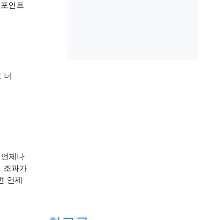
시포인트
 너
 언제나
시 조과가
면 언제