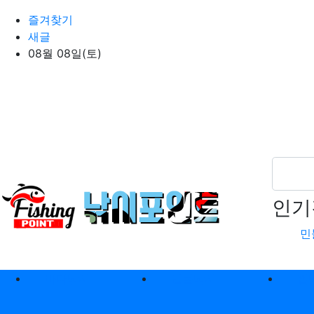
상단 네비
즐겨찾기
새글
08월 08일(토)
인기
민
메인 메뉴
바다낚시
민물낚시
캠