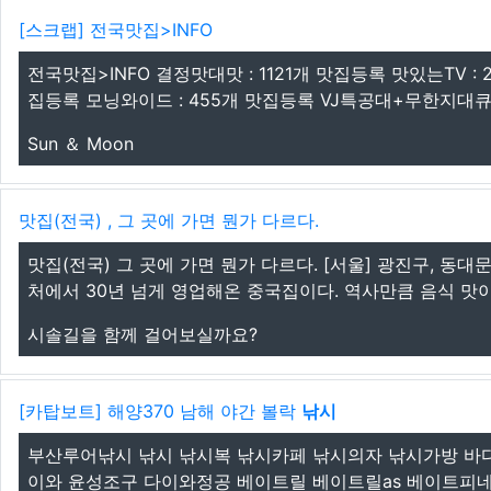
[스크랩] 전국맛집>INFO
전국맛집>INFO 결정맛대맛 : 1121개 맛집등록 맛있는TV : 
집등록 모닝와이드 : 455개 맛집등록 VJ특공대+무한지대큐 : 
Sun ＆ Moon
맛집(전국) , 그 곳에 가면 뭔가 다르다.
맛집(전국) 그 곳에 가면 뭔가 다르다. [서울] 광진구, 동대
처에서 30년 넘게 영업해온 중국집이다. 역사만큼 음식 맛이 
시솔길을 함께 걸어보실까요?
[카탑보트] 해양370 남해 야간 볼락
낚시
부산루어낚시 낚시 낚시복 낚시카페 낚시의자 낚시가방 바다
이와 윤성조구 다이와정공 베이트릴 베이트릴as 베이트피네스