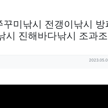
쭈꾸미낚시 전갱이낚시 방
박낚시 진해바다낚시 조과
작성일
2023.05.0