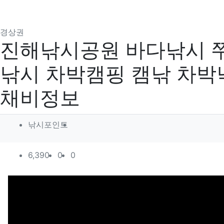
분류
경상권
진해낚시공원 바다낚시 
낚시 차박캠핑 캠낚 차
채비정보
작성자 정보
작성
낚시포인트
컨텐츠 정보
조회
추천
비추천
6,390
0
0
본문