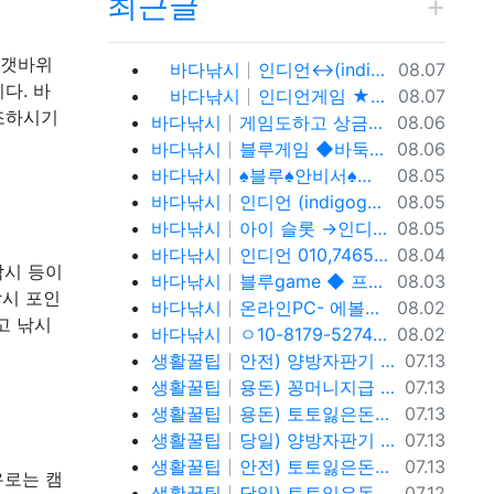
최근글
 갯바위
등록일
바다낚시
인디언↔(indigo game)o1o.81.7 9.5.2.7.4% 인디언 바둑이,온라인 홀덤 투명한 운영 방식과 다양한 참가 기회
08.07
다. 바
등록일
바다낚시
인디언게임 ★fefas.net★와일드홀덤 토너먼트 섹­시카­지노뉴카­지노 아이 슬롯 아시아슬­롯 i-slot슬­롯
08.07
조하시기
등록일
바다낚시
게임도하고 상금도받자! 0１O=7465 = 3464 인디언 홀덤 블루게임
08.06
등록일
바다낚시
블루게임 ◆바둑이 와일드홀덤 토너먼트◆ pshotgam.com ◆코인충전/테더/USDT가능◆블루게임◆ 온라인 실전 blue바 둑 이.
08.06
등록일
바다낚시
♠블루♠안비서♠ㅇ10,81,79,52,74 (blue) 바이브게임
08.05
등록일
바다낚시
인디언 (indigogame) 콜센터. holdemSITE.문의: ㅋㅏ톡 / 텔ㄹㅔ : T S T 3 6 5
08.05
등록일
바다낚시
아이 슬롯 →인디언홀덤게임 0. 10.81.7 9.→5.2.7.4%
08.05
등록일
바다낚시
인디언 010,7465,3464 (indigo-game) 콜센터.
08.04
낚시 등이
등록일
바다낚시
블루game ◆ 프라그마틱 슬 롯 & 에 볼 루 션 ◆ BLUE C A S I N O ◆ 바 둑 이 | 홀 덤 | 바 캬 라 | 슬 롯 | 맞 고 ◆가입 코드 : 안비서◆
08.03
낚시 포인
등록일
바다낚시
온라인PC- 에볼루션슬롯 - 블루게임 WWW.fefas.net 아이슬롯아시아
08.02
고 낚시
등록일
바다낚시
ㅇ10-8179-5274 블루게임 fefas.net 바이브게임
08.02
등록일
생활꿀팁
안전) 양방자판기 토토반환신청 텔레@ybcs24
07.13
등록일
생활꿀팁
용돈) 꽁머니지급 토토빚복구 텔레@ybcs24
07.13
등록일
생활꿀팁
용돈) 토토잃은돈반환 토토잃은돈복구 텔레@ybcs24
07.13
등록일
생활꿀팁
당일) 양방자판기 토토반환신청 텔레@ybcs24
07.13
등록일
생활꿀팁
안전) 토토잃은돈반환 토토잃은돈복구 텔레@ybcs24
07.13
유로는 캠
등록일
생활꿀팁
당일) 토토잃은돈반환 토토잃은돈복구 텔레@ybcs24
07.12