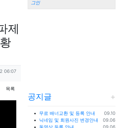
그인
파제
조황
2 06:07
목록
공지글
등록일
무료 배너교환 및 등록 안내
09.10
등록일
닉네임 및 회원사진 변경안내
09.06
등록일
동영상 등록 안내
09.06