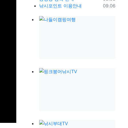
등록일
낚시포인트 이용안내
09.06