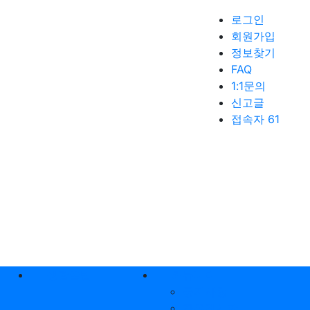
로그인
회원가입
정보찾기
FAQ
1:1문의
신고글
접속자 61
생활꿀팁
커뮤니티
공지사항
자유게시판