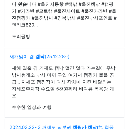
다 왔습니다 #울진사동항 #캠낚 #울진캠낚 #캠핑
카 #카라반 #모토캠 #울진사이트 #울진카라반 #울
진캠핑카 #울진낚시 #경북낚시 #울진낚시포인트 #
엔리코820...
도리공방
새해맞이 겸
캠낚
(25.12.28~)
새해 일출 겸 거제도 캠낚 멀긴 멀다 가는길에 주남
낚시휴게소 낚시 미끼 구입 여기서 캠핑카 물을 공
급... 지세포 캠핑장이 다시 꽉차네 치킨 배달되는
지세포주차장 수요일 5천원짜리 바다뷰 목욕탕 개
운...
수수한 일상과 여행
2024.03.22~3 거제도 남부권
캠핑카 캠낚
(ft, 학꽁