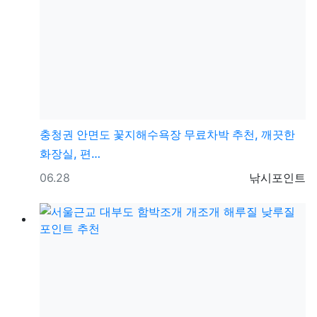
충청권
안면도 꽃지해수욕장 무료차박 추천, 깨끗한
화장실, 편…
등록일
등록자
06.28
낚시포인트