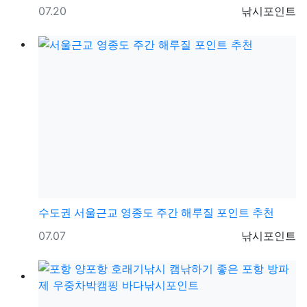
등록일
등록자
07.20
낚시포인트
수도권
서울근교 영종도 주간 해루질 포인트 추천
등록일
등록자
07.07
낚시포인트