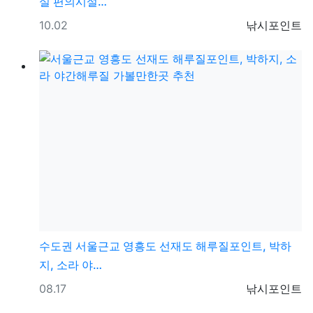
실 편의시설…
등록일
등록자
10.02
낚시포인트
수도권
서울근교 영흥도 선재도 해루질포인트, 박하
지, 소라 야…
등록일
등록자
08.17
낚시포인트