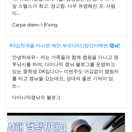
앞 스텔스가 최고. 장고항. 너무 유명해진 곳. 사람
이...
Carpe diem~! R'ving
#3김칫국을 마시면 배만 부르다!(신창간이해변
캠낚
)
안녕하세유~ 저는 가족들과 함께 캠핑을 다니고 원
투낚시를 하며, 다이나믹 캠낚 블로그를 운영하고
있는 중학생 DK입니다~ 이번주도 어김없이 캠핑카
를 타고 캠낚을 갔는데요, 성대의 좋은 기억이 있
는...
다이나믹캠낚의 블로그