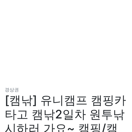
분류
경상권
[캠낚] 유니캠프 캠핑카
타고 캠낚2일차 원투낚
시하러 가요~ 캠핑/캠