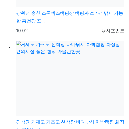
강원권
홍천 스톤엑스캠핑장 캠핑과 쏘가리낚시 가능
한 홍천강 포…
등록일
등록자
10.02
낚시포인트
경상권
거제도 가조도 선착장 바다낚시 차박캠핑 화장