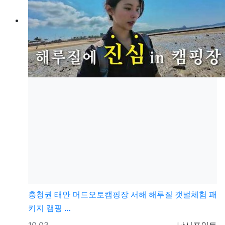
충청권
태안 머드오토캠핑장 서해 해루질 갯벌체험 패
키지 캠핑 …
등록일
등록자
10.03
낚시포인트