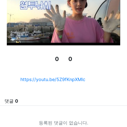
0
0
추천
비추천
관련자료
https://youtu.be/5Z9fKnpXMlc
댓글
0
등록된 댓글이 없습니다.