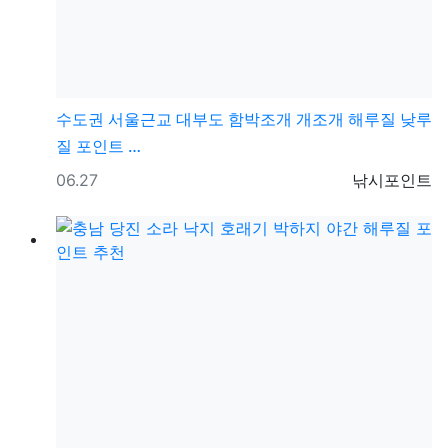
수도권
서울근교 대부도 함박조개 개조개 해루질 낮루
질 포인트 …
등록일
등록자
06.27
낚시포인트