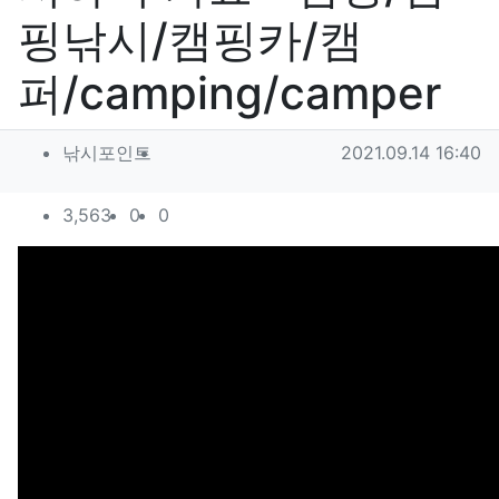
핑낚시/캠핑카/캠
퍼/camping/camper
작성자 정보
작성
작성일
낚시포인트
2021.09.14 16:40
컨텐츠 정보
조회
추천
비추천
3,563
0
0
본문