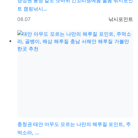
경상권
통영 갈도 갯바위 긴꼬리벵에돔 돌돔 낚시포인
트 캠핑낚시…
등록일
등록자
08.07
낚시포인트
충청권
태안 아무도 모르는 나만의 해루질 포인트, 주
먹소라, …