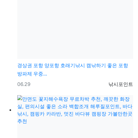
경상권
포항 양포항 호래기낚시 캠낚하기 좋은 포항
방파제 우중…
등록일
등록자
06.29
낚시포인트