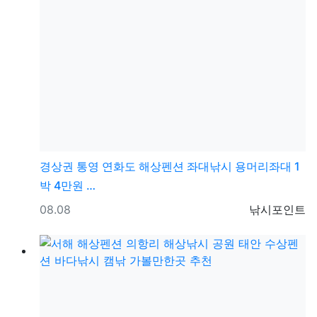
경상권
통영 연화도 해상펜션 좌대낚시 용머리좌대 1
박 4만원 …
등록일
등록자
08.08
낚시포인트