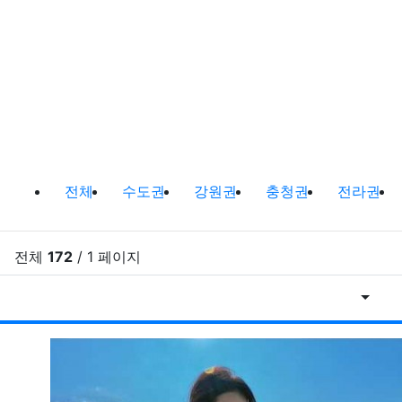
캠낚정보 및 캠낚 장소 정보 분류 목
전체
수도권
강원권
충청권
전라권
전체
172
/ 1 페이지
게시물
RSS
게