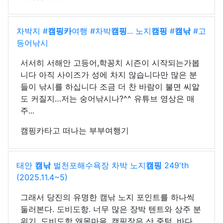
차박지 #
캠핑카
여행 #차박
캠핑
... 노지
캠핑
#
캠낚
#고
등어낚시
서서히 서해안 고등어,학꽁치 시즌이 시작되는가봅
니다 아직 사이즈가 성에 차지 않습니다만 많은 분
들이 낚시를 하십니다 조금 더 찬 바람이 불면 씨알
도 커질지…저는 숭어낚시나?^^ 유튜브 영상은 매
주...
캠핑카타고 떠나는 부부여행기
태안
캠낚
벌천포해수욕장 차박 노지
캠핑
249'th
(2025.11.4~5)
그래서 당진의 유명한 캠낚 노지 포인트를 하나씩
둘러본다. 도비도항. 너무 많은 장박 텐트와 상주 분
위기. 도비도항 왜목마을. 캠핑장은 산 중턱. 바다