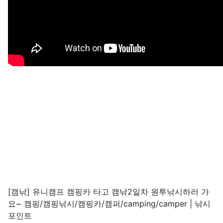
[캠낚] 유니캠프 캠핑카 타고 캠낚2일차 원투낚시하러 가
요~ 캠핑/캠핑낚시/캠핑카/캠퍼/camping/camper | 낚시
포인트