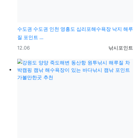
수도권
수도권 인천 영흥도 십리포해수욕장 낙지 해루
질 포인트 …
등록일
등록자
12.06
낚시포인트