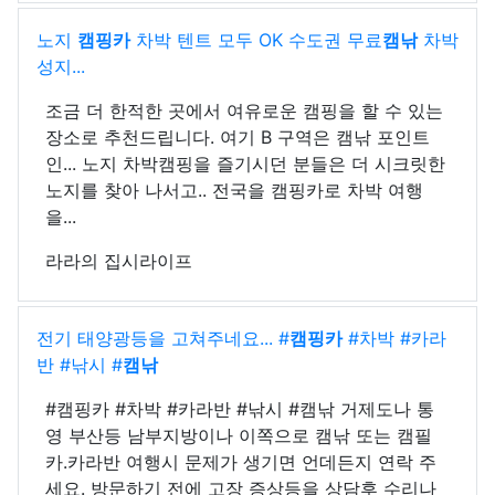
노지
캠핑카
차박 텐트 모두 OK 수도권 무료
캠낚
차박
성지...
조금 더 한적한 곳에서 여유로운 캠핑을 할 수 있는
장소로 추천드립니다. 여기 B 구역은 캠낚 포인트
인... 노지 차박캠핑을 즐기시던 분들은 더 시크릿한
노지를 찾아 나서고.. 전국을 캠핑카로 차박 여행
을...
라라의 집시라이프
전기 태양광등을 고쳐주네요... #
캠핑카
#차박 #카라
반 #낚시 #
캠낚
#캠핑카 #차박 #카라반 #낚시 #캠낚 거제도나 통
영 부산등 남부지방이나 이쪽으로 캠낚 또는 캠필
카.카라반 여행시 문제가 생기면 언데든지 연락 주
세요. 방문하기 전에 고장 증상등을 상담후 수리나