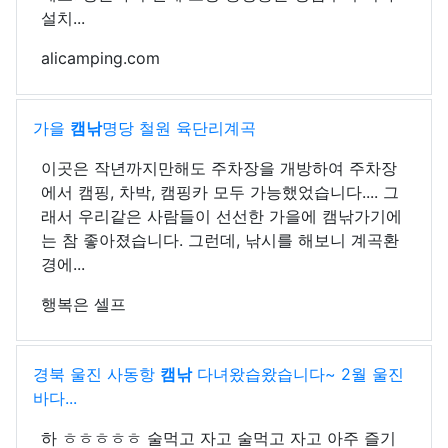
설치...
alicamping.com
가을
캠낚
명당 철원 육단리계곡
이곳은 작년까지만해도 주차장을 개방하여 주차장
에서 캠핑, 차박, 캠핑카 모두 가능했었습니다.... 그
래서 우리같은 사람들이 선선한 가을에 캠낚가기에
는 참 좋아졌습니다. 그런데, 낚시를 해보니 계곡환
경에...
행복은 셀프
경북 울진 사동항
캠낚
다녀왔습왔습니다~ 2월 울진
바다...
하 ㅎㅎㅎㅎㅎ 술먹고 자고 술먹고 자고 아주 즐기