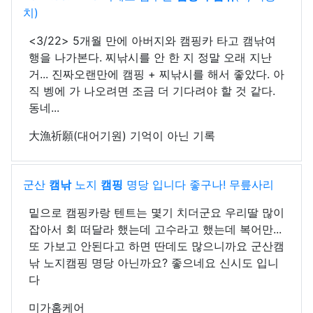
치)
<3/22> 5개월 만에 아버지와 캠핑카 타고 캠낚여
행을 나가본다. 찌낚시를 안 한 지 정말 오래 지난
거... 진짜오랜만에 캠핑 + 찌낚시를 해서 좋았다. 아
직 벵에 가 나오려면 조금 더 기다려야 할 것 같다.
동네...
大漁祈願(대어기원) 기억이 아닌 기록
군산
캠낚
노지
캠핑
명당 입니다 좋구나! 무릎사리
밑으로 캠핑카랑 텐트는 몇기 치더군요 우리딸 많이
잡아서 회 떠달라 했는데 고수라고 했는데 복어만...
또 가보고 안된다고 하면 딴데도 많으니까요 군산캠
낚 노지캠핑 명당 아닌까요? 좋으네요 신시도 입니
다
미가홈케어