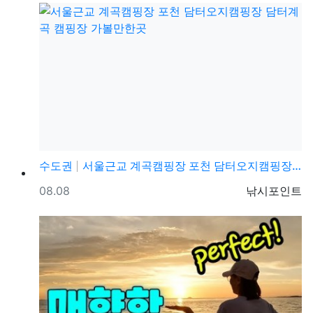
수도권
서울근교 계곡캠핑장 포천 담터오지캠핑장 담터계곡 캠핑장…
등록일
등록자
08.08
낚시포인트