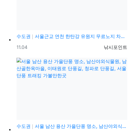
수도권
서울근교 연천 한탄강 유원지 무료노지 차박캠핑 가볼만한…
등록일
등록자
11.04
낚시포인트
수도권
서울 남산 용산 가을단풍 명소, 남산야외식물원, 남산골…