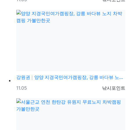
강원권
양양 지경국민여가캠핑장, 강릉 바다뷰 노지 차박캠핑 가…
등록일
등록자
11.05
낚시포인트