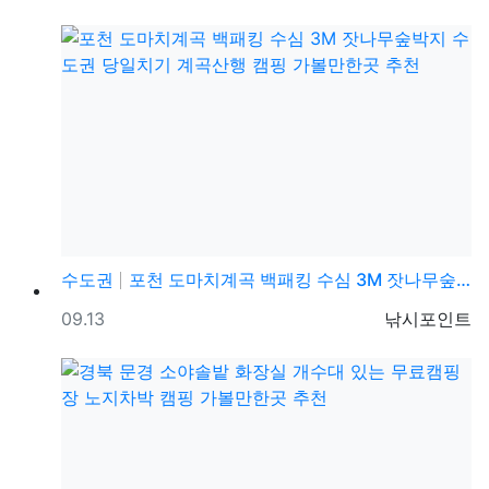
수도권
포천 도마치계곡 백패킹 수심 3M 잣나무숲박지 수도권 …
등록일
등록자
09.13
낚시포인트