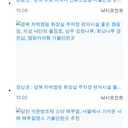
등록일
등록자
10.08
낚시포인트
경상권
경북 차박캠핑 화장실 주차장 편의시설 좋은 캠핑장, 의…
등록일
등록자
10.02
낚시포인트