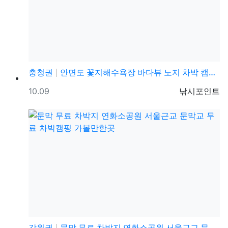
충청권
안면도 꽃지해수욕장 바다뷰 노지 차박 캠핑 가볼만한곳
등록일
등록자
10.09
낚시포인트
강원권
문막 무료 차박지 연화소공원 서울근교 문막교 무료 차박…