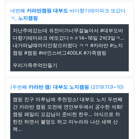
네번째
카라반캠핑
대부도
바다향기테마파크 또갔다
ㅋ,
노지캠핑
지난주에갔는데 유찬이가너무잘놀아서 #대부도바
다향기테마파크 에또갔다ㅎㅎ14~16일 2박3일ㅋ...
내가떠날때까지안찾으러왔다 ㅋㅋ #카라반 #노지
캠핑 #캠핑 #바인스버그400LK #가족캠핑
우리가족추억만들기
(두번째
카라반 캠
)
대부도 노지캠핑
(2019.11.9~10)
캠핑 친구 마루님에 추천장소! 대부도 노지 두번째
간 카라반 캠핑 오전에 연안부두에서 공수한 석화!
캠핑 패밀리 꼬감님이 준비한 한우... 야식으로 차
한잔 하면서 불멍도 하고 마누라와 나선 새벽 산
책...