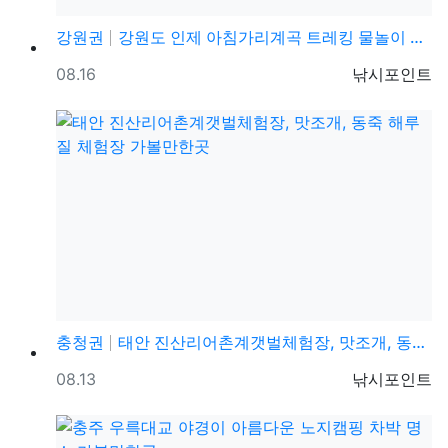
강원권
강원도 인제 아침가리계곡 트레킹 물놀이 등산코스 가볼만…
등록일
등록자
08.16
낚시포인트
충청권
태안 진산리어촌계갯벌체험장, 맛조개, 동죽 해루질 체험…
등록일
등록자
08.13
낚시포인트