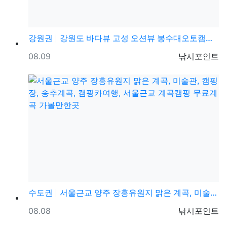
강원권
강원도 바다뷰 고성 오션뷰 봉수대오토캠핑장, 조용하고 …
등록일
등록자
08.09
낚시포인트
수도권
서울근교 양주 장흥유원지 맑은 계곡, 미술관, 캠핑장,…
등록일
등록자
08.08
낚시포인트