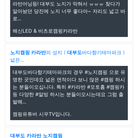
라반어닝등! 대부도 노지가 막혀서 ㅠㅠㅠ 찾다가
알아놨던 당진에 노지 너무 좋다아~ 자리도 넓고 바
로...
해신LED & 비츠로캠핑카라반
노지캠핑 카라반
의 성지ㅣ
대부도
바다향기테마파크ㅣ
넓은...
대부도바다향기테마파크의 경우 #노지캠핑 으로 유
명한 곳인데요 넓은 면적이다 보니 많은 #캠핑 하시
는 분들이오십니다. 특히 #카라반 #모토홈 #캠핑카
등 다양한 #알빙 하시는 분들이오시는데요 그럼 출
발해...
캠핑유튜버 시우TV입니다.
대부도
카라반
노지캠핑