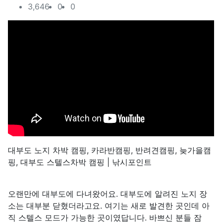
컨텐츠 정보
조회
추천
비추천
3,646
0
0
본문
대부도 노지 차박 캠핑, 카라반캠핑, 반려견캠핑, 늦가을캠
핑, 대부도 스텔스차박 캠핑 | 낚시포인트
오랜만에 대부도에 다녀왔어요. 대부도에 알려진 노지 장
소는 대부분 닫혔더라고요. 여기는 새로 발견한 곳인데 아
직 스텔스 모드가 가능한 곳이였답니다. 바쁘신 분들 잠