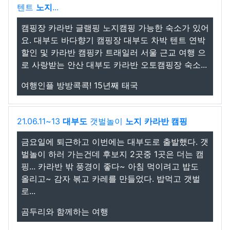
텐트
노지
...
캠핑장 카라반 글램핑 노지캠핑 가능한 숙소가 있어
요. 대부도 바다향기 캠핑장 대부도 차박 텐트 연박
할인 및 카라반 캠핑카 트래일러 서울 근교 여행 으
로 사랑받는 안산 대부도 카라반 오토캠핑장 숙소...
여행인플 방방콕콕! 15년째 태국
21.06.11~13
대부도
갯벌놀이
노지
카라반 캠핑
금요일에 퇴근하고 이번에는 대부도로 출발했다. 갯
벌놀이 하러 가는건데 후보지 2곳중 1곳은 더는 캠
핑... 카라반 밖 풍경이 좋다~ 아침 먹이려고 밥도
올리고~ 감자 볶고 카레를 만들었다. 밥먹고 갯벌
로...
곰두리와 함께하는 여행