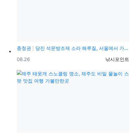
충청권
당진 석문방조제 소라 해루질, 서울에서 가까운 서해 해…
등록일
등록자
08.26
낚시포인트