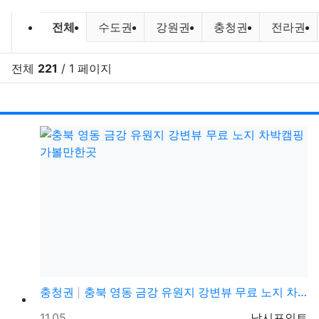
캠핑정보 및 캠핑장비 소개 분류 목
전체
수도권
강원권
충청권
전라권
전체
221
/ 1 페이지
RSS
게시
게
충청권
충북 영동 금강 유원지 강변뷰 무료 노지 차박캠핑 가볼…
등록일
등록자
11.05
낚시포인트