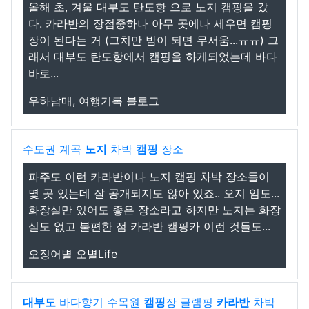
올해 초, 겨울 대부도 탄도항 으로 노지 캠핑을 갔
다. 카라반의 장점중하나 아무 곳에나 세우면 캠핑
장이 된다는 거 (그치만 밤이 되면 무서움...ㅠㅠ) 그
래서 대부도 탄도항에서 캠핑을 하게되었는데 바다
바로...
우하남매, 여행기록 블로그
수도권 계곡
노지
차박
캠핑
장소
파주도 이런 카라반이나 노지 캠핑 차박 장소들이
몇 곳 있는데 잘 공개되지도 않아 있죠.. 오지 임도...
화장실만 있어도 좋은 장소라고 하지만 노지는 화장
실도 없고 불편한 점 카라반 캠핑카 이런 것들도...
오징어별 오별Life
대부도
바다향기 수목원
캠핑
장 글램핑
카라반
차박