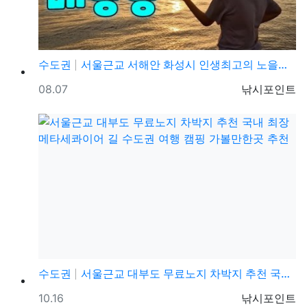
수도권
서울근교 서해안 화성시 인생최고의 노을맞집 매향리선착장…
등록일
등록자
08.07
낚시포인트
수도권
서울근교 대부도 무료노지 차박지 추천 국내 최장 메타세…
등록일
등록자
10.16
낚시포인트