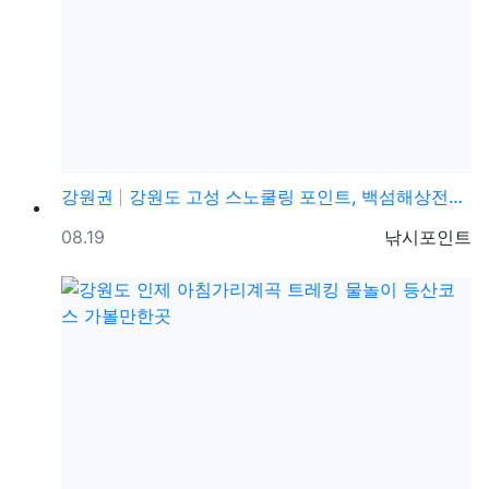
강원권
강원도 고성 스노쿨링 포인트, 백섬해상전망대 꿀팁, 숨…
등록일
등록자
08.19
낚시포인트