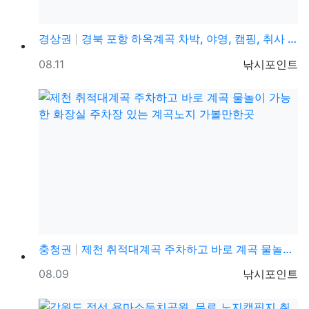
경상권
경북 포항 하옥계곡 차박, 야영, 캠핑, 취사 가능한 …
등록일
등록자
08.11
낚시포인트
충청권
제천 취적대계곡 주차하고 바로 계곡 물놀이 가능한 화장…
등록일
등록자
08.09
낚시포인트