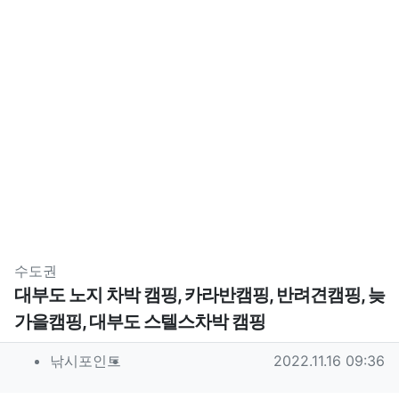
분류
수도권
대부도 노지 차박 캠핑, 카라반캠핑, 반려견캠핑, 늦
가을캠핑, 대부도 스텔스차박 캠핑
작성자 정보
작성
작성일
낚시포인트
2022.11.16 09:36