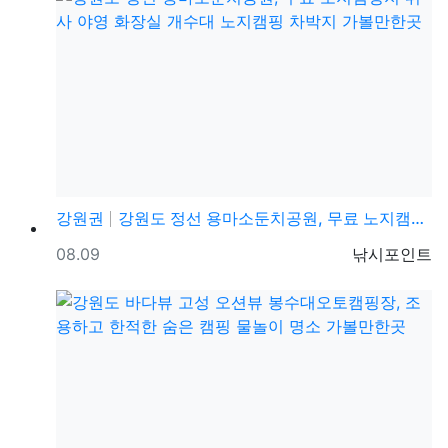
강원권
강원도 정선 용마소둔치공원, 무료 노지캠핑지 취사 야영…
등록일
등록자
08.09
낚시포인트