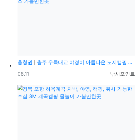
충청권
충주 우륵대교 야경이 아름다운 노지캠핑 차박 명소 가볼…
등록일
등록자
08.11
낚시포인트