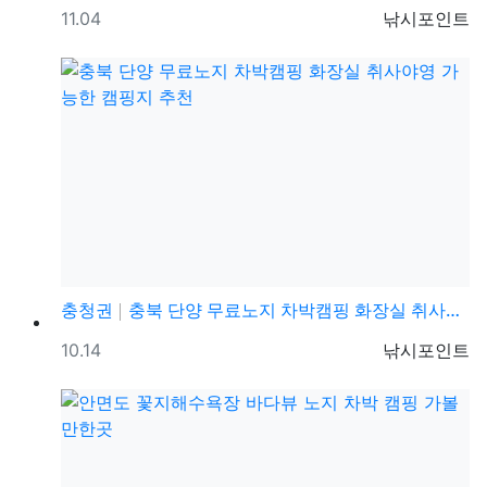
등록일
등록자
11.04
낚시포인트
충청권
충북 단양 무료노지 차박캠핑 화장실 취사야영 가능한 캠…
등록일
등록자
10.14
낚시포인트