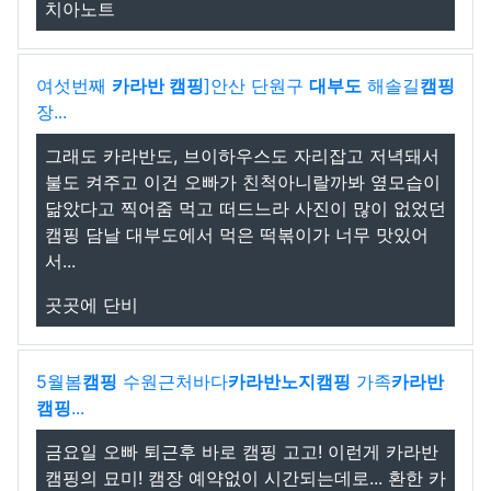
치아노트
여섯번째
카라반 캠핑
]안산 단원구
대부도
해솔길
캠핑
장...
그래도 카라반도, 브이하우스도 자리잡고 저녁돼서
불도 켜주고 이건 오빠가 친척아니랄까봐 옆모습이
닮았다고 찍어줌 먹고 떠드느라 사진이 많이 없었던
캠핑 담날 대부도에서 먹은 떡볶이가 너무 맛있어
서...
곳곳에 단비
5월봄
캠핑
수원근처바다
카라반
노지캠핑
가족
카라반
캠핑
...
금요일 오빠 퇴근후 바로 캠핑 고고! 이런게 카라반
캠핑의 묘미! 캠장 예약없이 시간되는데로... 환한 카