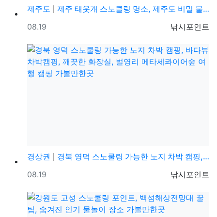
제주도
제주 태웃개 스노클링 명소, 제주도 비밀 물놀이 스팟 …
등록일
등록자
08.19
낚시포인트
경상권
경북 영덕 스노쿨링 가능한 노지 차박 캠핑, 바다뷰 차…
등록일
등록자
08.19
낚시포인트