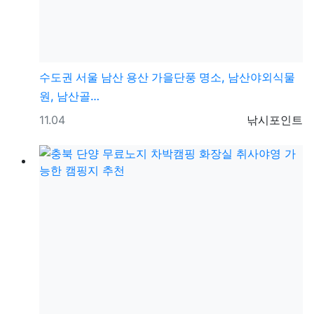
수도권
서울 남산 용산 가을단풍 명소, 남산야외식물
원, 남산골…
등록일
등록자
11.04
낚시포인트