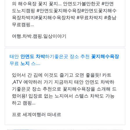
의 해수욕장 꽃지 꽃지... 안면도가볼만한곳 #안면
도노지캠핑 #안면도꽃지해수욕장#안면도꽃지해수
욕장차박지#꽃지해수욕장차박 #무료차박지 #충남
무료캠핑...
여행.차박.캠핑.일상이야기
태안
안면도
차박
하기좋은곳 장소 추천
꽃지해수욕장
무료
노지
스....
있어서 간 김에 이것도 즐기고 오면 좋을듯! 카트
,ATV 예약하러 가기 지금까지 태안 안면도 차박하
기좋은곳 장소 추천으로 꽃지해수욕장을 소개해 드
렸어용! 입장료 없는 노지여서 스텔스 차박도 가능
하고 캠핑...
프로 세계여행러 떠네르