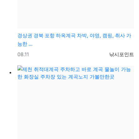
경상권
경북 포항 하옥계곡 차박, 야영, 캠핑, 취사 가
능한 …
등록일
등록자
08.11
낚시포인트