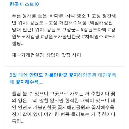
한곳
베스트10
푸른 동해를 품은 '바다뷰' 차박 명소 1. 고성 청간해
변 위치: 강원도... 고성 거진해수욕장 (백섬해상전
망대 인근) 위치: 강원도 고성군... #강원도차박 #강
원도노지캠핑 #강원도가볼만한곳 #차박명소 #노지
캠핑...
대박가게컨설팅-창업과 맛집 사이
5월 태안
안면도
가볼만한곳
꽃지
해안공원 태안꽃축
제
꽃지해수욕
....
튤립 볼 수 있으니 그곳으로 가보는 거 추천이다 꽃
의 양은 그리 많친 않지만 한적한 매력이 있으니 태
안 안면도 가볼만한곳 꽃지해안공원과 꽃지해수욕
장이 같이 있어 여긴 한 번쯤 들러보는 거 추천이다
특히...