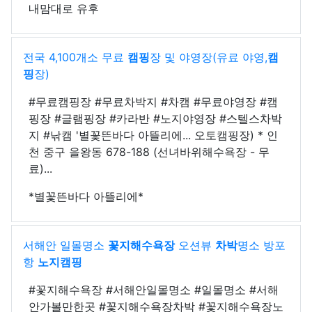
내맘대로 유후
전국 4,100개소 무료
캠핑
장 및 야영장(유료 야영,
캠
핑
장)
#무료캠핑장 #무료차박지 #차캠 #무료야영장 #캠
핑장 #글램핑장 #카라반 #노지야영장 #스텔스차박
지 #낚캠 '별꽃뜬바다 아뜰리에... 오토캠핑장) * 인
천 중구 을왕동 678-188 (선녀바위해수욕장 - 무
료)...
*별꽃뜬바다 아뜰리에*
서해안 일몰명소
꽃지해수욕장
오션뷰
차박
명소 방포
항
노지
캠핑
#꽃지해수욕장 #서해안일몰명소 #일몰명소 #서해
안가볼만한곳 #꽃지해수욕장차박 #꽃지해수욕장노