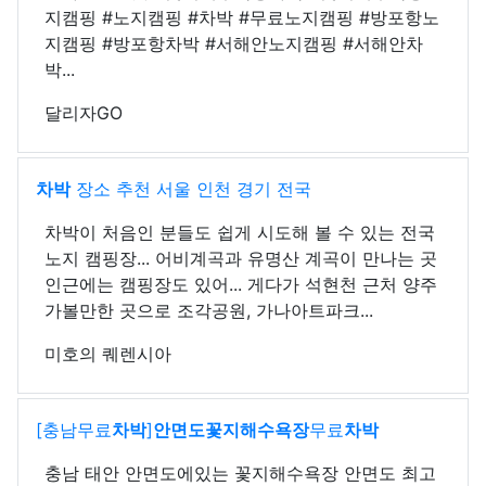
지캠핑 #노지캠핑 #차박 #무료노지캠핑 #방포항노
지캠핑 #방포항차박 #서해안노지캠핑 #서해안차
박...
달리자GO
차박
장소 추천 서울 인천 경기 전국
차박이 처음인 분들도 쉽게 시도해 볼 수 있는 전국
노지 캠핑장... 어비계곡과 유명산 계곡이 만나는 곳
인근에는 캠핑장도 있어... 게다가 석현천 근처 양주
가볼만한 곳으로 조각공원, 가나아트파크...
미호의 퀘렌시아
[충남무료
차박
]
안면도꽃지해수욕장
무료
차박
충남 태안 안면도에있는 꽃지해수욕장 안면도 최고