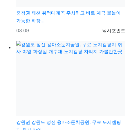
충청권
제천 취적대계곡 주차하고 바로 계곡 물놀이
가능한 화장…
등록일
등록자
08.09
낚시포인트
강원권
강원도 정선 용마소둔치공원, 무료 노지캠핑