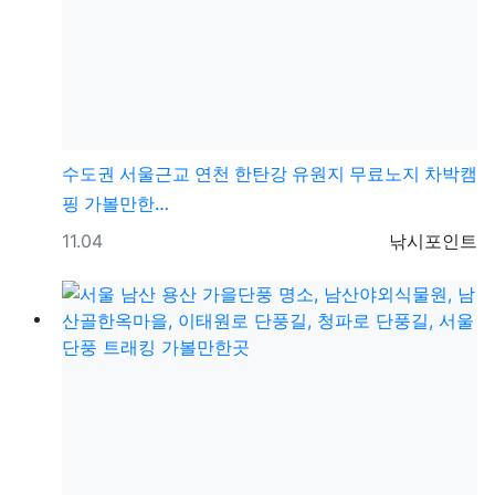
수도권
서울근교 연천 한탄강 유원지 무료노지 차박캠
핑 가볼만한…
등록일
등록자
11.04
낚시포인트