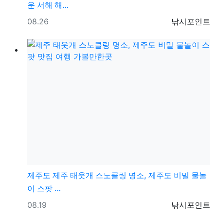
운 서해 해…
등록일
등록자
08.26
낚시포인트
제주도
제주 태웃개 스노클링 명소, 제주도 비밀 물놀
이 스팟 …
등록일
등록자
08.19
낚시포인트