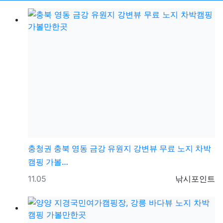
충청권
충북 영동 금강 유원지 강변뷰 무료 노지 차박
캠핑 가볼…
등록일
등록자
11.05
낚시포인트