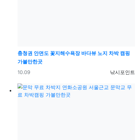
충청권
안면도 꽃지해수욕장 바다뷰 노지 차박 캠핑
가볼만한곳
등록일
등록자
10.09
낚시포인트