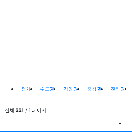
캠핑정보 및 캠핑장비 소개 분류 목
전체
수도권
강원권
충청권
전라권
전체
221
/ 1 페이지
게시물
RSS
게