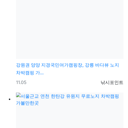
강원권
양양 지경국민여가캠핑장, 강릉 바다뷰 노지
차박캠핑 가…
등록일
등록자
11.05
낚시포인트