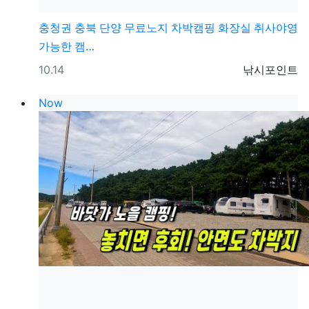
충청권
충북 단양 무료노지 차박캠핑 화장실 취사야영
가능한 캠…
등록일
등록자
10.14
낚시포인트
Now