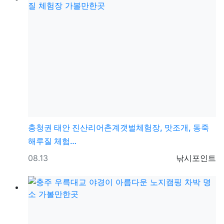
충청권
태안 진산리어촌계갯벌체험장, 맛조개, 동죽
해루질 체험…
등록일
등록자
08.13
낚시포인트