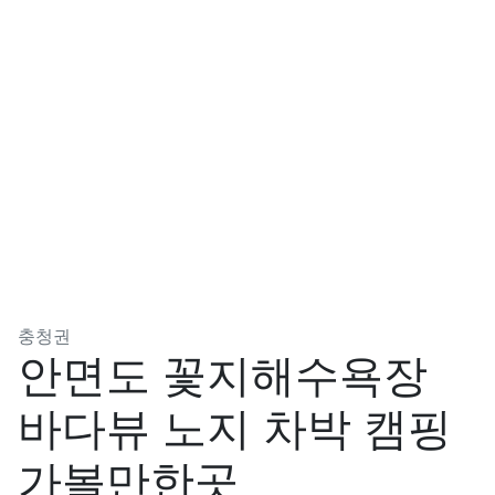
분류
충청권
안면도 꽃지해수욕장
바다뷰 노지 차박 캠핑
가볼만한곳