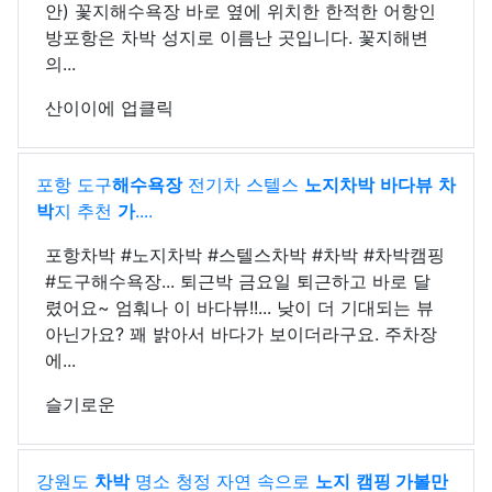
안) 꽃지해수욕장 바로 옆에 위치한 한적한 어항인
방포항은 차박 성지로 이름난 곳입니다. 꽃지해변
의...
산이이에 업클릭
포항 도구
해수욕장
전기차 스텔스
노지차박
바다뷰
차
박
지 추천
가
....
포항차박 #노지차박 #스텔스차박 #차박 #차박캠핑
#도구해수욕장... 퇴근박 금요일 퇴근하고 바로 달
렸어요~ 엄훠나 이 바다뷰!!... 낮이 더 기대되는 뷰
아닌가요? 꽤 밝아서 바다가 보이더라구요. 주차장
에...
슬기로운
강원도
차박
명소 청정 자연 속으로
노지
캠핑 가볼만