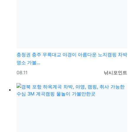
충청권
충주 우륵대교 야경이 아름다운 노지캠핑 차박
명소 가볼…
등록일
등록자
08.11
낚시포인트