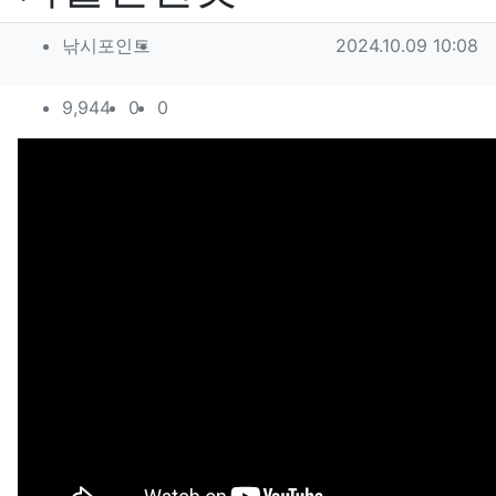
작성자 정보
작성
작성일
낚시포인트
2024.10.09 10:08
컨텐츠 정보
조회
추천
비추천
9,944
0
0
본문