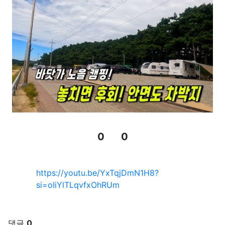
0
0
추천
비추천
관련자료
https://youtu.be/YxTqjDmN1H8?
si=oIiYlTLqvfxOhRUm
댓글
0