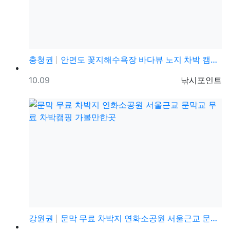
충청권
안면도 꽃지해수욕장 바다뷰 노지 차박 캠핑 가볼만한곳
등록일
등록자
10.09
낚시포인트
강원권
문막 무료 차박지 연화소공원 서울근교 문막교 무료 차박…