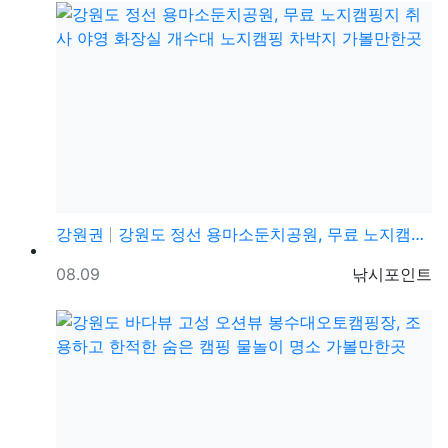
강원권
강원도 정선 용마소둔치공원, 무료 노지캠핑지 취사 야영…
등록일
등록자
08.09
낚시포인트