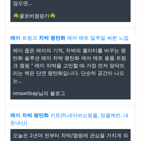
않으면...
☘️클로버캠핑카☘️
레이
트렁크
차박
평탄화
에어 매트 일주일 써본 느낌
레이 좁은 레이의 기적, 차박의 퀄리티를 바꾸는 평
탄화 솔루션 레이 차박 평탄화 에어 매트 용품 트렁
크 캠핑 “ 레이 차박을 고민할 때 가장 먼저 맞닥뜨
리는 벽은 단연 평탄화입니다. 단순히 공간이 나오
는...
nmswlibap님의 블로그
레이
차박
평탄화
키트(ft.네이버쇼핑몰, 엉클케빈, 내
돈내산)
오늘은 2년여 전부터 차박/캠핑에 관심을 가지게 되