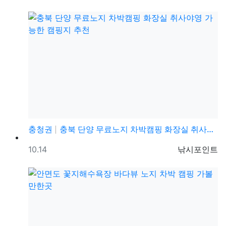
충청권
충북 단양 무료노지 차박캠핑 화장실 취사야영 가능한 캠…
등록일
등록자
10.14
낚시포인트