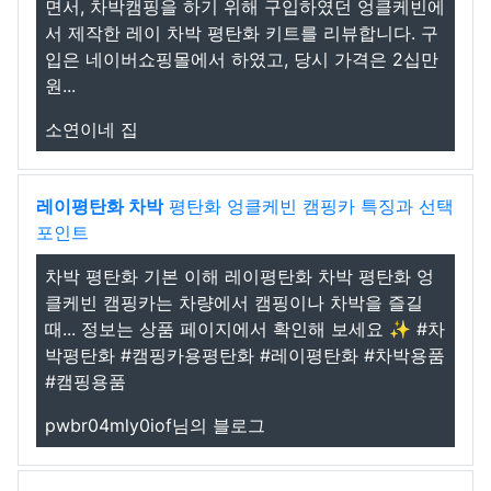
면서, 차박캠핑을 하기 위해 구입하였던 엉클케빈에
서 제작한 레이 차박 평탄화 키트를 리뷰합니다. 구
입은 네이버쇼핑몰에서 하였고, 당시 가격은 2십만
원...
소연이네 집
레이평탄화 차박
평탄화 엉클케빈 캠핑카 특징과 선택
포인트
차박 평탄화 기본 이해 레이평탄화 차박 평탄화 엉
클케빈 캠핑카는 차량에서 캠핑이나 차박을 즐길
때... 정보는 상품 페이지에서 확인해 보세요 ✨ #차
박평탄화 #캠핑카용평탄화 #레이평탄화 #차박용품
#캠핑용품
pwbr04mly0iof님의 블로그