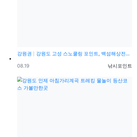
강원권
강원도 고성 스노쿨링 포인트, 백섬해상전망대 꿀팁, 숨…
등록일
등록자
08.19
낚시포인트