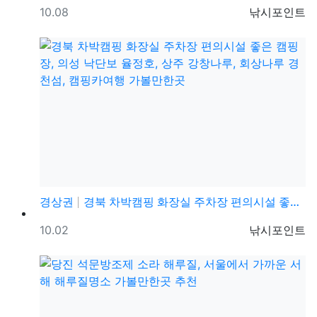
등록일
등록자
10.08
낚시포인트
경상권
경북 차박캠핑 화장실 주차장 편의시설 좋은 캠핑장, 의…
등록일
등록자
10.02
낚시포인트