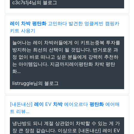
c3c7s1j4님의 블로그
레이
차박
평탄화
고민하다 발견한 엉클케빈 캠핑카
키트 사용기
늘어나는 레이 차박러들에게 이 키트는중복 투자를
방지하는 최선의 선택이 될 것입니다. 번거로운 과
정 없이 바로 떠나고 싶은 분들에게 강력히 추천하
는 아이템입니다. 지금까지레이평탄화 차박 평탄
화...
listruggle님의 블로그
[내돈내산]
레이
EV
차박
에어오르다
평탄화
에어매
트 리뷰...
냉난방도 되니 계절 상관없이 차박할 수 있는 게 가
장 큰 장점 같습니다. 이상으로 [내돈내산] 레이 EV