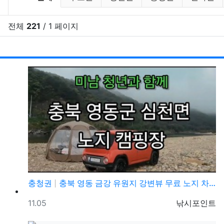
전체
221
/ 1 페이지
RSS
게시
게
충청권
충북 영동 금강 유원지 강변뷰 무료 노지 차박캠핑 가볼…
등록일
등록자
11.05
낚시포인트