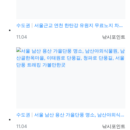
수도권
서울근교 연천 한탄강 유원지 무료노지 차박캠핑 가볼만한…
등록일
등록자
11.04
낚시포인트
수도권
서울 남산 용산 가을단풍 명소, 남산야외식물원, 남산골…
등록일
등록자
11.04
낚시포인트