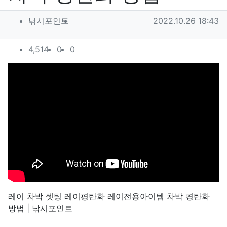
작성자 정보
작성
작성일
낚시포인트
2022.10.26 18:43
컨텐츠 정보
조회
추천
비추천
4,514
0
0
본문
레이 차박 셋팅 레이평탄화 레이전용아이템 차박 평탄화
방법 | 낚시포인트