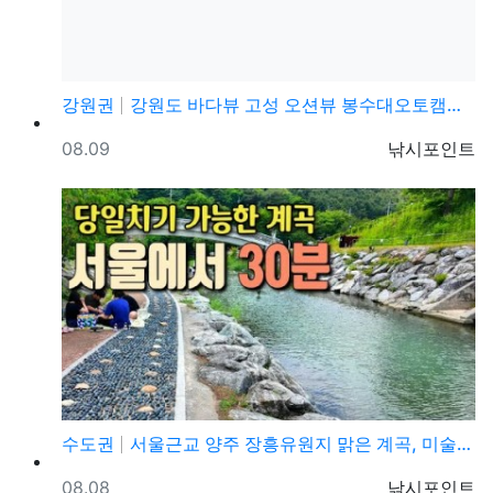
강원권
강원도 바다뷰 고성 오션뷰 봉수대오토캠핑장, 조용하고 …
등록일
등록자
08.09
낚시포인트
수도권
서울근교 양주 장흥유원지 맑은 계곡, 미술관, 캠핑장,…
등록일
등록자
08.08
낚시포인트