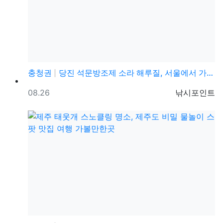
충청권
당진 석문방조제 소라 해루질, 서울에서 가까운 서해 해…
등록일
등록자
08.26
낚시포인트