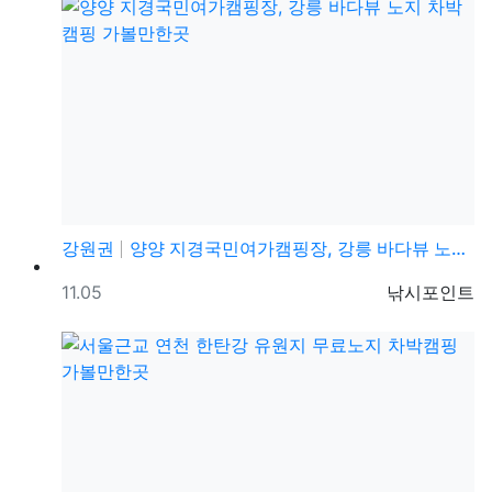
강원권
양양 지경국민여가캠핑장, 강릉 바다뷰 노지 차박캠핑 가…
등록일
등록자
11.05
낚시포인트