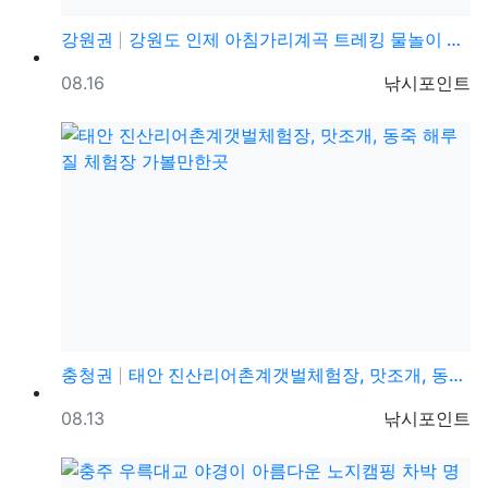
강원권
강원도 인제 아침가리계곡 트레킹 물놀이 등산코스 가볼만…
등록일
등록자
08.16
낚시포인트
충청권
태안 진산리어촌계갯벌체험장, 맛조개, 동죽 해루질 체험…
등록일
등록자
08.13
낚시포인트