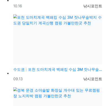
등록일
등록자
10.16
낚시포인트
수도권
포천 도마치계곡 백패킹 수심 3M 잣나무숲박지 수도권 …
등록일
등록자
09.13
낚시포인트