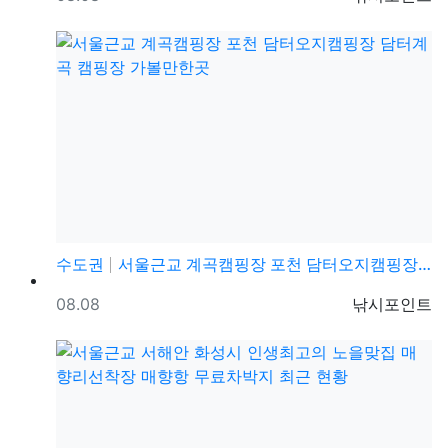
수도권
서울근교 계곡캠핑장 포천 담터오지캠핑장 담터계곡 캠핑장…
등록일
등록자
08.08
낚시포인트