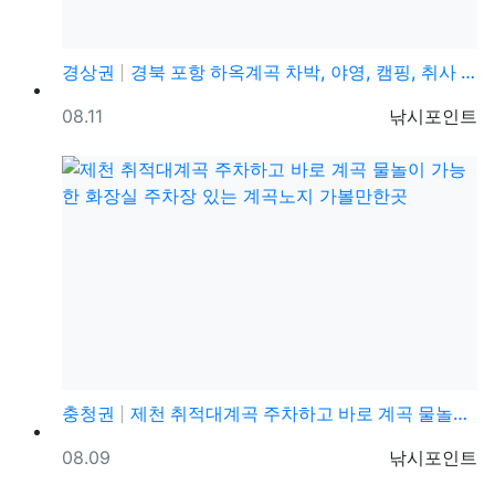
경상권
경북 포항 하옥계곡 차박, 야영, 캠핑, 취사 가능한 …
등록일
등록자
08.11
낚시포인트
충청권
제천 취적대계곡 주차하고 바로 계곡 물놀이 가능한 화장…
등록일
등록자
08.09
낚시포인트