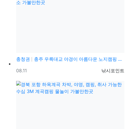
충청권
충주 우륵대교 야경이 아름다운 노지캠핑 차박 명소 가볼…
등록일
등록자
08.11
낚시포인트