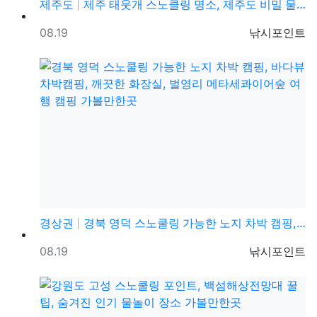
제주도
제주 태웃개 스노클링 명소, 제주도 비밀 물놀이 스팟 …
등록일
등록자
08.19
낚시포인트
경상권
경북 영덕 스노쿨링 가능한 노지 차박 캠핑, 바다뷰 차…
등록일
등록자
08.19
낚시포인트