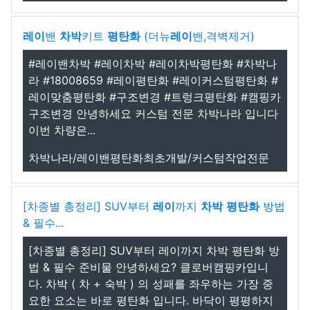
레이
밴
차박
키트
평탄화
(더뉴
레이
밴,격벽제거)
#레이밴차박 #레이차박 #레이차박평탄화 #차박나
라 #18008659 #레이평탄화 #레이커스텀평탄화 #
레이맞춤평탄화 #구조변경 #트렁크평탄화 #캠핑카
구조변경 안녕하세요 커스텀 전문 차박나라 입니다
이번 차량은...
차박나라/레이밴평탄화최초개발/커스텀작업전문
[차종별 총정리] SUV부터
레이
까지
차박
평탄화
방법
& 필수...
[차종별 총정리] SUV부터 레이까지 차박 평탄화 방
법 & 필수 준비물 안녕하세요? 클로버캠핑카입니
다. 차박 ( 차 + 숙박 ) 의 성패를 좌우하는 가장 중
요한 요소는 바로 평탄화 입니다. 바닥이 평평하지