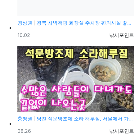
경상권
경북 차박캠핑 화장실 주차장 편의시설 좋은 캠핑장, 의…
등록일
등록자
10.02
낚시포인트
충청권
당진 석문방조제 소라 해루질, 서울에서 가까운 서해 해…
등록일
등록자
08.26
낚시포인트