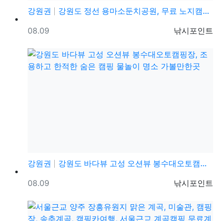
강원권
강원도 정선 용마소둔치공원, 무료 노지캠핑지 취사 야영…
등록일
등록자
08.09
낚시포인트
강원권
강원도 바다뷰 고성 오션뷰 봉수대오토캠핑장, 조용하고 …
등록일
등록자
08.09
낚시포인트