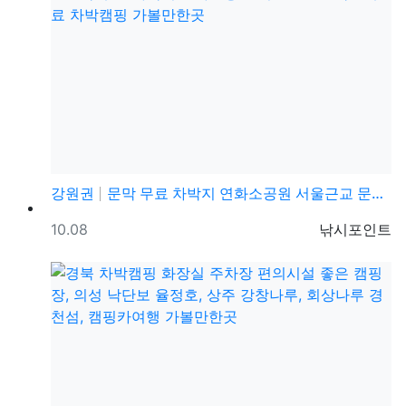
강원권
문막 무료 차박지 연화소공원 서울근교 문막교 무료 차박…
등록일
등록자
10.08
낚시포인트