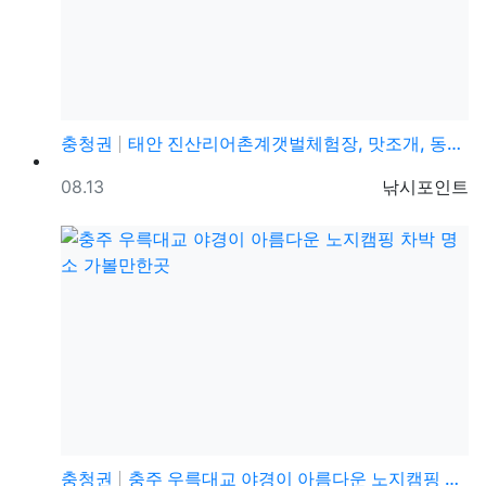
충청권
태안 진산리어촌계갯벌체험장, 맛조개, 동죽 해루질 체험…
등록일
등록자
08.13
낚시포인트
충청권
충주 우륵대교 야경이 아름다운 노지캠핑 차박 명소 가볼…