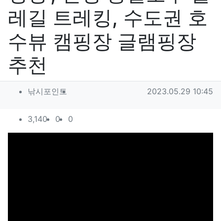
레길 트레킹, 수도권 호
수뷰 캠핑장 글램핑장
추천
작성자 정보
작성
작성일
낚시포인트
2023.05.29 10:45
컨텐츠 정보
조회
추천
비추천
3,140
0
0
본문