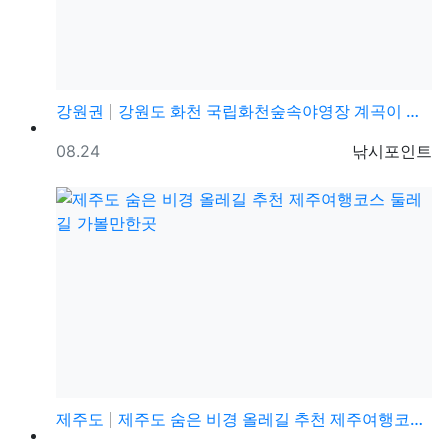
강원권
강원도 화천 국립화천숲속야영장 계곡이 있는 국공립캠핑장…
등록일
등록자
08.24
낚시포인트
제주도
제주도 숨은 비경 올레길 추천 제주여행코스 둘레길 가볼…