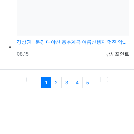
경상권
문경 대야산 용추계곡 여름산행지 멋진 암릉구간 트레킹 …
등록일
등록자
08.15
낚시포인트
(current)
1
2
3
4
5