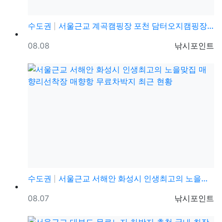
수도권
서울근교 계곡캠핑장 포천 담터오지캠핑장 담터계곡 캠핑장…
등록일
등록자
08.08
낚시포인트
수도권
서울근교 서해안 화성시 인생최고의 노을맞집 매향리선착장…
등록일
등록자
08.07
낚시포인트