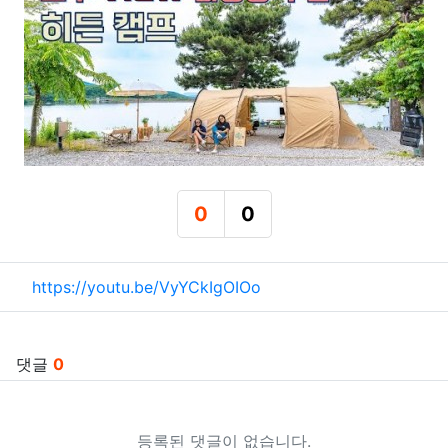
0
0
추천
비추천
관련자료
https://youtu.be/VyYCkIgOIOo
댓글
0
등록된 댓글이 없습니다.