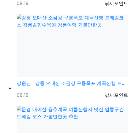
등록일
등록자
08.19
낚시포인트
강원권
강릉 오대산 소금강 구룡폭포 계곡산행 트레킹코스 강릉솔…
등록일
등록자
08.18
낚시포인트