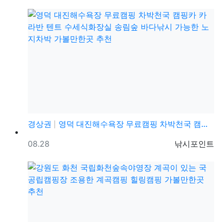
경상권
영덕 대진해수욕장 무료캠핑 차박천국 캠핑카 카라반 텐트…
등록일
등록자
08.28
낚시포인트