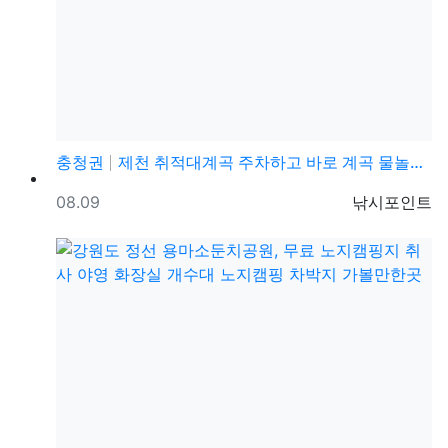
충청권
제천 취적대계곡 주차하고 바로 계곡 물놀이 가능한 화장…
등록일
등록자
08.09
낚시포인트