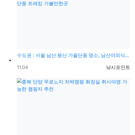
수도권
서울 남산 용산 가을단풍 명소, 남산야외식물원, 남산골…
등록일
등록자
11.04
낚시포인트