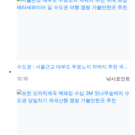
수도권
서울근교 대부도 무료노지 차박지 추천 국내 최장 메타세…
등록일
등록자
10.16
낚시포인트