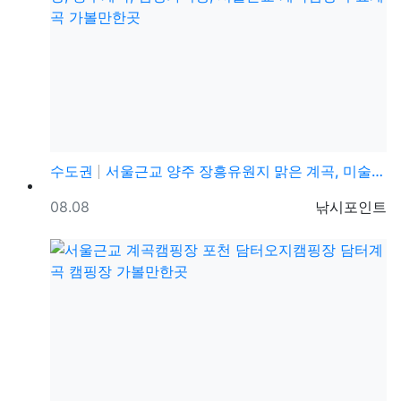
수도권
서울근교 양주 장흥유원지 맑은 계곡, 미술관, 캠핑장,…
등록일
등록자
08.08
낚시포인트