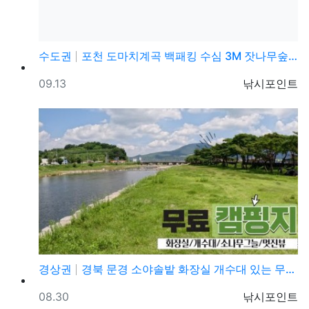
수도권
포천 도마치계곡 백패킹 수심 3M 잣나무숲박지 수도권 …
등록일
등록자
09.13
낚시포인트
경상권
경북 문경 소야솔밭 화장실 개수대 있는 무료캠핑장 노지…
등록일
등록자
08.30
낚시포인트