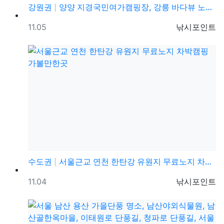
강원권
양양 지경국민여가캠핑장, 강릉 바다뷰 노지 차박캠핑 가…
등록일
등록자
11.05
낚시포인트
수도권
서울근교 연천 한탄강 유원지 무료노지 차박캠핑 가볼만한…
등록일
등록자
11.04
낚시포인트