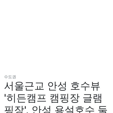
분류
수도권
서울근교 안성 호수뷰
'히든캠프 캠핑장 글램
핑장', 안성 용설호수 둘