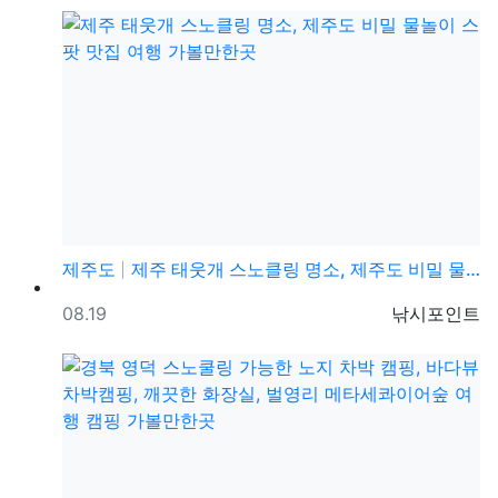
제주도
제주 태웃개 스노클링 명소, 제주도 비밀 물놀이 스팟 …
등록일
등록자
08.19
낚시포인트