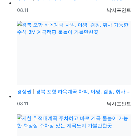
등록일
등록자
08.11
낚시포인트
경상권
경북 포항 하옥계곡 차박, 야영, 캠핑, 취사 가능한 …
등록일
등록자
08.11
낚시포인트