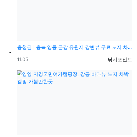
충청권
충북 영동 금강 유원지 강변뷰 무료 노지 차박캠핑 가볼…
등록일
등록자
11.05
낚시포인트