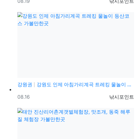
등록일
등록자
08.19
낚시포인트
강원권
강원도 인제 아침가리계곡 트레킹 물놀이 등산코스 가볼만…
등록일
등록자
08.16
낚시포인트