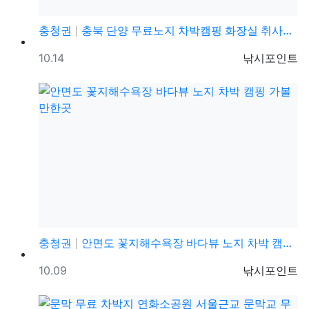
충청권
충북 단양 무료노지 차박캠핑 화장실 취사야영 가능한 캠…
등록일
등록자
10.14
낚시포인트
충청권
안면도 꽃지해수욕장 바다뷰 노지 차박 캠핑 가볼만한곳
등록일
등록자
10.09
낚시포인트