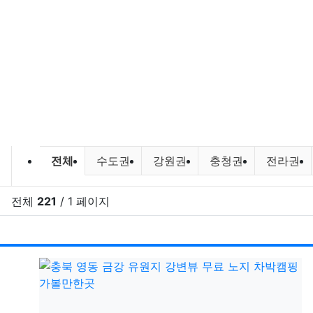
캠핑정보 및 캠핑장비 소개 분류 목
전체
수도권
강원권
충청권
전라권
전체
221
/ 1 페이지
RSS
게시
게