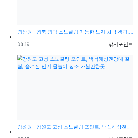
경상권
경북 영덕 스노쿨링 가능한 노지 차박 캠핑, 바다뷰 차…
등록일
등록자
08.19
낚시포인트
강원권
강원도 고성 스노쿨링 포인트, 백섬해상전망대 꿀팁, 숨…