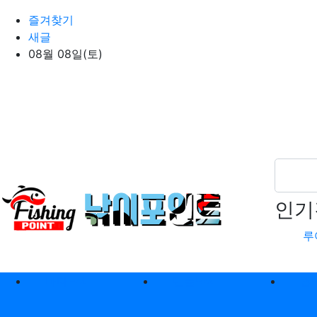
상단 네비
즐겨찾기
새글
08월 08일(토)
인기
루
메인 메뉴
바다낚시
민물낚시
캠