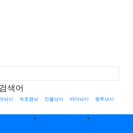
검색어
어낚시
속초캠낚
민물낚시
바다낚시
원투낚시
낚
낚시터
캠핑