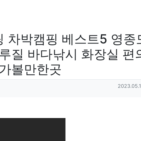
 차박캠핑 베스트5 영종
해루질 바다낚시 화장실 편
 가볼만한곳
작성일
2023.05.1