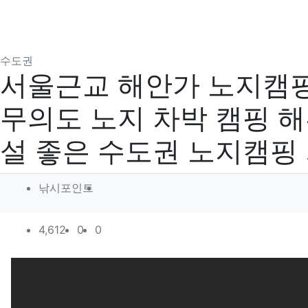
분류
수도권
서울근교 해안가 노지캠핑
무의도 노지 차박 캠핑 
설 좋은 수도권 노지캠핑
작성자 정보
작성
낚시포인트
컨텐츠 정보
조회
추천
비추천
4,612
0
0
본문