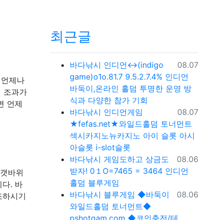
최근글
등록일
바다낚시
인디언↔(indigo
08.07
game)o1o.81.7 9.5.2.7.4% 인디언
 언제나
바둑이,온라인 홀덤 투명한 운영 방
시 조과가
식과 다양한 참가 기회
면 언제
등록일
바다낚시
인디언게임
08.07
★fefas.net★와일드홀덤 토너먼트
섹­시카­지노뉴카­지노 아이 슬롯 아시
아슬­롯 i-slot슬­롯
등록일
바다낚시
게임도하고 상금도
08.06
받자! 0１O=7465 = 3464 인디언
 갯바위
홀덤 블루게임
다. 바
등록일
바다낚시
블루게임 ◆바둑이
08.06
조하시기
와일드홀덤 토너먼트◆
pshotgam.com ◆코인충전/테