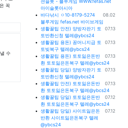
션슬롯 - 블루게임 WWW.fefas.net
은 꼭
아이슬롯아시아
등록일
바다낚시
ㅇ10-8179-5274
08.02
블루게임 fefas.net 바이브게임
등록일
생활꿀팁
안전) 양방자판기 토
07.13
토반환신청 텔레@ybcs24
등록일
생활꿀팁
용돈) 꽁머니지급 토
07.13
토빚복구 텔레@ybcs24
낼 수
등록일
생활꿀팁
용돈) 토토잃은돈반
07.13
환 토토잃은돈복구 텔레@ybcs24
등록일
생활꿀팁
당일) 양방자판기 토
07.13
토반환신청 텔레@ybcs24
등록일
생활꿀팁
안전) 토토잃은돈반
07.13
환 토토잃은돈복구 텔레@ybcs24
등록일
생활꿀팁
당일) 토토잃은돈반
07.12
환 토토잃은돈복구 텔레@ybcs24
등록일
생활꿀팁
당일) 사이트잃은돈
07.12
반환 사이트잃은돈복구 텔레
@ybcs24