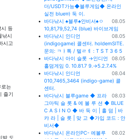
더/USDT가능◆블루게임◆ 온라인
실전 blue바 둑 이.
등록일
바다낚시
♠블루♠안비서♠ㅇ
08.05
낚시 등
10,81,79,52,74 (blue) 바이브게임
등록일
민물낚시
바다낚시
인디언
08.05
인하시고
(indigogame) 콜센터. holdemSITE.
문의: ㅋㅏ톡 / 텔ㄹㅔ : T S T 3 6 5
등록일
바다낚시
아이 슬롯 →인디언
08.05
홀덤게임 0. 10.81.7 9.→5.2.7.4%
등록일
바다낚시
인디언
08.04
010,7465,3464 (indigo-game) 콜
유로는
센터.
이 즐기
등록일
바다낚시
블루game ◆ 프라
08.03
그마틱 슬 롯 & 에 볼 루 션 ◆ BLUE
C A S I N O ◆ 바 둑 이 | 홀 덤 | 바
캬 라 | 슬 롯 | 맞 고 ◆가입 코드 : 안
비서◆
등록일
바다낚시
온라인PC- 에볼루
08.02
비박 도