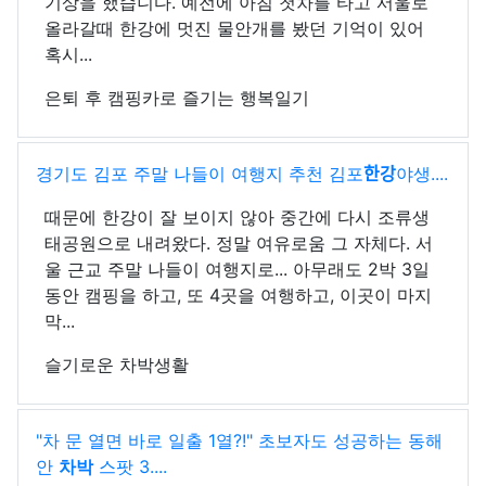
기상을 했습니다. 예전에 아침 첫차를 타고 서울로
올라갈때 한강에 멋진 물안개를 봤던 기억이 있어
혹시...
은퇴 후 캠핑카로 즐기는 행복일기
경기도 김포 주말 나들이 여행지 추천 김포
한강
야생....
때문에 한강이 잘 보이지 않아 중간에 다시 조류생
태공원으로 내려왔다. 정말 여유로움 그 자체다. 서
울 근교 주말 나들이 여행지로... 아무래도 2박 3일
동안 캠핑을 하고, 또 4곳을 여행하고, 이곳이 마지
막...
슬기로운 차박생활
"차 문 열면 바로 일출 1열?!" 초보자도 성공하는 동해
안
차박
스팟 3....