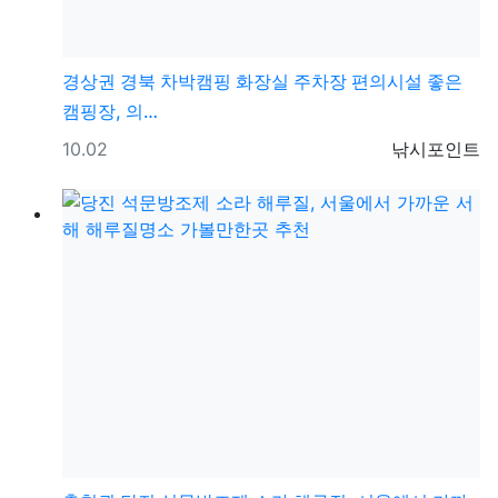
경상권
경북 차박캠핑 화장실 주차장 편의시설 좋은
캠핑장, 의…
등록일
등록자
10.02
낚시포인트