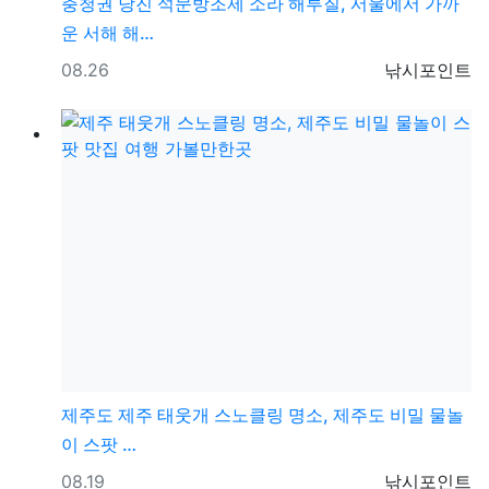
충청권
당진 석문방조제 소라 해루질, 서울에서 가까
운 서해 해…
등록일
등록자
08.26
낚시포인트
제주도
제주 태웃개 스노클링 명소, 제주도 비밀 물놀
이 스팟 …
등록일
등록자
08.19
낚시포인트