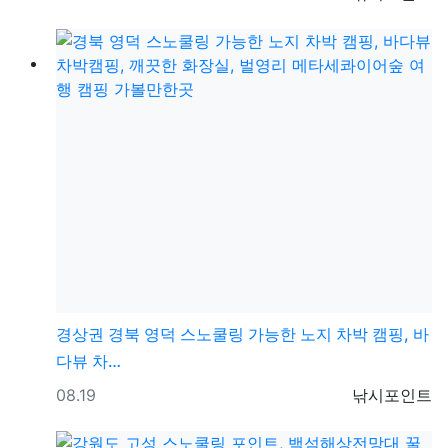
경상권
경북 영덕 스노쿨링 가능한 노지 차박 캠핑, 바
다뷰 차…
등록일
등록자
08.19
낚시포인트