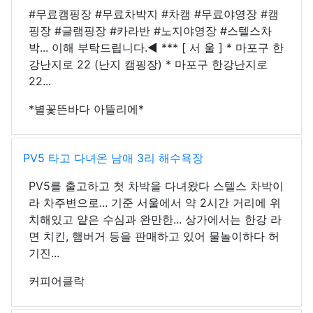
#무료캠핑장 #무료차박지 #차캠 #무료야영장 #캠
핑장 #글램핑장 #카라반 #노지야영장 #스텔스차
박... 이해 부탁드립니다.◀ *** [ 서 울 ] * 마포구 한
강난지로 22 (난지 캠핑장) * 마포구 한강난지로
22...
*별꽃뜬바다 아뜰리에*
PV5 타고 다녀온 남애 3리 해수욕장
PV5를 출고하고 첫 차박을 다녀왔다 스텔스 차박이
라 차주변으로... 기준 서울에서 약 2시간 거리에 위
치해있고 얕은 수심과 완만한... 상가에서는 한강 라
면 치킨, 햄버거 등을 판매하고 있어 물놀이하다 허
기진...
커피어클락