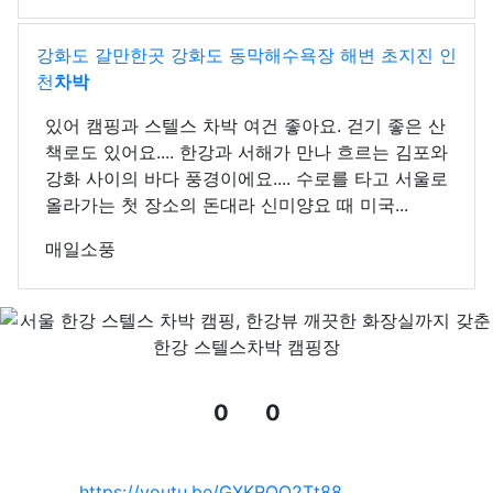
강화도 갈만한곳 강화도 동막해수욕장 해변 초지진 인
천
차박
있어 캠핑과 스텔스 차박 여건 좋아요. 걷기 좋은 산
책로도 있어요.... 한강과 서해가 만나 흐르는 김포와
강화 사이의 바다 풍경이에요.... 수로를 타고 서울로
올라가는 첫 장소의 돈대라 신미양요 때 미국...
매일소풍
0
0
추천
비추천
관련자료
https://youtu.be/GXKRQQ2Tt88