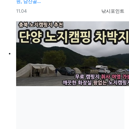
원, 남산골…
등록일
등록자
11.04
낚시포인트