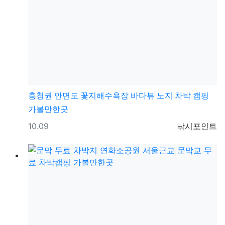
충청권
안면도 꽃지해수욕장 바다뷰 노지 차박 캠핑
가볼만한곳
등록일
등록자
10.09
낚시포인트