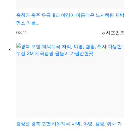
충청권
충주 우륵대교 야경이 아름다운 노지캠핑 차박
명소 가볼…
등록일
등록자
08.11
낚시포인트
경상권
경북 포항 하옥계곡 차박, 야영, 캠핑, 취사 가