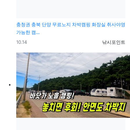
충청권
충북 단양 무료노지 차박캠핑 화장실 취사야영
가능한 캠…
등록일
등록자
10.14
낚시포인트