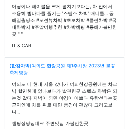
어닝이나 테이블을 크게 펼치기보다는, 차 안에서
조용히 밤바다를 즐기는 '스텔스 차박' 매너를... 동
해일출명소 #오션뷰차박 #초보차박 #클린차박 #국
내차박지 #주말여행추천 #차박캠핑 #동해가볼만한
곳 " "
IT & CAR
(
한강
차박
)여의도
한강
공원 제1주차장 2023년 불꽃
축제명당
여의도 더 현대 서울 갔다가 여의한강공원에는 차크
닉 할만한데 없나보다가 발견한곳 스텔스 차박은 되
는것 같다 저녁이 되면 야경이 예쁘다 유람선타는곳
근처인데 차를 뒤로 대면 풍경이 괜찮다 그러고보
니...
캠핑장명당데크 주변맛집 가볼만한곳