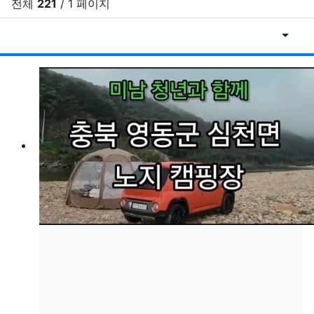
전체
221
/ 1 페이지
게시물
RSS
게