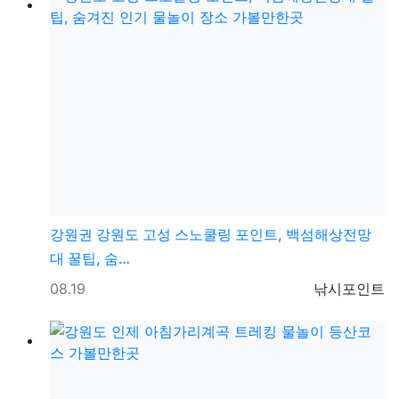
강원권
강원도 고성 스노쿨링 포인트, 백섬해상전망
대 꿀팁, 숨…
등록일
등록자
08.19
낚시포인트