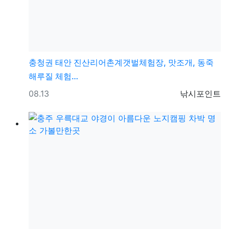
충청권
태안 진산리어촌계갯벌체험장, 맛조개, 동죽
해루질 체험…
등록일
등록자
08.13
낚시포인트