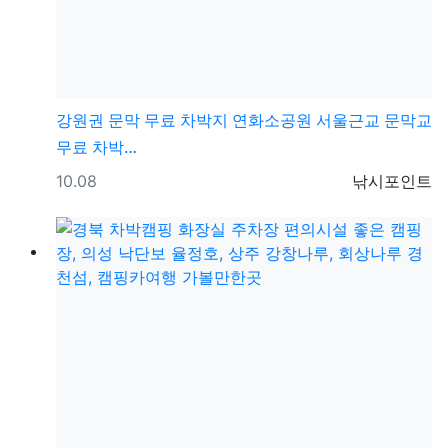
강원권
문막 무료 차박지 연화소공원 서울근교 문막교
무료 차박…
등록일
등록자
10.08
낚시포인트