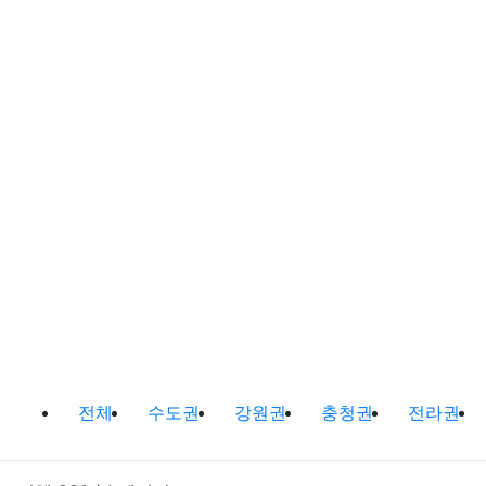
캠핑정보 및 캠핑장비 소개 분류 목
전체
수도권
강원권
충청권
전라권