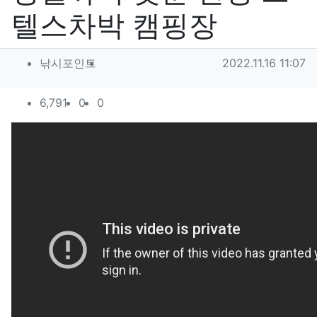
텔스차박 캠핑장
작성자 정보
작성
작성일
낚시포인트
2022.11.16 11:07
컨텐츠 정보
조회
추천
비추천
6,791
0
0
본문