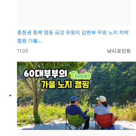
충청권
충북 영동 금강 유원지 강변뷰 무료 노지 차박
캠핑 가볼…
등록일
등록자
11.05
낚시포인트