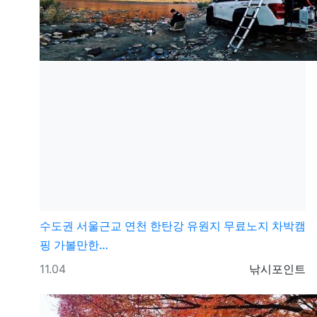
수도권
서울근교 연천 한탄강 유원지 무료노지 차박캠
핑 가볼만한…
등록일
등록자
11.04
낚시포인트