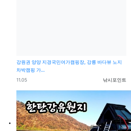
강원권
양양 지경국민여가캠핑장, 강릉 바다뷰 노지
차박캠핑 가…
등록일
등록자
11.05
낚시포인트