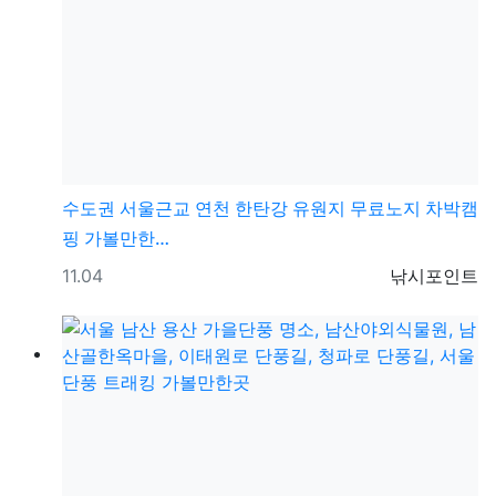
수도권
서울근교 연천 한탄강 유원지 무료노지 차박캠
핑 가볼만한…
등록일
등록자
11.04
낚시포인트