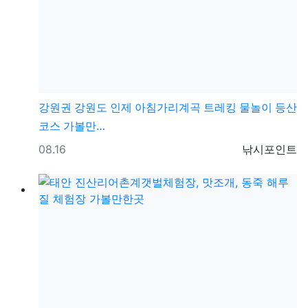
강원권
강원도 인제 아침가리계곡 트레킹 물놀이 등산
코스 가볼만…
등록일
등록자
08.16
낚시포인트