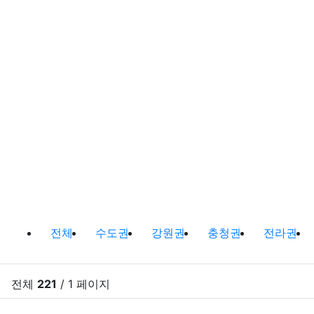
캠핑정보 및 캠핑장비 소개 분류 목
전체
수도권
강원권
충청권
전라권
전체
221
/ 1 페이지