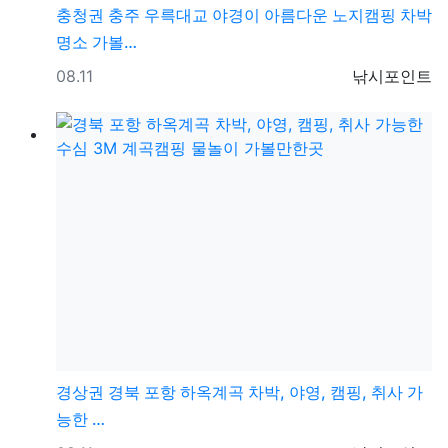
충청권
충주 우륵대교 야경이 아름다운 노지캠핑 차박
명소 가볼…
등록일
등록자
08.11
낚시포인트
경상권
경북 포항 하옥계곡 차박, 야영, 캠핑, 취사 가
능한 …