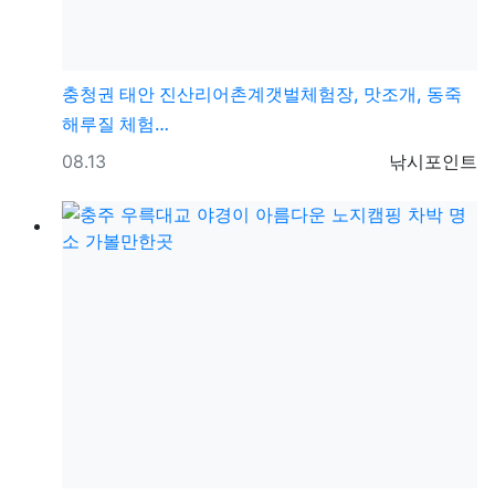
충청권
태안 진산리어촌계갯벌체험장, 맛조개, 동죽
해루질 체험…
등록일
등록자
08.13
낚시포인트