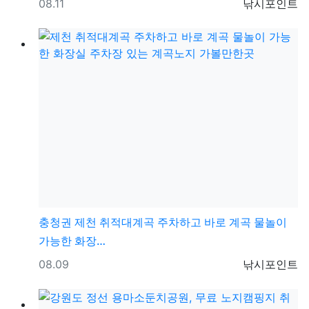
등록일
등록자
08.11
낚시포인트
충청권
제천 취적대계곡 주차하고 바로 계곡 물놀이
가능한 화장…
등록일
등록자
08.09
낚시포인트