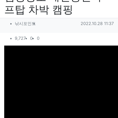
프탑 차박 캠핑
작성자 정보
작성
작성일
낚시포인트
2022.10.28 11:37
컨텐츠 정보
조회
추천
비추천
9,727
0
0
본문