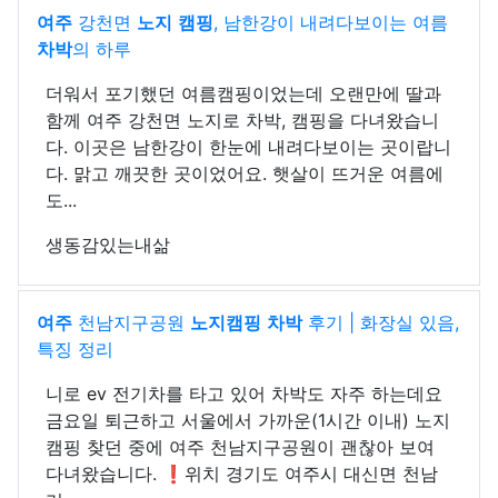
여주
강천면
노지
캠핑
, 남한강이 내려다보이는 여름
차박
의 하루
더워서 포기했던 여름캠핑이었는데 오랜만에 딸과
함께 여주 강천면 노지로 차박, 캠핑을 다녀왔습니
다. 이곳은 남한강이 한눈에 내려다보이는 곳이랍니
다. 맑고 깨끗한 곳이었어요. 햇살이 뜨거운 여름에
도...
생동감있는내삶
여주
천남지구공원
노지
캠핑
차박
후기 | 화장실 있음,
특징 정리
니로 ev 전기차를 타고 있어 차박도 자주 하는데요
금요일 퇴근하고 서울에서 가까운(1시간 이내) 노지
캠핑 찾던 중에 여주 천남지구공원이 괜찮아 보여
다녀왔습니다. ❗️위치 경기도 여주시 대신면 천남