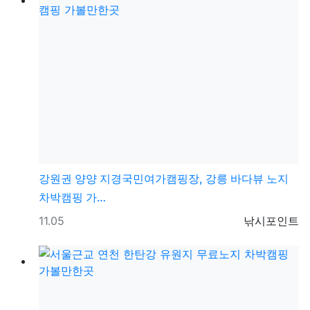
강원권
양양 지경국민여가캠핑장, 강릉 바다뷰 노지
차박캠핑 가…
등록일
등록자
11.05
낚시포인트