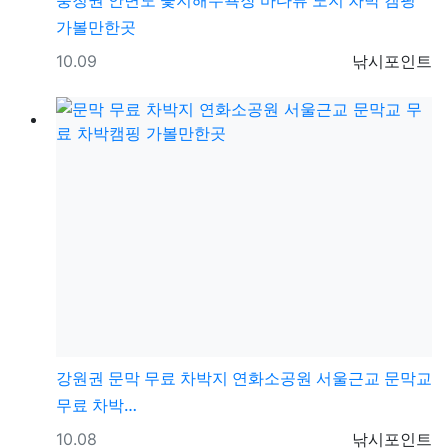
충청권
안면도 꽃지해수욕장 바다뷰 노지 차박 캠핑
가볼만한곳
등록일
등록자
10.09
낚시포인트
강원권
문막 무료 차박지 연화소공원 서울근교 문막교
무료 차박…
등록일
등록자
10.08
낚시포인트