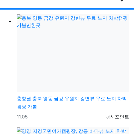
게시물
RSS
게
충청권
충북 영동 금강 유원지 강변뷰 무료 노지 차박
캠핑 가볼…
등록일
등록자
11.05
낚시포인트