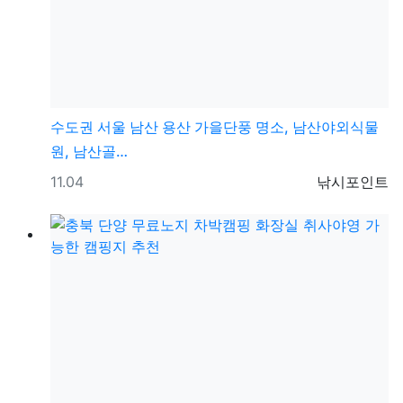
수도권
서울 남산 용산 가을단풍 명소, 남산야외식물
원, 남산골…
등록일
등록자
11.04
낚시포인트