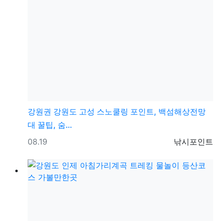
강원권
강원도 고성 스노쿨링 포인트, 백섬해상전망
대 꿀팁, 숨…
등록일
등록자
08.19
낚시포인트