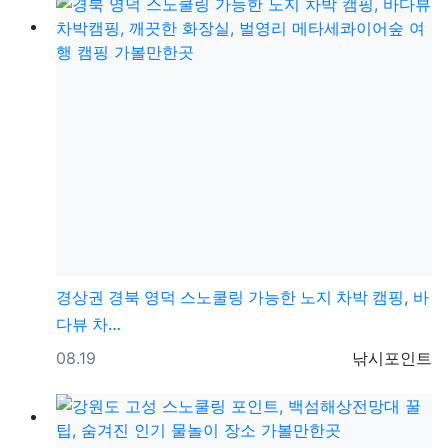
경상권
경북 영덕 스노쿨링 가능한 노지 차박 캠핑, 바
다뷰 차…
등록일
등록자
08.19
낚시포인트