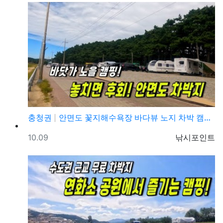
충청권
안면도 꽃지해수욕장 바다뷰 노지 차박 캠핑 가볼만한곳
등록일
등록자
10.09
낚시포인트