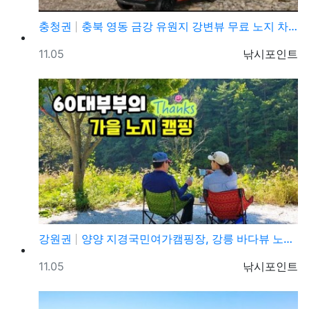
충청권
충북 영동 금강 유원지 강변뷰 무료 노지 차박캠핑 가볼…
등록일
등록자
11.05
낚시포인트
강원권
양양 지경국민여가캠핑장, 강릉 바다뷰 노지 차박캠핑 가…
등록일
등록자
11.05
낚시포인트