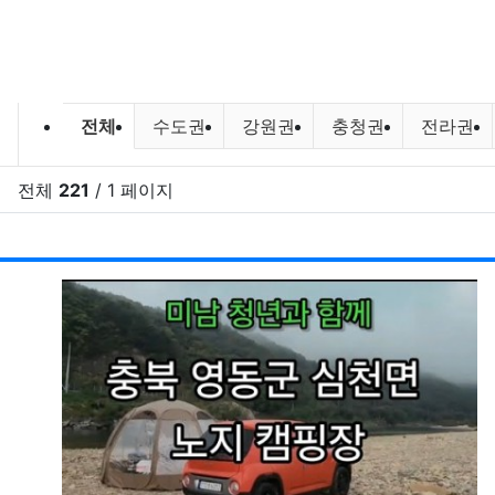
캠핑정보 및 캠핑장비 소개 분류 목
전체
수도권
강원권
충청권
전라권
전체
221
/ 1 페이지
RSS
게시
게