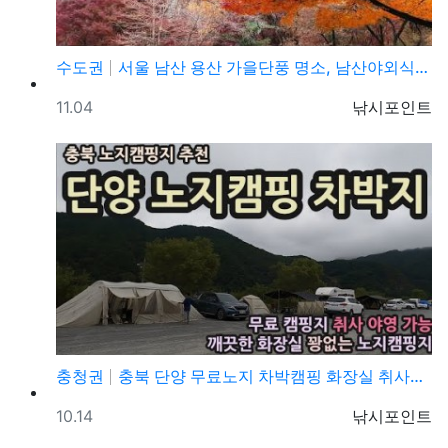
수도권
서울 남산 용산 가을단풍 명소, 남산야외식물원, 남산골…
등록일
등록자
11.04
낚시포인트
충청권
충북 단양 무료노지 차박캠핑 화장실 취사야영 가능한 캠…
등록일
등록자
10.14
낚시포인트