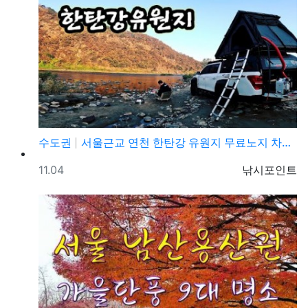
수도권
서울근교 연천 한탄강 유원지 무료노지 차박캠핑 가볼만한…
등록일
등록자
11.04
낚시포인트