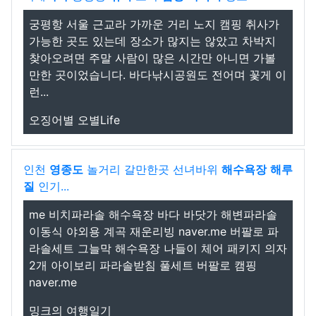
궁평항 서울 근교라 가까운 거리 노지 캠핑 취사가
가능한 곳도 있는데 장소가 많지는 않았고 차박지
찾아오려면 주말 사람이 많은 시간만 아니면 가볼
만한 곳이었습니다. 바다낚시공원도 전어며 꽃게 이
런...
오징어별 오별Life
인천
영종도
놀거리 갈만한곳 선녀바위
해수욕장
해루
질
인기...
me 비치파라솔 해수욕장 바다 바닷가 해변파라솔
이동식 야외용 계곡 재운리빙 naver.me 버팔로 파
라솔세트 그늘막 해수욕장 나들이 체어 패키지 의자
2개 아이보리 파라솔받침 풀세트 버팔로 캠핑
naver.me
밍크의 여행일기