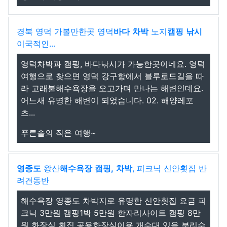
경북 영덕 가볼만한곳 영덕
바다
차박
노지
캠핑
낚시
이국적인...
영덕차박과 캠핑, 바다낚시가 가능한곳이네요. 영덕
여행으로 찾으면 영덕 강구항에서 블루로드길을 따
라 고래불해수욕장을 오고가며 만나는 해변인데요.
어느새 유명한 해변이 되었습니다. 02. 해양레포
츠...
푸른솔의 작은 여행~
영종도
왕산
해수욕장
캠핑,
차박
, 피크닉 신안횟집 반
려견동반
해수욕장 영종도 차박지로 유명한 신안횟집 요금 피
크닉 3만원 캠핑1박 5만원 한자리사이트 캠핑 8만
원 화장실 횟집,공용화장실이용 개수대 있음 분리수