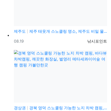
제주도
제주 태웃개 스노클링 명소, 제주도 비밀 물놀이 스팟 …
등록일
등록자
08.19
낚시포인트
경상권
경북 영덕 스노쿨링 가능한 노지 차박 캠핑, 바다뷰 차…