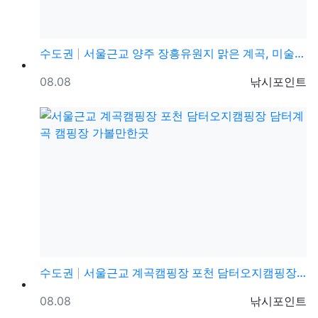
수도권
서울근교 양주 장흥유원지 맑은 계곡, 미술관, 캠핑장,…
등록일
등록자
08.08
낚시포인트
수도권
서울근교 계곡캠핑장 포천 담터오지캠핑장 담터계곡 캠핑장…
등록일
등록자
08.08
낚시포인트