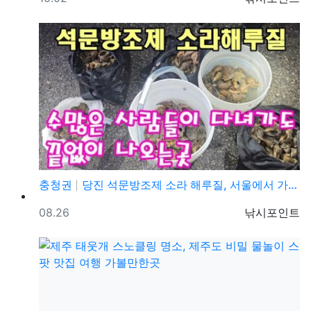
충청권
당진 석문방조제 소라 해루질, 서울에서 가까운 서해 해…
등록일
등록자
08.26
낚시포인트