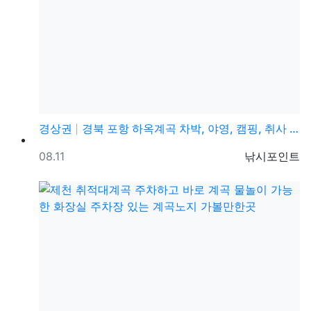
경상권
경북 포항 하옥계곡 차박, 야영, 캠핑, 취사 가능한 …
등록일
등록자
08.11
낚시포인트