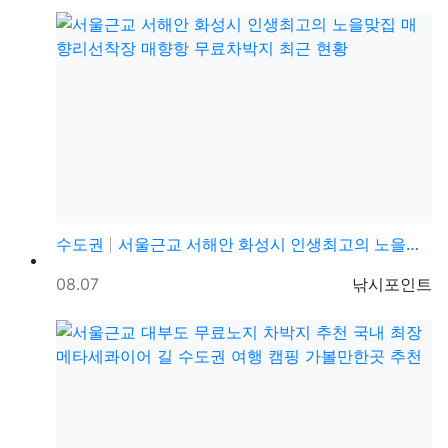
수도권
서울근교 서해안 화성시 인생최고의 노을맞집 매향리선착장…
등록일
등록자
08.07
낚시포인트