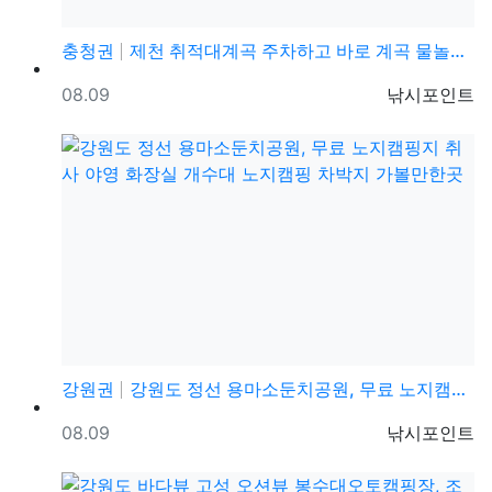
충청권
제천 취적대계곡 주차하고 바로 계곡 물놀이 가능한 화장…
등록일
등록자
08.09
낚시포인트
강원권
강원도 정선 용마소둔치공원, 무료 노지캠핑지 취사 야영…
등록일
등록자
08.09
낚시포인트