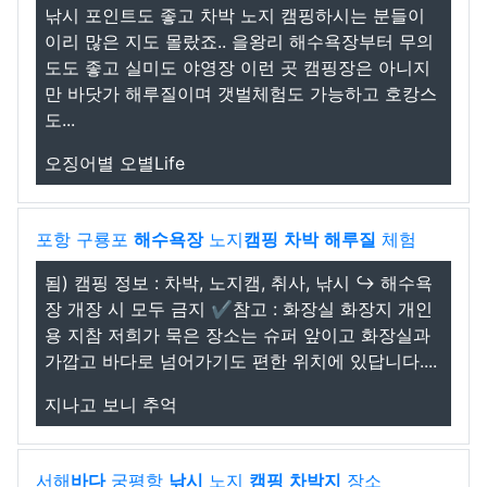
낚시 포인트도 좋고 차박 노지 캠핑하시는 분들이
이리 많은 지도 몰랐죠.. 을왕리 해수욕장부터 무의
도도 좋고 실미도 야영장 이런 곳 캠핑장은 아니지
만 바닷가 해루질이며 갯벌체험도 가능하고 호캉스
도...
오징어별 오별Life
포항 구룡포
해수욕장
노지
캠핑
차박
해루질
체험
됨) 캠핑 정보 : 차박, 노지캠, 취사, 낚시 ↪️ 해수욕
장 개장 시 모두 금지 ✔️참고 : 화장실 화장지 개인
용 지참 저희가 묵은 장소는 슈퍼 앞이고 화장실과
가깝고 바다로 넘어가기도 편한 위치에 있답니다....
지나고 보니 추억
서해
바다
궁평항
낚시
노지
캠핑
차박지
장소