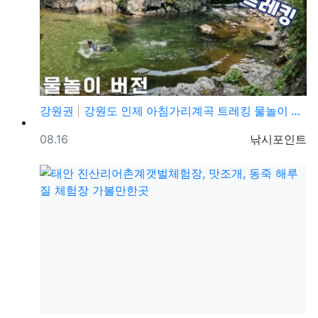
강원권
강원도 인제 아침가리계곡 트레킹 물놀이 등산코스 가볼만…
등록일
등록자
08.16
낚시포인트