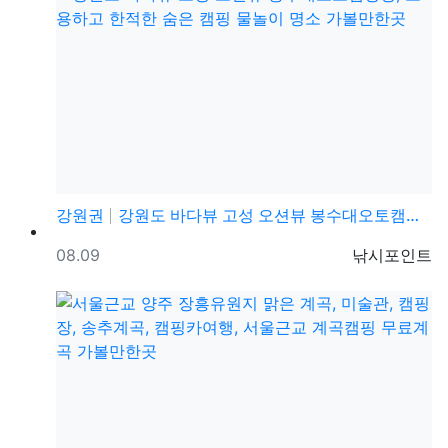
강원권
강원도 바다뷰 고성 오션뷰 봉수대오토캠핑장, 조용하고 …
등록일
등록자
08.09
낚시포인트