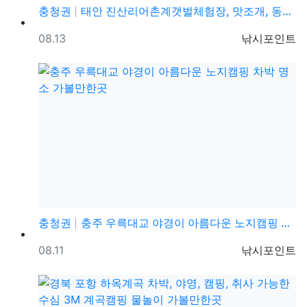
충청권
태안 진산리어촌계갯벌체험장, 맛조개, 동죽 해루질 체험…
등록일
등록자
08.13
낚시포인트
충청권
충주 우륵대교 야경이 아름다운 노지캠핑 차박 명소 가볼…
등록일
등록자
08.11
낚시포인트