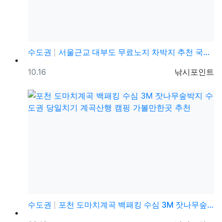
수도권
서울근교 대부도 무료노지 차박지 추천 국내 최장 메타세…
등록일
등록자
10.16
낚시포인트
수도권
포천 도마치계곡 백패킹 수심 3M 잣나무숲박지 수도권 …