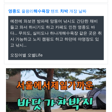
영종도
을왕리
해수욕장
텐트
차박
개장 날짜
예전에 와보면 방파제 망둥어 낚시도 간단한 채비
들고 와서 하시기도 하고 카페도 인천 영종도 바
다... 무의도, 실미도나 하나개해수욕장 같은 곳은 취
사 가능하고 노지 캠핑도 하고 하던데 야영장도 있
고 낚시...
오징어별 오별Life