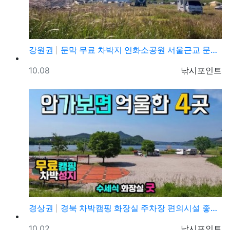
강원권
문막 무료 차박지 연화소공원 서울근교 문막교 무료 차박…
등록일
등록자
10.08
낚시포인트
경상권
경북 차박캠핑 화장실 주차장 편의시설 좋은 캠핑장, 의…
등록일
등록자
10.02
낚시포인트