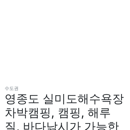
분류
수도권
영종도 실미도해수욕장
차박캠핑, 캠핑, 해루
질, 바다낚시가 가능한