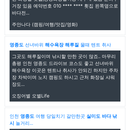
거장 있음 예약번호 010 **** **** 횟집 왼쪽옆으로
바다전...
주안나다 (캠핑/여행/맛집/영화)
영종도
선녀바위
해수욕장
해루질
물때 텐트 취사
그곳도 해루질이며 낚시할 만한 곳이 많죠.. 마무리
총평 인천 영종도 드라이브 코스도 좋고 선녀바위
해수욕장 이곳은 텐트나 취사가 안되긴 하지만 주차
장 차박이며 노지 캠핑도 하시고 근처 화장실 샤워
장도...
오징어별 오별Life
인천
영종도
여행 당일치기 갈만한곳
실미도
바다 낚
시
놀거리...