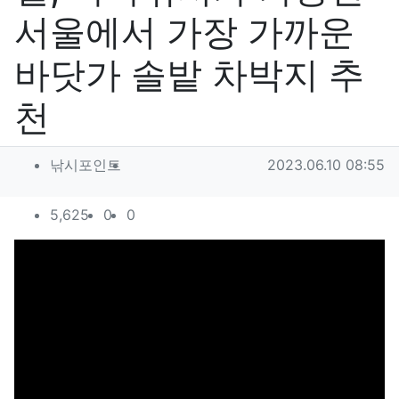
서울에서 가장 가까운
바닷가 솔밭 차박지 추
천
작성자 정보
작성
작성일
낚시포인트
2023.06.10 08:55
컨텐츠 정보
조회
추천
비추천
5,625
0
0
본문