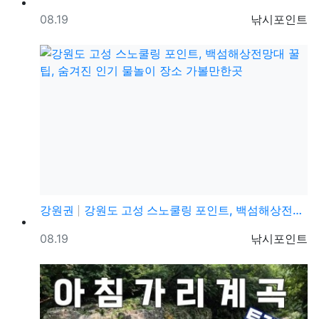
등록일
등록자
08.19
낚시포인트
강원권
강원도 고성 스노쿨링 포인트, 백섬해상전망대 꿀팁, 숨…
등록일
등록자
08.19
낚시포인트