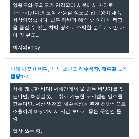
영종도와 무의도가 연결되어 서울에서 자차로
1~1.5시간이면 도착 가능할 정도로 접근성이 대폭
향상되었습니다. 넓은 해변과 해송 숲 아래서 캠핑
을 즐길 수 있는 차박 명소로 소박한 분위기지만 바
다 앞 뷰도...
빽지의enjoy
서해 깨끗한
바다
, 서산 벌천포
해수욕장
,
해루질
노지
캠핑
하기...
서해 깨끗한 바다! 서해안에서 물 맑은 바닷가를 찾
는다면, 화장실 있고 취사 가능한 노지캠핑 명소를
찾는다면, 서산 벌천포 해수욕장을 추천 전반적으로
조용하게 바닷가에서 시간 보내기 좋은 곳임엔 틀
림...
일상 쓰는 중,