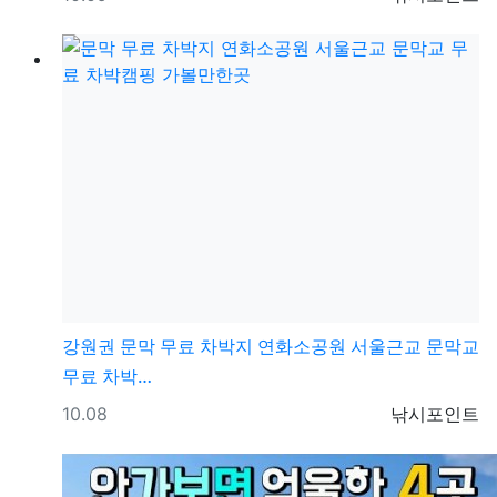
강원권
문막 무료 차박지 연화소공원 서울근교 문막교
무료 차박…
등록일
등록자
10.08
낚시포인트