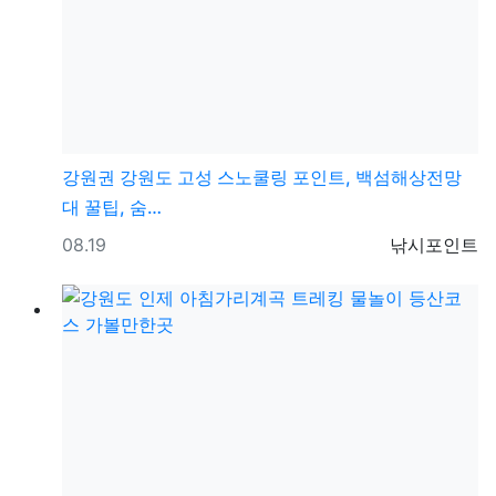
강원권
강원도 고성 스노쿨링 포인트, 백섬해상전망
대 꿀팁, 숨…
등록일
등록자
08.19
낚시포인트