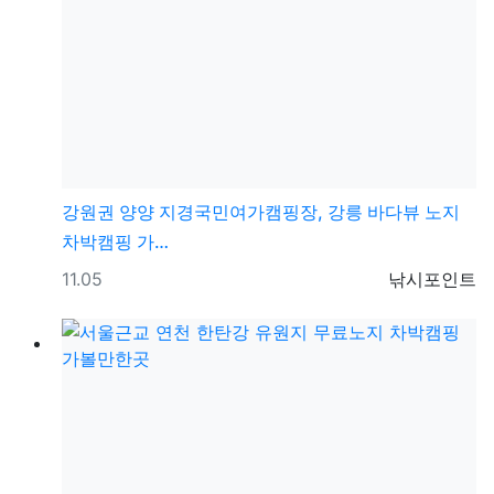
강원권
양양 지경국민여가캠핑장, 강릉 바다뷰 노지
차박캠핑 가…
등록일
등록자
11.05
낚시포인트