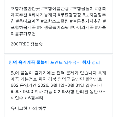
포항가볼만한곳 #포항여름관광 #포항물놀이 #경북
계곡추천 #취사가능계곡 #무료캠핑장 #노지캠핑추
천 #옥녀교계곡 #포항스노클링 #여름휴가지추천 #
포항하옥계곡 #인생물놀이스팟 #아이와계곡 #가족
여름휴가추천
200TREE 정보숲
영덕
옥계계곡
물놀이
포인트 입수금지
취사
정리
있어 물놀이 즐기기에는 전혀 문제가 없습니다 옥계
계곡 기본정보 위치 경북 영덕군 달산면 팔각산로
662 운영기간 2026. 6월 1일~8월 31일 입수시간
9:00~19:00 취사 가능 0 기타사항 반려견 동반 0 -
> 입수 x 6월부터...
유니크한 나의 하루