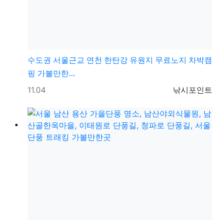
수도권
서울근교 연천 한탄강 유원지 무료노지 차박캠
핑 가볼만한…
등록일
등록자
11.04
낚시포인트