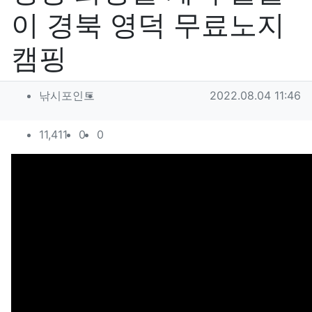
이 경북 영덕 무료노지
캠핑
작성자 정보
작성
작성일
낚시포인트
2022.08.04 11:46
컨텐츠 정보
조회
추천
비추천
11,411
0
0
본문