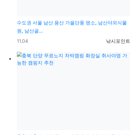
수도권
서울 남산 용산 가을단풍 명소, 남산야외식물
원, 남산골…
등록일
등록자
11.04
낚시포인트