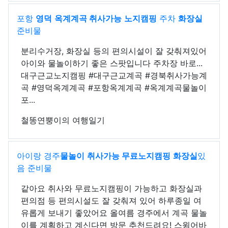
포항
영덕
옥계계곡 취사가능
노지캠핑
주차
화장실
준비물
분리수거장, 화장실 등의 편의시설이 잘 갖춰져있어
아이와 물놀이하기 좋은 스팟입니다 주차장 바로...
대구근교노지캠핑 #대구근교계곡 #경북취사가능계
곡 #영덕옥계계곡 #포항옥계계곡 #옥계계곡물놀이
포...
철똥연뿡이의 여행일기
아이랑 경주
물놀이
취사가능 무료
노지캠핑
화장실
있
음 준비물
같아요 취사와 무료노지캠핑이 가능하고 화장실과
편의점 등 편의시설도 잘 갖춰져 있어 하루종일 여
유롭게 보내기 좋았어요 올여름 경주에서 계곡 물놀
이를 계획하고 계신다면 방문 추천드려요! 스윔어바