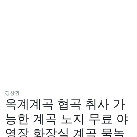
분류
경상권
옥계계곡 협곡 취사 가
능한 계곡 노지 무료 야
영장 화장실 계곡 물놀