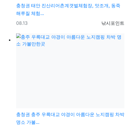
충청권
태안 진산리어촌계갯벌체험장, 맛조개, 동죽
해루질 체험…
등록일
등록자
08.13
낚시포인트
충청권
충주 우륵대교 야경이 아름다운 노지캠핑 차박
명소 가볼…