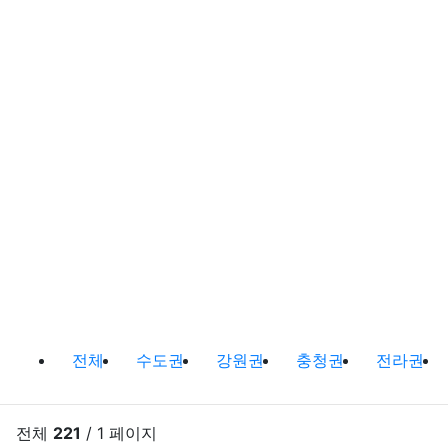
캠핑정보 및 캠핑장비 소개 분류 목
전체
수도권
강원권
충청권
전라권
전체
221
/ 1 페이지