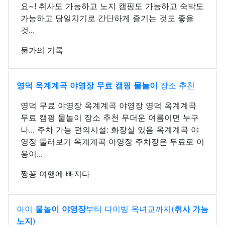
요~! 취사도 가능하고 노지 캠핑도 가능하고 숙박도
가능하고 당일치기로 간단하게 즐기는 것도 좋을
것...
물가의 기록
영덕
옥계계곡
야영장
무료
캠핑
물놀이
장소 추천
영덕 무료 야영장 옥계계곡 야영장 영덕 옥계계곡
무료 캠핑 물놀이 장소 추천 무더운 여름이면 누구
나... 주차 가능 편의시설: 화장실 있음 옥계계곡 야
영장 둘러보기 옥계계곡 아영장 주차장은 무료로 이
용이...
짱꽁 여행에 빠지다
아이
물놀이
야영장
부터 다이빙 옥녀교까지(
취사 가능
노지
)