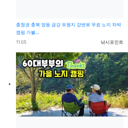
충청권
충북 영동 금강 유원지 강변뷰 무료 노지 차박
캠핑 가볼…
등록일
등록자
11.05
낚시포인트