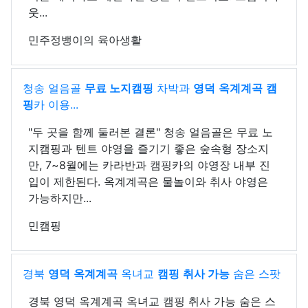
웃...
민주정뱅이의 육아생활
청송 얼음골
무료 노지캠핑
차박과
영덕
옥계계곡
캠
핑
카 이용...
"두 곳을 함께 둘러본 결론" 청송 얼음골은 무료 노
지캠핑과 텐트 야영을 즐기기 좋은 숲속형 장소지
만, 7~8월에는 카라반과 캠핑카의 야영장 내부 진
입이 제한된다. 옥계계곡은 물놀이와 취사 야영은
가능하지만...
민캠핑
경북
영덕
옥계계곡
옥녀교
캠핑
취사 가능
숨은 스팟
경북 영덕 옥계계곡 옥녀교 캠핑 취사 가능 숨은 스