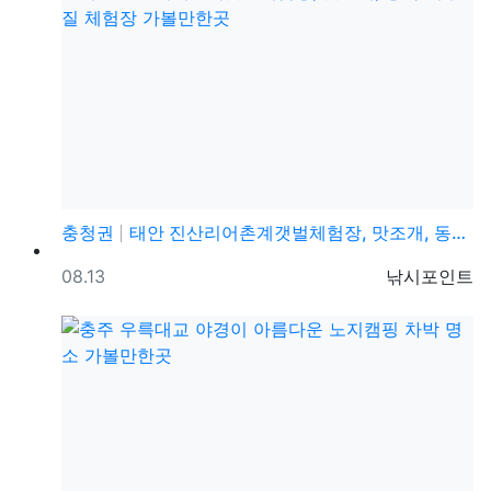
충청권
태안 진산리어촌계갯벌체험장, 맛조개, 동죽 해루질 체험…
등록일
등록자
08.13
낚시포인트