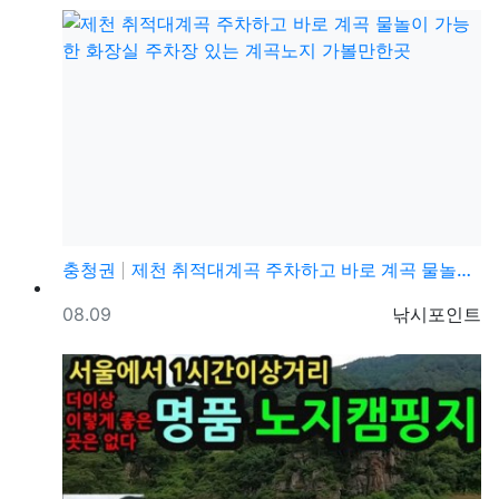
충청권
제천 취적대계곡 주차하고 바로 계곡 물놀이 가능한 화장…
등록일
등록자
08.09
낚시포인트