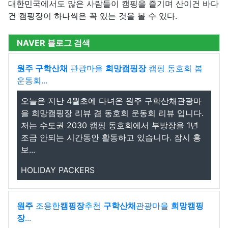
대한민국에서도 많은 사람들이 캠핑을 즐기며 산이건 바다
건 캠핑장이 하나씩은 꼭 있는 것을 볼 수 있다.
NAVER 블로그 검색
원주 구학산채
관광마을
희망캠핑장
캠핑 동호회 봄
운동회...
오늘은 지난 4월초에 다녀온 원주 구학산채관광마
을 희망캠핑장 리뷰 겸 동호회 운동회 리뷰 입니다.
저는 수도권 2030 캠핑 동호회에서 부방장을 1년
조금 안되는 시간동안 활동하고 있습니다. 잠시 홍
보...
HOLIDAY PACKERS
원주
조용한
캠핑장
추천
구학산채
관광마을
희망캠핑
장
...