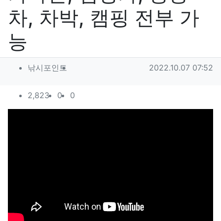
차, 차박, 캠핑 전부 가
능
작성자 정보
작성
작성일
낚시포인트
2022.10.07 07:52
컨텐츠 정보
조회
추천
비추천
2,823
0
0
본문