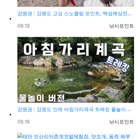
강원권
강원도 고성 스노쿨링 포인트, 백섬해상전망대 꿀팁, 숨…
등록일
등록자
08.19
낚시포인트
강원권
강원도 인제 아침가리계곡 트레킹 물놀이 등산코스 가볼만…
등록일
등록자
08.16
낚시포인트