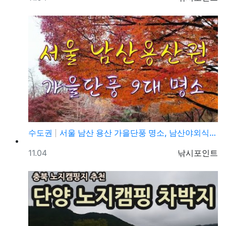
수도권
서울 남산 용산 가을단풍 명소, 남산야외식물원, 남산골…
등록일
등록자
11.04
낚시포인트