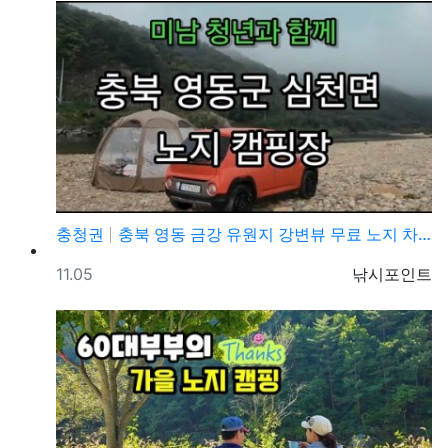
충청권
충북 영동 금강 유원지 강변뷰 무료 노지 차박캠핑 가볼…
등록일
등록자
11.05
낚시포인트