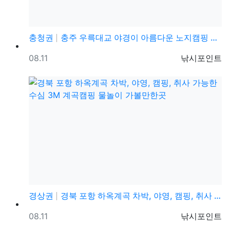
충청권
충주 우륵대교 야경이 아름다운 노지캠핑 차박 명소 가볼…
등록일
등록자
08.11
낚시포인트
경상권
경북 포항 하옥계곡 차박, 야영, 캠핑, 취사 가능한 …
등록일
등록자
08.11
낚시포인트