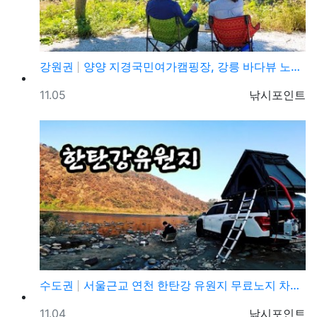
강원권
양양 지경국민여가캠핑장, 강릉 바다뷰 노지 차박캠핑 가…
등록일
등록자
11.05
낚시포인트
수도권
서울근교 연천 한탄강 유원지 무료노지 차박캠핑 가볼만한…
등록일
등록자
11.04
낚시포인트