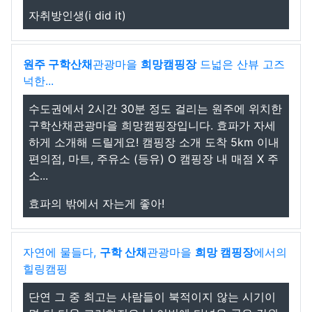
자취방인생(i did it)
원주 구학산채
관광마을
희망캠핑장
드넓은 산뷰 고즈
넉한...
수도권에서 2시간 30분 정도 걸리는 원주에 위치한
구학산채관광마을 희망캠핑장입니다. 효파가 자세
하게 소개해 드릴게요! 캠핑장 소개 도착 5km 이내
편의점, 마트, 주유소 (등유) O 캠핑장 내 매점 X 주
소...
효파의 밖에서 자는게 좋아!
자연에 물들다,
구학 산채
관광마을
희망 캠핑장
에서의
힐링캠핑
단연 그 중 최고는 사람들이 북적이지 않는 시기이