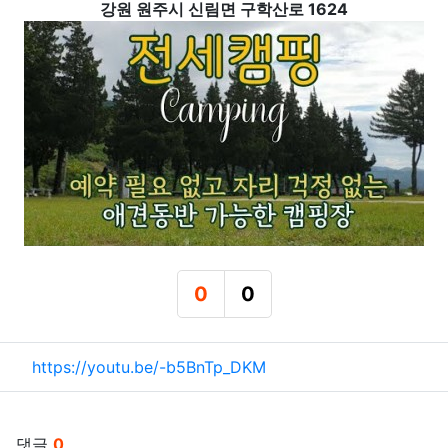
강원 원주시 신림면 구학산로 1624
0
0
추천
비추천
관련자료
https://youtu.be/-b5BnTp_DKM
댓글
0