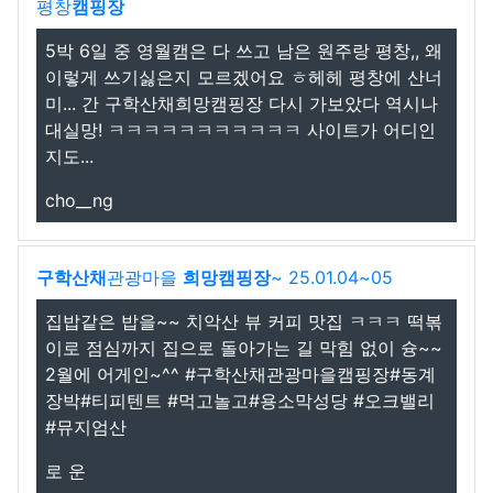
평창
캠핑장
5박 6일 중 영월캠은 다 쓰고 남은 원주랑 평창,, 왜
이렇게 쓰기싫은지 모르겠어요 ㅎ헤헤 평창에 산너
미... 간 구학산채희망캠핑장 다시 가보았다 역시나
대실망! ㅋㅋㅋㅋㅋㅋㅋㅋㅋㅋㅋ 사이트가 어디인
지도...
cho__ng
구학산채
관광마을
희망캠핑장
~ 25.01.04~05
집밥같은 밥을~~ 치악산 뷰 커피 맛집 ㅋㅋㅋ 떡볶
이로 점심까지 집으로 돌아가는 길 막힘 없이 슝~~
2월에 어게인~^^ #구학산채관광마을캠핑장#동계
장박#티피텐트 #먹고놀고#용소막성당 #오크밸리
#뮤지엄산
로 운