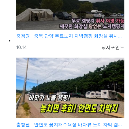
충청권
충북 단양 무료노지 차박캠핑 화장실 취사야영 가능한 캠…
등록일
등록자
10.14
낚시포인트
충청권
안면도 꽃지해수욕장 바다뷰 노지 차박 캠핑 가볼만한곳