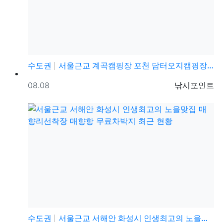
수도권
서울근교 계곡캠핑장 포천 담터오지캠핑장 담터계곡 캠핑장…
등록일
등록자
08.08
낚시포인트
수도권
서울근교 서해안 화성시 인생최고의 노을맞집 매향리선착장…