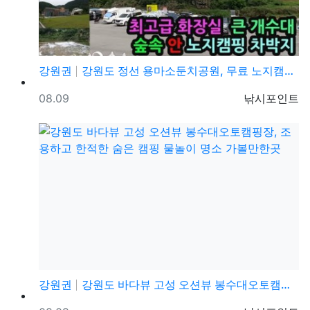
강원권
강원도 정선 용마소둔치공원, 무료 노지캠핑지 취사 야영…
등록일
등록자
08.09
낚시포인트
강원권
강원도 바다뷰 고성 오션뷰 봉수대오토캠핑장, 조용하고 …