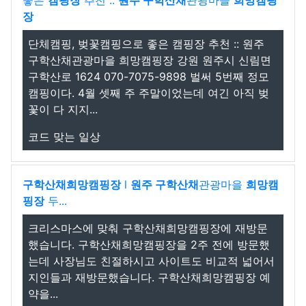
좋은
캠핑장
추천 ::
원주 구학산채
관광마을
희망캠핑
장
단체캠핑, 벚꽃캠핑으로 좋은 캠핑장 추천 :: 원주
구학산채관광마을 희망캠핑장 강원 원주시 신림면
구학산로 1624 070-7075-9898 벌써 5번째 정모
캠핑이다. 4월 셋째 주 주말이었는데 여긴 아직 벚
꽃이 다 지지...
코드 맞는 일상
구학산채희망캠핑장
l
원주 구학산채
관광마을
희망캠
핑장
두...
크리스마스에 맞춰 구학산채희망캠핑장에 재방문
했습니다. 구학산채희망캠핑장을 2주 전에 방문했
는데 사장님도 친절하시고 사이트도 비교적 넓어서
지인들과 재방문했습니다. 구학산채희망캠핑장 예
약을...