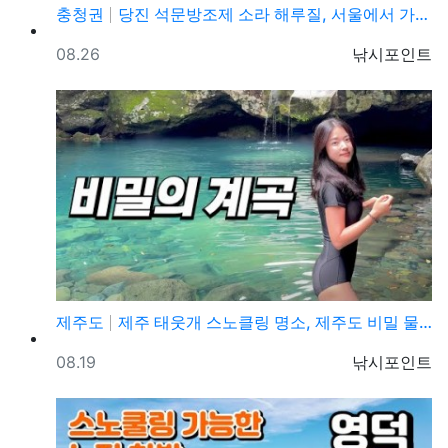
충청권
당진 석문방조제 소라 해루질, 서울에서 가까운 서해 해…
등록일
등록자
08.26
낚시포인트
제주도
제주 태웃개 스노클링 명소, 제주도 비밀 물놀이 스팟 …
등록일
등록자
08.19
낚시포인트