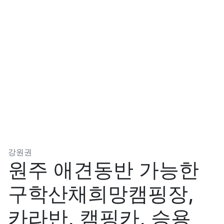
분류
강원권
원주 애견동반 가능한
구학산채희망캠핑장,
카라반, 캠핑카, 승용