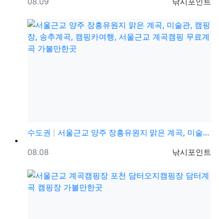
등록일
등록자
08.09
낚시포인트
수도권
서울근교 양주 장흥유원지 맑은 계곡, 미술관, 캠핑장,…
등록일
등록자
08.08
낚시포인트