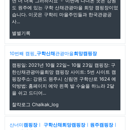
면 더 더욱 그러하지요 '-' 이번에 다녀온 곳은 강원
도 원주에 있는 구학 산채관광마을 희망 캠핑장이었
습니다. 이곳은 구학리 마을주민들과 한국관광공
사...
별별기록
10번째 캠핑_
구학산채
관광마을
희망캠핑장
캠핑일: 2021년 10월 22일~ 10월 23일 캠핑장: 구
한산채관광마을희망 캠핑장 사이트: 5번 사이트 캠
핑장주소: 강원도 원주시 신림면 구학산로 1624 예
약방법: 홈페이지 예약 왼쪽 발 수술을 하느라 2달
을 쉬고 드디어...
찰칵로그 Chalkak_log
산너미
캠핑장
ㅣ
구학산채희망캠핑장
ㅣ
원주
캠핑장
ㅣ