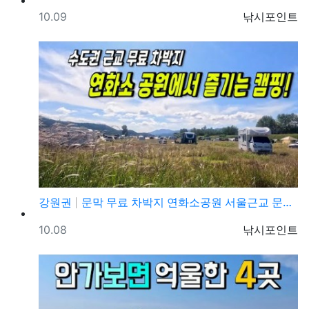
등록일
등록자
10.09
낚시포인트
강원권
문막 무료 차박지 연화소공원 서울근교 문막교 무료 차박…
등록일
등록자
10.08
낚시포인트