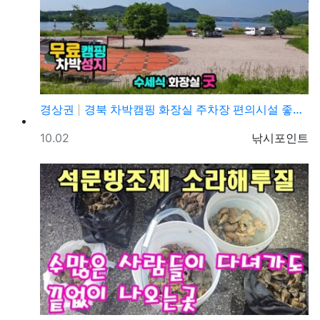
경상권
경북 차박캠핑 화장실 주차장 편의시설 좋은 캠핑장, 의…
등록일
등록자
10.02
낚시포인트