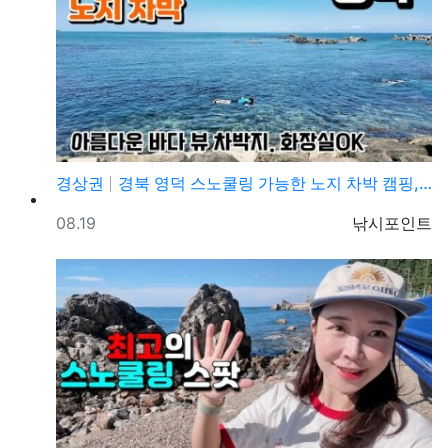
경상권
경북 영덕 스노쿨링 가능한 노지 차박 캠핑, 바다뷰 차…
등록일
등록자
08.19
낚시포인트