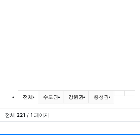
캠핑정보 및 캠핑장비 소개 분류 목
이전 분
다음
전체
수도권
강원권
충청권
전라권
전체
221
/ 1 페이지
RSS
게시
게