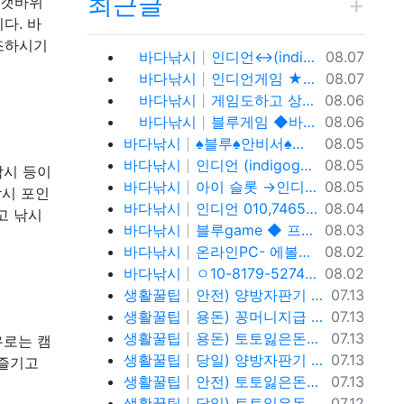
최근글
 갯바위
다. 바
조하시기
등록일
바다낚시
인디언↔(indigo game)o1o.81.7 9.5.2.7.4% 인디언 바둑이,온라인 홀덤 투명한 운영 방식과 다양한 참가 기회
08.07
등록일
바다낚시
인디언게임 ★fefas.net★와일드홀덤 토너먼트 섹­시카­지노뉴카­지노 아이 슬롯 아시아슬­롯 i-slot슬­롯
08.07
등록일
바다낚시
게임도하고 상금도받자! 0１O=7465 = 3464 인디언 홀덤 블루게임
08.06
등록일
바다낚시
블루게임 ◆바둑이 와일드홀덤 토너먼트◆ pshotgam.com ◆코인충전/테더/USDT가능◆블루게임◆ 온라인 실전 blue바 둑 이.
08.06
등록일
바다낚시
♠블루♠안비서♠ㅇ10,81,79,52,74 (blue) 바이브게임
08.05
등록일
바다낚시
인디언 (indigogame) 콜센터. holdemSITE.문의: ㅋㅏ톡 / 텔ㄹㅔ : T S T 3 6 5
08.05
낚시 등이
등록일
바다낚시
아이 슬롯 →인디언홀덤게임 0. 10.81.7 9.→5.2.7.4%
08.05
낚시 포인
등록일
바다낚시
인디언 010,7465,3464 (indigo-game) 콜센터.
08.04
고 낚시
등록일
바다낚시
블루game ◆ 프라그마틱 슬 롯 & 에 볼 루 션 ◆ BLUE C A S I N O ◆ 바 둑 이 | 홀 덤 | 바 캬 라 | 슬 롯 | 맞 고 ◆가입 코드 : 안비서◆
08.03
등록일
바다낚시
온라인PC- 에볼루션슬롯 - 블루게임 WWW.fefas.net 아이슬롯아시아
08.02
등록일
바다낚시
ㅇ10-8179-5274 블루게임 fefas.net 바이브게임
08.02
등록일
생활꿀팁
안전) 양방자판기 토토반환신청 텔레@ybcs24
07.13
등록일
생활꿀팁
용돈) 꽁머니지급 토토빚복구 텔레@ybcs24
07.13
등록일
생활꿀팁
용돈) 토토잃은돈반환 토토잃은돈복구 텔레@ybcs24
07.13
유로는 캠
등록일
생활꿀팁
당일) 양방자판기 토토반환신청 텔레@ybcs24
07.13
 즐기고
등록일
생활꿀팁
안전) 토토잃은돈반환 토토잃은돈복구 텔레@ybcs24
07.13
등록일
생활꿀팁
당일) 토토잃은돈반환 토토잃은돈복구 텔레@ybcs24
07.12