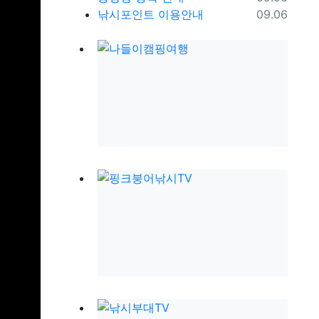
등록일
낚시포인트 이용안내
09.06