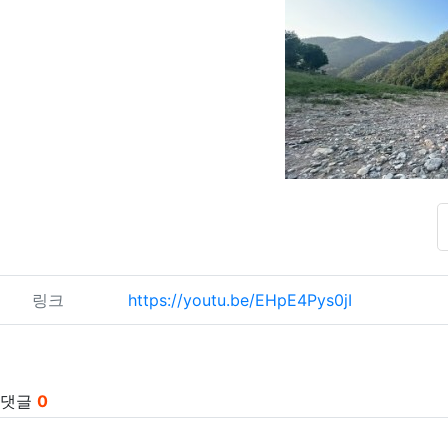
관련자료
링크
https://youtu.be/EHpE4Pys0jI
댓글
0