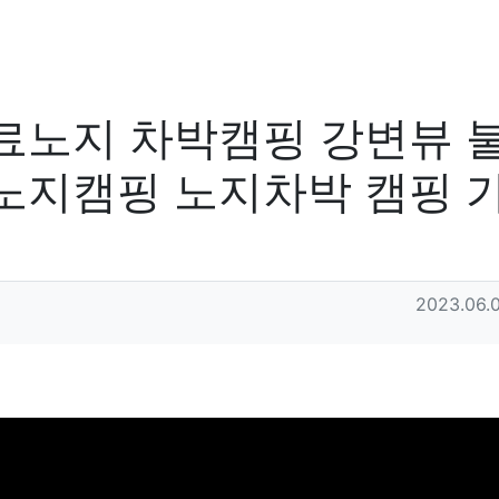
료노지 차박캠핑 강변뷰 
노지캠핑 노지차박 캠핑 
작성일
2023.06.0