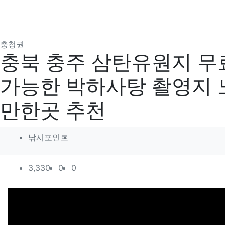
분류
충청권
충북 충주 삼탄유원지 무
가능한 박하사탕 촬영지 
만한곳 추천
작성자 정보
작성
낚시포인트
컨텐츠 정보
조회
추천
비추천
3,330
0
0
본문