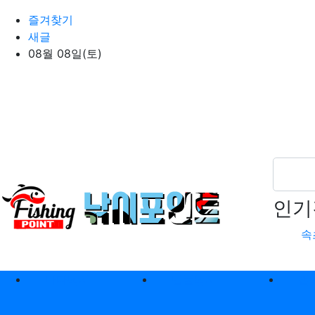
상단 네비
즐겨찾기
새글
08월 08일(토)
인기
속
메인 메뉴
바다낚시
민물낚시
캠