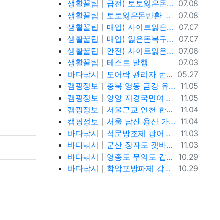
등록일
생활꿀팁
급전) 토토잃은돈반환 텔레@ybcs24
07.08
등록일
생활꿀팁
토토잃은돈반환 텔레@ybcs24 토토돈복구
07.08
등록일
생활꿀팁
매입) 사이트잃은돈복구 텔@ybcs24
07.07
등록일
생활꿀팁
매입) 잃은돈복구 텔@ybcs24
07.07
등록일
생활꿀팁
안전) 사이트잃은돈복구 텔@ybcs24
07.06
등록일
생활꿀팁
테스트 발행
07.03
등록일
바다낚시
도어락 관리자 번호 설정과 안전하게 관리하는 방법
05.27
등록일
캠핑정보
충북 영동 금강 유원지 강변뷰 무료 노지 차박캠핑 가볼만한곳
11.05
등록일
캠핑정보
양양 지경국민여가캠핑장, 강릉 바다뷰 노지 차박캠핑 가볼만한곳
11.05
등록일
캠핑정보
서울근교 연천 한탄강 유원지 무료노지 차박캠핑 가볼만한곳
11.04
등록일
캠핑정보
서울 남산 용산 가을단풍 명소, 남산야외식물원, 남산골한옥마을, 이태원로 단풍길, 청파로 단풍길, 서울 단풍 트래킹 가볼만한곳
11.04
등록일
바다낚시
석문방조제 광어낚시 사리물때 끝날물 광어포인트 추천
11.03
등록일
바다낚시
군산 장자도 갯바위 풀치 갈치 워킹 루어낚시 포인트
11.03
등록일
바다낚시
영종도 무의도 갑오징어 워킹 루어낚시 포인트 및 채비정보
10.29
등록일
바다낚시
학암포방파제 감성돔, 고등어,학꽁치 원투낚시 바다낚시 포인트 추천
10.29