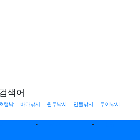
검색어
초캠낚
바다낚시
원투낚시
민물낚시
루어낚시
낚
낚시터
캠핑