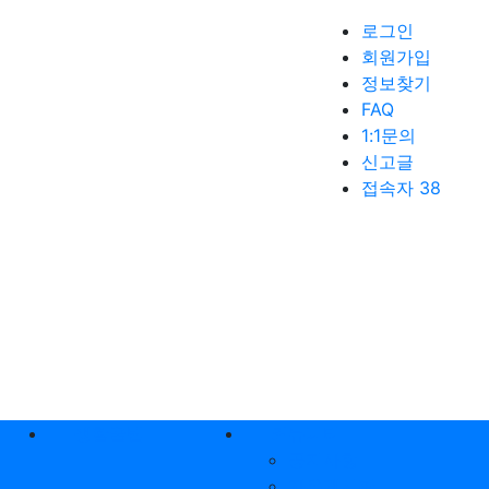
로그인
회원가입
정보찾기
FAQ
1:1문의
신고글
접속자 38
생활꿀팁
커뮤니티
공지사항
자유게시판