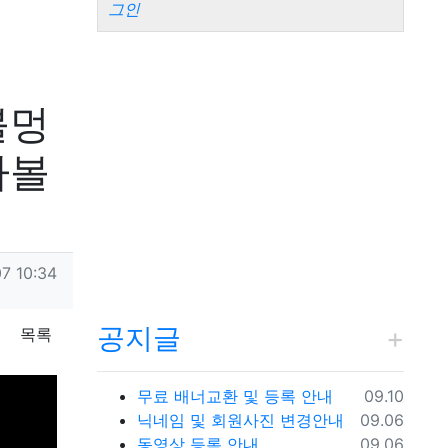
그인
불멍
가볼
7 10:34
공지글
목록
등록일
무료 배너교환 및 등록 안내
09.10
등록일
닉네임 및 회원사진 변경안내
09.06
등록일
동영상 등록 안내
09.06