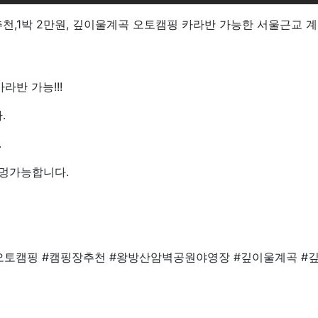
천,1박 2만원, 깊이울계곡 오토캠핑 카라반 가능한 서울근교 
라반 가능!!!
.
.
멍가능합니다.
오토캠핑 #캠핑장추천 #왕방산암벽공원야영장 #깊이울계곡 #