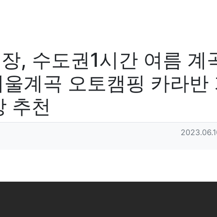
, 수도권1시간 여름 계
깊이울계곡 오토캠핑 카라반
장 추천
작성일
2023.06.1