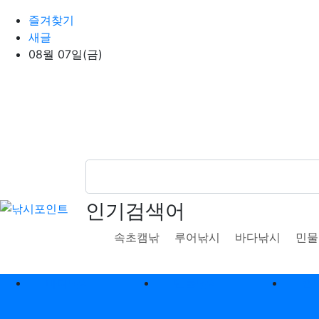
상단 네비
즐겨찾기
새글
08월 07일(금)
인기검색어
속초캠낚
루어낚시
바다낚시
민물
메인 메뉴
바다낚시
민물낚시
캠