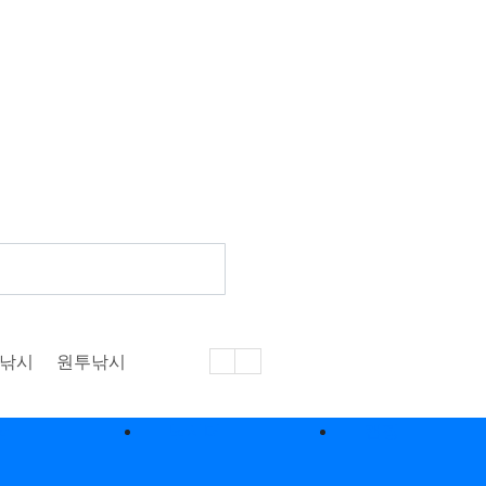
낚시
원투낚시
낚
낚시터
캠핑