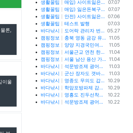
등록일
생활꿀팁
매입) 사이트잃은돈복구 텔@ybcs24
07.07
등록일
생활꿀팁
매입) 잃은돈복구 텔@ybcs24
07.07
등록일
생활꿀팁
안전) 사이트잃은돈복구 텔@ybcs24
07.06
등록일
생활꿀팁
테스트 발행
07.03
물론,
등록일
바다낚시
도어락 관리자 번호 설정과 안전하게 관리하는 방법
05.27
등록일
캠핑정보
충북 영동 금강 유원지 강변뷰 무료 노지 차박캠핑 가볼만한곳
11.05
등록일
캠핑정보
양양 지경국민여가캠핑장, 강릉 바다뷰 노지 차박캠핑 가볼만한곳
11.05
등록일
캠핑정보
서울근교 연천 한탄강 유원지 무료노지 차박캠핑 가볼만한곳
11.04
등록일
캠핑정보
서울 남산 용산 가을단풍 명소, 남산야외식물원, 남산골한옥마을, 이태원로 단풍길, 청파로 단풍길, 서울 단풍 트래킹 가볼만한곳
11.04
등록일
바다낚시
석문방조제 광어낚시 사리물때 끝날물 광어포인트 추천
11.03
등록일
바다낚시
군산 장자도 갯바위 풀치 갈치 워킹 루어낚시 포인트
11.03
등록일
바다낚시
영종도 무의도 갑오징어 워킹 루어낚시 포인트 및 채비정보
10.29
깊이울
등록일
바다낚시
학암포방파제 감성돔, 고등어,학꽁치 원투낚시 바다낚시 포인트 추천
10.29
등록일
바다낚시
영흥도 진두선착장 감성돔낚시 서울근교 감성돔낚시 포인트
10.22
등록일
바다낚시
석문방조제 광어낚시 사리물때 간조 광어루어낚시 조황정보
10.22