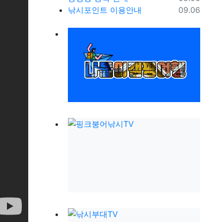
등록일
낚시포인트 이용안내
09.06