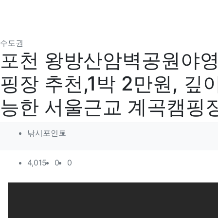
분류
수도권
포천 왕방산암벽공원야영장
핑장 추천,1박 2만원, 
능한 서울근교 계곡캠핑
작성자 정보
작성
낚시포인트
컨텐츠 정보
조회
추천
비추천
4,015
0
0
본문