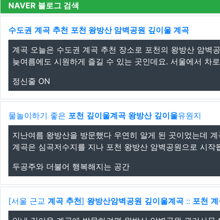
NAVER 블로그 검색
수도권
계곡
추천
포천 왕방산 암벽공원
깊이울 계곡
계곡 오늘은 수도권 계곡 추천 장소로 포천의 왕방산 암벽공
늦여름에도 시원하게 즐길 수 있는 곳인데요. 서울에서 차로 약
정신줄 ON
물놀이하기 좋은
포천
깊이울계곡
왕방산
깊이울
유원지
지난여름 왕방산을 방문했다 우연히 알게 된 곳이었는데 계
계곡은 심곡저수지를 지나 포천 왕방산 암벽공원으로 시작됩니
두공주와 더불어 행복해지는 공간
[서울 근교
계곡
추천
]
왕방산암벽공원
깊이울계곡
::
포천
계