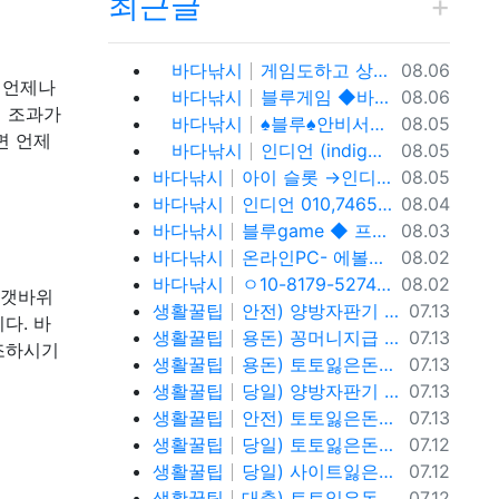
최근글
등록일
바다낚시
게임도하고 상금도받자! 0１O=7465 = 3464 인디언 홀덤 블루게임
08.06
 언제나
등록일
바다낚시
블루게임 ◆바둑이 와일드홀덤 토너먼트◆ pshotgam.com ◆코인충전/테더/USDT가능◆블루게임◆ 온라인 실전 blue바 둑 이.
08.06
시 조과가
등록일
바다낚시
♠블루♠안비서♠ㅇ10,81,79,52,74 (blue) 바이브게임
08.05
면 언제
등록일
바다낚시
인디언 (indigogame) 콜센터. holdemSITE.문의: ㅋㅏ톡 / 텔ㄹㅔ : T S T 3 6 5
08.05
등록일
바다낚시
아이 슬롯 →인디언홀덤게임 0. 10.81.7 9.→5.2.7.4%
08.05
등록일
바다낚시
인디언 010,7465,3464 (indigo-game) 콜센터.
08.04
등록일
바다낚시
블루game ◆ 프라그마틱 슬 롯 & 에 볼 루 션 ◆ BLUE C A S I N O ◆ 바 둑 이 | 홀 덤 | 바 캬 라 | 슬 롯 | 맞 고 ◆가입 코드 : 안비서◆
08.03
등록일
바다낚시
온라인PC- 에볼루션슬롯 - 블루게임 WWW.fefas.net 아이슬롯아시아
08.02
등록일
바다낚시
ㅇ10-8179-5274 블루게임 fefas.net 바이브게임
08.02
 갯바위
등록일
생활꿀팁
안전) 양방자판기 토토반환신청 텔레@ybcs24
07.13
다. 바
등록일
생활꿀팁
용돈) 꽁머니지급 토토빚복구 텔레@ybcs24
07.13
조하시기
등록일
생활꿀팁
용돈) 토토잃은돈반환 토토잃은돈복구 텔레@ybcs24
07.13
등록일
생활꿀팁
당일) 양방자판기 토토반환신청 텔레@ybcs24
07.13
등록일
생활꿀팁
안전) 토토잃은돈반환 토토잃은돈복구 텔레@ybcs24
07.13
등록일
생활꿀팁
당일) 토토잃은돈반환 토토잃은돈복구 텔레@ybcs24
07.12
등록일
생활꿀팁
당일) 사이트잃은돈반환 사이트잃은돈복구 텔레@ybcs24
07.12
등록일
생활꿀팁
대출) 토토잃은돈반환 토토잃은돈복구 텔레@ybcs24
07.12