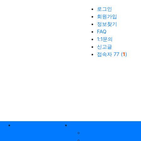
로그인
회원가입
정보찾기
FAQ
1:1문의
신고글
접속자 77 (
1
)
생활꿀팁
커뮤니티
공지사항
자유게시판