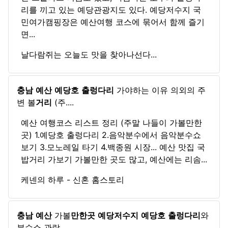
리를 끼고 있는 예당관광지도 있다. 예당저수지 국
민여가캠핑장은 예산여행 코스에 묶어서 함께 즐기
면...
날다람쥐는 오늘도 맛을 찾아나선다...
충남
예산
예당호
출렁다리
가야하는 이유 의외의 주
변 볼
거리
(주....
예산 여행코스 리스트 정리 (주말 나들이 가볼만한
곳) 1.예당호 출렁다리 2.음악분수에서 음악분수쇼
보기 3.모노레일 타기 4.백종원 시장... 예산 맛집 국
밥거리 가보기 가볼만한 곳도 많고, 예산에는 리솜...
케넨의 하루 - 신혼 홈스토리
충남
예산
가볼
만한곳
예당저수지
예당호
출렁다리
와
분수쇼 관람