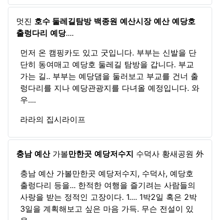
멋진
호수 둘레길탐방
백종원
예산시장
예산
예당호
출렁다리
예당
....
먼저 온 캠핑카도 있고 굿입니다. 부부는 신발을 단
단히 동여매고 예당호 둘레길 탐방을 갑니다. 부교
가는 길.. 부부는 예당댐을 둘러보고 부교를 건너 출
렁다리를 지나 예당관광지를 다녀올 예정입니다. 와
우....
라라의 집시라이프
충남
예산
가볼
만한곳
예당저수지
수덕사 황새공원 外
충남 예산 가볼만한곳 예당저수지, 수덕사, 예당호
출렁다리 등을... 한적한 여행을 즐기려는 사람들의
사랑을 받는 정적인 고장이다. 1.... 1박2일 혹은 2박
3일을 계획해보고 싶은 마음 가득. 무슨 전설이 있