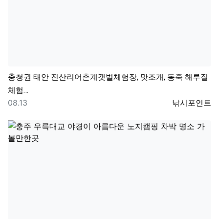
충청권
태안 진산리어촌계갯벌체험장, 맛조개, 동죽 해루질
체험…
등록일
등록자
08.13
낚시포인트