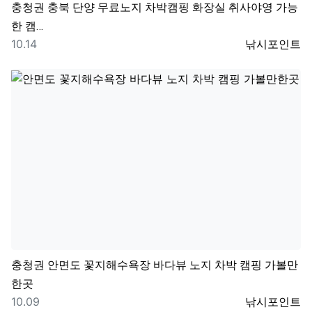
충청권
충북 단양 무료노지 차박캠핑 화장실 취사야영 가능
한 캠…
등록일
등록자
10.14
낚시포인트
충청권
안면도 꽃지해수욕장 바다뷰 노지 차박 캠핑 가볼만
한곳
등록일
등록자
10.09
낚시포인트