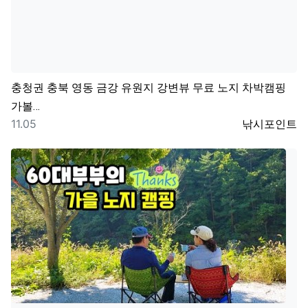
충청권
충북 영동 금강 유원지 강변뷰 무료 노지 차박캠핑
가볼…
등록일
등록자
11.05
낚시포인트