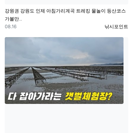
강원권
강원도 인제 아침가리계곡 트레킹 물놀이 등산코스
가볼만…
등록일
등록자
08.16
낚시포인트