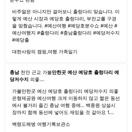
비주얼은 아니지만 걸어보니 출렁다리 맞습니다. 이
렇게 예산 시장과 예당호 출렁다리, 부잔교를 구경
을 맞췄습니다. #예산여행 #예당호분수쇼 #예산 #
예산여행지 #출렁다리 #충남출렁다리 #예당저수지
#예당출
대한사랑의 캠핑,여행 가족일기
충남
천안 근교 가볼
만한곳
예산
예당호
출렁다리
예
당저수지
의좋....
가볼만한곳 예산 예당호 출렁다리 예당저수지 의좋
은형제공원 예산여행 크게 이동하지 않고 짧은 동선
에서 볼거리 즐긴 충남 여행 중에... 백종원 상설시
장까지 함께 동선에 넣어도 재밌을 것 같아요 1....
백령도해병 여행기록보관소