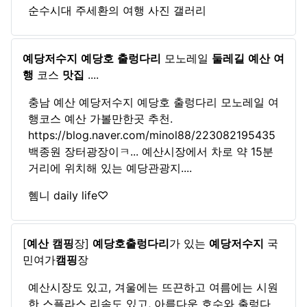
순수시대 주세환의 여행 사진 갤러리
예당저수지
예당호
출렁다리
모노레일
둘레길
예산
여
행
코스
맛집
....
충남 예산 예당저수지 예당호 출렁다리 모노레일 여
행코스 예산 가볼만한곳 추천.
https://blog.naver.com/minol88/223082195435
백종원 장터광장이ㅋ... 예산시장에서 차로 약 15분
거리에 위치해 있는 예당관광지....
혬니 daily life♡
[
예산
캠핑
장]
예당호
출렁다리
가 있는
예당저수지
국
민여가
캠핑
장
예산시장도 있고, 겨울에는 뜨끈하고 여름에는 시원
한 스플라스 리솜도 있고, 아름다운 호수와 출렁다