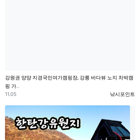
강원권
양양 지경국민여가캠핑장, 강릉 바다뷰 노지 차박캠
핑 가…
등록일
등록자
11.05
낚시포인트