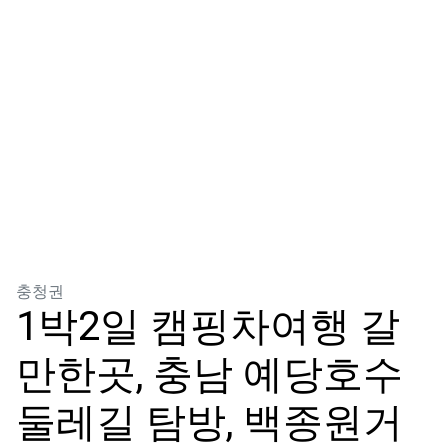
분류
충청권
1박2일 캠핑차여행 갈
만한곳, 충남 예당호수
둘레길 탐방, 백종원거