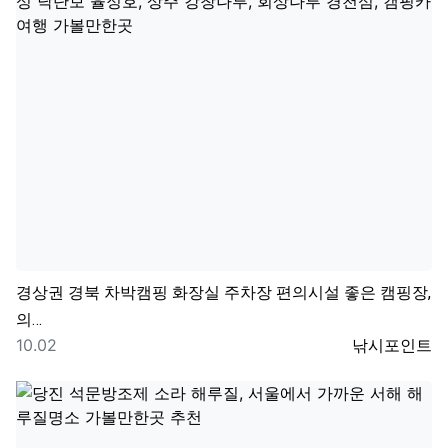
경상권
경북 차박캠핑 화장실 주차장 편의시설 좋은 캠핑장,
의…
등록일
등록자
10.02
낚시포인트