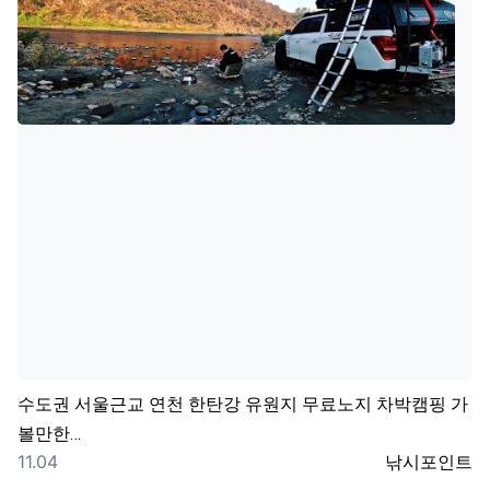
수도권
서울근교 연천 한탄강 유원지 무료노지 차박캠핑 가
볼만한…
등록일
등록자
11.04
낚시포인트