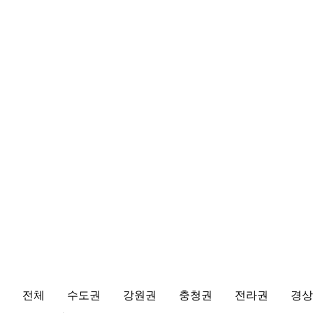
캠핑정보 및 캠핑장비 소개 분류 목
전체
수도권
강원권
충청권
전라권
경상