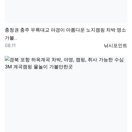
충청권
충주 우륵대교 야경이 아름다운 노지캠핑 차박 명소
가볼…
등록일
등록자
08.11
낚시포인트