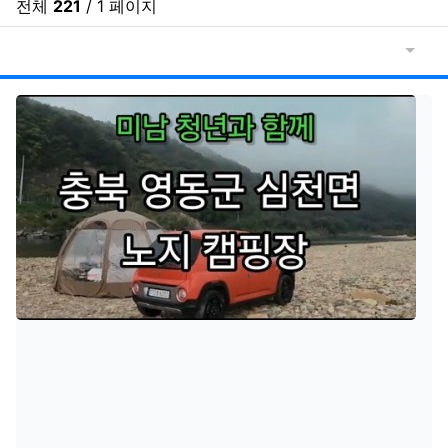
전체
221
/ 1 페이지
게시물
RSS
게