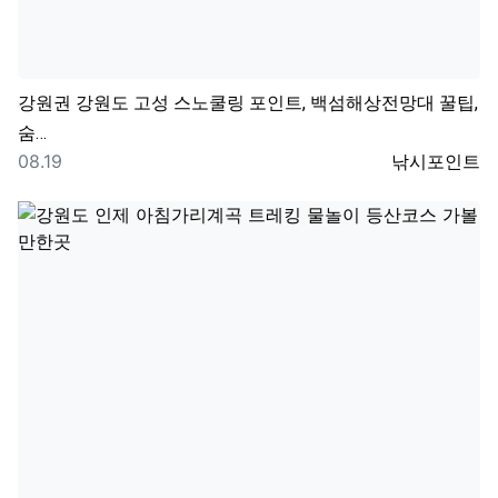
강원권
강원도 고성 스노쿨링 포인트, 백섬해상전망대 꿀팁,
숨…
등록일
등록자
08.19
낚시포인트