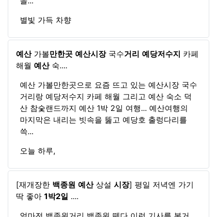
을...
별빛 가득 차향
예산
가볼
만한곳
예산시장
국수
거리
예당저수지
카페
해월
예산
숙....
예산 가볼만한곳으로 요즘 뜨고 있는 예산시장 국수
거리랑 예당저수지 카페 해월 그리고 예산 숙소 덕
산 참숯랜드까지 예산 1박 2일 여행... 예산여행의
마지막은 내리는 빗속을 뚫고 예당호 출렁다리를
쓱...
오늘 하루,
[재개장한
백종원
예산
상설
시장
] 평일 저녁엔 가기
딱 좋아
1박2일
....
얼마전 백종원거리 백종원 뗀다 이런 기사를 본거