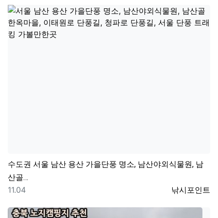
수도권
서울 남산 용산 가을단풍 명소, 남산야외식물원, 남
산골…
등록일
등록자
11.04
낚시포인트