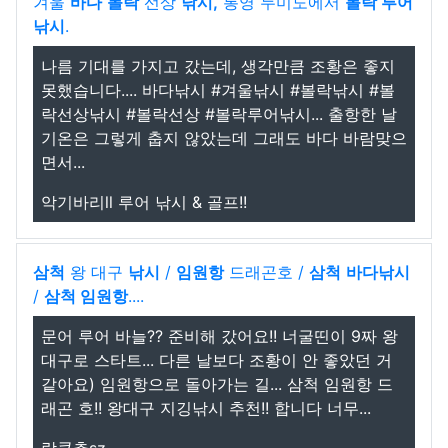
겨울
바다
볼락
선상
낚시,
통영 두미도에서
볼락 루어
낚시
.
나름 기대를 가지고 갔는데, 생각만큼 조황은 좋지
못했습니다.... 바다낚시 #겨울낚시 #볼락낚시 #볼
락선상낚시 #볼락선상 #볼락루어낚시... 출항한 날
기온은 그렇게 춥지 않았는데 그래도 바다 바람맞으
면서...
악기바리ll 루어 낚시 & 골프!!
삼척
왕 대구
낚시
/
임원항
드래곤호 /
삼척
바다낚시
/
삼척 임원항
....
문어 루어 바늘?? 준비해 갔어요!! 너굴띤이 9짜 왕
대구로 스타트... 다른 날보다 조황이 안 좋았던 거
같아요) 임원항으로 돌아가는 길... 삼척 임원항 드
래곤 호!! 왕대구 지깅낚시 추천!! 합니다 너무...