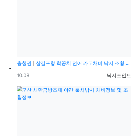
충청권
삼길포항 학꽁치 전어 카고채비 낚시 조황 정보
등록일
등록자
10.08
낚시포인트