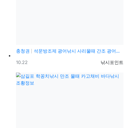
충청권
석문방조제 광어낚시 사리물때 간조 광어루어낚시 조황정보
등록일
등록자
10.22
낚시포인트