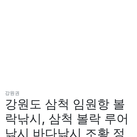
분류
강원권
강원도 삼척 임원항 볼
락낚시, 삼척 볼락 루어
낚시 바다낚시 조황 정