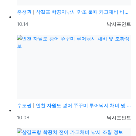
충청권
삼길포 학꽁치낚시 만조 물때 카고채비 바다낚시 조황정보
등록일
등록자
10.14
낚시포인트
수도권
인천 자월도 광어 쭈꾸미 루어낚시 채비 및 조황정보
등록일
등록자
10.08
낚시포인트