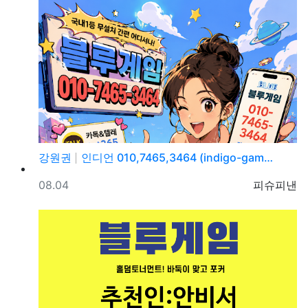
강원권
인디언 010,7465,3464 (indigo-gam…
등록일
등록자
08.04
피슈피낸