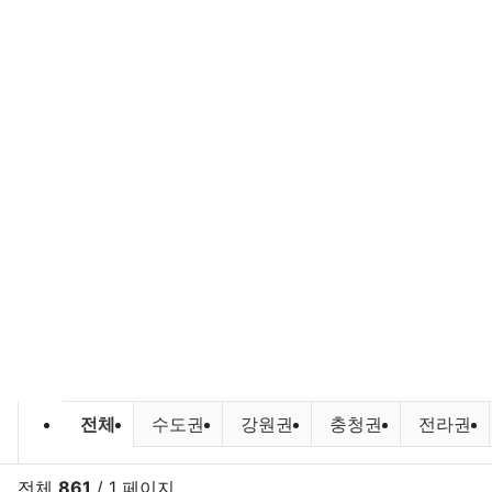
바다낚시,원투낚시,배낚시 포인트 및
전체
수도권
강원권
충청권
전라권
전체
861
/ 1 페이지