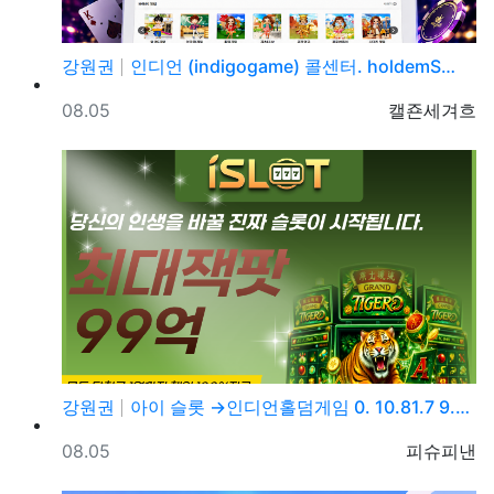
강원권
인디언 (indigogame) 콜센터. holdemS…
등록일
등록자
08.05
캘죤세겨흐
강원권
아이 슬롯 →인디언홀덤게임 0. 10.81.7 9.→5…
등록일
등록자
08.05
피슈피낸