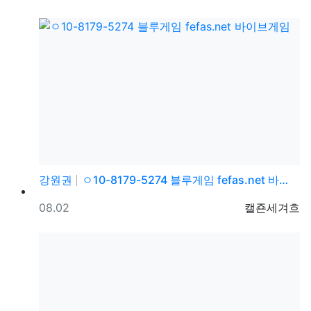
강원권
ㅇ10-8179-5274 블루게임 fefas.net 바…
등록일
등록자
08.02
캘죤세겨흐