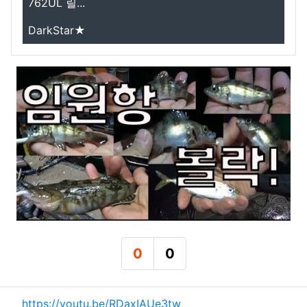
762UL 릴...
DarkStar★
0
0
추천
비추천
관련자료
https://youtu.be/RDaxIAUe3tw