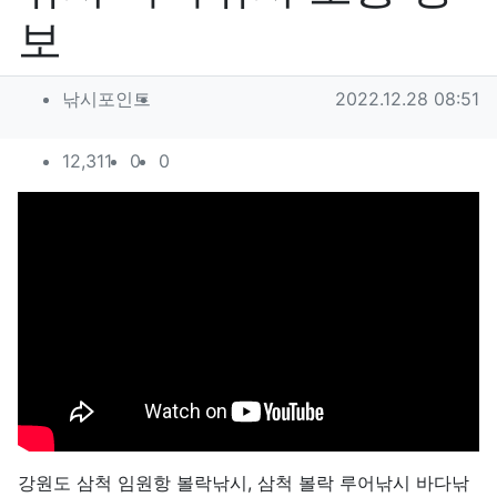
보
작성자 정보
작성
작성일
낚시포인트
2022.12.28 08:51
컨텐츠 정보
조회
추천
비추천
12,311
0
0
본문
강원도 삼척 임원항 볼락낚시, 삼척 볼락 루어낚시 바다낚