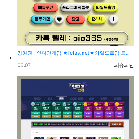
강원권
인디언게임 ★fefas.net★와일드홀덤 토너먼트 섹­…
등록일
등록자
08.07
피슈피낸