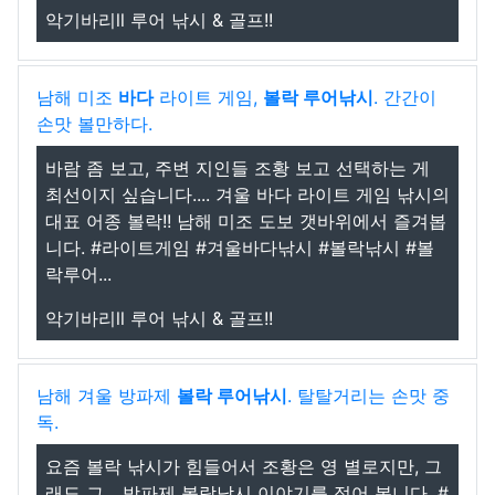
악기바리ll 루어 낚시 & 골프!!
남해 미조
바다
라이트 게임,
볼락 루어낚시
. 간간이
손맛 볼만하다.
바람 좀 보고, 주변 지인들 조황 보고 선택하는 게
최선이지 싶습니다.... 겨울 바다 라이트 게임 낚시의
대표 어종 볼락!! 남해 미조 도보 갯바위에서 즐겨봅
니다. #라이트게임 #겨울바다낚시 #볼락낚시 #볼
락루어...
악기바리ll 루어 낚시 & 골프!!
남해 겨울 방파제
볼락 루어낚시
. 탈탈거리는 손맛 중
독.
요즘 볼락 낚시가 힘들어서 조황은 영 별로지만, 그
래도 그... 방파제 볼락낚시 이야기를 적어 봅니다. #