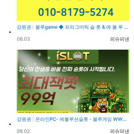
강원권
블루game ◆ 프라그마틱 슬 롯 & 에 볼 루 션 ◆…
등록일
등록자
08.03
피슈피낸
강원권
온라인PC- 에볼루션슬롯 - 블루게임 WWW.fefas…
등록일
등록자
08.02
피슈피낸