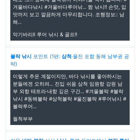
겨울바다낚시 #겨울바다루어낚... 짬 낚시!! 손맛, 입
맛까지 보고 깔끔하게 마무리합니다. 조행정보:: 남
해...
악기바리ll 루어 낚시 & 골프!!
볼락 낚시
포인트 (1편:
삼척
·울진 포함 동해 남부권 공
략)
이렇게 추운 계절이지만, 바다 낚시를 좋아하시는
분들에겐 오히려... 진입 쉬움 삼척 임원항 강원 남
부 외항 테트라·내항 깊은 구간... #겨울볼락 #볼락
낚시 #동해볼락 #삼척볼락 #울진볼락 #루어낚시 #
볼락루어...
월척부부