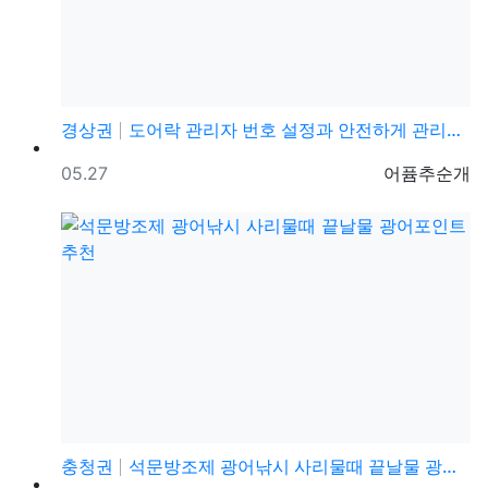
경상권
도어락 관리자 번호 설정과 안전하게 관리하는 방법
등록일
등록자
05.27
어퓸추순개
충청권
석문방조제 광어낚시 사리물때 끝날물 광어포인트 추천