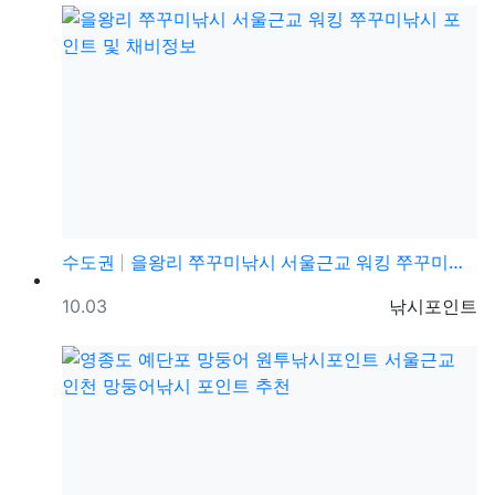
수도권
을왕리 쭈꾸미낚시 서울근교 워킹 쭈꾸미낚시 포인트 및 …
등록일
등록자
10.03
낚시포인트