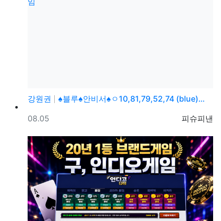
강원권
♠블루♠안비서♠ㅇ10,81,79,52,74 (blue)…
등록일
등록자
08.05
피슈피낸