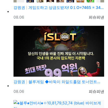
강원권
게임도하고 상금도받자! 0１O=7465 = 3464 …
등록일
등록자
08.06
피슈피낸
강원권
블루게임 ◆바둑이 와일드홀덤 토너먼트◆ pshotgam…
등록일
등록자
08.06
피슈피낸