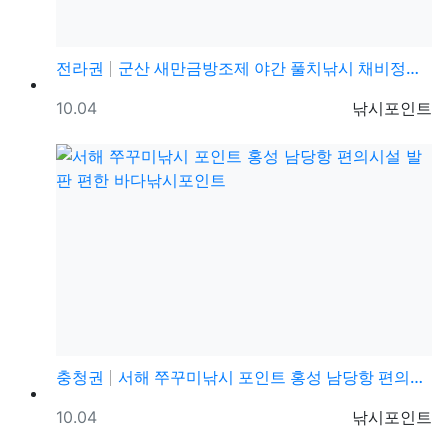
전라권
군산 새만금방조제 야간 풀치낚시 채비정보 및 조황정보
등록일
등록자
10.04
낚시포인트
충청권
서해 쭈꾸미낚시 포인트 홍성 남당항 편의시설 발판 편한…
등록일
등록자
10.04
낚시포인트