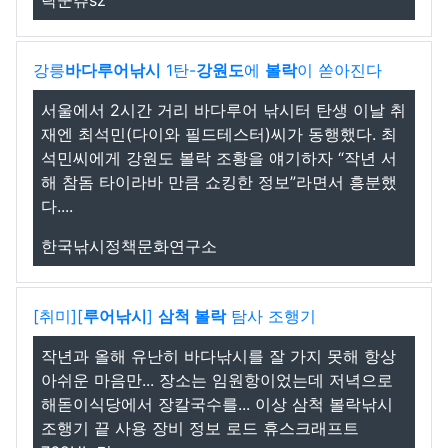
락쿤츄sz
강릉
바다
루어낚시
1탄-
강원도
에
볼락
이 쏟아진다
서울에서 2시간 거리 바다루어 낚시터 탄생 이날 취
재엔 최석민(다이와 필드테스터)씨가 동행했다. 최
석민씨에게 강원도 볼락 조황을 얘기하자 “작년 서
해 참돔 타이라바 만큼 쇼킹한 정보”라면서 흥분했
다....
한국낚시정책문화연구소
[취미][
루어낚시
]
삼척 볼락
탐사 조행기
작년과 올해 유난히 바다낚시를 잘 가지 못해 항상
아쉬운 마음만... 장소는 임원항이었는데 저녁으로
해돋이식당에서 장칼국수를... 이상 삼척 볼락낚시
조행기 끝 사용 장비 정보 로드 휴스크래프트