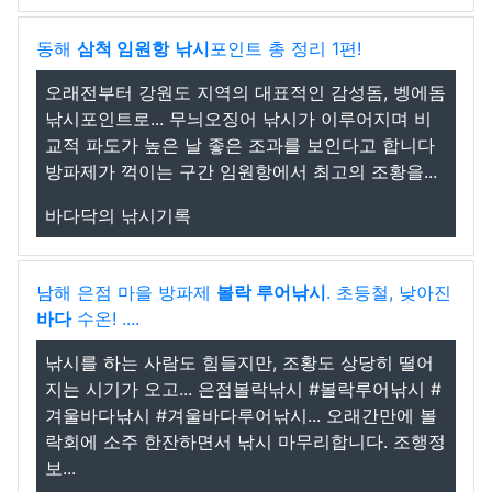
동해
삼척 임원항
낚시
포인트 총 정리 1편!
오래전부터 강원도 지역의 대표적인 감성돔, 벵에돔
낚시포인트로... 무늬오징어 낚시가 이루어지며 비
교적 파도가 높은 날 좋은 조과를 보인다고 합니다 ️
방파제가 꺽이는 구간 임원항에서 최고의 조황을...
바다닥의 낚시기록
남해 은점 마을 방파제
볼락 루어낚시
. 초등철, 낮아진
바다
수온! ....
낚시를 하는 사람도 힘들지만, 조황도 상당히 떨어
지는 시기가 오고... 은점볼락낚시 #볼락루어낚시 #
겨울바다낚시 #겨울바다루어낚시... 오래간만에 볼
락회에 소주 한잔하면서 낚시 마무리합니다. 조행정
보...