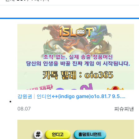
RSS
게시
게
강원권
인디언↔(indigo game)o1o.81.7 9.5.…
등록일
등록자
08.07
피슈피낸