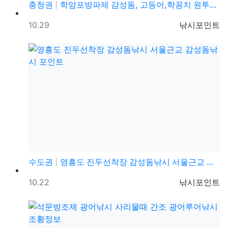
충청권
학암포방파제 감성돔, 고등어,학꽁치 원투낚시 바다낚시 …
등록일
등록자
10.29
낚시포인트
수도권
영흥도 진두선착장 감성돔낚시 서울근교 감성돔낚시 포인트
등록일
등록자
10.22
낚시포인트