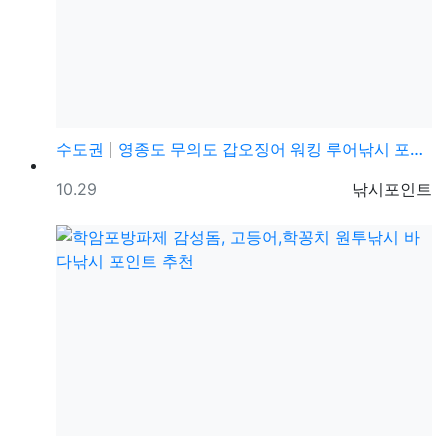
수도권
영종도 무의도 갑오징어 워킹 루어낚시 포인트 및 채비정…
등록일
등록자
10.29
낚시포인트