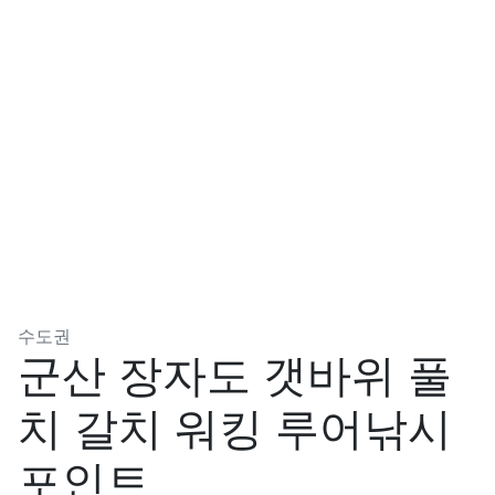
분류
수도권
군산 장자도 갯바위 풀
치 갈치 워킹 루어낚시
포인트