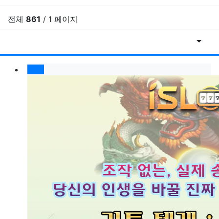
전체
861
/ 1 페이지
게시물
RSS
게
New