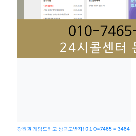
강원권
게임도하고 상금도받자! 0１O=7465 = 3464