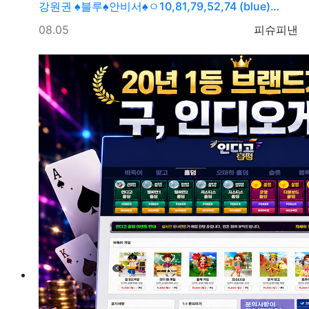
강원권
♠블루♠안비서♠ㅇ10,81,79,52,74 (blue)…
등록일
등록자
08.05
피슈피낸