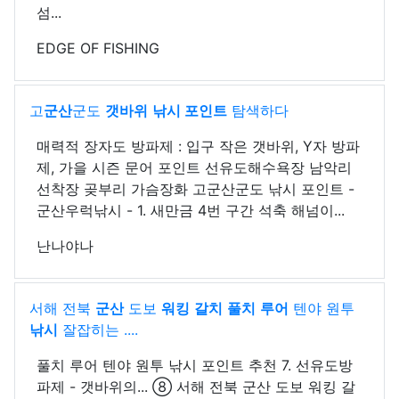
섬...
EDGE OF FISHING
고
군산
군도
갯바위
낚시 포인트
탐색하다
매력적 장자도 방파제 : 입구 작은 갯바위, Y자 방파
제, 가을 시즌 문어 포인트 선유도해수욕장 남악리
선착장 곶부리 가슴장화 고군산군도 낚시 포인트 -
군산우럭낚시 - 1. 새만금 4번 구간 석축 해넘이...
난나야나
서해 전북
군산
도보
워킹
갈치
풀치
루어
텐야 원투
낚시
잘잡히는 ....
풀치 루어 텐야 원투 낚시 포인트 추천 7. 선유도방
파제 - 갯바위의... ⑧ 서해 전북 군산 도보 워킹 갈