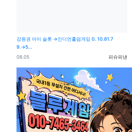
강원권
아이 슬롯 →인디언홀덤게임 0. 10.81.7
9.→5…
등록일
등록자
08.05
피슈피낸