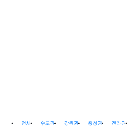
바다낚시,원투낚시,배낚시 포인트 및
전체
수도권
강원권
충청권
전라권