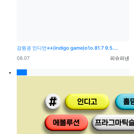
강원권
인디언↔(indigo game)o1o.81.7 9.5.…
등록일
등록자
08.07
피슈피낸
New