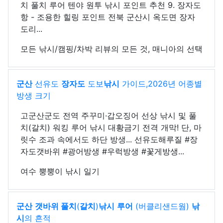
치 풀치 루어 텐야 원투 낚시 포인트 추천 9. 장자도
항 - 조용한 힐링 포인트 전북 군산시 옥도면 장자
도리...
모든 낚시/캠핑/차박 리뷰의 모든 것, 매니아의 선택
군산
선유도
장자도
도보
낚시
가이드,2026년 어종별
방생 크기
고군산군도 전역 주꾸미·갑오징어 선상 낚시 및 풀
치(갈치) 워킹 루어 낚시 대황금기 전격 개막! 단, 마
릿수 조과 속에서도 하단 방생... 선유도해루질 #장
자도갯바위 #광어방생 #우럭방생 #꽃게방생...
여수 뿡뿡이 낚시 일기
군산
갯바위 풀치
(
갈치
)
낚시
루어
(버클리샌드웜)
낚
시
의 흔적