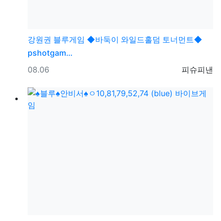
강원권
블루게임 ◆바둑이 와일드홀덤 토너먼트◆
pshotgam…
등록일
등록자
08.06
피슈피낸