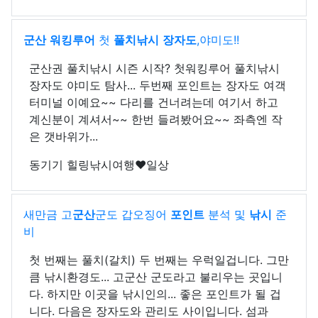
군산
워킹루어
첫
풀치
낚시
장자도
,야미도!!
군산권 풀치낚시 시즌 시작? 첫워킹루어 풀치낚시
장자도 야미도 탐사... 두번째 포인트는 장자도 여객
터미널 이예요~~ 다리를 건너려는데 여기서 하고
계신분이 계셔서~~ 한번 들려봤어요~~ 좌측엔 작
은 갯바위가...
동기기 힐링낚시여행❤일상
새만금 고
군산
군도 갑오징어
포인트
분석 및
낚시
준
비
첫 번째는 풀치(갈치) 두 번째는 우럭일겁니다. 그만
큼 낚시환경도... 고군산 군도라고 불리우는 곳입니
다. 하지만 이곳을 낚시인의... 좋은 포인트가 될 겁
니다. 다음은 장자도와 관리도 사이입니다. 섬과