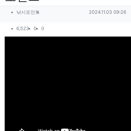
작성자 정보
작성
작성일
낚시포인트
2024.11.03 09:26
컨텐츠 정보
조회
추천
비추천
6,523
0
0
본문