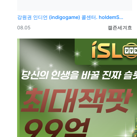
강원권
인디언 (indigogame) 콜센터. holdemS…
등록일
등록자
08.05
캘죤세겨흐