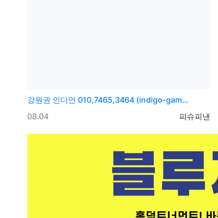
강원권
인디언 010,7465,3464 (indigo-gam…
등록일
등록자
08.04
피슈피낸