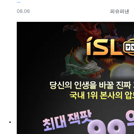
…
등록일
등록자
08.06
피슈피낸