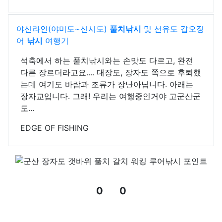
야신라인(야미도~신시도)
풀치
낚시
및 선유도 갑오징
어
낚시
여행기
석축에서 하는 풀치낚시와는 손맛도 다르고, 완전
다른 장르더라고요.... 대장도, 장자도 쪽으로 후퇴했
는데 여기도 바람과 조류가 장난아닙니다. 아래는
장자교입니다. 그래! 우리는 여행중인거야 고군산군
도...
EDGE OF FISHING
0
0
추천
비추천
관련자료