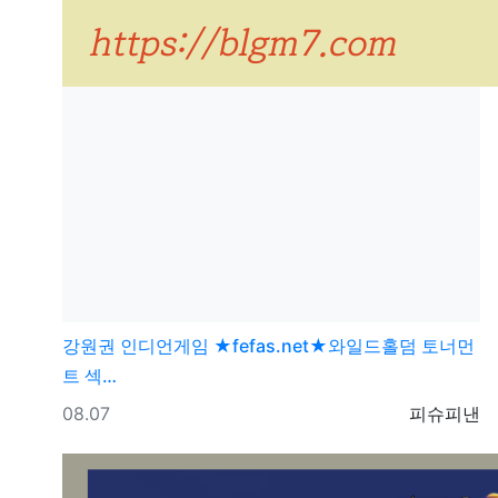
강원권
인디언게임 ★fefas.net★와일드홀덤 토너먼
트 섹­…
등록일
등록자
08.07
피슈피낸