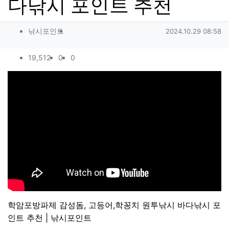
다낚시 포인트 추천
작성자 정보
작성
작성일
낚시포인트
2024.10.29 08:58
컨텐츠 정보
조회
추천
비추천
19,512
0
0
본문
학암포방파제 감성돔, 고등어,학꽁치 원투낚시 바다낚시 포
인트 추천 | 낚시포인트