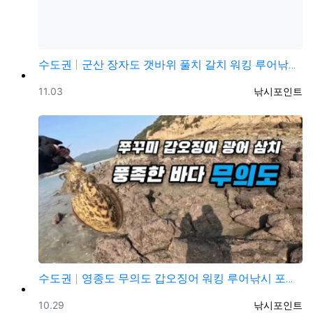
수도권
군산 장자도 갯바위 풀치 갈치 워킹 루어낚시 포인트
등록일
등록자
11.03
낚시포인트
수도권
영종도 무의도 갑오징어 워킹 루어낚시 포인트 및 채비정…
등록일
등록자
10.29
낚시포인트