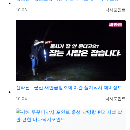
등록일
등록자
10.08
낚시포인트
전라권
군산 새만금방조제 야간 풀치낚시 채비정보 및 조황정보
등록일
등록자
10.04
낚시포인트