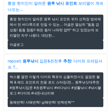
통영 현지인이 알려준
원투 낚시
포인트
보리멸이 계속
나오는...
통영 현지인이 알려준 원투 낚시 포인트 위치 선착장 방파제
에서 먼 바다쪽으로 던질 수 있는... 아글은 열심히 “돔돔 감
성돔! 돔돔 참돔!! 뭐든 돔이 나와랏 얍!!!” 하고 있었는데 보
리멸만 자꾸 나왔다. 대단한...
아글로그
repost)
원투낚시
입문&전천후
추천
! 다이와 프라임서
프 T...
박스를 열면 이렇게 다이와 특유의 심플하면서도 깔끔한 블
랙 & 레드 포인트의 전용 로드 스타킹(천... 원투낚싯대추천
#원투낚시입문 #초원투낚시 #바다낚시 #생활낚시 #낚시블
로그 #다이와 #내돈내산리뷰
동해번쩍! 서해번쩍! 남해번쩍! 번쩍번쩍^^