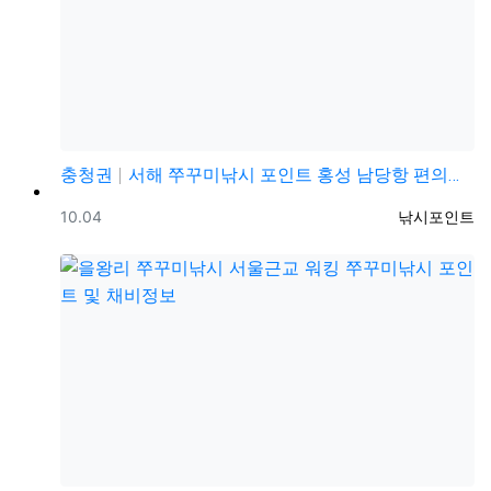
충청권
서해 쭈꾸미낚시 포인트 홍성 남당항 편의시설 발판 편한…
등록일
등록자
10.04
낚시포인트