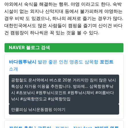
야외에서 숙식을 해결하는 행위. 야영 이라고도 한다. 숙박
시설이 없는 외지나 산악지대 등에서 불가피하게 야영하는
경우 비박 도 있겠으나, 하나의 레저로 즐기는 경우가 많다.
대한민국에서도 많은 사람들이 캠핑을 즐기며 산이건 바다
건 캠핑장이 하나씩은 꼭 있는 것을 볼 수 있다.
NAVER 블로그 검색
바다
원투낚시
발판 좋은 인천 영종도 삼목항
포인트
소개
공항철도 운서역에서 버스로 20분 거리지만 짐이 많은 낚시
특성상 자가용 이용을 추천합니다. 방파제... 삼목항원투낚
시 #초보낚시 #원투낚시포인트 #원투낚시채비 #여름바다
낚시 #삼목항연도교 #삼목항맛집
만쿨피싱 낚시운동캠핑 이야기