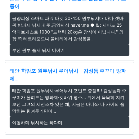
등어
금양피싱 스마트 파워 타겟 30-450 원투낚시대 바다 갯바
위 방파제 낚시대 주.금양피싱 naver.me ● 릴: 시마노 25
액티브캐스트 1080 "드랙력 20kg은 장식이 아닙니다." 외
항 쪽 테트라포드나 끝바리에서 감성돔을...
부산 원투 솔저 낚시 이야기
태안
학암포
원투낚시
·루어
낚시
｜
감성돔
·주꾸미
방파
제
...
태안 학암포 원투낚시·루어낚시 포인트 총정리! 감성돔과 주
꾸미가 몰려드는 방파제·갯바위 명소... 뒤에서 묵묵히 지켜
보던 그녀의 시선조차 잊은 채, 지금은 바다와 나 사이의 숨
막히는 힘겨루기만이...
여행하며 낚시하는 빠다미