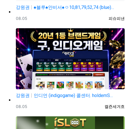
강원권
♠블루♠안비서♠ㅇ10,81,79,52,74 (blue)…
등록일
등록자
08.05
피슈피낸
강원권
인디언 (indigogame) 콜센터. holdemS…
등록일
등록자
08.05
캘죤세겨흐