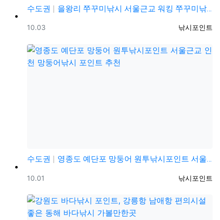
수도권
을왕리 쭈꾸미낚시 서울근교 워킹 쭈꾸미낚시 포인트 및 …
등록일
등록자
10.03
낚시포인트
수도권
영종도 예단포 망둥어 원투낚시포인트 서울근교 인천 망둥…
등록일
등록자
10.01
낚시포인트