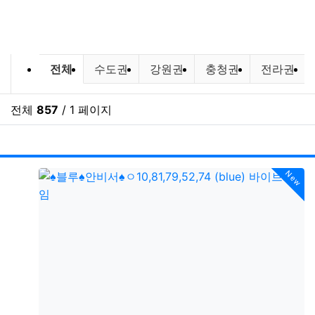
바다낚시,원투낚시,배낚시 포인트 및 조
전체
수도권
강원권
충청권
전라권
전체
857
/ 1 페이지
RSS
게시
게
New