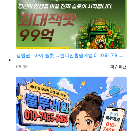
강원권
아이 슬롯 →인디언홀덤게임 0. 10.81.7 9.→5…
등록일
등록자
08.05
피슈피낸