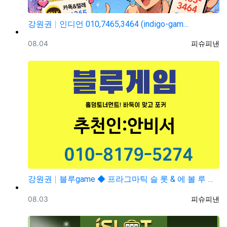
강원권
인디언 010,7465,3464 (indigo-gam…
등록일
등록자
08.04
피슈피낸
강원권
블루game ◆ 프라그마틱 슬 롯 & 에 볼 루 션 ◆…
등록일
등록자
08.03
피슈피낸