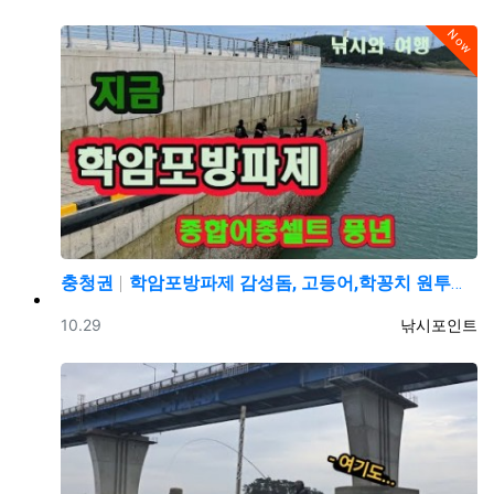
Now
충청권
학암포방파제 감성돔, 고등어,학꽁치 원투낚시 바다낚시 …
등록일
등록자
10.29
낚시포인트