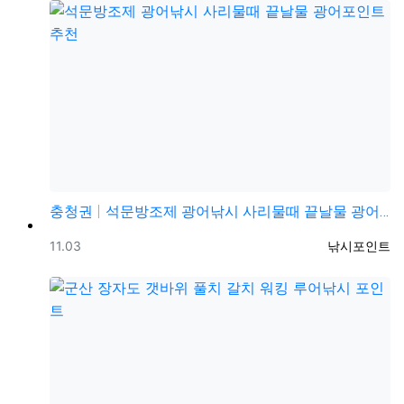
충청권
석문방조제 광어낚시 사리물때 끝날물 광어포인트 추천
등록일
등록자
11.03
낚시포인트