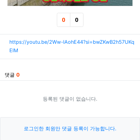
0
0
추천
비추천
관련자료
https://youtu.be/2Ww-IAohE44?si=bwZKwB2h57UKq
ElM
댓글
0
등록된 댓글이 없습니다.
로그인한 회원만 댓글 등록이 가능합니다.