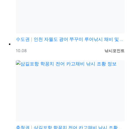
수도권
인천 자월도 광어 쭈꾸미 루어낚시 채비 및 조황정보
등록일
등록자
10.08
낚시포인트
충청권
삼길포항 학꽁치 전어 카고채비 낚시 조황 정보