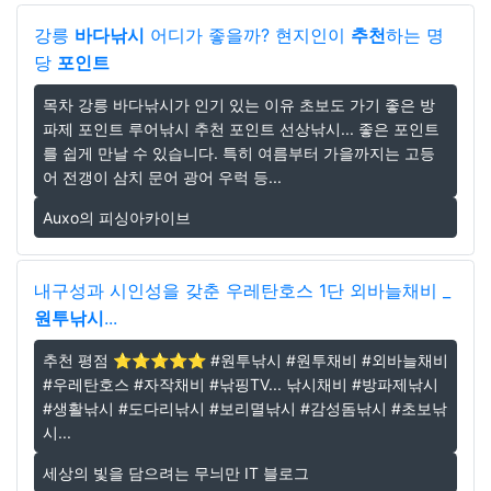
강릉
바다낚시
어디가 좋을까? 현지인이
추천
하는 명
당
포인트
목차 강릉 바다낚시가 인기 있는 이유 초보도 가기 좋은 방
파제 포인트 루어낚시 추천 포인트 선상낚시... 좋은 포인트
를 쉽게 만날 수 있습니다. 특히 여름부터 가을까지는 고등
어 전갱이 삼치 문어 광어 우럭 등...
Auxo의 피싱아카이브
내구성과 시인성을 갖춘 우레탄호스 1단 외바늘채비 _
원투낚시
...
추천 평점 ⭐️⭐️⭐️⭐️⭐️ #원투낚시 #원투채비 #외바늘채비
#우레탄호스 #자작채비 #낚핑TV... 낚시채비 #방파제낚시
#생활낚시 #도다리낚시 #보리멸낚시 #감성돔낚시 #초보낚
시...
세상의 빛을 담으려는 무늬만 IT 블로그