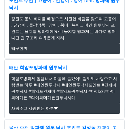
포인트 추천
]
고등어
. 전갱이 . 장어 feat.
방파제
원투
낚시
강원도 동해 바다를 배경으로 시원한 바람을 맞으며 고등어
. 전갱이 . 돌팍망뚝 . 장어 . 황어 . 복어... 야간 원투낚시 포
인트는 물치항 방파제에요~!! 물치항 방파제는 바다로 뻗어
나간 긴 구조라 여유롭게 자리...
백구한끼
태안
학암포방파제
원투낚시
학암포방파제 깔끔해서 마음에 들었어!! 김뽀뽀 사랑주고 사
랑받는 하루 #태안원투낚시 #태안원투낚시포인트 #간재미
원투낚시 #학암포간재미 #학암포원투낚시 #다이와 #다이
와메가튠 #다이와메가튠원투낚시대
사랑주고 사랑받는 하루❤️
울산 주전
방파제
원투 낚시
포인트
감성돔
전갱이
고