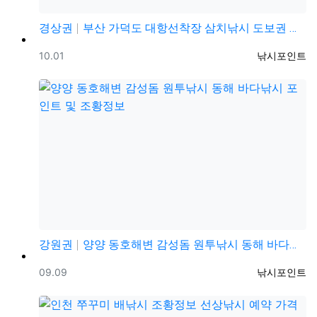
경상권
부산 가덕도 대항선착장 삼치낚시 도보권 풀치낚시 포인트…
등록일
등록자
10.01
낚시포인트
강원권
양양 동호해변 감성돔 원투낚시 동해 바다낚시 포인트 및…
등록일
등록자
09.09
낚시포인트