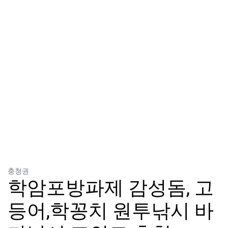
분류
충청권
학암포방파제 감성돔, 고
등어,학꽁치 원투낚시 바