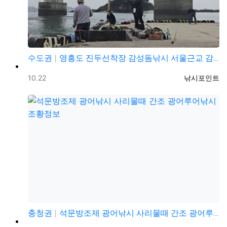
수도권
영흥도 진두선착장 감성돔낚시 서울근교 감성돔낚시 포인트
등록일
등록자
10.22
낚시포인트
충청권
석문방조제 광어낚시 사리물때 간조 광어루어낚시 조황정보