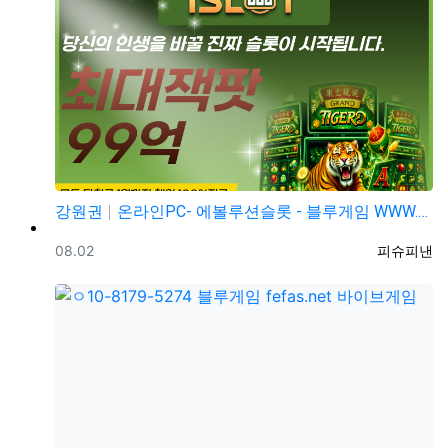
강원권
온라인PC- 에볼루션슬롯 - 블루게임 WWW.fefas…
등록일
등록자
08.02
피슈피낸