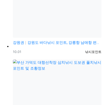
강원권
강원도 바다낚시 포인트, 강릉항 남애항 편의시설 좋은 …
등록일
등록자
10.01
낚시포인트