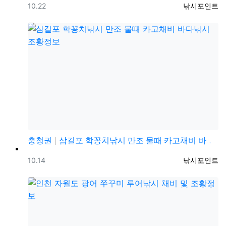
등록일
등록자
10.22
낚시포인트
충청권
삼길포 학꽁치낚시 만조 물때 카고채비 바다낚시 조황정보
등록일
등록자
10.14
낚시포인트