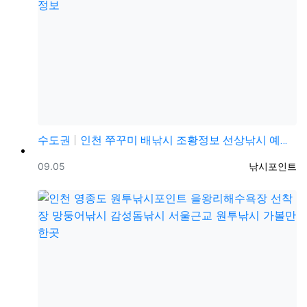
수도권
인천 쭈꾸미 배낚시 조황정보 선상낚시 예약 가격 정보
등록일
등록자
09.05
낚시포인트