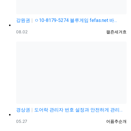
강원권
ㅇ10-8179-5274 블루게임 fefas.net 바…
등록일
등록자
08.02
캘죤세겨흐
경상권
도어락 관리자 번호 설정과 안전하게 관리하는 방법
등록일
등록자
05.27
어퓸추순개