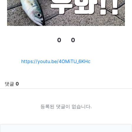
0
0
추천
비추천
관련자료
https://youtu.be/4OMiTU_6KHc
댓글
0
등록된 댓글이 없습니다.