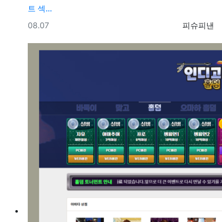
트 섹­…
등록일
등록자
08.07
피슈피낸