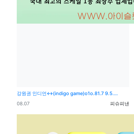
강원권
인디언↔(indigo game)o1o.81.7 9.5.…
등록일
등록자
08.07
피슈피낸