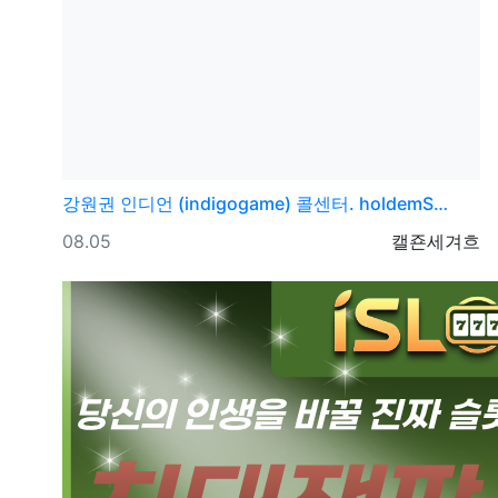
강원권
인디언 (indigogame) 콜센터. holdemS…
등록일
등록자
08.05
캘죤세겨흐