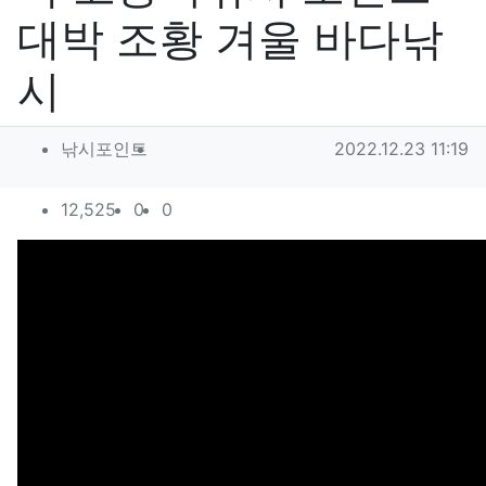
대박 조황 겨울 바다낚
시
작성자 정보
작성
작성일
낚시포인트
2022.12.23 11:19
컨텐츠 정보
조회
추천
비추천
12,525
0
0
본문