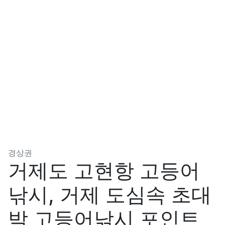
분류
경상권
거제도 고현항 고등어
낚시, 거제 도심속 초대
박 고등어낚시 포인트