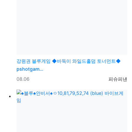
강원권
블루게임 ◆바둑이 와일드홀덤 토너먼트◆
pshotgam…
등록일
등록자
08.06
피슈피낸