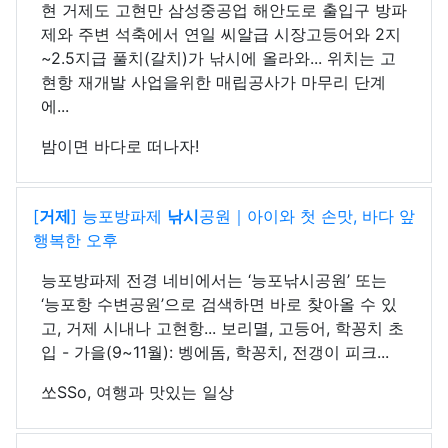
현 거제도 고현만 삼성중공업 해안도로 출입구 방파
제와 주변 석축에서 연일 씨알급 시장고등어와 2지
~2.5지급 풀치(갈치)가 낚시에 올라와... 위치는 고
현항 재개발 사업을위한 매립공사가 마무리 단계
에...
밤이면 바다로 떠나자!
[
거제
] 능포방파제
낚시
공원｜아이와 첫 손맛, 바다 앞
행복한 오후
능포방파제 전경 네비에서는 ‘능포낚시공원’ 또는
‘능포항 수변공원’으로 검색하면 바로 찾아올 수 있
고, 거제 시내나 고현항... 보리멸, 고등어, 학꽁치 초
입 - 가을(9~11월): 벵에돔, 학꽁치, 전갱이 피크...
쏘SSo, 여행과 맛있는 일상