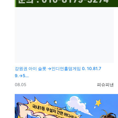
강원권
아이 슬롯 →인디언홀덤게임 0. 10.81.7
9.→5…
등록일
등록자
08.05
피슈피낸