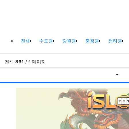
바다낚시,원투낚시,배낚시 포인트 및
전체
수도권
강원권
충청권
전라권
전체
861
/ 1 페이지
게시물
RSS
게