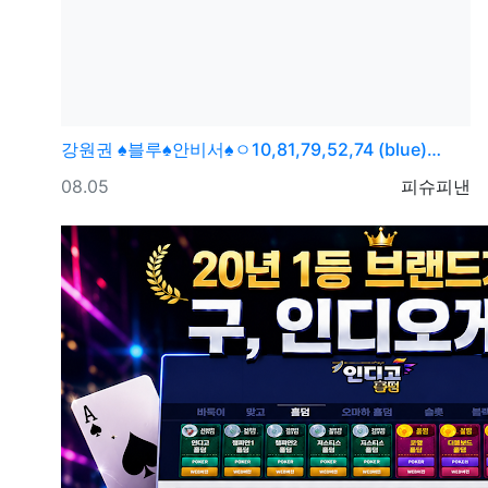
강원권
♠블루♠안비서♠ㅇ10,81,79,52,74 (blue)…
등록일
등록자
08.05
피슈피낸