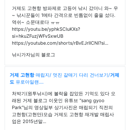
거제도 고현항 방파제로 고등어 낚시 갔더니 와~ 우
~ 낚시꾼들이 1메타 간격으로 빈틈없이 줄을 섰다.
역쉬~ 소문대로다 ㅠㅠ
https://youtu.be/yphkSCluKXs?
si=hkuZFuzjWFvSxwUB
https://youtube.com/shorts/rBvEJrIICNI?si...
낚시가자님의 블로그
거제
고현항
매립지/ 멋진 갈매기 다리 건너보기/
거제
도
유로아일랜....
처박기(원투낚시)에 볼락을 잡았든 기억도 있다 오
래된 거제 블로그 이웃인 유튜브 "sang gyoo
Park"님의 영상일부 상기사진은 매립되기 직전의
고현항(고현만)모습 거제도 고현항 재개발 매립사
업은 2015년말...