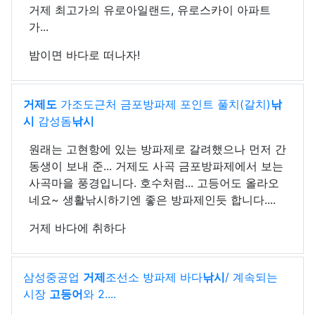
거제 최고가의 유로아일랜드, 유로스카이 아파트
가...
밤이면 바다로 떠나자!
거제도
가조도근처 금포방파제 포인트 풀치(갈치)
낚
시
감성돔
낚시
원래는 고현항에 있는 방파제로 갈려했으나 먼저 간
동생이 보내 준... 거제도 사곡 금포방파제에서 보는
사곡마을 풍경입니다. 호수처럼... 고등어도 올라오
네요~ 생활낚시하기엔 좋은 방파제인듯 합니다....
거제 바다에 취하다
삼성중공업
거제
조선소 방파제 바다
낚시
/ 계속되는
시장
고등어
와 2....