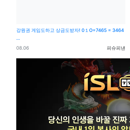
강원권
게임도하고 상금도받자! 0１O=7465 = 3464
…
등록일
등록자
08.06
피슈피낸