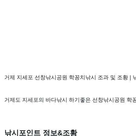
거제 지세포 선창낚시공원 학꽁치낚시 조과 및 조황 |
거제도 지세포의 바다낚시 하기좋은 선창낚시공원 학꽁
낚시포인트 정보&조황