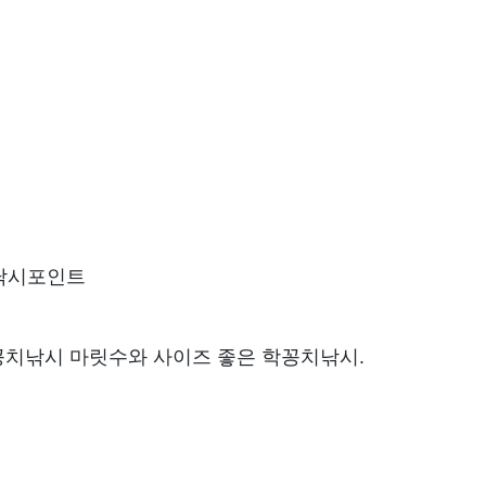
 낚시포인트
치낚시 마릿수와 사이즈 좋은 학꽁치낚시.