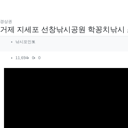
분류
경상권
거제 지세포 선창낚시공원 학꽁치낚시 
작성자 정보
작성
낚시포인트
컨텐츠 정보
조회
추천
비추천
11,694
0
0
본문