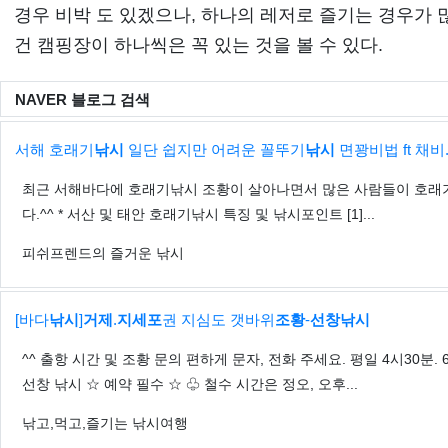
경우 비박 도 있겠으나, 하나의 레저로 즐기는 경우가
건 캠핑장이 하나씩은 꼭 있는 것을 볼 수 있다.
NAVER 블로그 검색
서해 호래기
낚시
일단 쉽지만 어려운 꼴뚜기
낚시
면꽝비법 ft 채비..
최근 서해바다에 호래기낚시 조황이 살아나면서 많은 사람들이 호래기
다.^^ * 서산 및 태안 호래기낚시 특징 및 낚시포인트 [1]...
피쉬프렌드의 즐거운 낚시
[바다
낚시
]
거제
.
지세포
권 지심도 갯바위
조황
-
선창낚시
^^ 출항 시간 및 조황 문의 편하게 문자, 전화 주세요. 평일 4시30분. 6
선창 낚시 ☆ 예약 필수 ☆ ♧ 철수 시간은 정오, 오후...
낚고,먹고,즐기는 낚시여행