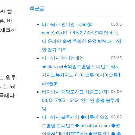
최근글
라 할
, 바
등록일
바다낚시
인디언↔(indigo
06:05
 체크하
game)o1o.81.7 9.5.2.7.4% 인디언 바둑
이,온라인 홀덤 투명한 운영 방식과 다양
한 참가 기회
등록일
바다낚시
인디언게임
05:35
★fefas.net★와일드홀덤 토너먼트 섹­시
카­지노뉴카­지노 아이 슬롯 아시아슬­롯 i-
는 원투
slot슬­롯
시는 낚
등록일
바다낚시
게임도하고 상금도받자!
08.06
 물때나
0１O=7465 = 3464 인디언 홀덤 블루게
임
등록일
바다낚시
블루게임 ◆바둑이 와일
08.06
드홀덤 토너먼트◆ pshotgam.com ◆코
인충전/테더/USDT가능◆블루게임◆ 온