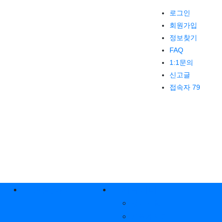
로그인
회원가입
정보찾기
FAQ
1:1문의
신고글
접속자 79
생활꿀팁
커뮤니티
공지사항
자유게시판