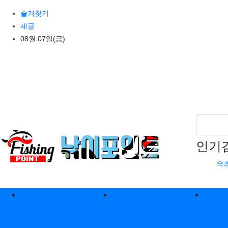
상단 네비
즐겨찾기
새글
08월 07일(금)
인기
속
메인 메뉴
바다낚시
민물낚시
캠