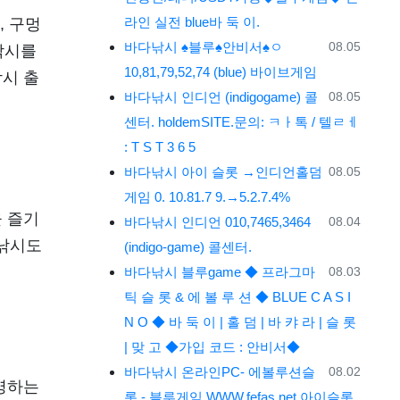
라인 실전 blue바 둑 이.
, 구멍
등록일
바다낚시
♠블루♠안비서♠ㅇ
08.05
낚시를
10,81,79,52,74 (blue) 바이브게임
시 출
등록일
바다낚시
인디언 (indigogame) 콜
08.05
센터. holdemSITE.문의: ㅋㅏ톡 / 텔ㄹㅔ
: T S T 3 6 5
등록일
바다낚시
아이 슬롯 →인디언홀덤
08.05
게임 0. 10.81.7 9.→5.2.7.4%
 즐기
등록일
바다낚시
인디언 010,7465,3464
08.04
 낚시도
(indigo-game) 콜센터.
등록일
바다낚시
블루game ◆ 프라그마
08.03
틱 슬 롯 & 에 볼 루 션 ◆ BLUE C A S I
N O ◆ 바 둑 이 | 홀 덤 | 바 캬 라 | 슬 롯
| 맞 고 ◆가입 코드 : 안비서◆
등록일
바다낚시
온라인PC- 에볼루션슬
08.02
영하는
롯 - 블루게임 WWW.fefas.net 아이슬롯