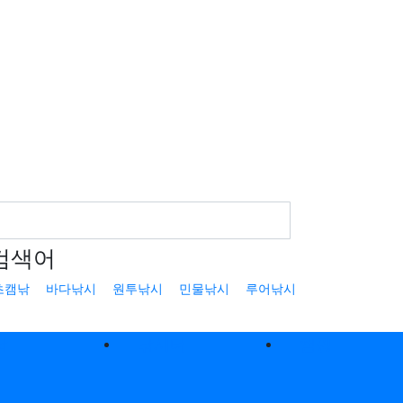
검색어
초캠낚
바다낚시
원투낚시
민물낚시
루어낚시
낚
낚시터
캠핑