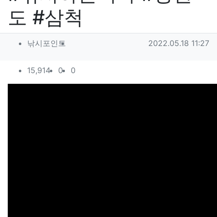
도 #삼척
작성자 정보
작성
작성일
낚시포인트
2022.05.18 11:27
컨텐츠 정보
조회
추천
비추천
15,914
0
0
본문