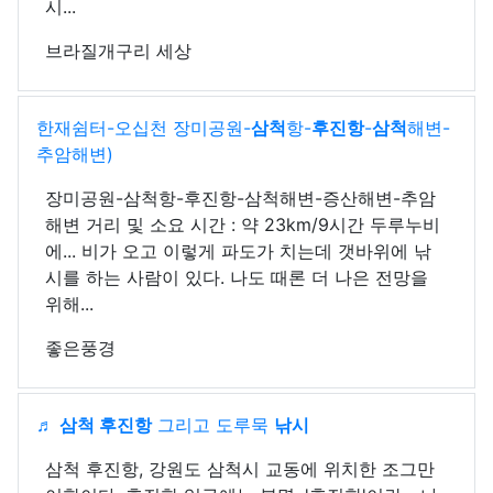
시...
브라질개구리 세상
한재쉼터-오십천 장미공원-
삼척
항-
후진항
-
삼척
해변-
추암해변)
장미공원-삼척항-후진항-삼척해변-증산해변-추암
해변 거리 및 소요 시간 : 약 23km/9시간 두루누비
에... 비가 오고 이렇게 파도가 치는데 갯바위에 낚
시를 하는 사람이 있다. 나도 때론 더 나은 전망을
위해...
좋은풍경
♬
삼척 후진항
그리고 도루묵
낚시
삼척 후진항, 강원도 삼척시 교동에 위치한 조그만