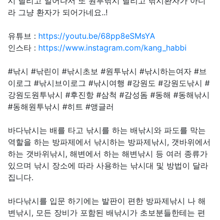
시 달리고 일어나서 또 원투낚시 달리고 낚시환자가 아니
라 그냥 환자가 되어가네요..!
유튜브 :
https://youtu.be/68pp8eSMsYA
인스타 :
https://www.instagram.com/kang_habbi
#낚시 #낚린이 #낚시초보 #원투낚시 #낚시하는여자 #브
이로그 #낚시브이로그 #낚시여행 #강원도 #강원도낚시 #
강원도원투낚시 #후진항 #삼척 #감성돔 #동해 #동해낚시
#동해원투낚시 #히트 #앵글러
바다낚시는 배를 타고 낚시를 하는 배낚시와 파도를 막는
역할을 하는 방파제에서 낚시하는 방파제낚시, 갯바위에서
하는 갯바위낚시, 해변에서 하는 해변낚시 등 여러 종류가
있으며 낚시 장소에 따라 사용하는 낚시대 및 방법이 달라
집니다.
바다낚시를 입문 하기에는 발판이 편한 방파제낚시 나 해
변낚시, 모든 장비가 포함된 배낚시가 초보분들한테는 편