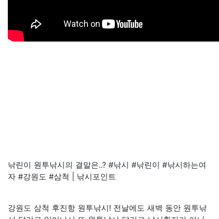
낚린이 원투낚시의 결말은..? #낚시 #낚린이 #낚시하는여
자 #강원도 #삼척 | 낚시포인트
강원도 삼척 후진항 원투낚시! 전날에도 새벽 동안 원투낚