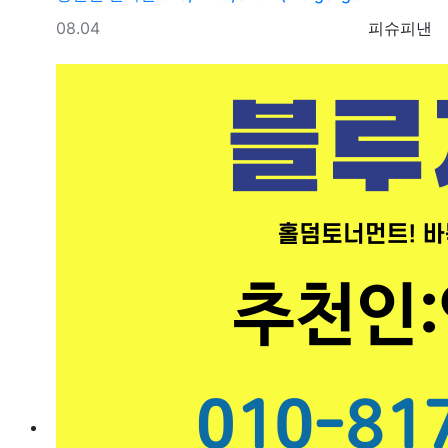
등록일
등록자
08.04
피슈피낸