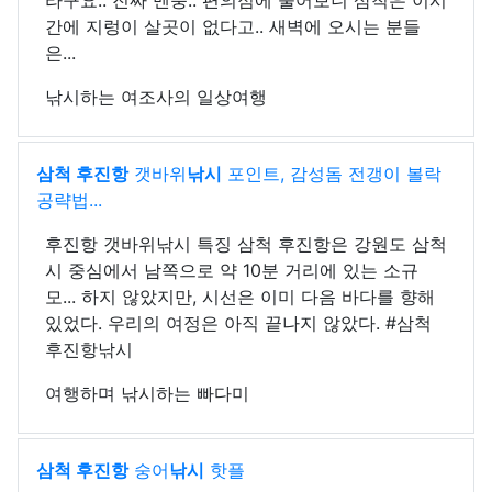
라구요.. 진짜 멘붕.. 편의점에 물어보니 삼척은 이시
간에 지렁이 살곳이 없다고.. 새벽에 오시는 분들
은...
낚시하는 여조사의 일상여행
삼척 후진항
갯바위
낚시
포인트, 감성돔 전갱이 볼락
공략법...
후진항 갯바위낚시 특징 삼척 후진항은 강원도 삼척
시 중심에서 남쪽으로 약 10분 거리에 있는 소규
모... 하지 않았지만, 시선은 이미 다음 바다를 향해
있었다. 우리의 여정은 아직 끝나지 않았다. #삼척
후진항낚시
여행하며 낚시하는 빠다미
삼척 후진항
숭어
낚시
핫플