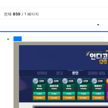
전체
859
/ 1 페이지
게시물
RSS
게
New