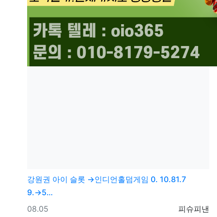
강원권
아이 슬롯 →인디언홀덤게임 0. 10.81.7
9.→5…
등록일
등록자
08.05
피슈피낸