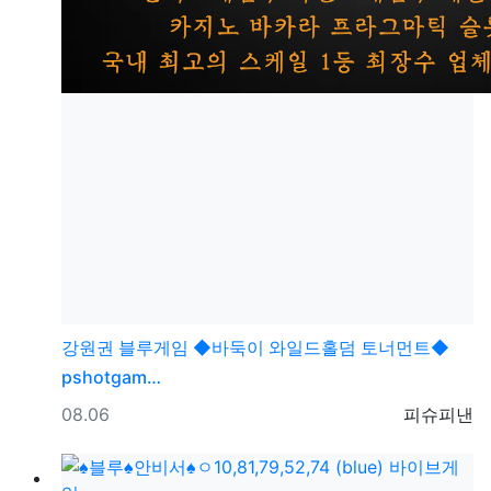
강원권
블루게임 ◆바둑이 와일드홀덤 토너먼트◆
pshotgam…
등록일
등록자
08.06
피슈피낸