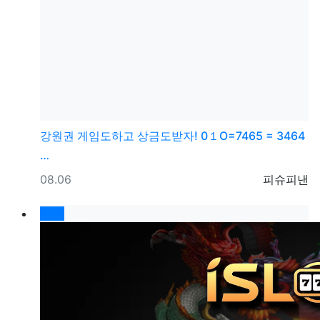
강원권
게임도하고 상금도받자! 0１O=7465 = 3464
…
등록일
등록자
08.06
피슈피낸
New