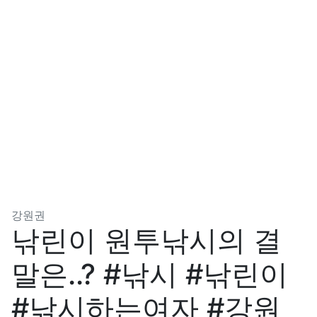
분류
강원권
낚린이 원투낚시의 결
말은..? #낚시 #낚린이
#낚시하는여자 #강원