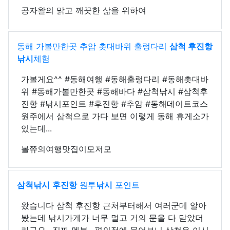
공자왈의 맑고 깨끗한 삶을 위하여
동해 가볼만한곳 추암 촛대바위 출렁다리
삼척 후진항
낚시
체험
가볼게요^^ #동해여행 #동해출렁다리 #동해촛대바
위 #동해가볼만한곳 #동해바다 #삼척낚시 #삼척후
진항 #낚시포인트 #후진항 #추암 #동해데이트코스
원주에서 삼척으로 가다 보면 이렇게 동해 휴게소가
있는데...
볼쮸의여행맛집이모저모
삼척
낚시
후진항
원투
낚시
포인트
왔습니다 삼척 후진항 근처부터해서 여러군데 알아
봤는데 낚시가게가 너무 멀고 거의 문을 다 닫았더