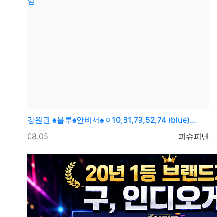
강원권
♠블루♠안비서♠ㅇ10,81,79,52,74 (blue)…
등록일
등록자
08.05
피슈피낸