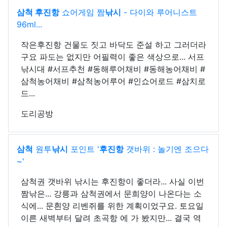
삼척 후진항
쇼어게임 짬
낚시
- 다이와 루어니스트
96ml...
작은후진항 건물도 짓고 바닥도 준설 하고 그러더라
구요 파도는 없지만 어필력이 좋은 색상으로... 서프
낚시대 #서프추천 #동해루어채비 #동해농어채비 #
삼척농어채비 #삼척농어루어 #인쇼어로드 #삼치로
드...
도리공방
삼척
원투
낚시
포인트 '
후진항
갯바위 : 놀기엔 조으다
~'
삼척권 갯바위 낚시는 후진항이 좋더라... 사실 이번
짬낚은... 강릉과 삼척권에서 문희양이 나온다는 소
식에... 문흰양 리벤쥐를 위한 계획이었구요. 토요일
이른 새벽부터 달려 초곡항 에 가 봤지만... 결국 역