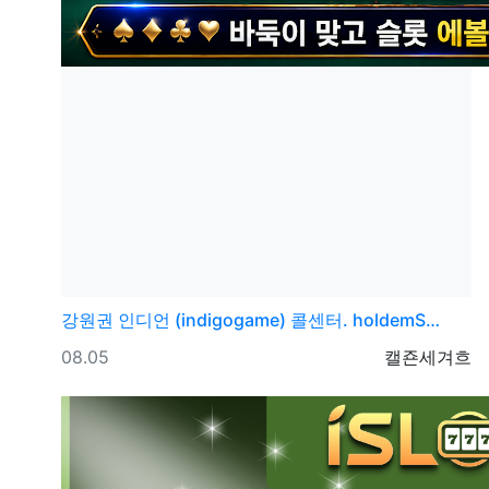
강원권
인디언 (indigogame) 콜센터. holdemS…
등록일
등록자
08.05
캘죤세겨흐