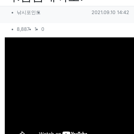
작성자 정보
작성
작성일
낚시포인트
2021.09.10 14:42
컨텐츠 정보
조회
추천
비추천
8,887
1
0
본문