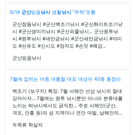
8/14
군산
믿음
낚시
생활
낚시
"우럭"조황
군산참돔낚시 #군산백조기낚시 #군산화이트조기낚
시 #군산생미끼낚시 #군산외줄낚시... 군산원투낚
시 #원투낚시 #새만금낚시 #군산새만금낚시 #야미
도 #선유도 #신시도 #장자도 #손맛 #쾌감...
군산믿음낚시
7월에 잡히는 어종 여름철 대표 대상어 40종 총정리
백조기 (보구치) 특징: 7월 서해안 선상 낚시의 절대
강자이자... 7월에는 원투 낚시뿐만 아니라 본류대를
노리는 찌낚시에서도 굵직한... 주로 서해안(군산,
격포, 안흥 등)의 섬 지역이나 연안 여밭, 남해안의...
두족류 학살자