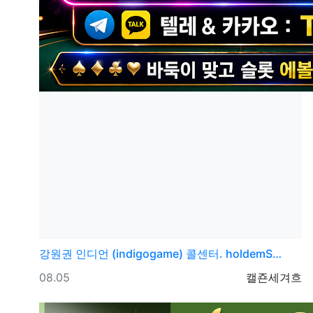
강원권
인디언 (indigogame) 콜센터. holdemS…
등록일
등록자
08.05
캘죤세겨흐