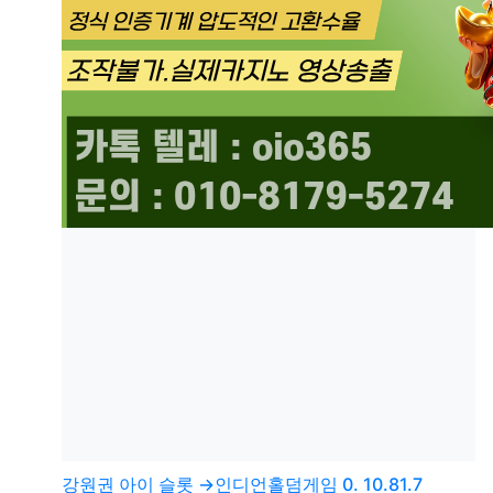
강원권
아이 슬롯 →인디언홀덤게임 0. 10.81.7