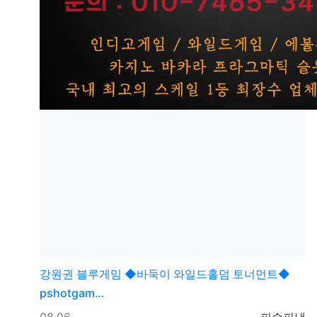
강원권
블루게임 ◆바둑이 와일드홀덤 토너먼트◆
pshotgam…
등록일
등록자