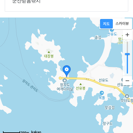
군산믿음낚시
500m