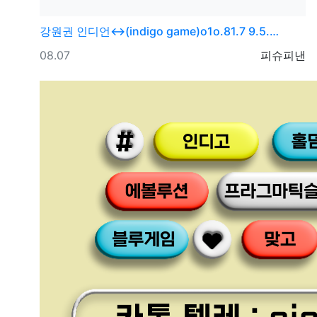
강원권
인디언↔(indigo game)o1o.81.7 9.5.…
등록일
등록자
08.07
피슈피낸