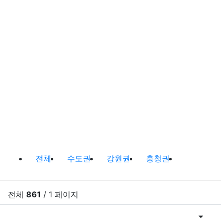
바다낚시,원투낚시,배낚시 포인트 및
전체
수도권
강원권
충청권
전라권
이전 분
다음
전체
861
/ 1 페이지
게시물