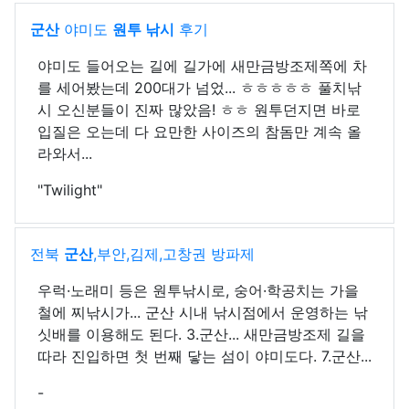
군산
야미도
원투 낚시
후기
야미도 들어오는 길에 길가에 새만금방조제쪽에 차
를 세어봤는데 200대가 넘었... ㅎㅎㅎㅎㅎ 풀치낚
시 오신분들이 진짜 많았음! ㅎㅎ 원투던지면 바로
입질은 오는데 다 요만한 사이즈의 참돔만 계속 올
라와서...
"Twilight"
전북
군산
,부안,김제,고창권 방파제
우럭·노래미 등은 원투낚시로, 숭어·학공치는 가을
철에 찌낚시가... 군산 시내 낚시점에서 운영하는 낚
싯배를 이용해도 된다. 3.군산... 새만금방조제 길을
따라 진입하면 첫 번째 닿는 섬이 야미도다. 7.군산...
-