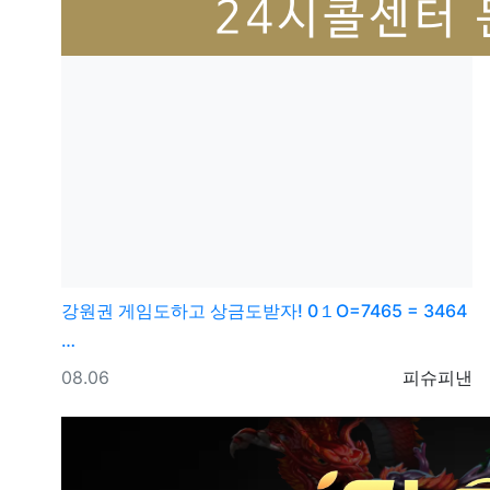
강원권
게임도하고 상금도받자! 0１O=7465 = 3464
…
등록일
등록자
08.06
피슈피낸