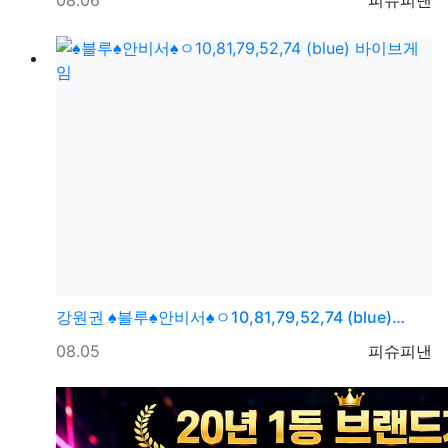
08.06
피슈피낸
강원권
♠블루♠안비서♠ㅇ10,81,79,52,74 (blue)…
등록일
등록자
08.05
피슈피낸