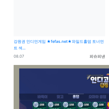
강원권
인디언게임 ★fefas.net★와일드홀덤 토너먼
트 섹­…
등록일
등록자
08.07
피슈피낸