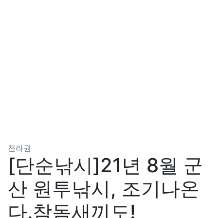
분류
전라권
[단순낚시]21년 8월 군
산 원투낚시, 조기나온
다.참돔새끼도!