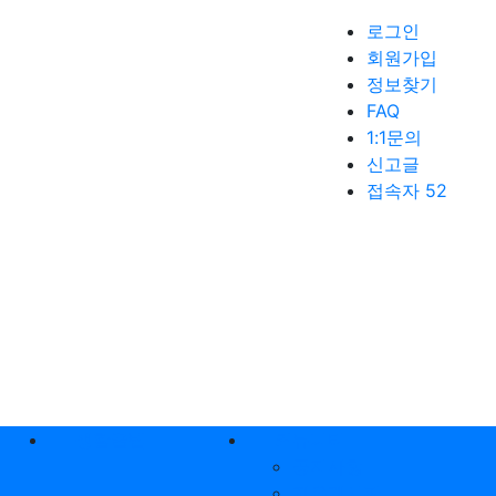
로그인
회원가입
정보찾기
FAQ
1:1문의
신고글
접속자 52
생활꿀팁
커뮤니티
공지사항
자유게시판