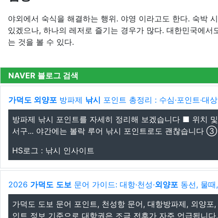
야외에서 숙식을 해결하는 행위. 야영 이라고도 한다. 숙박 
있겠으나, 하나의 레저로 즐기는 경우가 많다. 대한민국에서
는 것을 볼 수 있다.
NAVER 블로그 검색
가덕도 외양포
방파제
낚시
포인트 총정리 : 수심·포인트·대상어
방파제 낚시 포인트를 자세히 정리해 보겠습니다 ■ 위치 및
서구... 야간에는 볼락 루어 낚시 포인트로도 괜찮습니다 ③ 항
HS로그 : 낚시 인사이트
2026
가덕도
도보
문어 가이드: 대항·천성·
외양포
동선, 물때
가덕도 도보 문어 포인트, 천성항 문어, 대항방파제, 외양포,
인트 정보 기준으로 대항권은 조금 전후가 자주 언급됩니다. 