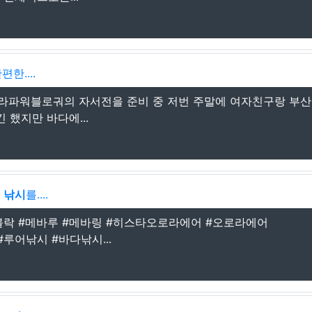
한....
. 라는 울트라파워블로궈의 자서전을 준비 중 저번 주말에 여자친구랑 부
 했지만 바다에...
이
낚시
를....
볼락 #메바루 #메바링 #히스타오로라에어 #오로라에어
어 #루어낚시 #바다낚시...