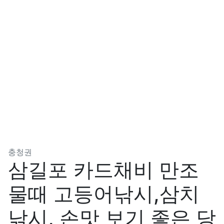
분류
충청권
삼길포 카드채비 만조
물때 고등어낚시,삼치
낚시, 손맛 보기 좋은 당