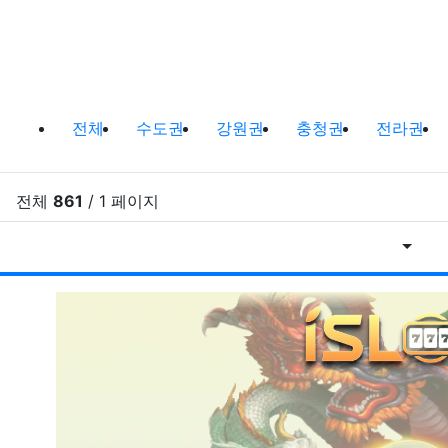
바다낚시,원투낚시,배낚시 포인트 및
전체
수도권
강원권
충청권
전라권
전체
861
/ 1 페이지
게시물
RSS
게