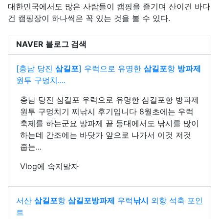
대한민국에서도 많은 사람들이 캠핑을 즐기며 산이건 바다
건 캠핑장이 하나씩은 꼭 있는 것을 볼 수 있다.
NAVER 블로그 검색
[충남 당진
삼길포
] 우럭으로 유명한
삼길포
항
방파제
원투 구멍치....
충남 당진 삼길포 우럭으로 유명한 삼길포항 방파제
원투 구멍치기 찌낚시 후기입니다 8월초에는 우럭
축제를 하는군요 방파제 끝 등대에서도 낚시를 많이
하는데 간조에는 바닷가 앞으로 나가서 이것 저것
줍는...
Vlog에 속지말자
서산
삼길포
항
삼길포방파제
우럭
낚시
외항 석축 포인
트