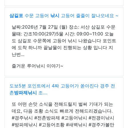
삼길포
수문 고등어
낚시
고등어 줄줄이 잘나오네요 ~
날짜:2026년 7월 27일 (월) 장소: 서산 삼길포 수문
물때: 간조10:00(297)5물 시간: 09:00~11:00 오늘
도 삼길포 수문쪽에 고등어 낚시 나왔습니다 포인트
에 도착 하니까 끝날물이 진행되는 상황 입니다 지
난번...
즐거운 루어낚시 이야기~
도보5분 포인트에서 4짜 고등어가 쏟아진다 경주 전
촌
방파제낚시
조....
또 어떤 손맛 소식을 전해드릴지 벌써 기대가 되는
데요, 다음 조황 소식도 빠르게 전해드리겠습니다.
#경주낚시 #전촌방파제 #고등어낚시 #전갱이낚시
#방파제낚시 #고등어조황 #새벽낚시 #경주가볼만