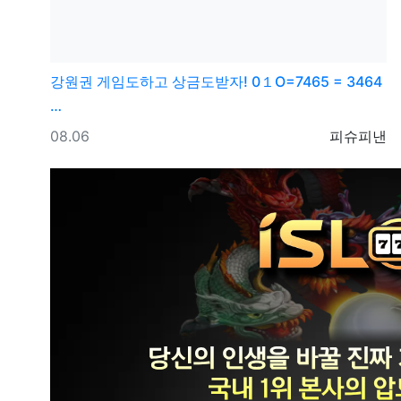
강원권
게임도하고 상금도받자! 0１O=7465 = 3464
…
등록일
등록자
08.06
피슈피낸