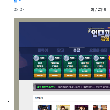
트 섹­…
등록일
등록자
08.07
피슈피낸