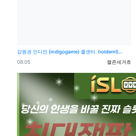
강원권
인디언 (indigogame) 콜센터. holdemS…
등록일
등록자
08.05
캘죤세겨흐