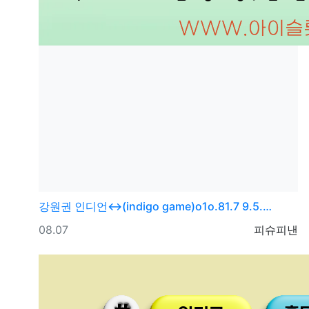
강원권
인디언↔(indigo game)o1o.81.7 9.5.…
등록일
등록자
08.07
피슈피낸