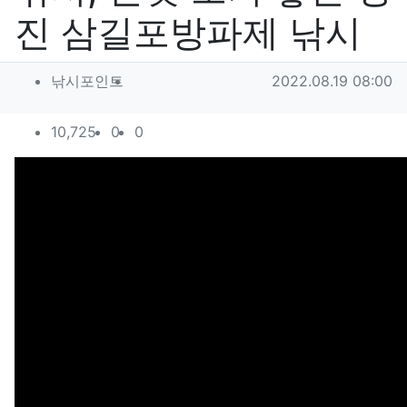
진 삼길포방파제 낚시
작성자 정보
작성
작성일
낚시포인트
2022.08.19 08:00
컨텐츠 정보
조회
추천
비추천
10,725
0
0
본문