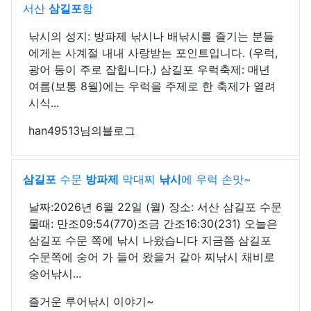
서산
삼길포
항
낚시의 성지: 방파제 낚시나 배낚시를 즐기는 분들
에게는 사계절 내내 사랑받는 포인트입니다. (우럭,
광어 등이 주로 잡힙니다.) 삼길포 우럭축제: 매년
여름(보통 8월)에는 우럭을 주제로 한 축제가 열려
시식...
han49513님의블로그
삼길포
수문
방파제
막대찌
낚시
에 우럭 손맛~
날짜:2026년 6월 22일 (월) 장소: 서산 삼길포 수문
물때: 만조09:54(770)조금 간조16:30(231) 오늘은
삼길포 수문 쪽에 낚시 나왔습니다 지금쯤 삼길포
수문쪽에 숭어 가 들어 왔을거 같아 찌낚시 채비로
숭어낚시...
즐거운 루어낚시 이야기~