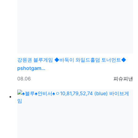
강원권
블루게임 ◆바둑이 와일드홀덤 토너먼트◆
pshotgam…
등록일
등록자
08.06
피슈피낸