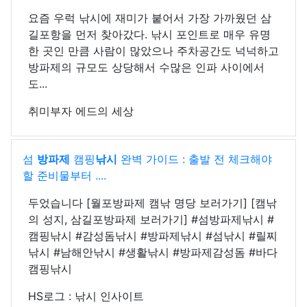
요즘 우럭 낚시에 재미가 붙어서 가장 가까웠던 삼
길포항을 먼저 찾아갔다. 낚시 포인트로 매우 유명
한 곳인 만큼 사람이 많았으나 주차공간도 넉넉하고
방파제의 규모도 상당해서 수많은 인파 사이에서
도...
취미부자 에드의 세상
섬
방파제
캠핑
낚시
완벽 가이드 : 출발 전 체크해야
할 준비물부터 ....
두었습니다 [월포방파제 캠낚 명당 보러가기] [캠낚
의 성지, 삼길포방파제 보러가기] #섬방파제낚시 #
캠핑낚시 #감성돔낚시 #방파제낚시 #섬낚시 #릴찌
낚시 #남해안낚시 #생활낚시 #방파제감성돔 #바다
캠핑낚시
HS로그 : 낚시 인사이트