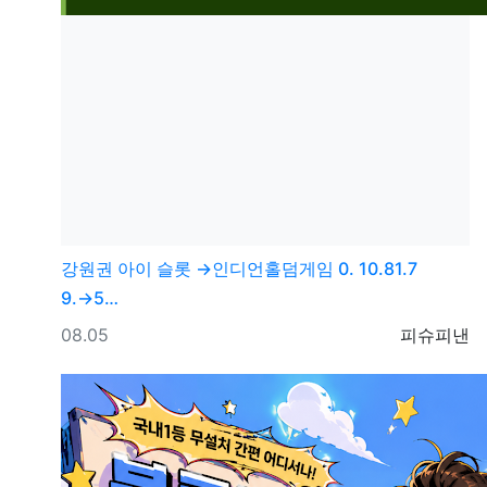
강원권
아이 슬롯 →인디언홀덤게임 0. 10.81.7
9.→5…
등록일
등록자
08.05
피슈피낸