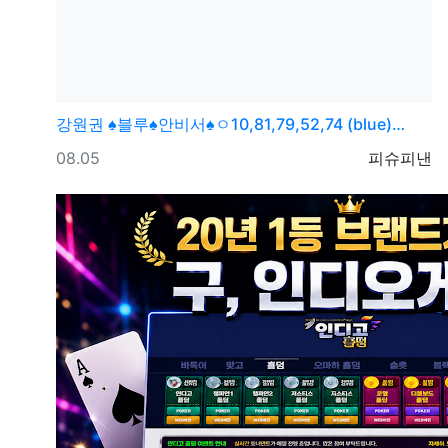
강원권
♠블루♠안비서♠ㅇ10,81,79,52,74 (blue)…
등록일
등록자
08.05
피슈피낸