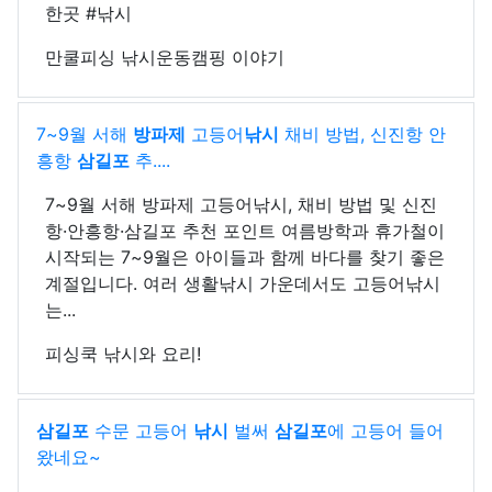
한곳 #낚시
만쿨피싱 낚시운동캠핑 이야기
7~9월 서해
방파제
고등어
낚시
채비 방법, 신진항 안
흥항
삼길포
추....
7~9월 서해 방파제 고등어낚시, 채비 방법 및 신진
항·안흥항·삼길포 추천 포인트 여름방학과 휴가철이
시작되는 7~9월은 아이들과 함께 바다를 찾기 좋은
계절입니다. 여러 생활낚시 가운데서도 고등어낚시
는...
피싱쿡 낚시와 요리!
삼길포
수문 고등어
낚시
벌써
삼길포
에 고등어 들어
왔네요~