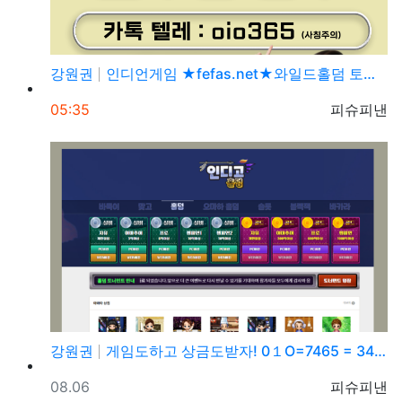
강원권
인디언게임 ★fefas.net★와일드홀덤 토너먼트 섹­…
등록일
등록자
05:35
피슈피낸
강원권
게임도하고 상금도받자! 0１O=7465 = 3464 …
등록일
등록자
08.06
피슈피낸