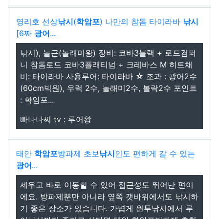
영리호 선상
낚시
(
학암포
) 나만의 참돔 타이라바
낚시
[6짜
광어
...
낚시), 놀근(놀래미왕) 장비: 코바3블랙 + 로드컴퍼
니 참돔로드 코바3플래티넘 + 크레바스 M 히트채
비: 타이라바 사용루어: 타이라바 ☆ 조과 : 광어2수
(60cm빅원), 우럭 2수, 놀래미2수, 볼락2수 포인트
: 학암포...
빠나나씨 tv : 루어왕
태안
학암포
방파제 초보
낚시
인도 편하게 갈 수 있는
광어
...
세우고 바로 이동할 수 있어 접근성도 뛰어난 편이
에요. 방파제뿐만 아니라 옆쪽 갯바위에서도 낚시하
기 좋은 장소가 있습니다. 가볍게 원투낚시에서 루