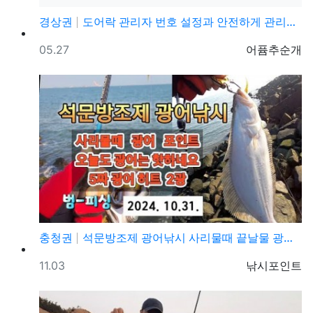
경상권
도어락 관리자 번호 설정과 안전하게 관리하는 방법
등록일
등록자
05.27
어퓸추순개
충청권
석문방조제 광어낚시 사리물때 끝날물 광어포인트 추천
등록일
등록자
11.03
낚시포인트