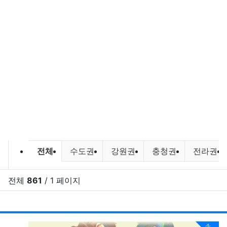
바다낚시,원투낚시,배낚시 포인트 및
전체
수도권
강원권
충청권
전라권
전체
861
/ 1 페이지
RSS
게시
게