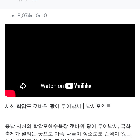
컨텐츠 정보
조회
추천
비추천
8,074
0
0
본문
서산 학암포 갯바위 광어 루어낚시 | 낚시포인트
충남 서산의 학암포해수욕장 갯바위 광어 루어낚시, 국화
축제가 열리는 곳으로 가족 나들이 장소로도 손색이 없는