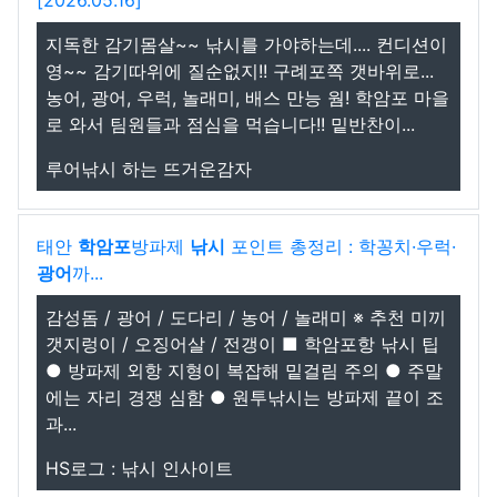
[2026.05.16]
지독한 감기몸살~~ 낚시를 가야하는데.... 컨디션이
영~~ 감기따위에 질순없지!! 구례포쪽 갯바위로...
농어, 광어, 우럭, 놀래미, 배스 만능 웜! 학암포 마을
로 와서 팀원들과 점심을 먹습니다!! 밑반찬이...
루어낚시 하는 뜨거운감자
태안
학암포
방파제
낚시
포인트 총정리 : 학꽁치·우럭·
광어
까...
감성돔 / 광어 / 도다리 / 농어 / 놀래미 ※ 추천 미끼
갯지렁이 / 오징어살 / 전갱이 ■ 학암포항 낚시 팁
● 방파제 외항 지형이 복잡해 밑걸림 주의 ● 주말
에는 자리 경쟁 심함 ● 원투낚시는 방파제 끝이 조
과...
HS로그 : 낚시 인사이트