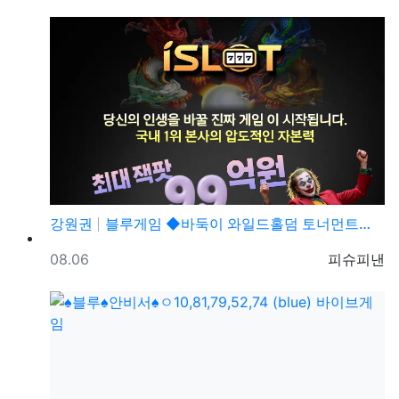
강원권
블루게임 ◆바둑이 와일드홀덤 토너먼트◆ pshotgam…
등록일
등록자
08.06
피슈피낸