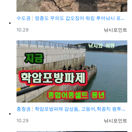
수도권
영종도 무의도 갑오징어 워킹 루어낚시 포인트 및 채비정…
등록일
등록자
10.29
낚시포인트
충청권
학암포방파제 감성돔, 고등어,학꽁치 원투낚시 바다낚시 …
등록일
등록자
10.29
낚시포인트