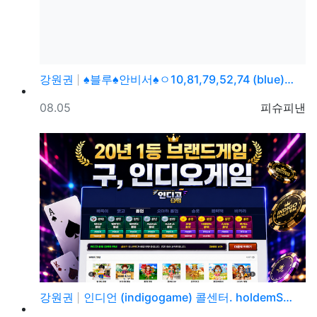
강원권
♠블루♠안비서♠ㅇ10,81,79,52,74 (blue)…
등록일
등록자
08.05
피슈피낸
강원권
인디언 (indigogame) 콜센터. holdemS…