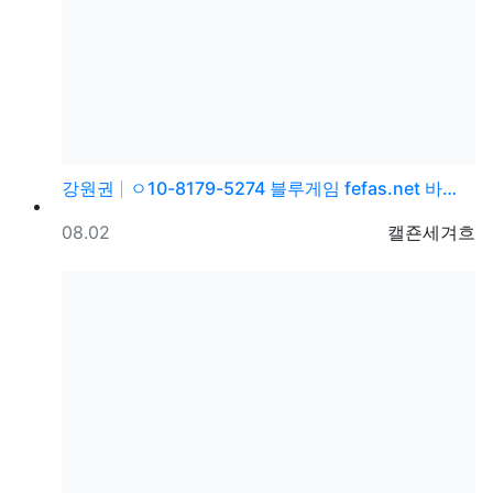
강원권
ㅇ10-8179-5274 블루게임 fefas.net 바…
등록일
등록자
08.02
캘죤세겨흐