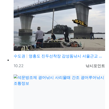
수도권
영흥도 진두선착장 감성돔낚시 서울근교 감성돔낚시 포인트
등록일
등록자
10.22
낚시포인트