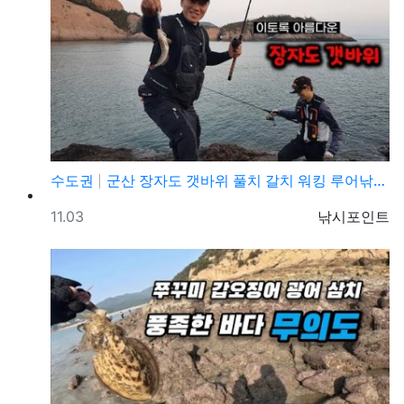
수도권
군산 장자도 갯바위 풀치 갈치 워킹 루어낚시 포인트
등록일
등록자
11.03
낚시포인트