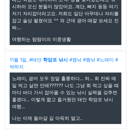
시하러 오신 분들이 많았어요. 계단, 빠지 등등 여기
저기 자리잡더라고요. 저희도 일단 아무데나 자리를
잡고 술상 펼쳤어요 ^^ 와 근데 광어 때깔 보세요 진
짜....
여행하는 람람이의 이중생활
11월 1일, #태안
학암포
낚시
#캠낚 #짬낚 #노래미 #
박하지
노래미, 광어 모두 정말 훌륭하다... 하... 회 진짜 매
일 먹고 살면 안돼?????? 나도 그냥 회 먹고 싶을 때
마다 바다 가서 잡아올 수 있는 낚시 실력을 갖추면
좋겠다... 이렇게 짧고 즐거웠던 태안 학암포 낚시
여행...
나는 이제 돌아갈 길 아득히 멀고..