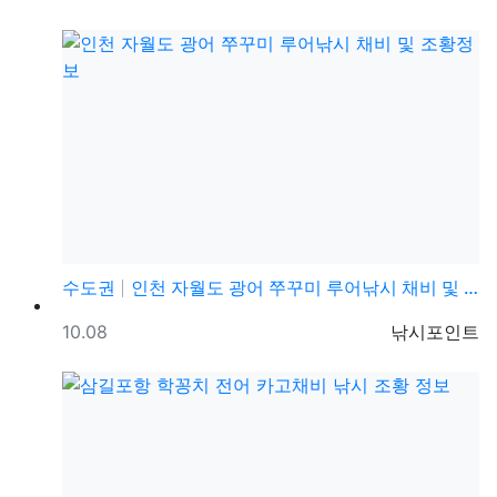
수도권
인천 자월도 광어 쭈꾸미 루어낚시 채비 및 조황정보
등록일
등록자
10.08
낚시포인트