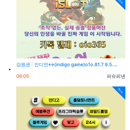
New
강원권
인디언↔(indigo game)o1o.81.7 9.5.…
등록일
등록자
06:05
피슈피낸
New