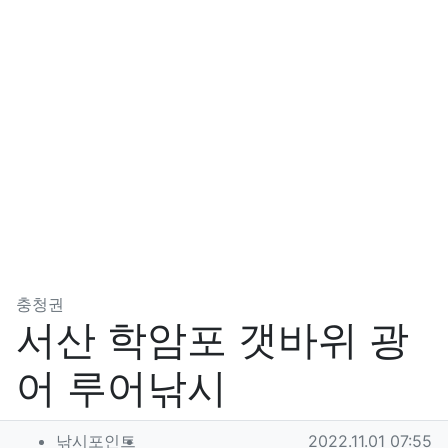
분류
충청권
서산 학암포 갯바위 광
어 루어낚시
작성자 정보
작성
작성일
낚시포인트
2022.11.01 07:55