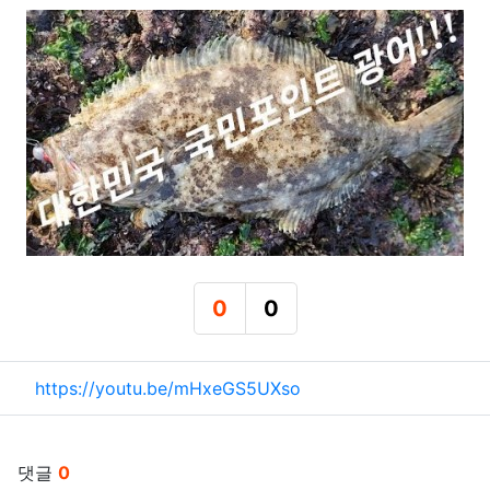
0
0
추천
비추천
관련자료
https://youtu.be/mHxeGS5UXso
댓글
0