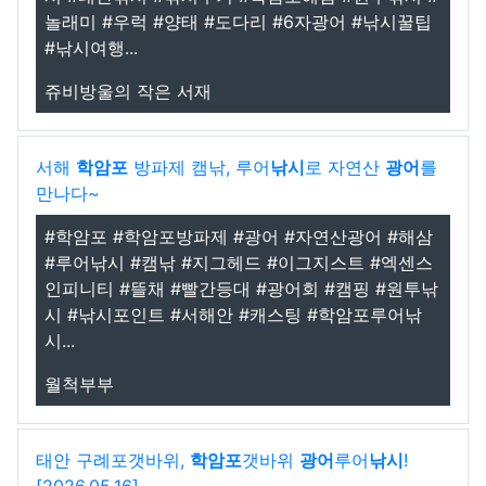
놀래미 #우럭 #양태 #도다리 #6자광어 #낚시꿀팁
#낚시여행...
쥬비방울의 작은 서재
서해
학암포
방파제 캠낚, 루어
낚시
로 자연산
광어
를
만나다~
#학암포 #학암포방파제 #광어 #자연산광어 #해삼
#루어낚시 #캠낚 #지그헤드 #이그지스트 #엑센스
인피니티 #뜰채 #빨간등대 #광어회 #캠핑 #원투낚
시 #낚시포인트 #서해안 #캐스팅 #학암포루어낚
시...
월척부부
태안 구례포갯바위,
학암포
갯바위
광어
루어
낚시
!