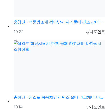
충청권
석문방조제 광어낚시 사리물때 간조 광어루어낚시 조황정보
등록일
등록자
10.22
낚시포인트
충청권
삼길포 학꽁치낚시 만조 물때 카고채비 바다낚시 조황정보
등록일
등록자
10.14
낚시포인트