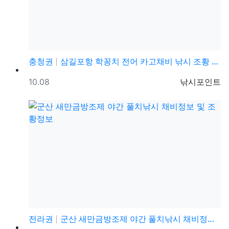
충청권
삼길포항 학꽁치 전어 카고채비 낚시 조황 정보
등록일
등록자
10.08
낚시포인트
전라권
군산 새만금방조제 야간 풀치낚시 채비정보 및 조황정보