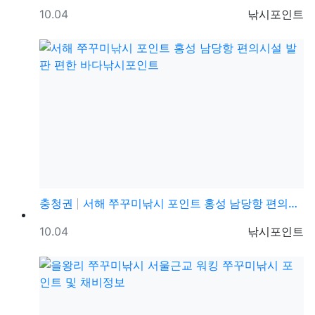
등록일
등록자
10.04
낚시포인트
충청권
서해 쭈꾸미낚시 포인트 홍성 남당항 편의시설 발판 편한…
등록일
등록자
10.04
낚시포인트