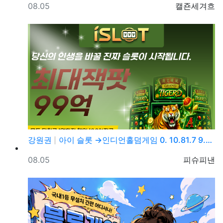
등록일
등록자
08.05
캘죤세겨흐
강원권
아이 슬롯 →인디언홀덤게임 0. 10.81.7 9.→5…
등록일
등록자
08.05
피슈피낸