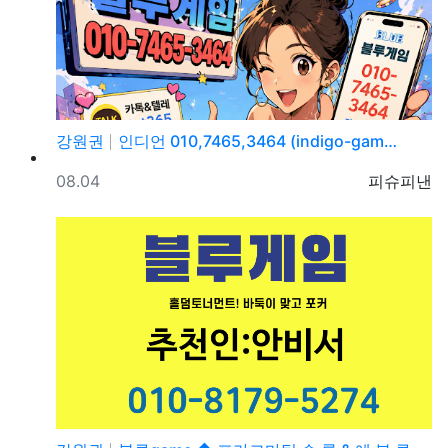
강원권
인디언 010,7465,3464 (indigo-gam…
등록일
등록자
08.04
피슈피낸