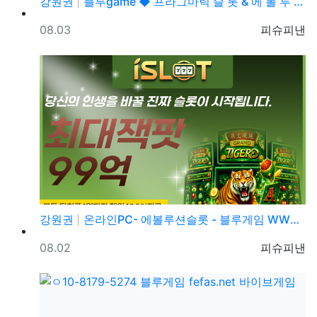
강원권
블루game ◆ 프라그마틱 슬 롯 & 에 볼 루 션 ◆…
등록일
등록자
08.03
피슈피낸
강원권
온라인PC- 에볼루션슬롯 - 블루게임 WWW.fefas…
등록일
등록자
08.02
피슈피낸