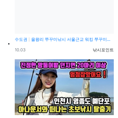
수도권
을왕리 쭈꾸미낚시 서울근교 워킹 쭈꾸미낚시 포인트 및 …
등록일
등록자
10.03
낚시포인트