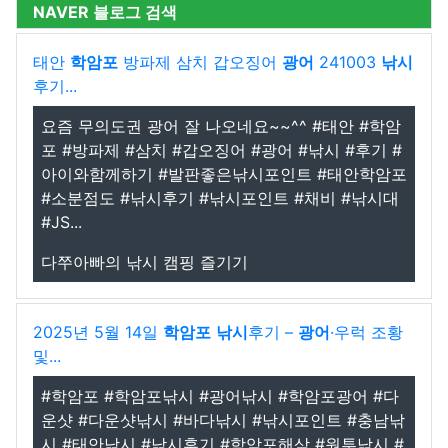
NAVER 블로그 검색
태안
학암포
방파제 삼치 갑오징어
광어
241003
낚시
후기...
요즘 무의도권 광어 잘 나오네요~~^^ #태안 #학암
포 #방파제 #삼치 #갑오징어 #광어 #낚시 #후기 #
아이와함께하기 #발판좋은낚시포인트 #태안학암포
#소분점도 #낚시후기 #낚시포인트 #채비 #낚시대
#JS...
다쭈아빠의 낚시 캠핑 즐기기
2025년 5월 14일
학암포
낚시
후기 –
광어
·우럭 조황
및...
#학암포 #학암포낚시 #광어낚시 #학암포광어 #다
운샷 #다운샷낚시 #바다낚시 #낚시포인트 #충남낚
시 #태안낚시 #낚시후기 #학암포해삼 #원투낚시 #