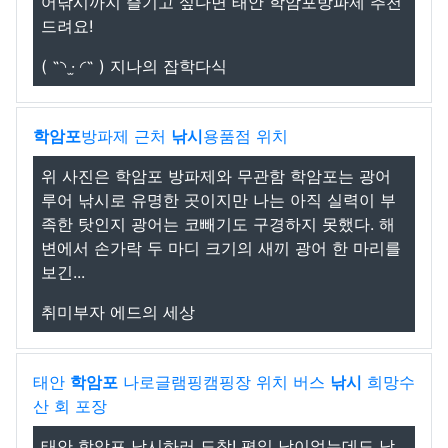
어낚시까지 즐기고 싶다면 태안 학암포방파제 추천
드려요!
( ˶◝ ·̫ ◜˶ ) 지나의 잡학다식
학암포
방파제 근처
낚시
용품점 위치
위 사진은 학암포 방파제와 무관함 학암포는 광어
루어 낚시로 유명한 곳이지만 나는 아직 실력이 부
족한 탓인지 광어는 코빼기도 구경하지 못했다. 해
변에서 손가락 두 마디 크기의 새끼 광어 한 마리를
보긴...
취미부자 에드의 세상
태안
학암포
나로글램핑캠핑장 위치 버스
낚시
희망수
산 회 포장
태안 학암포 낚시하러 도착! 평일 낮이었는데도 낚