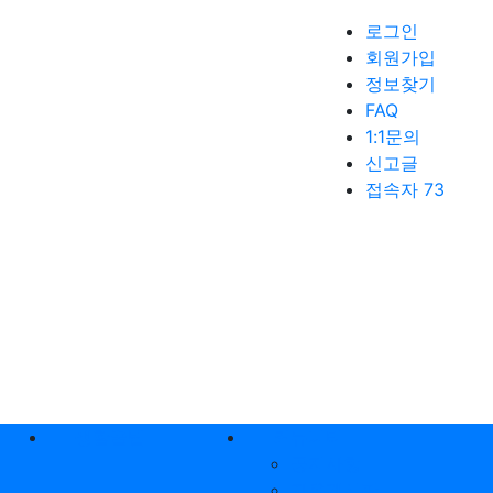
로그인
회원가입
정보찾기
FAQ
1:1문의
신고글
접속자 73
생활꿀팁
커뮤니티
공지사항
자유게시판