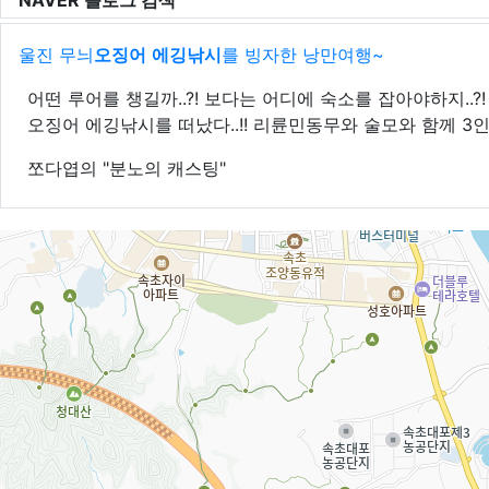
NAVER 블로그 검색
울진 무늬
오징어
에깅
낚시
를 빙자한 낭만여행~
어떤 루어를 챙길까..?! 보다는 어디에 숙소를 잡아야하지..?!
오징어 에깅낚시를 떠났다..!! 리륜민동무와 술모와 함께 3인
쪼다엽의 "분노의 캐스팅"