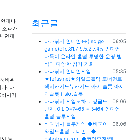
최근글
 언제나
시 조과가
면 언제
등록일
바다낚시
인디언↔(indigo
06:05
game)o1o.81.7 9.5.2.7.4% 인디언
바둑이,온라인 홀덤 투명한 운영 방
식과 다양한 참가 기회
등록일
바다낚시
인디언게임
05:35
★fefas.net★와일드홀덤 토너먼트
 갯바위
섹­시카­지노뉴카­지노 아이 슬롯 아시
다. 바
아슬­롯 i-slot슬­롯
조하시기
등록일
바다낚시
게임도하고 상금도
08.06
받자! 0１O=7465 = 3464 인디언
홀덤 블루게임
등록일
바다낚시
블루게임 ◆바둑이
08.06
와일드홀덤 토너먼트◆
낚시 등
pshotgam.com ◆코인충전/테