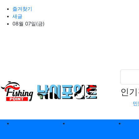
상단 네비
즐겨찾기
새글
08월 07일(금)
인기
민
메인 메뉴
바다낚시
민물낚시
캠