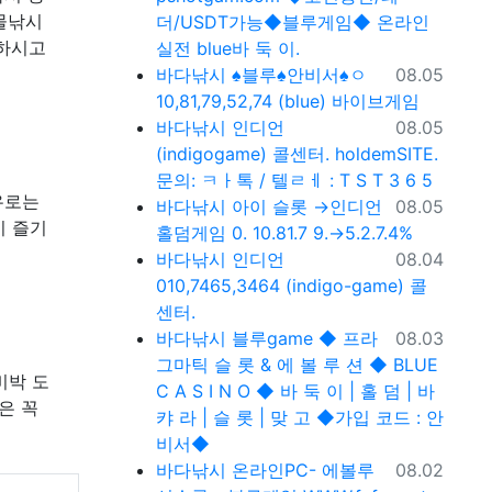
민물낚시
더/USDT가능◆블루게임◆ 온라인
인하시고
실전 blue바 둑 이.
등록일
바다낚시
♠블루♠안비서♠ㅇ
08.05
10,81,79,52,74 (blue) 바이브게임
등록일
바다낚시
인디언
08.05
(indigogame) 콜센터. holdemSITE.
문의: ㅋㅏ톡 / 텔ㄹㅔ : T S T 3 6 5
유로는
등록일
바다낚시
아이 슬롯 →인디언
08.05
이 즐기
홀덤게임 0. 10.81.7 9.→5.2.7.4%
등록일
바다낚시
인디언
08.04
010,7465,3464 (indigo-game) 콜
센터.
등록일
바다낚시
블루game ◆ 프라
08.03
그마틱 슬 롯 & 에 볼 루 션 ◆ BLUE
비박 도
C A S I N O ◆ 바 둑 이 | 홀 덤 | 바
은 꼭
캬 라 | 슬 롯 | 맞 고 ◆가입 코드 : 안
비서◆
등록일
바다낚시
온라인PC- 에볼루
08.02