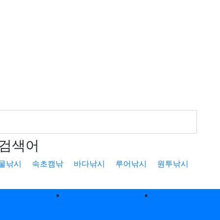
검색어
물낚시
속초캠낚
바다낚시
루어낚시
원투낚시
낚
낚시터
캠핑