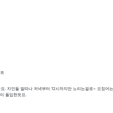
인트
. 지인들 말따나 저녁부터 12시까지만 노리는걸로~ 오징어는!!
절이 돌입한듯요.