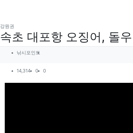
분류
강원권
속초 대포항 오징어, 돌
작성자 정보
작성
낚시포인트
컨텐츠 정보
조회
추천
비추천
14,314
0
0
본문