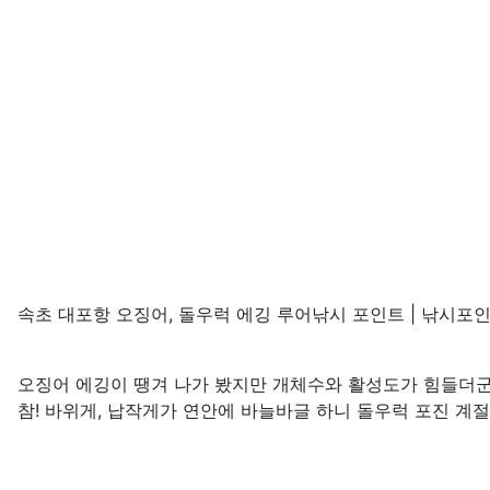
속초 대포항 오징어, 돌우럭 에깅 루어낚시 포인트 | 낚시포
오징어 에깅이 땡겨 나가 봤지만 개체수와 활성도가 힘들더군요
참! 바위게, 납작게가 연안에 바늘바글 하니 돌우럭 포진 계