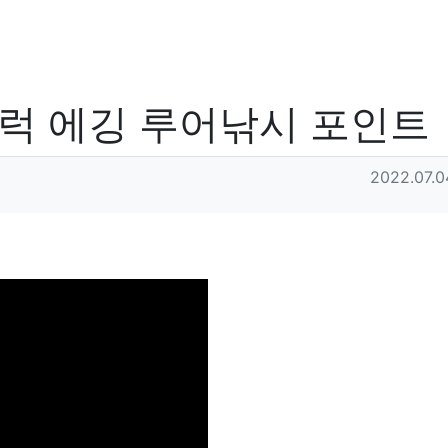
우럭 에깅 루어낚시 포인트
작성일
2022.07.0