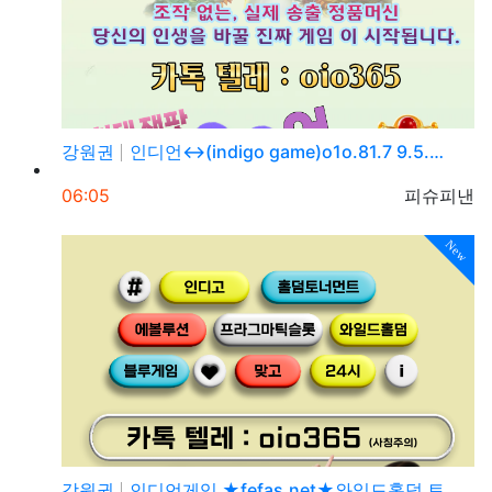
강원권
인디언↔(indigo game)o1o.81.7 9.5.…
등록일
등록자
06:05
피슈피낸
New
강원권
인디언게임 ★fefas.net★와일드홀덤 토너먼트 섹­…