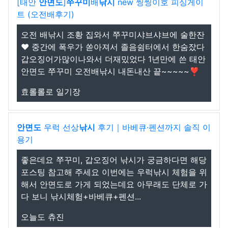
[태안
안면도
]
쭈꾸미
배
낚시
new 씽씽이호 피싱게이
트 (오전배후기)
오전 배낚시 조황 집와서 쭈꾸미샤브샤브에 술한잔
❤️ 중간에 폭우가 쏟아져서 졸음쉼터에서 한숨잤다
갑오징어가많이나와서 더재밌었다 1년만에 쓴 태안
안면도 쭈꾸미 오전배낚시 내돈내산 끝~~~~~❣️
효롤롤로 일기장
안면도
우럭 선상
낚시
후기｜바베큐·펜션까지 솔직 이
용기
좋은데요 쭈꾸미, 갑오징어 낚시가 궁금하다면 해당
포스팅 참고해 주세요 이번에는 우럭낚시 체험을 위
해서 안면도로 가게 되었는데요 아무래도 단체로 가
다 보니 낚시체험+바베큐+펜션...
오늘도 츄진