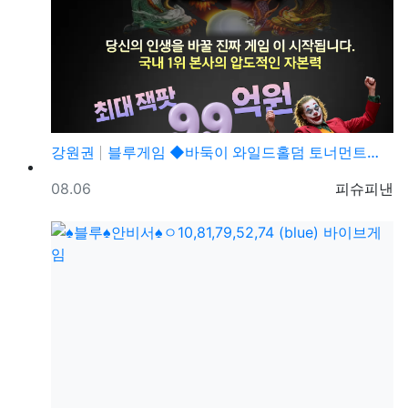
강원권
블루게임 ◆바둑이 와일드홀덤 토너먼트◆ pshotgam…
등록일
등록자
08.06
피슈피낸