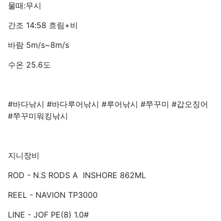
물때:무시
간조 14:58 흐림+비
바람 5m/s~8m/s
수온 25.6도
#바다낚시 #바다루어낚시 #루어낚시 #쭈꾸미 #갑오징어
#쭈꾸미워킹낚시
지니장비
ROD - N.S RODS A INSHORE 862ML
REEL - NAVION TP3000
LINE - JOF PE(8) 1.0#