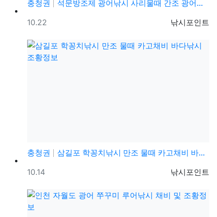
충청권
석문방조제 광어낚시 사리물때 간조 광어루어낚시 조황정보
등록일
등록자
10.22
낚시포인트
충청권
삼길포 학꽁치낚시 만조 물때 카고채비 바다낚시 조황정보
등록일
등록자
10.14
낚시포인트