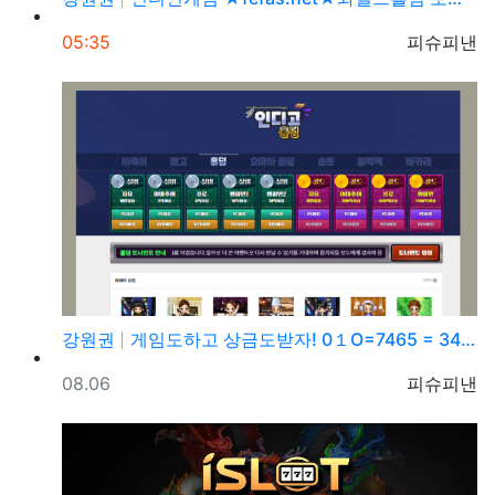
등록일
등록자
05:35
피슈피낸
강원권
게임도하고 상금도받자! 0１O=7465 = 3464 …
등록일
등록자
08.06
피슈피낸