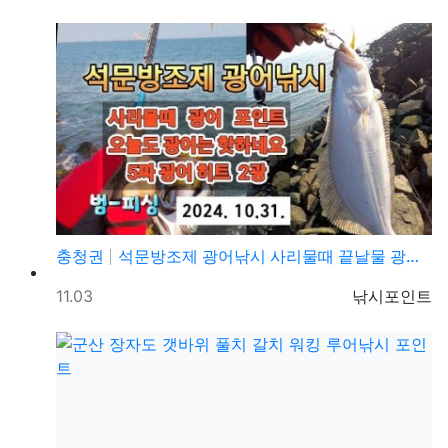
충청권
석문방조제 광어낚시 사리물때 끝날물 광어포인트 추천
등록일
등록자
11.03
낚시포인트