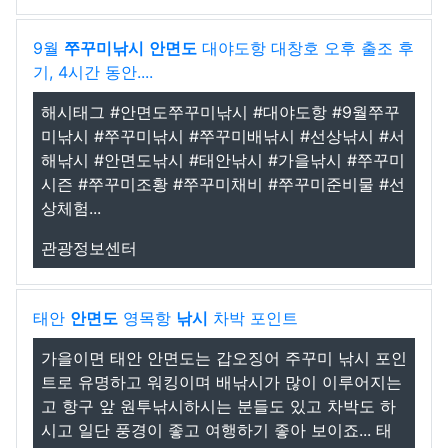
9월
쭈꾸미
낚시
안면도
대야도항 대창호 오후 출조 후
기, 4시간 동안....
해시태그 #안면도쭈꾸미낚시 #대야도항 #9월쭈꾸
미낚시 #쭈꾸미낚시 #쭈꾸미배낚시 #선상낚시 #서
해낚시 #안면도낚시 #태안낚시 #가을낚시 #쭈꾸미
시즌 #쭈꾸미조황 #쭈꾸미채비 #쭈꾸미준비물 #선
상체험...
관광정보센터
태안
안면도
영목항
낚시
차박 포인트
가을이면 태안 안면도는 갑오징어 주꾸미 낚시 포인
트로 유명하고 워킹이며 배낚시가 많이 이루어지는
고 항구 앞 원투낚시하시는 분들도 있고 차박도 하
시고 일단 풍경이 좋고 여행하기 좋아 보이죠... 태