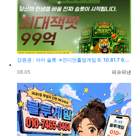
강원권
아이 슬롯 →인디언홀덤게임 0. 10.81.7 9.→5…
등록일
등록자
08.05
피슈피낸