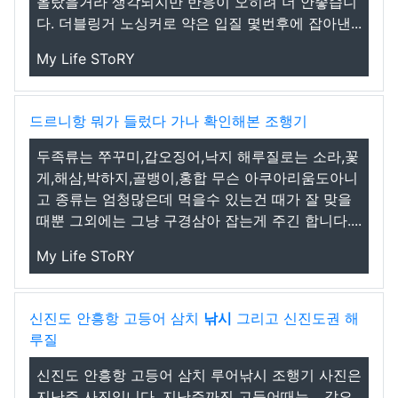
올랐을거라 생각되지만 반응이 오히려 더 안좋습니
다. 더블링거 노싱커로 약은 입질 몇번후에 잡아낸...
My Life SToRY
드르니항 뭐가 들렀다 가나 확인해본 조행기
두족류는 쭈꾸미,갑오징어,낙지 해루질로는 소라,꽃
게,해삼,박하지,골뱅이,홍합 무슨 아쿠아리움도아니
고 종류는 엄청많은데 먹을수 있는건 때가 잘 맞을
때뿐 그외에는 그냥 구경삼아 잡는게 주긴 합니다....
My Life SToRY
신진도 안흥항 고등어 삼치
낚시
그리고 신진도권 해
루질
신진도 안흥항 고등어 삼치 루어낚시 조행기 사진은
지난주 사진입니다. 지난주까진 고등어때는... 갑오