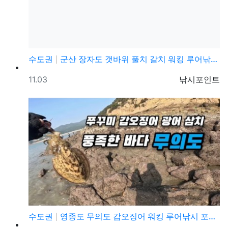
수도권
군산 장자도 갯바위 풀치 갈치 워킹 루어낚시 포인트
등록일
등록자
11.03
낚시포인트
수도권
영종도 무의도 갑오징어 워킹 루어낚시 포인트 및 채비정…