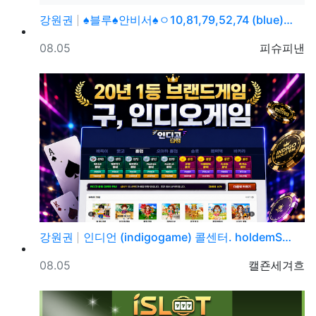
강원권
♠블루♠안비서♠ㅇ10,81,79,52,74 (blue)…
등록일
등록자
08.05
피슈피낸
강원권
인디언 (indigogame) 콜센터. holdemS…
등록일
등록자
08.05
캘죤세겨흐