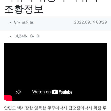
조황정보
작성자 정보
작성
작성일
낚시포인트
2022.09.14 08:29
컨텐츠 정보
조회
추천
비추천
14,248
0
0
본문
안면도 백사장항 영목항 쭈꾸미낚시 갑오징어낚시 워킹 루