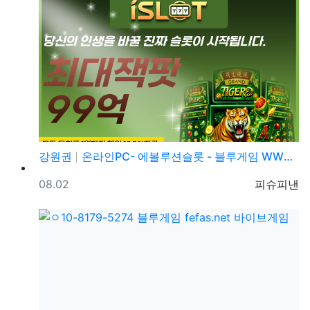
강원권
온라인PC- 에볼루션슬롯 - 블루게임 WWW.fefas…
등록일
등록자
08.02
피슈피낸