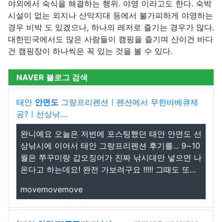
야외에서 숙식을 해결하는 행위. 야영 이라고도 한다. 숙박
시설이 없는 외지나 산악지대 등에서 불가피하게 야영하는
경우 비박 도 있겠으나, 하나의 레저로 즐기는 경우가 많다.
대한민국에서도 많은 사람들이 캠핑을 즐기며 산이건 바다
건 캠핑장이 하나씩은 꼭 있는 것을 볼 수 있다.
NAVER 블로그 검색
태안
안면도
그랑프리펜션️ㅣ펜션에서 무한바베큐제
공?ㅣ선상낚....
완니예요 오늘은 저번에 포스팅했던 태안 안면도 선
상낚시에 이어서 태안 그랑프리펜션 후기를... 9~10
월은 쭈꾸미랑 갑오징어가 진짜 낚시대만 넣으면 나
온다고 하는데요! 완전 가보려구요 !!!!! 그때도 또...
movemovemove