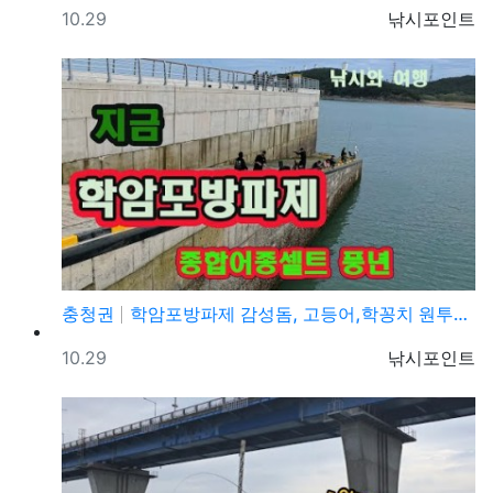
등록일
등록자
10.29
낚시포인트
충청권
학암포방파제 감성돔, 고등어,학꽁치 원투낚시 바다낚시 …
등록일
등록자
10.29
낚시포인트