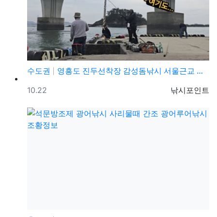
수도권
영흥도 진두선착장 감성돔낚시 서울근교 감성돔낚시 포인트
등록일
등록자
10.22
낚시포인트