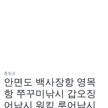
분류
충청권
안면도 백사장항 영목
항 쭈꾸미낚시 갑오징
어낚시 워킹 루어낚시