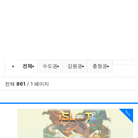
바다낚시,원투낚시,배낚시 포인트 및
이전 분
다음
전체
수도권
강원권
충청권
전라권
전체
861
/ 1 페이지
RSS
게시
게
New