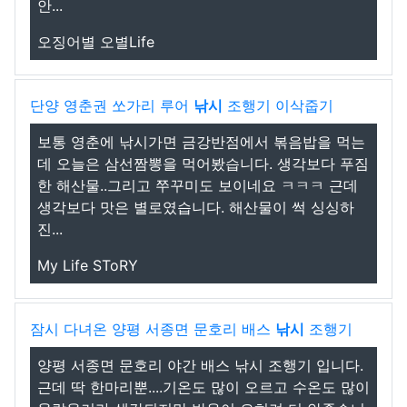
안...
오징어별 오별Life
단양 영춘권 쏘가리 루어
낚시
조행기 이삭줍기
보통 영춘에 낚시가면 금강반점에서 볶음밥을 먹는
데 오늘은 삼선짬뽕을 먹어봤습니다. 생각보다 푸짐
한 해산물..그리고 쭈꾸미도 보이네요 ㅋㅋㅋ 근데
생각보다 맛은 별로였습니다. 해산물이 썩 싱싱하
진...
My Life SToRY
잠시 다녀온 양평 서종면 문호리 배스
낚시
조행기
양평 서종면 문호리 야간 배스 낚시 조행기 입니다.
근데 딱 한마리뿐....기온도 많이 오르고 수온도 많이