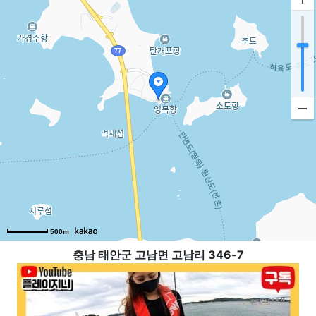
500m
충남 태안군 고남면 고남리 346-7