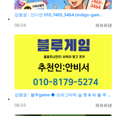
강원권
인디언 010,7465,3464 (indigo-gam…
등록일
등록자
08.04
피슈피낸
강원권
블루game ◆ 프라그마틱 슬 롯 & 에 볼 루 션 ◆…
등록일
등록자
08.03
피슈피낸