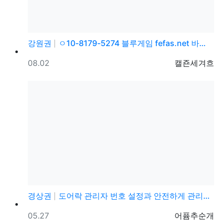
강원권
ㅇ10-8179-5274 블루게임 fefas.net 바…
등록일
등록자
08.02
캘죤세겨흐
경상권
도어락 관리자 번호 설정과 안전하게 관리하는 방법
등록일
등록자
05.27
어퓸추순개