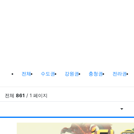
바다낚시,원투낚시,배낚시 포인트 및
전체
수도권
강원권
충청권
전라권
전체
861
/ 1 페이지
게시물
RSS
게