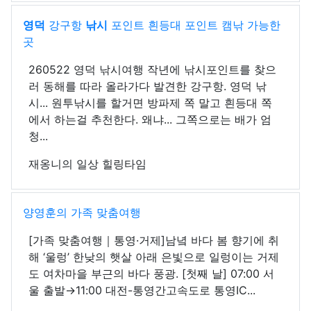
영덕
강구항
낚시
포인트 흰등대 포인트 캠낚 가능한
곳
260522 영덕 낚시여행 작년에 낚시포인트를 찾으
러 동해를 따라 올라가다 발견한 강구항. 영덕 낚
시... 원투낚시를 할거면 방파제 쪽 말고 흰등대 쪽
에서 하는걸 추천한다. 왜냐... 그쪽으로는 배가 엄
청...
재옹니의 일상 힐링타임
양영훈의 가족 맞춤여행
[가족 맞춤여행｜통영·거제]남녘 바다 봄 향기에 취
해 ‘울렁’ 한낮의 햇살 아래 은빛으로 일렁이는 거제
도 여차마을 부근의 바다 풍광. [첫째 날] 07:00 서
울 출발→11:00 대전-통영간고속도로 통영IC...