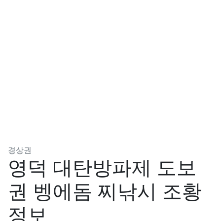
분류
경상권
영덕 대탄방파제 도보
권 벵에돔 찌낚시 조황
정보