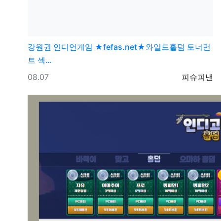
강원권
인디언게임 ★fefas.net★와일드홀덤 토너먼
트 섹­…
등록일
등록자
08.07
피슈피낸