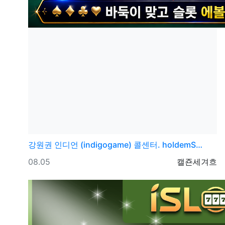
강원권
인디언 (indigogame) 콜센터. holdemS…
등록일
등록자
08.05
캘죤세겨흐