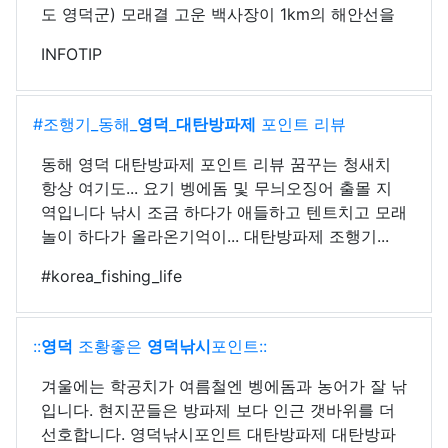
도 영덕군) 모래결 고운 백사장이 1km의 해안선을
INFOTIP
#조행기_동해_
영덕
_
대탄방파제
포인트 리뷰
동해 영덕 대탄방파제 포인트 리뷰 꿈꾸는 청새치
항상 여기도... 요기 벵에돔 및 무늬오징어 출몰 지
역입니다 낚시 조금 하다가 애들하고 텐트치고 모래
놀이 하다가 올라온기억이... 대탄방파제 조행기...
#korea_fishing_life
::
영덕
조황좋은
영덕
낚시
포인트::
겨울에는 학공치가 여름철엔 벵에돔과 농어가 잘 낚
입니다. 현지꾼들은 방파제 보다 인근 갯바위를 더
선호합니다. 영덕낚시포인트 대탄방파제 대탄방파