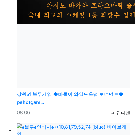
강원권
블루게임 ◆바둑이 와일드홀덤 토너먼트◆
pshotgam…
등록일
등록자
08.06
피슈피낸