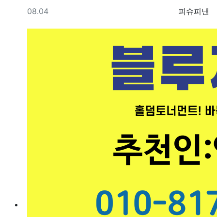
등록일
등록자
08.04
피슈피낸