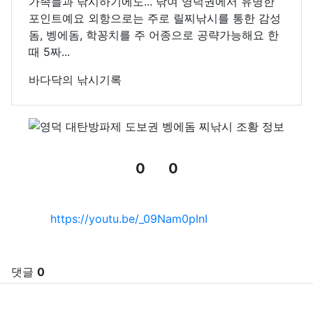
가족들과 낚시하기에도... 낚여 영덕권에서 유명한
포인트예요 외항으로는 주로 릴찌낚시를 통한 감성
돔, 벵에돔, 학꽁치를 주 어종으로 공략가능해요 한
때 5짜...
바다닥의 낚시기록
0
0
추천
비추천
관련자료
https://youtu.be/_09Nam0pInI
댓글
0