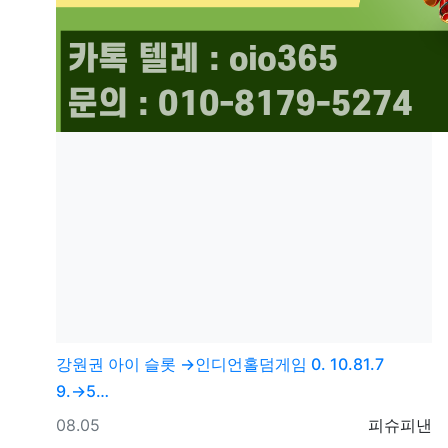
강원권
아이 슬롯 →인디언홀덤게임 0. 10.81.7
9.→5…
등록일
등록자
08.05
피슈피낸