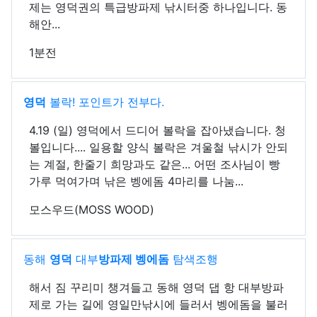
제는 영덕권의 특급방파제 낚시터중 하나입니다. 동
해안...
1분전
영덕
볼락! 포인트가 전부다.
4.19 (일) 영덕에서 드디어 볼락을 잡아냈습니다. 청
볼입니다.... 일용할 양식 볼락은 겨울철 낚시가 안되
는 계절, 한줄기 희망과도 같은... 어떤 조사님이 빵
가루 먹여가며 낚은 벵에돔 4마리를 나눔...
모스우드(MOSS WOOD)
동해
영덕
대부
방파제 벵에돔
탐색조행
해서 짐 꾸리미 챙겨들고 동해 영덕 댑 항 대부방파
제로 가는 길에 영일만낚시에 들러서 벵에돔을 불러