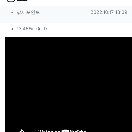
작성자 정보
작성
작성일
낚시포인트
2022.10.17 13:09
컨텐츠 정보
조회
추천
비추천
13,456
0
0
본문