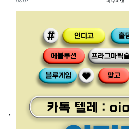
등록일
등록자
08.07
피슈피낸