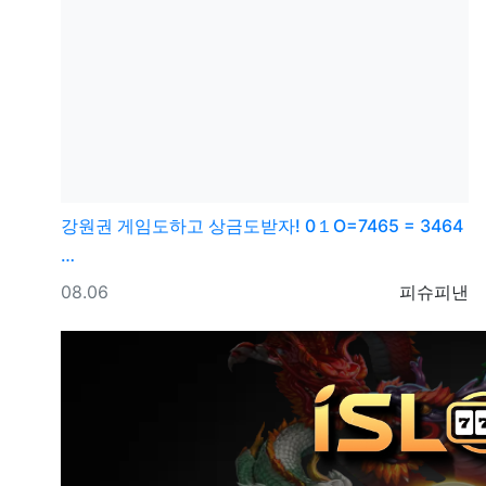
강원권
게임도하고 상금도받자! 0１O=7465 = 3464
…
등록일
등록자
08.06
피슈피낸