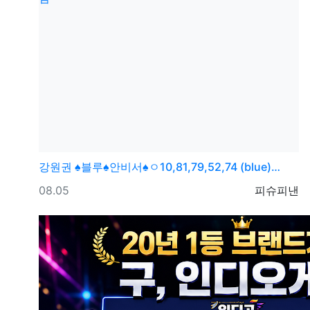
강원권
♠블루♠안비서♠ㅇ10,81,79,52,74 (blue)…
등록일
등록자
08.05
피슈피낸