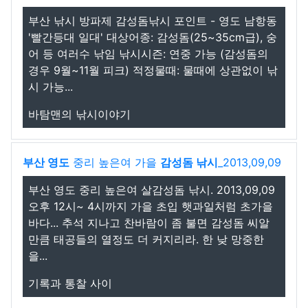
부산 낚시 방파제 감성돔낚시 포인트 - 영도 남항동
'빨간등대 일대' 대상어종: 감성돔(25~35cm급), 숭
어 등 여러수 낚임 낚시시즌: 연중 가능 (감성돔의
경우 9월~11월 피크) 적정물때: 물때에 상관없이 낚
시 가능...
바탐맨의 낚시이야기
부산 영도
중리 높은여 가을
감성돔 낚시
_2013,09,09
부산 영도 중리 높은여 살감성돔 낚시. 2013,09,09
오후 12시~ 4시까지 가을 초입 햇과일처럼 초가을
바다... 추석 지나고 찬바람이 좀 불면 감성돔 씨알
만큼 태공들의 열정도 더 커지리라. 한 낮 망중한
을...
기록과 통찰 사이