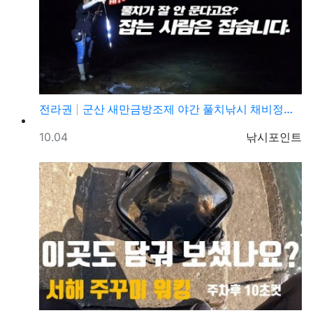
전라권
군산 새만금방조제 야간 풀치낚시 채비정보 및 조황정보
등록일
등록자
10.04
낚시포인트