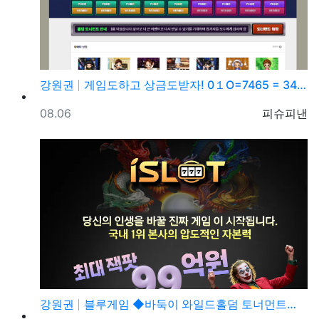
강원권
게임도하고 상금도받자! 0１O=7465 = 3464 …
등록일
등록자
08.06
피슈피낸
강원권
블루게임 ◆바둑이 와일드홀덤 토너먼트◆ pshotgam…