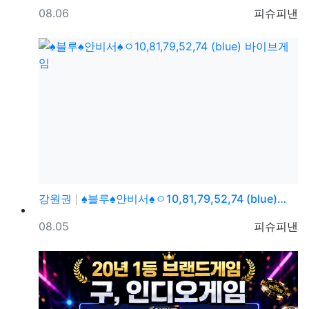
등록일
등록자
08.06
피슈피낸
강원권
♠블루♠안비서♠ㅇ10,81,79,52,74 (blue)…
등록일
등록자
08.05
피슈피낸