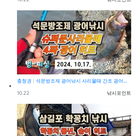
충청권
석문방조제 광어낚시 사리물때 간조 광어루어낚시 조황정보
등록일
등록자
10.22
낚시포인트