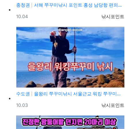
충청권
서해 쭈꾸미낚시 포인트 홍성 남당항 편의시설 발판 편한…
등록일
등록자
10.04
낚시포인트
수도권
을왕리 쭈꾸미낚시 서울근교 워킹 쭈꾸미낚시 포인트 및 …
등록일
등록자
10.03
낚시포인트