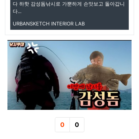
다 하핫 감성돔낚시로 가뿐하게 손맛보고 돌아갑니
다...
URBANSKETCH INTERIOR LAB
0
0
추천
비추천