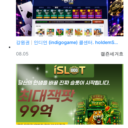
강원권
인디언 (indigogame) 콜센터. holdemS…
등록일
등록자
08.05
캘죤세겨흐