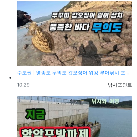
수도권
영종도 무의도 갑오징어 워킹 루어낚시 포인트 및 채비정…
등록일
등록자
10.29
낚시포인트