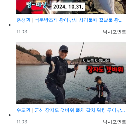
충청권
석문방조제 광어낚시 사리물때 끝날물 광어포인트 추천
등록일
등록자
11.03
낚시포인트
수도권
군산 장자도 갯바위 풀치 갈치 워킹 루어낚시 포인트
등록일
등록자
11.03
낚시포인트