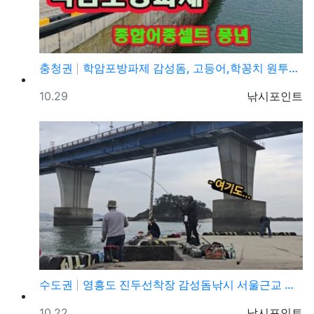
충청권
학암포방파제 감성돔, 고등어,학꽁치 원투낚시 바다낚시 …
등록일
등록자
10.29
낚시포인트
수도권
영흥도 진두선착장 감성돔낚시 서울근교 감성돔낚시 포인트
등록일
등록자
10.22
낚시포인트