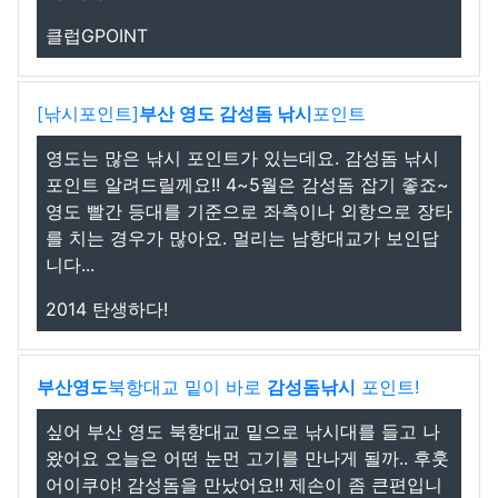
클럽GPOINT
[낚시포인트]
부산 영도 감성돔 낚시
포인트
영도는 많은 낚시 포인트가 있는데요. 감성돔 낚시
포인트 알려드릴께요!! 4~5월은 감성돔 잡기 좋죠~
영도 빨간 등대를 기준으로 좌측이나 외항으로 장타
를 치는 경우가 많아요. 멀리는 남항대교가 보인답
니다...
2014 탄생하다!
부산영도
북항대교 밑이 바로
감성돔낚시
포인트!
싶어 부산 영도 북항대교 밑으로 낚시대를 들고 나
왔어요 오늘은 어떤 눈먼 고기를 만나게 될까.. 후훗
어이쿠야! 감성돔을 만났어요!! 제손이 좀 큰편입니