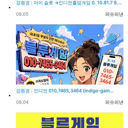
강원권
아이 슬롯 →인디언홀덤게임 0. 10.81.7 9.→5…
등록일
등록자
08.05
피슈피낸
강원권
인디언 010,7465,3464 (indigo-gam…
등록일
등록자
08.04
피슈피낸