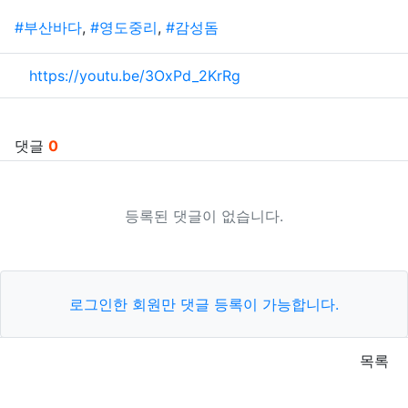
태그
#부산바다
,
#영도중리
,
#감성돔
관련자료
https://youtu.be/3OxPd_2KrRg
댓글
0
등록된 댓글이 없습니다.
로그인한 회원만 댓글 등록이 가능합니다.
목록