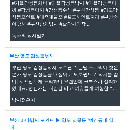
#가을감성돔채비 #가을감성돔낚시 #가을감성돔미
끼 #감성돔미끼 #감성돔수심 #부산감성돔 #영도감
성돔포인트 #태종대꿀포 #꿀포시멘트자리 #부산숭
어낚시 #부산삼치낚시 #살감시타작...
독사의 낚시일기
부산 영도 감성돔낚시
부산 영도 감성돔낚시 도보권 쉬는날 느지막이 찾은
본가 영도 감성돔을 대상어로 도보권으로 낚시를 갑
니다. 포인트에 도착하니 오랜만에 크루즈가 정박해
있네요. 언젠가는 저런걸 타고 여유롭게 여행할수...
낚시젊은이
부산
바다
낚시
포인트 ▶
영도
남항동 '빨간등대 일
대...