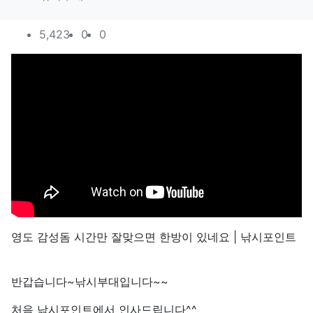
컨텐츠 정보
조회
추천
비추천
5,423
0
0
본문
영도 감성돔 시간만 잘맞으면 한방이 있네요 | 낚시포인트
반갑습니다~낚시부대입니다~~
처음 낚시포인트에서 인사드립니다^^