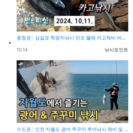
충청권
삼길포 학꽁치낚시 만조 물때 카고채비 바다낚시 조황정보
등록일
등록자
10.14
낚시포인트
수도권
인천 자월도 광어 쭈꾸미 루어낚시 채비 및 조황정보