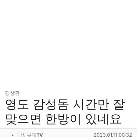
분류
경상권
영도 감성돔 시간만 잘
맞으면 한방이 있네요
작성자 정보
작성
작성일
낚시부대TV
2023.01.11 00:32