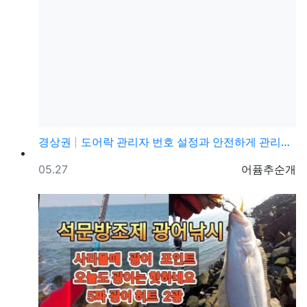
경상권
도어락 관리자 번호 설정과 안전하게 관리하는 방법
등록일
등록자
05.27
어퓸추순개