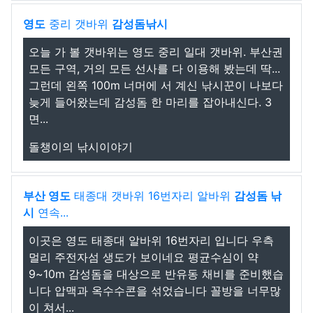
영도
중리 갯바위
감성돔낚시
오늘 가 볼 갯바위는 영도 중리 일대 갯바위. 부산권
모든 구역, 거의 모든 선사를 다 이용해 봤는데 딱...
그런데 왼쪽 100m 너머에 서 계신 낚시꾼이 나보다
늦게 들어왔는데 감성돔 한 마리를 잡아내신다. 3
면...
돌챙이의 낚시이야기
부산 영도
태종대 갯바위 16번자리 알바위
감성돔 낚
시
연속...
이곳은 영도 태종대 알바위 16번자리 입니다 우측
멀리 주전자섬 생도가 보이네요 평균수심이 약
9~10m 감성돔을 대상으로 반유동 채비를 준비했습
니다 압맥과 옥수수콘을 섞었습니다 꼴방을 너무많
이 쳐서...