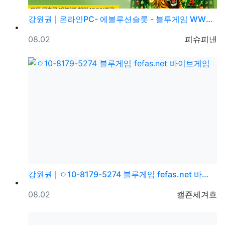
강원권
온라인PC- 에볼루션슬롯 - 블루게임 WWW.fefas…
등록일
등록자
08.02
피슈피낸
강원권
ㅇ10-8179-5274 블루게임 fefas.net 바…
등록일
등록자
08.02
캘죤세겨흐