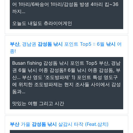
어 1마리/6짜숭어 1마리/감성돔 방생 4마리 킵~36
까지...
오늘도 내일도 츄라이어게인
부산
, 경남권
감성돔 낚시
포인트 Top5 :: 6월
낚시
어
종!
Busan fishing 감성돔 낚시 포인트 Top5 부산, 경남
권 6월 낚시 어종 감성돔!! 6월 낚시 어종 감성돔, 부
산... 부산 영도 '조도방파제' 1) 포인트 특성 영도구
에 위치한 조도방파제는 현지 조사들 사이에서 감성
돔과...
맛있는 여행 그리고 시간
부산
가을
감성돔 낚시
살감시 타작 (Feat.삼치)