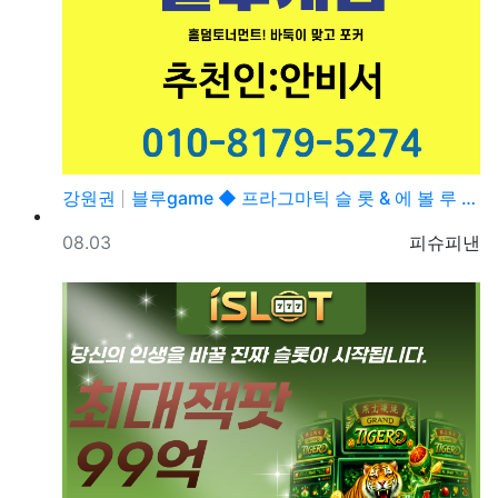
강원권
블루game ◆ 프라그마틱 슬 롯 & 에 볼 루 션 ◆…
등록일
등록자
08.03
피슈피낸