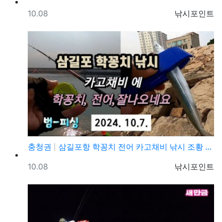
등록일
등록자
10.08
낚시포인트
충청권
삼길포항 학꽁치 전어 카고채비 낚시 조황 정보
등록일
등록자
10.08
낚시포인트