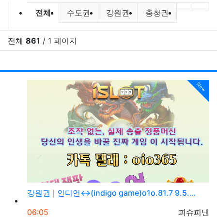
바다낚시,원투낚시,배낚시 포인트 및
이전 분
다음
전체
수도권
강원권
충청권
전라권
전체
861
/ 1 페이지
RSS
게시
게
New
강원권
인디언↔(indigo game)o1o.81.7 9.5.…
등록일
등록자
06:05
피슈피낸