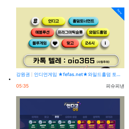
New
강원권
인디언게임 ★fefas.net★와일드홀덤 토너먼트 섹­…
등록일
등록자
05:35
피슈피낸