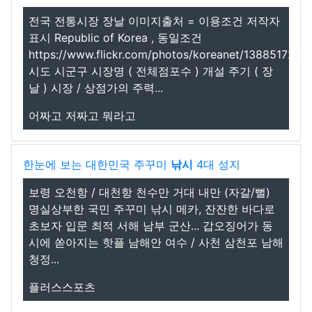
전국 전통시장 장날 이미지출처 = 이용조건 저작자
표시 Republic of Korea , 동일조건
https://www.flickr.com/photos/koreanet/13885172213
시도 시군구 시장명 ( 전체점포수 ) 개설 주기 ( 장
날 ) 시장 / 상점가의 주력...
어짜고 저짜고 뭐라고
한눈에 보는 대한민국 주꾸미
낚시
4대 성지
보령 오천항 / 대천항 천수만 거대 내만 (자갈/뻘)
명실상부한 국민 주꾸미 낚시 메카, 잔잔한 바다로
초보자 입문 최적 서해 남부 군산... 갑오징어가 동
시에 쏟아지는 핫플 남해안 여수 / 사천 삼천포 남해
청정...
플러스스포츠