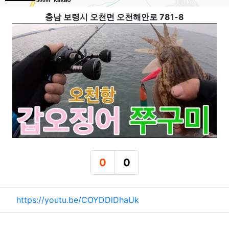
500m
충남 보령시 오천면 오천해안로 781-8
0
0
추천
비추천
관련자료
https://youtu.be/COYDDlDhaUk