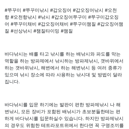
#쭈꾸미 #쭈꾸미낚시 #갑오징어 #갑오징어낚시 #오천
항 #오천항낚시 #낚시 #갑오징어쭈구미 #쭈구미갑오징
어 #쭈꾸미채비 #갑오징어채비 #쭈구미챔질 #갑오징어챔
질 #선상낚시 #챔질타이밍 #챔질
바다낚시는 배를 타고 낚시를 하는 배낚시와 파도를 막는
역할을 하는 방파제에서 낚시하는 방파제낚시, 갯바위에서
하는 갯바위낚시, 해변에서 하는 해변낚시 등 여러 종류가
있으며 낚시 장소에 따라 사용하는 낚시대 및 방법이 달라
집니다.
바다낚시를 입문 하기에는 발판이 편한 방파제낚시 나 해
변낚시, 모든 장비가 포함된 배낚시가 초보분들한테는 편
하게 바다낚시를 입문하실수 있습니다. 하지만 방파제낚시
의 경우도 위험한 테트라포트위에서 한다면 꼭 구명조끼를