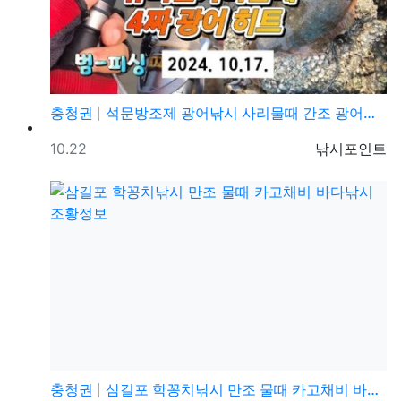
충청권
석문방조제 광어낚시 사리물때 간조 광어루어낚시 조황정보
등록일
등록자
10.22
낚시포인트
충청권
삼길포 학꽁치낚시 만조 물때 카고채비 바다낚시 조황정보