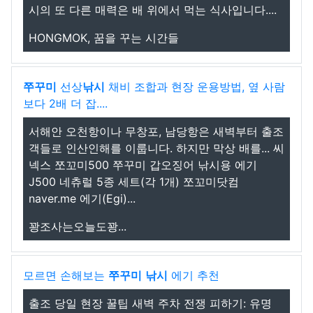
시의 또 다른 매력은 배 위에서 먹는 식사입니다....
HONGMOK, 꿈을 꾸는 시간들
쭈꾸미
선상
낚시
채비 조합과 현장 운용방법, 옆 사람
보다 2배 더 잡....
서해안 오천항이나 무창포, 남당항은 새벽부터 출조
객들로 인산인해를 이룹니다. 하지만 막상 배를... 씨
넥스 쪼꼬미500 쭈꾸미 갑오징어 낚시용 에기
J500 네츄럴 5종 세트(각 1개) 쪼꼬미닷컴
naver.me 에기(Egi)...
꽝조사는오늘도꽝...
모르면 손해보는
쭈꾸미
낚시
에기 추천
출조 당일 현장 꿀팁 새벽 주차 전쟁 피하기: 유명