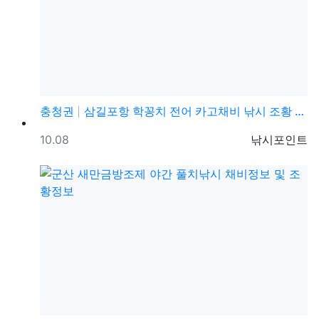
충청권
삼길포항 학꽁치 전어 카고채비 낚시 조황 정보
등록일
등록자
10.08
낚시포인트