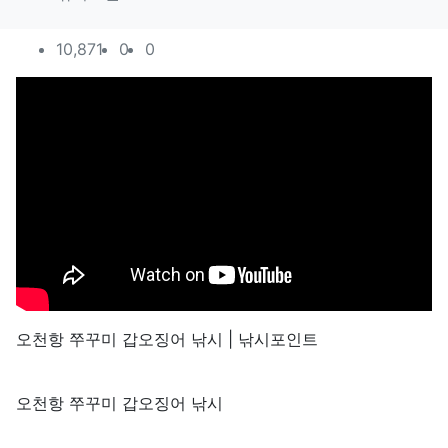
컨텐츠 정보
조회
추천
비추천
10,871
0
0
본문
오천항 쭈꾸미 갑오징어 낚시 | 낚시포인트
오천항 쭈꾸미 갑오징어 낚시