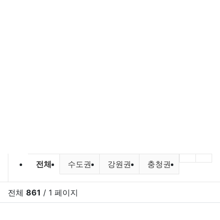
바다낚시,원투낚시,배낚시 포인트 및
이전 분
다음
전체
수도권
강원권
충청권
전라권
전체
861
/ 1 페이지
RSS
게시
게