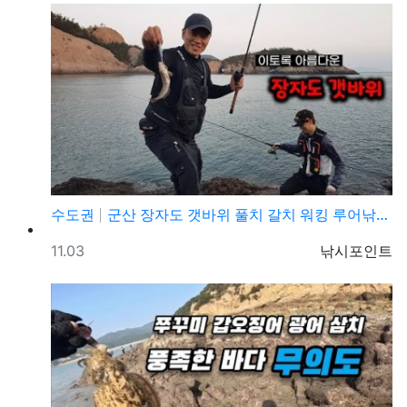
수도권
군산 장자도 갯바위 풀치 갈치 워킹 루어낚시 포인트
등록일
등록자
11.03
낚시포인트