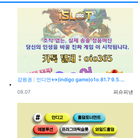
강원권
인디언↔(indigo game)o1o.81.7 9.5.…
등록일
등록자
08.07
피슈피낸