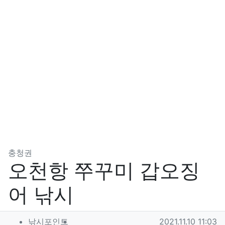
분류
충청권
오천항 쭈꾸미 갑오징
어 낚시
작성자 정보
작성
작성일
낚시포인트
2021.11.10 11:03