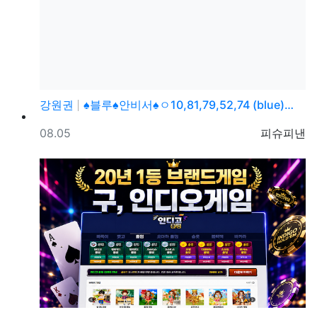
강원권
♠블루♠안비서♠ㅇ10,81,79,52,74 (blue)…
등록일
등록자
08.05
피슈피낸