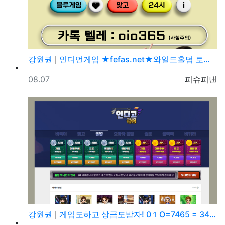
강원권
인디언게임 ★fefas.net★와일드홀덤 토너먼트 섹­…
등록일
등록자
08.07
피슈피낸
강원권
게임도하고 상금도받자! 0１O=7465 = 3464 …