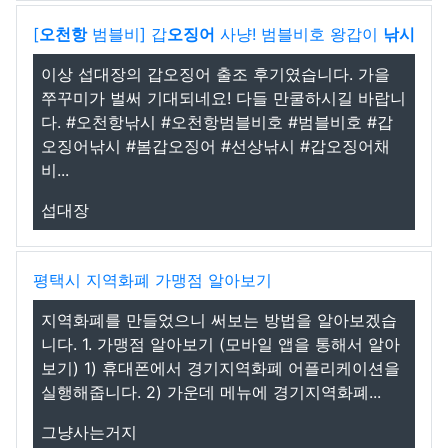
[
오천항
범블비] 갑
오징어
사냥! 범블비호 왕갑이
낚시
이상 섭대장의 갑오징어 출조 후기였습니다. 가을
쭈꾸미가 벌써 기대되네요! 다들 만쿨하시길 바랍니
다. #오천항낚시 #오천항범블비호 #범블비호 #갑
오징어낚시 #봄갑오징어 #선상낚시 #갑오징어채
비...
섭대장
평택시 지역화폐 가맹점 알아보기
지역화폐를 만들었으니 써보는 방법을 알아보겠습
니다. 1. 가맹점 알아보기 (모바일 앱을 통해서 알아
보기) 1) 휴대폰에서 경기지역화폐 어플리케이션을
실행해줍니다. 2) 가운데 메뉴에 경기지역화폐...
그냥사는거지