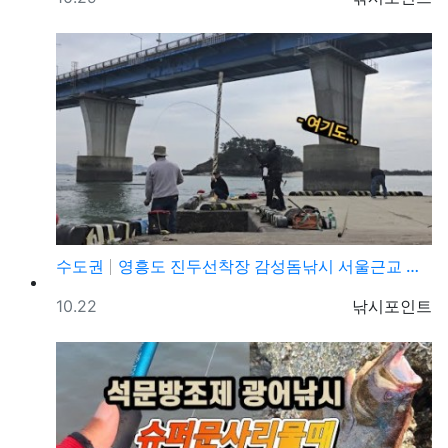
수도권
영흥도 진두선착장 감성돔낚시 서울근교 감성돔낚시 포인트
등록일
등록자
10.22
낚시포인트