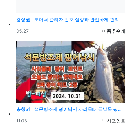
경상권
도어락 관리자 번호 설정과 안전하게 관리하는 방법
등록일
등록자
05.27
어퓸추순개
충청권
석문방조제 광어낚시 사리물때 끝날물 광어포인트 추천
등록일
등록자
11.03
낚시포인트