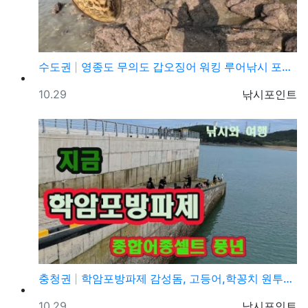
수도권
영종도 무의도 갑오징어 워킹 루어낚시 포인트 및 채비정…
등록일
등록자
10.29
낚시포인트
충청권
학암포방파제 감성돔, 고등어,학꽁치 원투낚시 바다낚시 …
등록일
등록자
10.29
낚시포인트