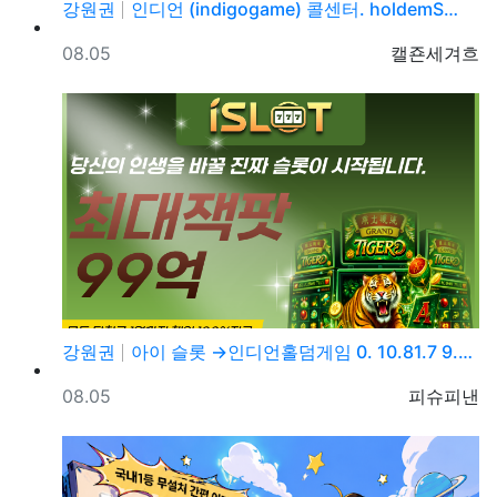
강원권
인디언 (indigogame) 콜센터. holdemS…
등록일
등록자
08.05
캘죤세겨흐
강원권
아이 슬롯 →인디언홀덤게임 0. 10.81.7 9.→5…
등록일
등록자
08.05
피슈피낸