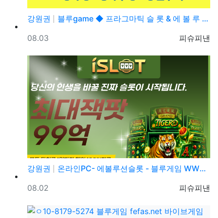
강원권
블루game ◆ 프라그마틱 슬 롯 & 에 볼 루 션 ◆…
등록일
등록자
08.03
피슈피낸
강원권
온라인PC- 에볼루션슬롯 - 블루게임 WWW.fefas…
등록일
등록자
08.02
피슈피낸