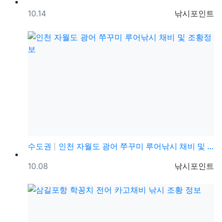
등록일
등록자
10.14
낚시포인트
수도권
인천 자월도 광어 쭈꾸미 루어낚시 채비 및 조황정보
등록일
등록자
10.08
낚시포인트