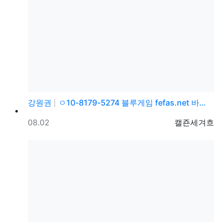
강원권
ㅇ10-8179-5274 블루게임 fefas.net 바…
등록일
등록자
08.02
캘죤세겨흐