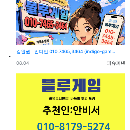
강원권
인디언 010,7465,3464 (indigo-gam…
등록일
등록자
08.04
피슈피낸