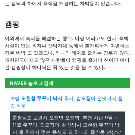
는 캠낚과 차에서 숙식을 해결하는 차박등이 있습니다.
캠핑
야외에서 숙식을 해결하는 행위. 야영 이라고도 한다. 숙박
시설이 없는 외지나 산악지대 등에서 불가피하게 야영하는
경우 비박 도 있겠으나, 하나의 레저로 즐기는 경우가 많다.
대한민국에서도 많은 사람들이 캠핑을 즐기며 산이건 바다
건 캠핑장이 하나씩은 꼭 있는 것을 볼 수 있다.
NAVER 블로그 검색
보령
오천항 쭈꾸미
낚시
후기, 갑
오징어
손맛까지 즐
긴 하루
충청남도 보령시 오천면 오천항 ️ 추천 시즌 9월 ~
11월 쭈꾸미, 갑오징어, 선상낚시 오천항 쭈꾸미 낚
시 배 위에서 먹는 음식도 또 하나의 즐거움 선상낚