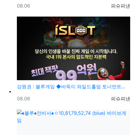
등록일
등록자
08.06
피슈피낸
강원권
블루게임 ◆바둑이 와일드홀덤 토너먼트◆ pshotgam…
등록일
등록자
08.06
피슈피낸