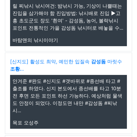
릴 찌낚시 낚시여건: 밤낚시 가능, 기상이 나쁠때는
진입을 삼가해야 함 진입방법: 낚시배로 진입 ▶고
흥 초도군도 장도 '흰여' - 감성돔, 농어, 볼락낚시
포인트 전통적인 가을 감성돔 낚시터로 배놓을 수...
바탐맨의 낚시이야기
[신지도] 활성도 최악, 예민한 입질속
감성돔
마릿수
조황.
..
안겨준 #완도 #신지도 #갯바위로 #종선배 타고 #
출조를 하였다. 신지 본도에서 종선배를 타고 10분
전 후면 모든 포인트 하선 가능하다. 예상처럼 물색
도 안정이 되었다. 이정도면 내만 #감성돔 #찌낚
시...
목포 오성주