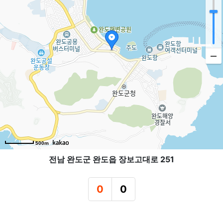
500m
전남 완도군 완도읍 장보고대로 251
0
0
추천
비추천
관련자료