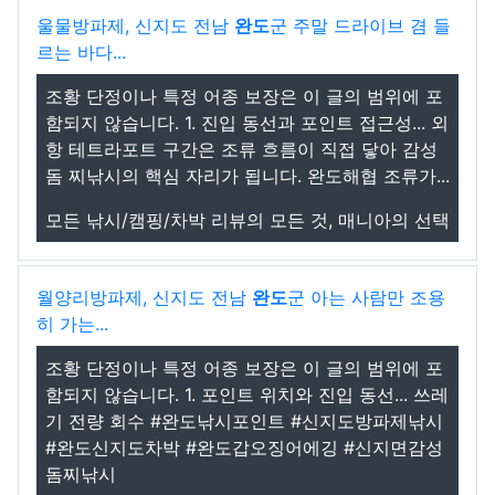
울물방파제, 신지도 전남
완도
군 주말 드라이브 겸 들
르는 바다...
조황 단정이나 특정 어종 보장은 이 글의 범위에 포
함되지 않습니다. 1. 진입 동선과 포인트 접근성... 외
항 테트라포트 구간은 조류 흐름이 직접 닿아 감성
돔 찌낚시의 핵심 자리가 됩니다. 완도해협 조류가...
모든 낚시/캠핑/차박 리뷰의 모든 것, 매니아의 선택
월양리방파제, 신지도 전남
완도
군 아는 사람만 조용
히 가는...
조황 단정이나 특정 어종 보장은 이 글의 범위에 포
함되지 않습니다. 1. 포인트 위치와 진입 동선... 쓰레
기 전량 회수 #완도낚시포인트 #신지도방파제낚시
#완도신지도차박 #완도갑오징어에깅 #신지면감성
돔찌낚시