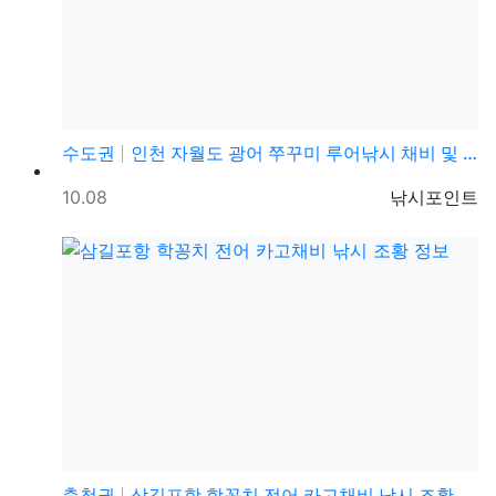
수도권
인천 자월도 광어 쭈꾸미 루어낚시 채비 및 조황정보
등록일
등록자
10.08
낚시포인트
충청권
삼길포항 학꽁치 전어 카고채비 낚시 조황 정보