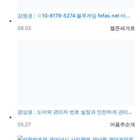
강원권
ㅇ10-8179-5274 블루게임 fefas.net 바…
등록일
등록자
08.02
캘죤세겨흐
경상권
도어락 관리자 번호 설정과 안전하게 관리하는 방법
등록일
등록자
05.27
어퓸추순개