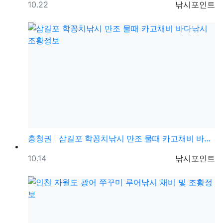
등록일
등록자
10.22
낚시포인트
충청권
삼길포 학꽁치낚시 만조 물때 카고채비 바다낚시 조황정보
등록일
등록자
10.14
낚시포인트