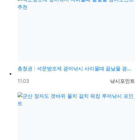
충청권
석문방조제 광어낚시 사리물때 끝날물 광어포인트 추천
등록일
등록자
11.03
낚시포인트