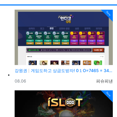
RSS
게시
게
New
강원권
게임도하고 상금도받자! 0１O=7465 = 3464 …
등록일
등록자
08.06
피슈피낸
New