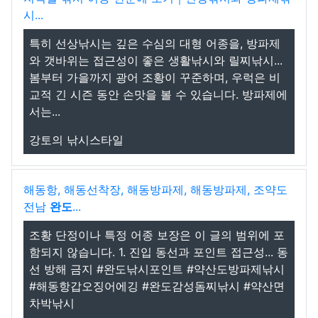
시...
특히 선상낚시는 깊은 수심의 대형 어종을, 방파제
와 갯바위는 접근성이 좋은 생활낚시와 릴찌낚시...
봄부터 가을까지 광어 조황이 꾸준하며, 우럭은 비
교적 긴 시즌 동안 손맛을 볼 수 있습니다. 방파제에
서는...
강토의 낚시스타일
해동항, 해동선착장, 해동방파제, 해동방파제, 조약도
전남
완도
...
조황 단정이나 특정 어종 보장은 이 글의 범위에 포
함되지 않습니다. 1. 진입 동선과 포인트 접근성... 동
선 방해 금지 #완도낚시포인트 #약산도방파제낚시
#해동항갑오징어에깅 #완도감성돔찌낚시 #약산면
차박낚시