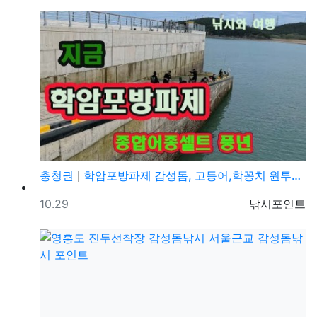
충청권
학암포방파제 감성돔, 고등어,학꽁치 원투낚시 바다낚시 …
등록일
등록자
10.29
낚시포인트