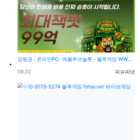
강원권
온라인PC- 에볼루션슬롯 - 블루게임 WWW.fefas…
등록일
등록자
08.02
피슈피낸