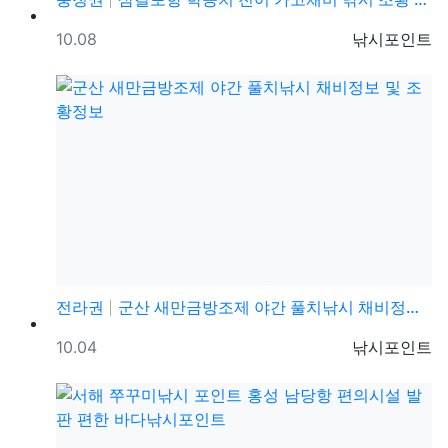
등록일
등록자
10.08
낚시포인트
전라권
군산 새만금방조제 야간 풀치낚시 채비정보 및 조황정보
등록일
등록자
10.04
낚시포인트