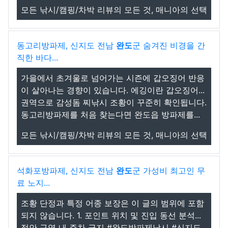
모든 낚시/캠핑/차박 리뷰의 모든 것, 매니아의 선택
동고리방파제, 신지도 전남
완도
군 숨겨진 비경을 간
직한 바다...
가을에서 초겨울로 넘어가는 시즌에 갑오징어 반응
이 살아나는 경향이 있습니다. 에깅이란 갑오징어...
권역으로 감성돔 찌낚시 조황이 꾸준히 확인됩니다.
동고리방파제를 처음 찾는다면 완도읍 방파제를...
모든 낚시/캠핑/차박 리뷰의 모든 것, 매니아의 선택
석화포방파제, 신지도 전남
완도
군 가성비 최고인 무
료 노지...
조황 단정과 특정 어종 보장은 이 글의 범위에 포함
되지 않습니다. 1. 포인트 위치 및 진입 동선 분석...
접안 구역 내 주차 금지 #완도방파제낚시 #신지도