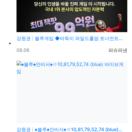
강원권
블루게임 ◆바둑이 와일드홀덤 토너먼트◆ pshotgam…
등록일
등록자
08.06
피슈피낸
강원권
♠블루♠안비서♠ㅇ10,81,79,52,74 (blue)…