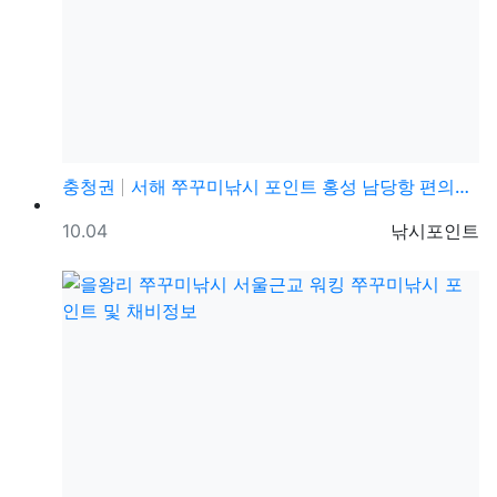
충청권
서해 쭈꾸미낚시 포인트 홍성 남당항 편의시설 발판 편한…
등록일
등록자
10.04
낚시포인트