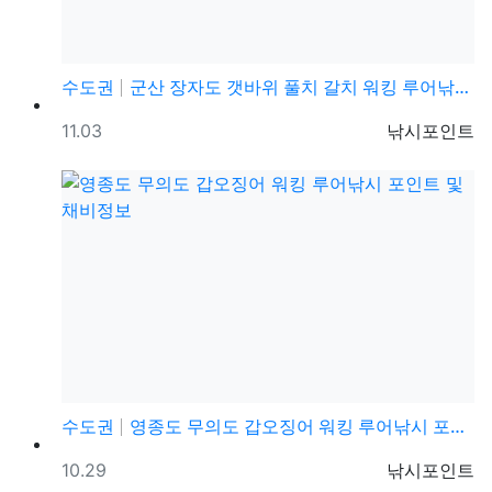
수도권
군산 장자도 갯바위 풀치 갈치 워킹 루어낚시 포인트
등록일
등록자
11.03
낚시포인트
수도권
영종도 무의도 갑오징어 워킹 루어낚시 포인트 및 채비정…
등록일
등록자
10.29
낚시포인트