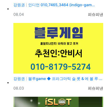
강원권
인디언 010,7465,3464 (indigo-gam…
등록일
등록자
08.04
피슈피낸
강원권
블루game ◆ 프라그마틱 슬 롯 & 에 볼 루 션 ◆…
등록일
등록자
08.03
피슈피낸