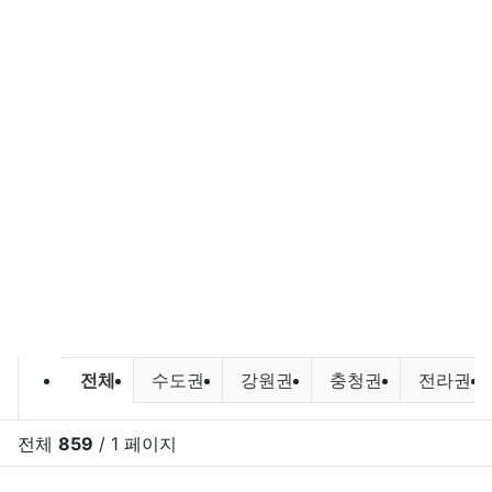
바다낚시,원투낚시,배낚시 포인트 및
전체
수도권
강원권
충청권
전라권
전체
859
/ 1 페이지