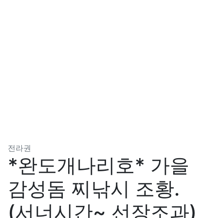
분류
전라권
*완도개나리호* 가을
감성돔 찌낚시 조황.
(서너시간~ 선장조과)