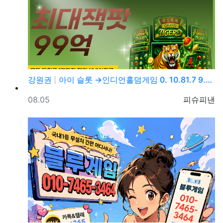
강원권
아이 슬롯 →인디언홀덤게임 0. 10.81.7 9.→5…
등록일
등록자
08.05
피슈피낸