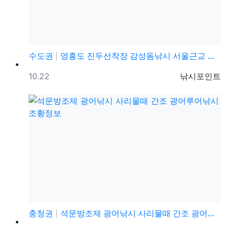
수도권
영흥도 진두선착장 감성돔낚시 서울근교 감성돔낚시 포인트
등록일
등록자
10.22
낚시포인트
충청권
석문방조제 광어낚시 사리물때 간조 광어루어낚시 조황정보