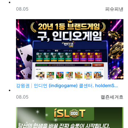
등록일
등록자
08.05
피슈피낸
강원권
인디언 (indigogame) 콜센터. holdemS…
등록일
등록자
08.05
캘죤세겨흐